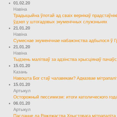
01.02.20
Навіна
Традыцыйна ўпотай ад сваіх вернікаў прадстаўнік
ўдзел у штогадовых экуменічных служэньнях
21.01.20
Навіна
Сумеснае экуменічнае набажэнства адбылося ў Г
21.01.20
Навіна
Тыдзень малітваў за адзінства хрысціянаў пачаўс
15.01.20
Казань
Навошта Бог стаў чалавекам? Адказвае мітрапалі
15.01.20
Артыкул
Осторожный пессимизм: итоги католического год
06.01.20
Артыкул
Пасланне да Ражджаства Хрыстовага мітрапаліта 