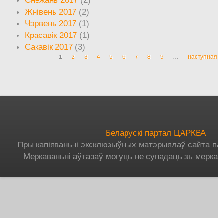
Жнівень 2017
(2)
Чэрвень 2017
(1)
Красавік 2017
(1)
Сакавік 2017
(3)
1
2
3
4
5
6
7
8
9
…
наступная 
Старонкі
Беларускі партал ЦАРКВА
Пры капіяваньні эксклюзыўных матэрыялаў сайта п
Меркаваньні аўтараў могуць не супадаць зь мерка