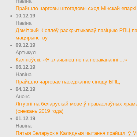
Навіна
Прайшло чарговы штогадовы сход Мінскай епархі
10.12.19
Навіна
Дзмітрый Кісялёў раскрытыкаваў пазіцыю РПЦ па
мацярынству
09.12.19
Артыкул
Каліноўскі: «Я злачынец не па перакананні ...»
06.12.19
Навіна
Прайшло чарговае паседжанне сіноду БПЦ
04.12.19
Анонс
Літургіі на беларускай мове ў праваслаўных храм
(снежань 2019 года)
01.12.19
Навіна
Пятыя Беларускія Калядныя чытання прайшлі ў М