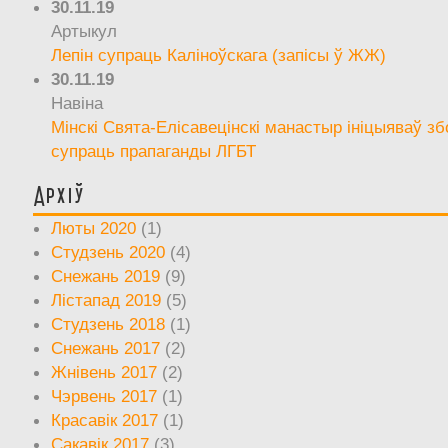
30.11.19
Артыкул
Лепін супраць Каліноўскага (запісы ў ЖЖ)
30.11.19
Навіна
Мінскі Свята-Елісавецінскі манастыр ініцыяваў зб
супраць прапаганды ЛГБТ
Архіў
Люты 2020
(1)
Студзень 2020
(4)
Снежань 2019
(9)
Лістапад 2019
(5)
Студзень 2018
(1)
Снежань 2017
(2)
Жнівень 2017
(2)
Чэрвень 2017
(1)
Красавік 2017
(1)
Сакавік 2017
(3)