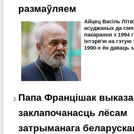
размаўляем
Айцец Васіль Літв
асуджаных да смя
пакарання з 1994 
інтэрв'ю на гэтую 
1990-х ён даваць 
Папа Францішак выказа
заклапочанасць лёсам
затрыманага беларуска