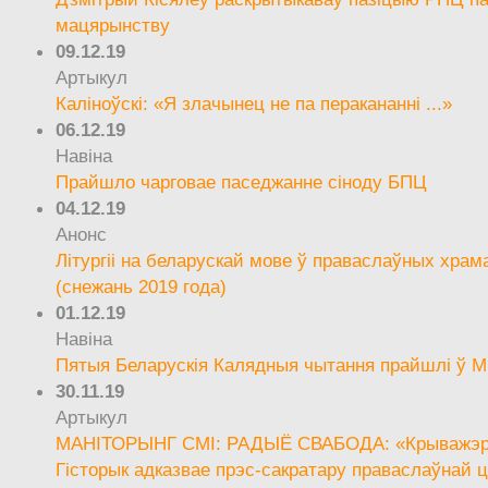
мацярынству
09.12.19
Артыкул
Каліноўскі: «Я злачынец не па перакананні ...»
06.12.19
Навіна
Прайшло чарговае паседжанне сіноду БПЦ
04.12.19
Анонс
Літургіі на беларускай мове ў праваслаўных храм
(снежань 2019 года)
01.12.19
Навіна
Пятыя Беларускія Калядныя чытання прайшлі ў М
30.11.19
Артыкул
МАНІТОРЫНГ СМІ: РАДЫЁ СВАБОДА: «Крыважэрн
Гісторык адказвае прэс-сакратару праваслаўнай ц