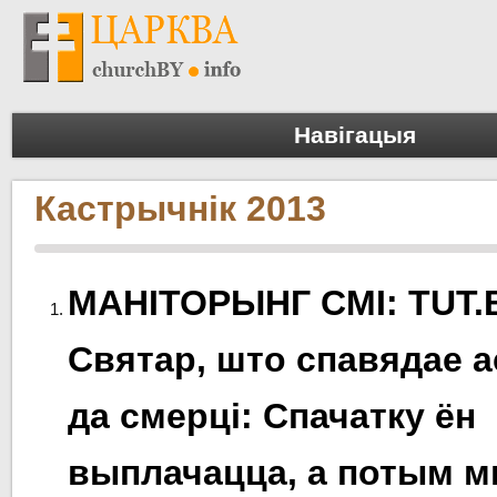
Навігацыя
Кастрычнік 2013
МАНІТОРЫНГ СМІ: TUT.
Святар, што спавядае 
да смерці: Спачатку ён
выплачацца, а потым 