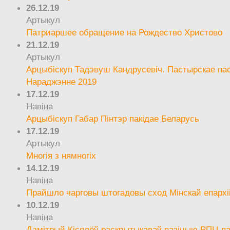
26.12.19
Артыкул
Патриаршее обращение на Рождество Христово
21.12.19
Артыкул
Арцыбіскуп Тадэвуш Кандрусевіч. Пастырскае па
Нараджэнне 2019
17.12.19
Навіна
Арцыбіскуп Габар Пінтэр пакідае Беларусь
17.12.19
Артыкул
Многія з нямногіх
14.12.19
Навіна
Прайшло чарговы штогадовы сход Мінскай епархі
10.12.19
Навіна
Дзмітрый Кісялёў раскрытыкаваў пазіцыю РПЦ па