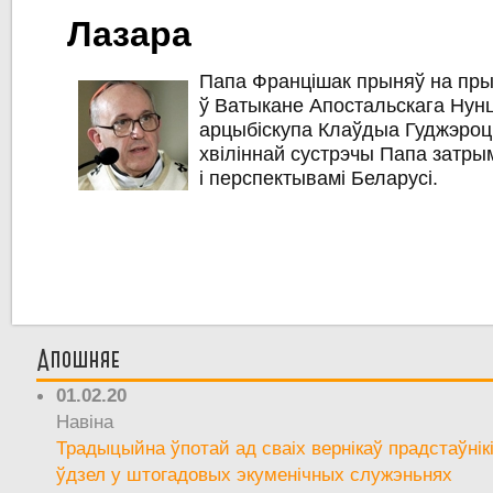
Лазара
Папа Францішак прыняў на пр
ў Ватыкане Апостальскага Нунц
арцыбіскупа Клаўдыа Гуджэроці
хвіліннай сустрэчы Папа затр
і перспектывамі Беларусі.
Апошняе
01.02.20
Навіна
Традыцыйна ўпотай ад сваіх вернікаў прадстаўнік
ўдзел у штогадовых экуменічных служэньнях