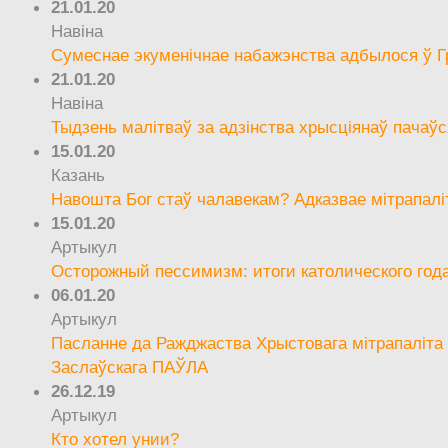
21.01.20
Навіна
Сумеснае экуменічнае набажэнства адбылося ў Г
21.01.20
Навіна
Тыдзень малітваў за адзінства хрысціянаў пачаўс
15.01.20
Казань
Навошта Бог стаў чалавекам? Адказвае мітрапалі
15.01.20
Артыкул
Осторожный пессимизм: итоги католического год
06.01.20
Артыкул
Пасланне да Ражджаства Хрыстовага мітрапаліта 
Заслаўскага ПАЎЛА
26.12.19
Артыкул
Кто хотел унии?