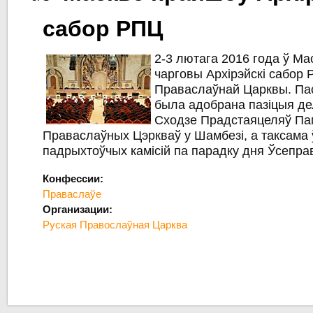
сабор РПЦ
2-3 лютага 2016 года ў Ма
чарговы Архірэйскі сабор 
Праваслаўнай Царквы. Па
была адобрана пазіцыя де
Сходзе Прадстаяцеляў П
Праваслаўных Цэркваў у Шамбезі, а таксама
падрыхтоўчых камісій па парадку дня Ўсепра
Конфессии:
Праваслаўе
Организации:
Руская Правослаўная Царква