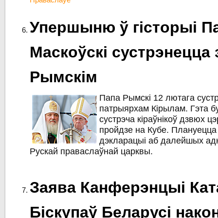
Упершыню ў гісторыі П
Маскоўскі сустрэнецца 
Рымскім
Папа Рымскі 12 лютага суст
патрыярхам Кірылам. Гэта б
сустрэча кіраўнікоў дзвюх цэ
пройдзе на Кубе. Плануецца
дэкларацыі аб далейшых адн
Рускай праваслаўнай царквы.
Заява Канферэнцыі Кат
Біскупаў Беларусі нако