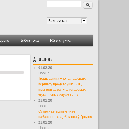
Пошук
Форма пошуку
Беларуская
тэрвію
Бібліятэка
RSS-стужка
Апошняе
01.02.20
Навіна
Традыцыйна ўпотай ад сваіх
вернікаў прадстаўнікі БПЦ
прынялі ўдзел у штогадовых
экуменічных служэньнях
21.01.20
Навіна
Сумеснае экуменічнае
набажэнства адбылося ў Гродна
21.01.20
Навіна