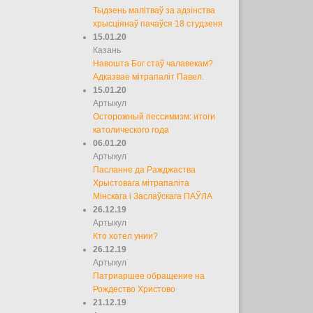
Тыдзень малітваў за адзінства
хрысціянаў пачаўся 18 студзеня
15.01.20
Казань
Навошта Бог стаў чалавекам?
Адказвае мітрапаліт Павел.
15.01.20
Артыкул
Осторожный пессимизм: итоги
католического года
06.01.20
Артыкул
Пасланне да Ражджаства
Хрыстовага мітрапаліта
Мінскага і Заслаўскага ПАЎЛА
26.12.19
Артыкул
Кто хотел унии?
26.12.19
Артыкул
Патриаршее обращение на
Рождество Христово
21.12.19