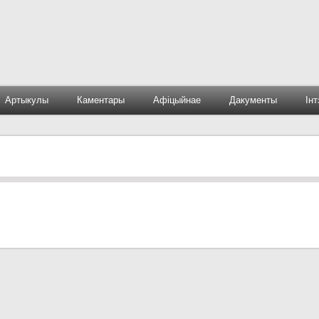
Артыкулы
Каментары
Афіцыйнае
Дакументы
Ін