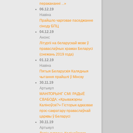
перакананні ...»
06.12.19
Навіна
Прайшло чарговае паседжанне
сіноду БПЦ
04.12.19
Анонс
Літургіі на беларускай мове ў
праваслаўных храмах Беларусі
(снежань 2019 года)
01.12.19
Навіна
Пятыя Беларускія Калядныя
чытання прайшлі ў Мінску
30.11.19
Артыкул
МАНІТОРЫНГ СМІ: РАДЫЁ
СВАБОДА: «Крыважэрны
Каліноўскі?» Гісторык адказвае
прэс-сакратару праваслаўнай
царквы ў Беларусі
30.11.19
Артыкул