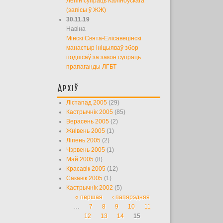
Лепін супраць Каліноўскага
(запісы ў ЖЖ)
30.11.19
Навіна
Мінскі Свята-Елісавецінскі
манастыр ініцыяваў збор
подпісаў за закон супраць
прапаганды ЛГБТ
Архіў
Лістапад 2005
(29)
Кастрычнік 2005
(85)
Верасень 2005
(2)
Жнівень 2005
(1)
Ліпень 2005
(2)
Чэрвень 2005
(1)
Май 2005
(8)
Красавік 2005
(12)
Сакавік 2005
(1)
Кастрычнік 2002
(5)
« першая
‹ папярэдняя
Старонкі
…
7
8
9
10
11
12
13
14
15