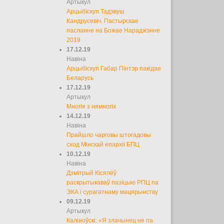
Артыкул
Арцыбіскуп Тадэвуш
Кандрусевіч. Пастырскае
пасланне на Божае Нараджэнне
2019
17.12.19
Навіна
Арцыбіскуп Габар Пінтэр пакідае
Беларусь
17.12.19
Артыкул
Многія з нямногіх
14.12.19
Навіна
Прайшло чарговы штогадовы
сход Мінскай епархіі БПЦ
10.12.19
Навіна
Дзмітрый Кісялёў
раскрытыкаваў пазіцыю РПЦ па
ЭКА і сурагатнаму мацярынству
09.12.19
Артыкул
Каліноўскі: «Я злачынец не па