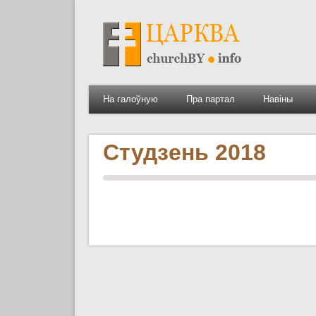
На галоўную
Пра партал
Навіны
Студзень 2018