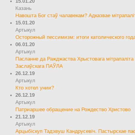
15.01.20
Казань
Навошта Бог стаў чалавекам? Адказвае мітрапалі
15.01.20
Артыкул
Осторожный пессимизм: итоги католического год
06.01.20
Артыкул
Пасланне да Ражджаства Хрыстовага мітрапаліта 
Заслаўскага ПАЎЛА
26.12.19
Артыкул
Кто хотел унии?
26.12.19
Артыкул
Патриаршее обращение на Рождество Христово
21.12.19
Артыкул
Арцыбіскуп Тадэвуш Кандрусевіч. Пастырскае па