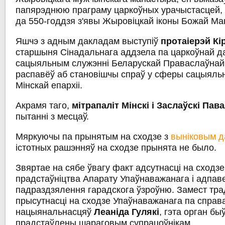
папярэднюю праграму царкоўных урачыстасцей,
да 550-годдзя з'явы Жыровіцкай іконы Божай Мац
Яшчэ з адным дакладам выступіў
протаіерэй К
старшыня Сінадальнага аддзела па царкоўнай да
сацыяльным служэнні Беларускай Праваслаўнай 
распавёў аб становішчы спраў у сферы сацыяль
Мінскай епархіі.
Акрамя таго,
мітрапаліт Мінскі і Заслаўскі Пав
пытанні з месцаў.
Мяркуючы па прынятым на сходзе з
выніковым д
істотных рашэнняў на сходзе прынята не было.
Звяртае на сябе ўвагу факт адсутнасці на сход
прадстаўніцтва Апарату Упаўнаважанага і адпав
падраздзялення гарадскога ўзроўню. Замест тр
прысутнасці на сходзе Упаўнаважанага па справах
нацыянальнасцяў
Леаніда Гулякі
, гэта орган бы
прадстаўлены шараговым супрацоўнікам.