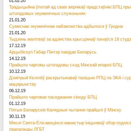
01.02.20
Традыцыйна ўпотай ад сваіх вернікаў прадстаўнікі БПЦ пры
штогадовых экуменічных служэньнях
21.01.20
Сумеснае экуменічнае набажэнства адбылося ў Гродна
21.01.20
Тыдзень малітваў за адзінства хрысціянаў пачаўся 18 студ
17.12.19
Арцыбіскуп Габар Пінтэр пакідае Беларусь
14.12.19
Прайшло чарговы штогадовы сход Мінскай епархіі БПЦ
10.12.19
Дзмітрый Кісялёў раскрытыкаваў пазіцыю РПЦ па ЭКА і су
мацярынству
06.12.19
Прайшло чарговае паседжанне сіноду БПЦ
01.12.19
Пятыя Беларускія Калядныя чытання прайшлі ў Мінску
30.11.19
Мінскі Свята-Елісавецінскі манастыр ініцыяваў збор подпіс
прапаганды ЛГБТ