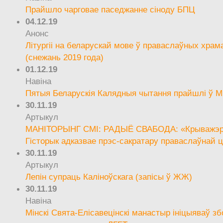
Прайшло чарговае паседжанне сіноду БПЦ
04.12.19
Анонс
Літургіі на беларускай мове ў праваслаўных храм
(снежань 2019 года)
01.12.19
Навіна
Пятыя Беларускія Калядныя чытання прайшлі ў М
30.11.19
Артыкул
МАНІТОРЫНГ СМІ: РАДЫЁ СВАБОДА: «Крыважэрн
Гісторык адказвае прэс-сакратару праваслаўнай ц
30.11.19
Артыкул
Лепін супраць Каліноўскага (запісы ў ЖЖ)
30.11.19
Навіна
Мінскі Свята-Елісавецінскі манастыр ініцыяваў зб