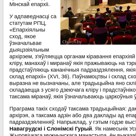
Мінскай епархіі.
У адпаведнасці са
статутам РПЦ,
«Епархіяльны
сход, якое
ўзначальвае
дыяцэзіяльным
архірэем, з'яўляецца органам кіравання епархіяй
кліру, манахаў і миранаў якія пражываюць на тэры
прадстаўляюць кананічныя падраздзялення, якія
склад епархіі» (XVI, 36). Паўнамоцтвы і склад сх
выразна не вызначаны, але традыцыйна яно склік
складаецца з усяго дзеючага кліру і прадстаўніко
таксама міранаў, якія ўзначальваюць царкоўныя 
Праграма такіх сходаў таксама традыцыйная: да
архірэя, а таксама адзін або два даклады ад еп
падраздзяленняў. Напрыклад, у гэтым годзе выст
Навагрудскі і Слонімскі Гурый
. Як намесьнік У
Жыровіцкага мужчынскага манастыра, ён выказаў