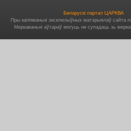
Беларускі партал ЦАРКВА
Пры капіяваньні эксклюзыўных матэрыялаў сайта п
Меркаваньні аўтараў могуць не супадаць зь мерка