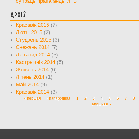
супраць прапаганды ЛГБТ
Архіў
Красавік 2015
(7)
Люты 2015
(2)
Студзень 2015
(3)
Снежань 2014
(7)
Лістапад 2014
(5)
Кастрычнік 2014
(5)
Жнівень 2014
(6)
Ліпень 2014
(1)
Май 2014
(9)
Красавік 2014
(3)
« першая
‹ папярэдняя
1
2
3
4
5
6
7
8
Старонкі
апошняя »