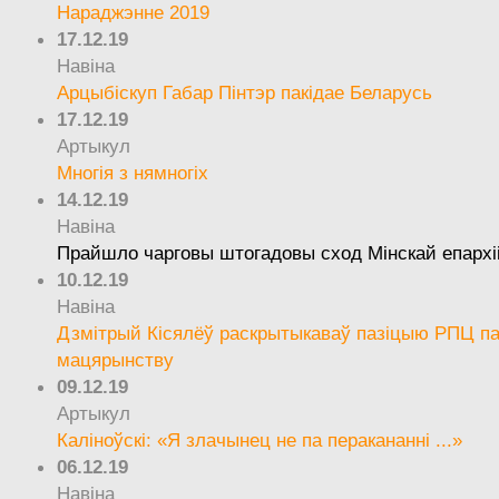
Нараджэнне 2019
17.12.19
Навіна
Арцыбіскуп Габар Пінтэр пакідае Беларусь
17.12.19
Артыкул
Многія з нямногіх
14.12.19
Навіна
Прайшло чарговы штогадовы сход Мінскай епархі
10.12.19
Навіна
Дзмітрый Кісялёў раскрытыкаваў пазіцыю РПЦ па
мацярынству
09.12.19
Артыкул
Каліноўскі: «Я злачынец не па перакананні ...»
06.12.19
Навіна