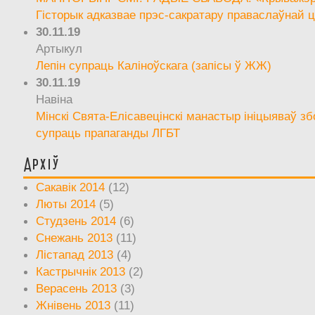
Гісторык адказвае прэс-сакратару праваслаўнай ц
30.11.19
Артыкул
Лепін супраць Каліноўскага (запісы ў ЖЖ)
30.11.19
Навіна
Мінскі Свята-Елісавецінскі манастыр ініцыяваў зб
супраць прапаганды ЛГБТ
Архіў
Сакавік 2014
(12)
Люты 2014
(5)
Студзень 2014
(6)
Снежань 2013
(11)
Лістапад 2013
(4)
Кастрычнік 2013
(2)
Верасень 2013
(3)
Жнівень 2013
(11)