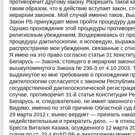
противоречит другому закону. Разрешить такой к
таким образом, что в действие вступает закон, 
иерархии законов. Мой случай именно таков. В
Закон РБ принуждает меня пройти процедуру да
Однако прохождение этой процедуры противоре
религиозным убеждениям. Воздерживаясь от пр
процедуры дактилоскопии, я исповедую, выража
распространяю мои убеждения, связанные с отн
Я имею на это право согласно статьи 31 Констит
Беларусь — Закона, стоящего в иерархии закон
вышеупомянутого Закона № 236-З от 4.10.2003. 
выдвинутое ко мне требование о прохождении 
дактилоскопии согласуется с законом Республик
государственной дактилоскопической регистраци
случае, противоречит 31-й статье Конституции Р
Беларусь, и, следовательно, не имеет законного
Видимо, именно по этой причине Областной суд 
29 марта 2012 г. вынес вердикт — признать нака
недействительным и прекратить дело, — в отно
Бреста Виталия Казака, осужденного 12 марта 2
судом по ст. 23.4 КоАП РБ в аналогичном моему