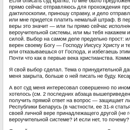
Если описать суд кратко, то мне было предложе
прямо сейчас отправляюсь для прохождения пр
дактилоскопии, приношу справку, и дело отправл
или мне придется платить немалый штраф. В пе
веры это значит — или ты прямо сейчас исполн
вероучительной системы, или мы тебя накажем 
силой. Выбор на самом деле предельно прост: и
верен своему Богу — Господу Иисусу Христу и т
или отказываешься от Господа, и избегаешь этим
Почти что как в первые века христианства. Ком
Я свой выбор сделал. Тема о принудительной д
меня закрыта, больше о ней писать не буду. Кес
А вот суд меня интересовал совершенно по ином
хотелось (см. 2 последних абзаца вышеприведе
получить прямой ответ на вопрос — защищает л
Республики Беларусь (в частности, ее 31-я статья
своей личной вере принадлежащего другой (не 
вероучительной системе? И если нет, то почему?