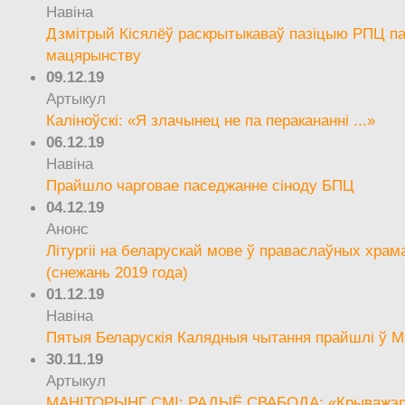
Навіна
Дзмітрый Кісялёў раскрытыкаваў пазіцыю РПЦ па
мацярынству
09.12.19
Артыкул
Каліноўскі: «Я злачынец не па перакананні ...»
06.12.19
Навіна
Прайшло чарговае паседжанне сіноду БПЦ
04.12.19
Анонс
Літургіі на беларускай мове ў праваслаўных храм
(снежань 2019 года)
01.12.19
Навіна
Пятыя Беларускія Калядныя чытання прайшлі ў М
30.11.19
Артыкул
МАНІТОРЫНГ СМІ: РАДЫЁ СВАБОДА: «Крыважэрн