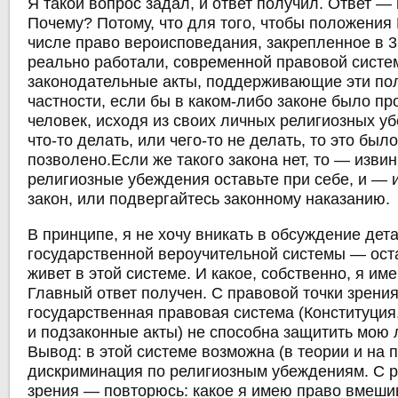
Я такой вопрос задал, и ответ получил. Ответ —
Почему? Потому, что для того, чтобы положения 
числе право вероисповедания, закрепленное в 31
реально работали, современной правовой сист
законодательные акты, поддерживающие эти по
частности, если бы в каком-либо законе было пр
человек, исходя из своих личных религиозных у
что-то делать, или чего-то не делать, то это был
позволено.Если же такого закона нет, то — изви
религиозные убеждения оставьте при себе, и — 
закон, или подвергайтесь законному наказанию.
В принципе, я не хочу вникать в обсуждение дет
государственной вероучительной системы — оста
живет в этой системе. И какое, собственно, я им
Главный ответ получен. С правовой точки зрени
государственная правовая система (Конституция
и подзаконные акты) не способна защитить мою 
Вывод: в этой системе возможна (в теории и на п
дискриминация по религиозным убеждениям. С р
зрения — повторюсь: какое я имею право вмеши