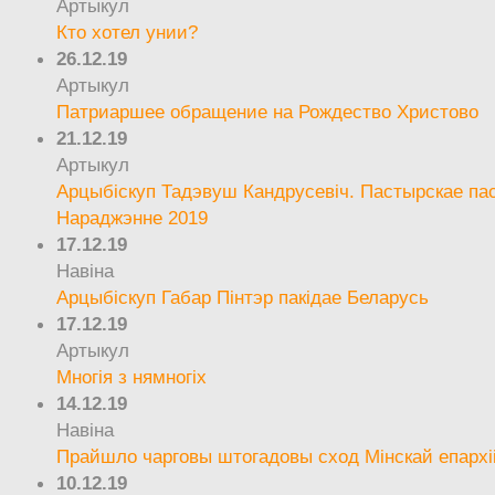
Артыкул
Кто хотел унии?
26.12.19
Артыкул
Патриаршее обращение на Рождество Христово
21.12.19
Артыкул
Арцыбіскуп Тадэвуш Кандрусевіч. Пастырскае па
Нараджэнне 2019
17.12.19
Навіна
Арцыбіскуп Габар Пінтэр пакідае Беларусь
17.12.19
Артыкул
Многія з нямногіх
14.12.19
Навіна
Прайшло чарговы штогадовы сход Мінскай епархі
10.12.19