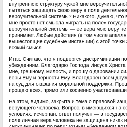
внутреннюю структуру чужой мне вероучительно
пытаться защищать свою веру в поле деятельно
вероучительной системы? Никакого. Думаю, что 
мне просто нет смысла «играть на поле» госуда
вероучительной системы — ее вера мою веру не
принимает. Любые действия (в том числе апелля
вышестоящие судебные инстанции) с этой точки 
всякий смысл.
Итак. Считаю, что я подвергся дискриминации п
убеждениям. Благодарю Господа Иисуса Христа 
мне, грешному, милость, и прошу о даровании с
веры Ему и верности Ему. Благодарен всем дру
на суд для оказания моральной поддержки. Про
прощаю всех, прямо или косвенно участвовавши
На этом, видимо, закрыта и тема о правовой за
верующего человека. Вопрос, в имеющихся на с
условиях, исчерпан, ответ получен — в государ
поле личная вера человека не защищена никак и
дискриминация по религиозным убеждениям воз