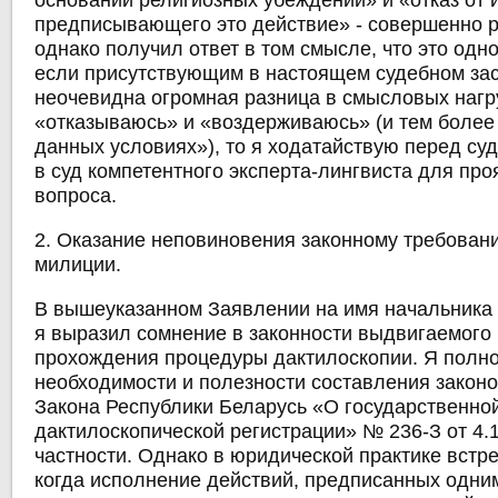
основании религиозных убеждений» и «отказ от 
предписывающего это действие» - совершенно 
однако получил ответ в том смысле, что это одно 
если присутствующим в настоящем судебном за
неочевидна огромная разница в смысловых нагр
«отказываюсь» и «воздерживаюсь» (и тем более
данных условиях»), то я ходатайствую перед су
в суд компетентного эксперта-лингвиста для про
вопроса.
2. Оказание неповиновения законному требован
милиции.
В вышеуказанном Заявлении на имя начальника
я выразил сомнение в законности выдвигаемого
прохождения процедуры дактилоскопии. Я полн
необходимости и полезности составления законо
Закона Республики Беларусь «О государственно
дактилоскопической регистрации» № 236-З от 4.1
частности. Однако в юридической практике встр
когда исполнение действий, предписанных одни