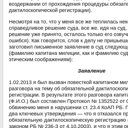
воздержании от прохождения процедуры обязат
дактилоскопической регистрации).
Несмотря на то, что у меня все же теплилась не
справедливое решение суда, все же, идя на суд,
решение уже принято, осталось только его озвуч
ошибся). Как говорится, слов к делу не пришьешь
заготовил письменное заявление в суд следующ
(фамилию капитана милиции, как и фамилию суд
этическим соображениям):
Заявление
1.02.2013 я был вызван повесткой капитаном ми
разговора на тему об обязательной дактилоскоп
регистрации. В результате этого разговора капи
(Ф.И.О.) был составлен Протокол № 1352522 от 
обвинению меня в нарушении ст. 23.4 КоАП РБ. 
два ключевых утверждения — что я отказался п
обязательную дактилоскопическую регистрацию (
законом РБ № 236-З от 4.10.2003), и что я этим о