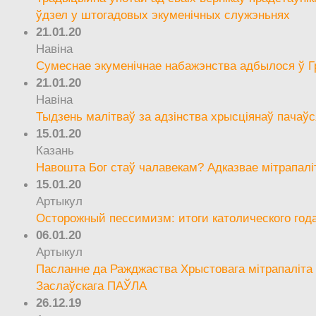
ўдзел у штогадовых экуменічных служэньнях
21.01.20
Навіна
Сумеснае экуменічнае набажэнства адбылося ў Г
21.01.20
Навіна
Тыдзень малітваў за адзінства хрысціянаў пачаўс
15.01.20
Казань
Навошта Бог стаў чалавекам? Адказвае мітрапалі
15.01.20
Артыкул
Осторожный пессимизм: итоги католического год
06.01.20
Артыкул
Пасланне да Ражджаства Хрыстовага мітрапаліта 
Заслаўскага ПАЎЛА
26.12.19