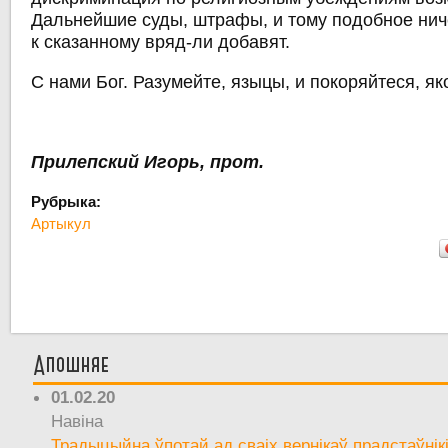
Дальнейшие суды, штрафы, и тому подобное нич
к сказанному вряд-ли добавят.
С нами Бог. Разумейте, языцы, и покоряйтеся, яко
Прилепский Игорь, прот.
Рубрыка:
Артыкул
Апошняе
01.02.20
Навіна
Традыцыйна ўпотай ад сваіх вернікаў прадстаўнік