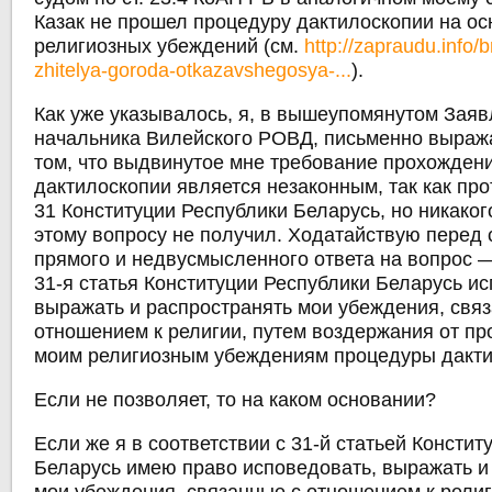
Казак не прошел процедуру дактилоскопии на ос
религиозных убеждений (см.
http://zapraudu.info/
zhitelya-goroda-otkazavshegosya-...
).
Как уже указывалось, я, в вышеупомянутом Заяв
начальника Вилейского РОВД, письменно выраж
том, что выдвинутое мне требование прохожден
дактилоскопии является незаконным, так как про
31 Конституции Республики Беларусь, но никаког
этому вопросу не получил. Ходатайствую перед 
прямого и недвусмысленного ответа на вопрос 
31-я статья Конституции Республики Беларусь и
выражать и распространять мои убеждения, свя
отношением к религии, путем воздержания от п
моим религиозным убеждениям процедуры дакт
Если не позволяет, то на каком основании?
Если же я в соответствии с 31-й статьей Консти
Беларусь имею право исповедовать, выражать и