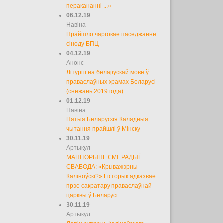
перакананні ...»
06.12.19
Навіна
Прайшло чарговае паседжанне
сіноду БПЦ
04.12.19
Анонс
Літургіі на беларускай мове ў
праваслаўных храмах Беларусі
(снежань 2019 года)
01.12.19
Навіна
Пятыя Беларускія Калядныя
чытання прайшлі ў Мінску
30.11.19
Артыкул
МАНІТОРЫНГ СМІ: РАДЫЁ
СВАБОДА: «Крыважэрны
Каліноўскі?» Гісторык адказвае
прэс-сакратару праваслаўнай
царквы ў Беларусі
30.11.19
Артыкул