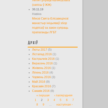
Лепін супраць Каліноўскага
(запісы ў ЖЖ)
30.11.19
Навіна
Мінскі Свята-Елісавецінскі
манастыр ініцыяваў збор
подпісаў за закон супраць
прапаганды ЛГБТ
Архіў
Люты 2017
(5)
Лістапад 2016
(1)
Кастрычнік 2016
(1)
Верасень 2016
(1)
Жнівень 2016
(1)
Ліпень 2016
(4)
Чэрвень 2016
(3)
Май 2016
(9)
Красавік 2016
(7)
Сакавік 2016
(8)
« першая
‹ папярэдняя
Старонкі
1
2
3
4
5
6
7
8
9
…
наступная ›