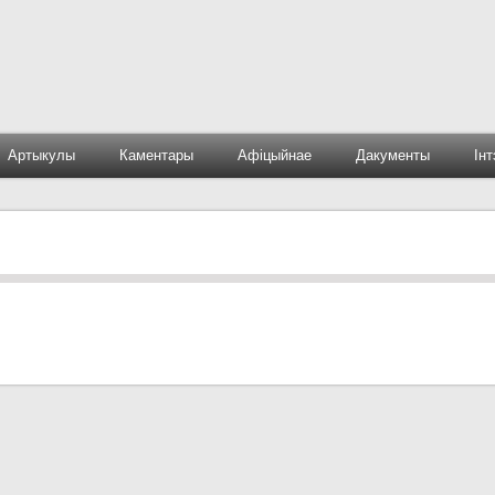
Артыкулы
Каментары
Афіцыйнае
Дакументы
Ін