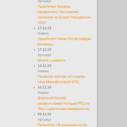
Артыкул
Арцыбіскуп Тадэвуш
Кандрусевіч. Пастырскае
пасланне на Божае Нараджэнне
2019
17.12.19
Навіна
Арцыбіскуп Габар Пінтэр пакідае
Беларусь
17.12.19
Артыкул
Многія з нямногіх
14.12.19
Навіна
Прайшло чарговы штогадовы
сход Мінскай епархіі БПЦ
10.12.19
Навіна
Дзмітрый Кісялёў
раскрытыкаваў пазіцыю РПЦ па
ЭКА і сурагатнаму мацярынству
09.12.19
Артыкул
Каліноўскі: «Я злачынец не па