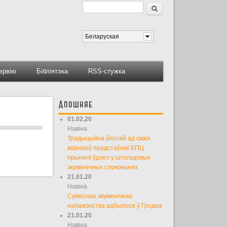
Пошук
Форма пошуку
Беларуская
тэрвію
Бібліятэка
RSS-стужка
Апошняе
01.02.20
Навіна
Традыцыйна ўпотай ад сваіх
вернікаў прадстаўнікі БПЦ
прынялі ўдзел у штогадовых
экуменічных служэньнях
21.01.20
Навіна
Сумеснае экуменічнае
набажэнства адбылося ў Гродна
21.01.20
Навіна