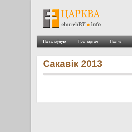
На галоўную
Пра партал
Навіны
Сакавік 2013