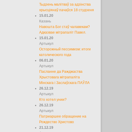
Тыдзень малітваў за адзінства
хрысціянаў пачаўся 18 студзеня
15.01.20
Казань
Навошта Бог стаў чалавекам?
Адказвае мітрапаліт Павел.
15.01.20
Артыкул
Осторожный пессимизм: итоги
католического года
06.01.20
Артыкул
Пасланне да Ражджаства
Хрыстовага мітрапаліта
Мінскага і Заслаўскага ПАЎЛА
26.12.19
Артыкул
Кто хотел унии?
26.12.19
Артыкул
Патриаршее обращение на
Рождество Христово
21.12.19