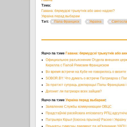
Тэма:
Гавана: бярмудскі трыкутнік або акно надзеі?
Украіна перад выбарам
Тэгі:
Папа Франциск
Украіна
Святосла
Яшчэ па тэме
Гавана: бярмудскі трыкутнік або ак
Официальное разъяснение Отдела внешних церков
Кирилла с Папой Римским Франциском
Во время встречи на Кубе не говорилось о визите
SOBOR.BY: Что думать о встрече Патриарха с П
За пратэст супраць дэкларацыі Папы Францішка 
Догонит ли патриарх всех зайцев?
Яшчэ па тэме
Украіна перад выбарам
:
Заявление Службы коммуникации ОВЦС
Прадстаўнікі расейскага епіскапату РПЦ адсутніч
Патрыярх Кірыл ўскосна прызнаў Расею і Украіну 
Прыняты сумесны дакумент па аб'яднанню УАПЦ