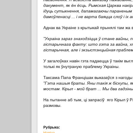
дакумент, як ён ёсць. Рымская Царква накі
ідуць сутыкнення, дапамагаючы параненым і 
дамоўленасці ... і не варта баяцца слоў і іх
Аднак ва Украіне з крытыкай прынялі там ж
"Украіна зараз знаходзіцца ў стане вайны, 
гістарычнага факту: што гэта за вайна, хт
гістарычная, але і экзыстэнцыйная праблема
У загалоўках навін гэта падаецца ў такім выг
толькі як ўнутраную праблему Украіны.
Таксама Папа Францішак выказаўся з нагоды
"Гэта нашыя браты. Яны такія ж біскупы, як 
мостам. Кірыл - мой брат ... Мы два гадзін
На пытанне аб тым, ці запрасіў яго Кірыл ў 
размовы.
Рубрыка:
Навіна