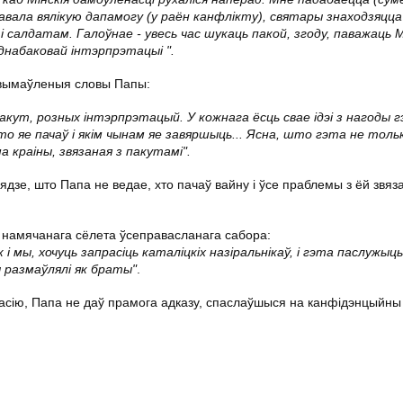
равала вялікую дапамогу (у раён канфлікту), святары знаходзяцца
салдатам. Галоўнае - увесь час шукаць пакой, згоду, паважаць М
 аднабаковай інтэрпрэтацыі ".
а вымаўленыя словы Папы:
пакут, розных інтэрпрэтацый. У кожнага ёсць свае ідэі з нагоды 
о яе пачаў і якім чынам яе завяршыць... Ясна, што гэта не тольк
 краіны, звязаная з пакутамі".
лядзе, што Папа не ведае, хто пачаў вайну і ўсе праблемы з ёй звя
 намячанага сёлета ўсеправасланага сабора:
і мы, хочуць запрасіць каталіцкіх назіральнікаў, і гэта паслужыц
ы размаўлялі як браты"
.
Расію, Папа не даў прамога адказу, спаслаўшыся на канфідэнцыйны х