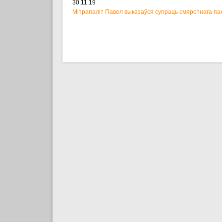
30.11.19
Мітрапаліт Павел выказаўся супраць смяротнага па