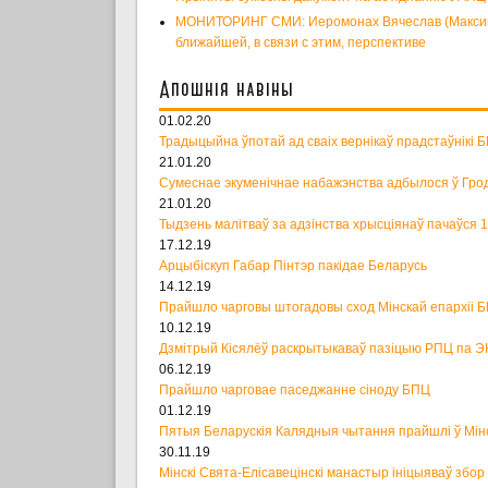
МОНИТОРИНГ СМИ: Иеромонах Вячеслав (Максимен
ближайшей, в связи с этим, перспективе
Апошнія навіны
01.02.20
Традыцыйна ўпотай ад сваіх вернікаў прадстаўнікі 
21.01.20
Сумеснае экуменічнае набажэнства адбылося ў Гро
21.01.20
Тыдзень малітваў за адзінства хрысціянаў пачаўся 
17.12.19
Арцыбіскуп Габар Пінтэр пакідае Беларусь
14.12.19
Прайшло чарговы штогадовы сход Мінскай епархіі 
10.12.19
Дзмітрый Кісялёў раскрытыкаваў пазіцыю РПЦ па Э
06.12.19
Прайшло чарговае паседжанне сіноду БПЦ
01.12.19
Пятыя Беларускія Калядныя чытання прайшлі ў Мін
30.11.19
Мінскі Свята-Елісавецінскі манастыр ініцыяваў збо