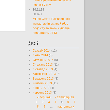
Лепін супраць Каліноўскага
(запісы ў ЖЖ)
30.11.19
Навіна
Мінскі Свята-Елісавецінскі
манастыр ініцыяваў збор
подпісаў за закон супраць
прапаганды ЛГБТ
Архіў
Сакавік 2014
(12)
Люты 2014
(5)
Студзень 2014
(6)
Снежань 2013
(11)
Лістапад 2013
(4)
Кастрычнік 2013
(2)
Верасень 2013
(3)
Жнівень 2013
(11)
Ліпень 2013
(4)
Чэрвень 2013
(3)
« першая
‹ папярэдняя
Старонкі
1
2
3
4
5
6
7
8
9
…
наступная ›