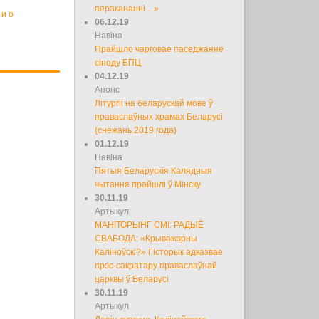
перакананні ...»
и о
06.12.19
Навіна
Прайшло чарговае паседжанне
сіноду БПЦ
04.12.19
Анонс
Літургіі на беларускай мове ў
праваслаўных храмах Беларусі
(снежань 2019 года)
01.12.19
Навіна
Пятыя Беларускія Калядныя
чытання прайшлі ў Мінску
30.11.19
Артыкул
МАНІТОРЫНГ СМІ: РАДЫЁ
СВАБОДА: «Крыважэрны
Каліноўскі?» Гісторык адказвае
прэс-сакратару праваслаўнай
царквы ў Беларусі
30.11.19
Артыкул