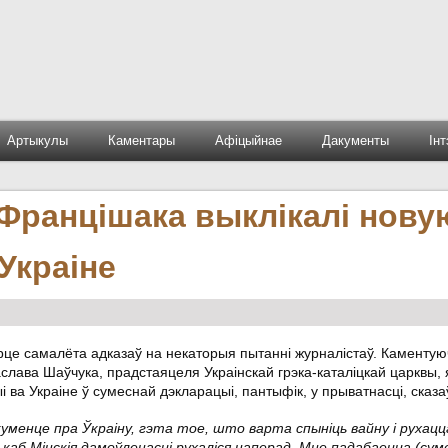
Артыкулы
Каментары
Афіцыйнае
Дакументы
Ін
Францішака выклікалі нову
Украіне
рце самалёта адказаў на некаторыя пытанні журналістаў. Каменту
аслава Шаўчука, прадстаяцеля Украінскай грэка-каталіцкай царквы, я
ва Украіне ў сумеснай дэкларацыі, пантыфік, у прыватнасці, сказа
уменце пра Ўкраіну, гэта тое, што варта спыніць вайну і рухацц
 каб Мінскія дамоўленасці рухаліся наперад. Мне падабаецца (сум