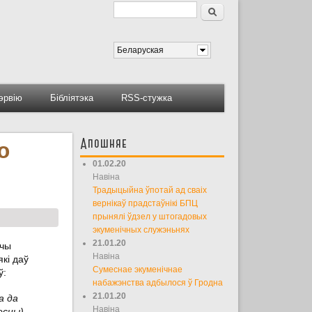
Пошук
Форма пошуку
Беларуская
тэрвію
Бібліятэка
RSS-стужка
Апошняе
ю
01.02.20
Навіна
Традыцыйна ўпотай ад сваіх
вернікаў прадстаўнікі БПЦ
прынялі ўдзел у штогадовых
экуменічных служэньнях
21.01.20
ючы
Навіна
кі даў
Сумеснае экуменічнае
ў:
набажэнства адбылося ў Гродна
21.01.20
а да
Навіна
есны)