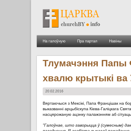
На галоўную
Пра партал
Навіны
Тлумачэння Папы 
хвалю крытыкі ва 
20.02.2016
Вяртаючыся з Мексікі, Папа Францішак на бо
выказванні арцыбіскупа Кіева-Галіцкага Свят
насцярожаную ацэнку палажэнням аб сітуацыі 
"Галоўнае, што гаворыцца ў (сумесным) дак
пагаднення. Я асабіста выказаў пажаданне,