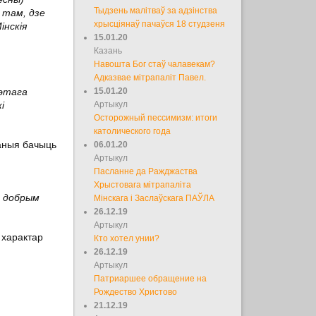
Тыдзень малітваў за адзінства
 там, дзе
хрысціянаў пачаўся 18 студзеня
інскія
15.01.20
Казань
Навошта Бог стаў чалавекам?
Адказвае мітрапаліт Павел.
гэтага
15.01.20
і
Артыкул
Осторожный пессимизм: итоги
католического года
заныя бачыць
06.01.20
Артыкул
Пасланне да Ражджаства
Хрыстовага мітрапаліта
ь добрым
Мінскага і Заслаўскага ПАЎЛА
26.12.19
Артыкул
арактар ​​
Кто хотел унии?
26.12.19
Артыкул
Патриаршее обращение на
Рождество Христово
21.12.19