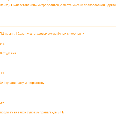
ко): О «невставании» митрополитов, о месте миссии православной церкви 
БПЦ прынялі ўдзел у штогадовых экуменічных служэньнях
дна
18 студзеня
БПЦ
КА і сурагатнаму мацярынству
ску
р подпісаў за закон супраць прапаганды ЛГБТ