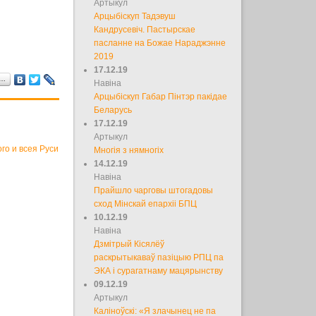
Артыкул
Арцыбіскуп Тадэвуш
Кандрусевіч. Пастырскае
пасланне на Божае Нараджэнне
2019
17.12.19
а…
Навіна
Арцыбіскуп Габар Пінтэр пакідае
Беларусь
17.12.19
Артыкул
го и всея Руси
Многія з нямногіх
14.12.19
Навіна
Прайшло чарговы штогадовы
сход Мінскай епархіі БПЦ
10.12.19
Навіна
Дзмітрый Кісялёў
раскрытыкаваў пазіцыю РПЦ па
ЭКА і сурагатнаму мацярынству
09.12.19
Артыкул
Каліноўскі: «Я злачынец не па