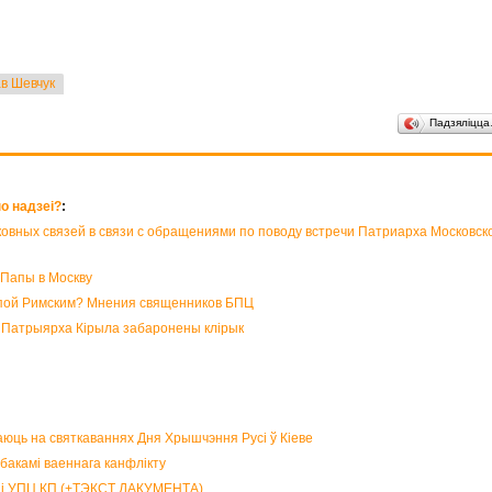
в Шевчук
Падзяліцц
но надзеі?
:
ных связей в связи с обращениями по поводу встречи Патриарха Московско
 Папы в Москву
апой Римским? Мнения священников БПЦ
і Патрыярха Кірыла забаронены клірык
аюць на святкаваннях Дня Хрышчэння Русі ў Кіеве
бакамі ваеннага канфлікту
 і УПЦ КП (+ТЭКСТ ДАКУМЕНТА)