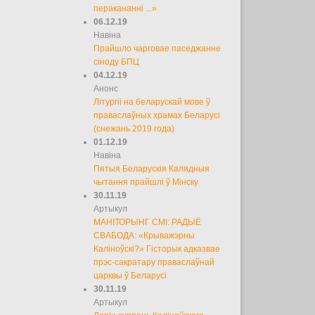
перакананні ...»
06.12.19
Навіна
Прайшло чарговае паседжанне
сіноду БПЦ
04.12.19
Анонс
Літургіі на беларускай мове ў
праваслаўных храмах Беларусі
(снежань 2019 года)
01.12.19
Навіна
Пятыя Беларускія Калядныя
чытання прайшлі ў Мінску
30.11.19
Артыкул
МАНІТОРЫНГ СМІ: РАДЫЁ
СВАБОДА: «Крыважэрны
Каліноўскі?» Гісторык адказвае
прэс-сакратару праваслаўнай
царквы ў Беларусі
30.11.19
Артыкул