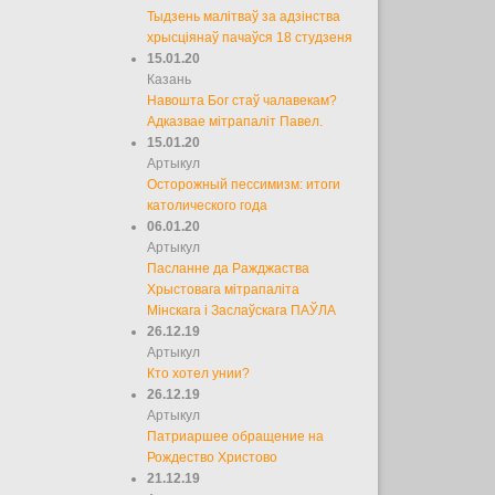
Тыдзень малітваў за адзінства
хрысціянаў пачаўся 18 студзеня
15.01.20
Казань
Навошта Бог стаў чалавекам?
Адказвае мітрапаліт Павел.
15.01.20
Артыкул
Осторожный пессимизм: итоги
католического года
06.01.20
Артыкул
Пасланне да Ражджаства
Хрыстовага мітрапаліта
Мінскага і Заслаўскага ПАЎЛА
26.12.19
Артыкул
Кто хотел унии?
26.12.19
Артыкул
Патриаршее обращение на
Рождество Христово
21.12.19