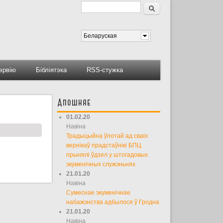
Пошук
Форма пошуку
Беларуская
тэрвію
Бібліятэка
RSS-стужка
Апошняе
01.02.20
Навіна
Традыцыйна ўпотай ад сваіх
вернікаў прадстаўнікі БПЦ
прынялі ўдзел у штогадовых
экуменічных служэньнях
21.01.20
Навіна
Сумеснае экуменічнае
набажэнства адбылося ў Гродна
21.01.20
Навіна