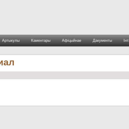
Артыкулы
Каментары
Афіцыйнае
Дакументы
Ін
иал