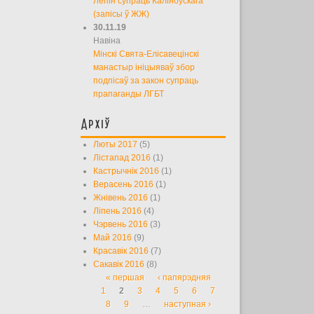
Лепін супраць Каліноўскага
(запісы ў ЖЖ)
30.11.19
Навіна
Мінскі Свята-Елісавецінскі
манастыр ініцыяваў збор
подпісаў за закон супраць
прапаганды ЛГБТ
Архіў
Люты 2017
(5)
Лістапад 2016
(1)
Кастрычнік 2016
(1)
Верасень 2016
(1)
Жнівень 2016
(1)
Ліпень 2016
(4)
Чэрвень 2016
(3)
Май 2016
(9)
Красавік 2016
(7)
Сакавік 2016
(8)
« першая
‹ папярэдняя
Старонкі
1
2
3
4
5
6
7
8
9
…
наступная ›