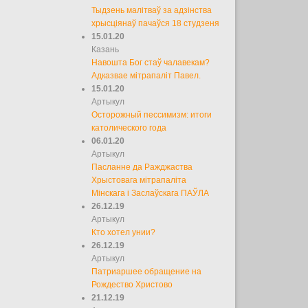
Тыдзень малітваў за адзінства
хрысціянаў пачаўся 18 студзеня
15.01.20
Казань
Навошта Бог стаў чалавекам?
Адказвае мітрапаліт Павел.
15.01.20
Артыкул
Осторожный пессимизм: итоги
католического года
06.01.20
Артыкул
Пасланне да Ражджаства
Хрыстовага мітрапаліта
Мінскага і Заслаўскага ПАЎЛА
26.12.19
Артыкул
Кто хотел унии?
26.12.19
Артыкул
Патриаршее обращение на
Рождество Христово
21.12.19