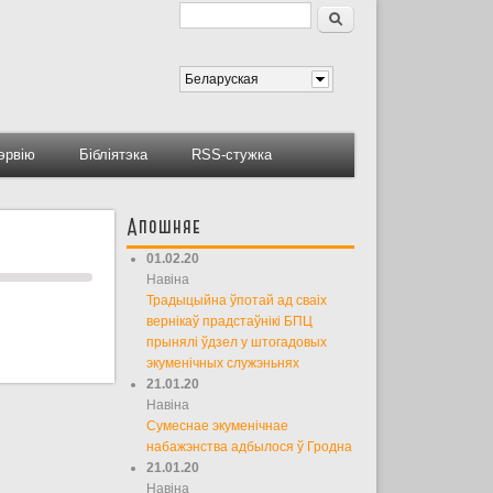
Пошук
Форма пошуку
Беларуская
тэрвію
Бібліятэка
RSS-стужка
Апошняе
01.02.20
Навіна
Традыцыйна ўпотай ад сваіх
вернікаў прадстаўнікі БПЦ
прынялі ўдзел у штогадовых
экуменічных служэньнях
21.01.20
Навіна
Сумеснае экуменічнае
набажэнства адбылося ў Гродна
21.01.20
Навіна