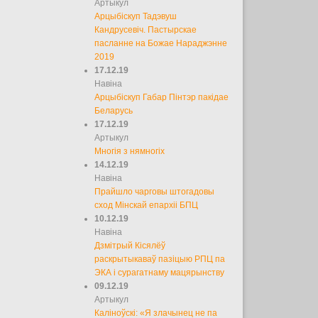
Артыкул
Арцыбіскуп Тадэвуш
Кандрусевіч. Пастырскае
пасланне на Божае Нараджэнне
2019
17.12.19
Навіна
Арцыбіскуп Габар Пінтэр пакідае
Беларусь
17.12.19
Артыкул
Многія з нямногіх
14.12.19
Навіна
Прайшло чарговы штогадовы
сход Мінскай епархіі БПЦ
10.12.19
Навіна
Дзмітрый Кісялёў
раскрытыкаваў пазіцыю РПЦ па
ЭКА і сурагатнаму мацярынству
09.12.19
Артыкул
Каліноўскі: «Я злачынец не па