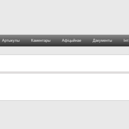
Артыкулы
Каментары
Афіцыйнае
Дакументы
Ін