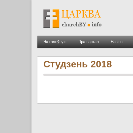
На галоўную
Пра партал
Навіны
Студзень 2018