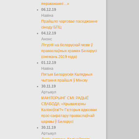
перакананні ...»
06.12.19
Навіна
Прайшло чарговае паседжанне
сіноду БПЦ
04.12.19
Анонс
Літургіі на беларускай мове ў
праваслаўных храмах Беларусі
(снежань 2019 года)
01.12.19
Навіна
Пятыя Беларускія Калядныя
чытання прайшлі ў Мінску
30.11.19
Артыкул
МАНІТОРЫНГ СМІ: РАДЫЁ
СВАБОДА: «Крыважэрны
Каліноўскі?» Гісторык адказвае
прэс-сакратару праваслаўнай
царквы ў Беларусі
30.11.19
Артыкул