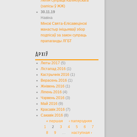
Лепін супраць Каліноўскага
(запісы ў ЖЖ)
30.11.19
Навіна
Мінскі Свята-Елісавецінскі
манастыр ініцыяваў збор
подпісаў за закон супраць
прапаганды ЛГБТ
Архіў
Люты 2017
(5)
Лістапад 2016
(1)
Кастрычнік 2016
(1)
Верасень 2016
(1)
Жнівень 2016
(1)
Ліпень 2016
(4)
Чэрвень 2016
(3)
Май 2016
(9)
Красавік 2016
(7)
Сакавік 2016
(8)
« першая
‹ папярэдняя
Старонкі
1
2
3
4
5
6
7
8
9
…
наступная ›