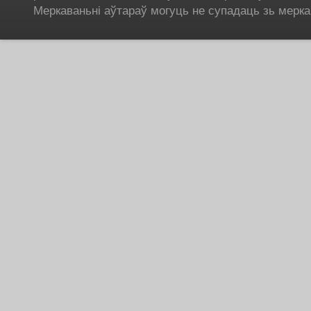
Меркаваньні аўтараў могуць не супадаць зь мерка