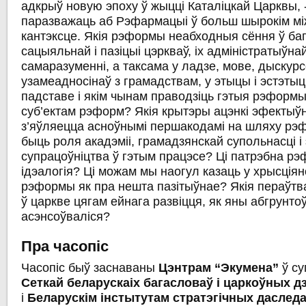
адкрыў новую эпоху ў жыцці Каталіцкай Царквы, -
паразважаць аб Рэфармацыі ў больш шырокім м
кантэксце. Якія рэформы неабходныя сёння ў багас
сацыяльнай і пазіцыі цэркваў, іх адміністратыўнай
самаразуменні, а таксама у ладзе, мове, дыскур
узамеадносінаў з грамадствам, у этыцы і эстэты
падставе і якім чынам праводзіць гэтыя рэформы
суб’ектам рэформ? Якія крытэры ацэнкі эфектыў
з’яўляецца асноўнымі першакодамі на шляху рэ
быць роля акадэміі, грамадзянскай супольнасці і
супрацоўніцтва ў гэтым працэсе? Ці патрэбна р
ідэалогія? Ці можам мы наогул казаць у хрысціян
рэформы як пра нешта пазітыўнае? Якія пераўтв
ў царкве цягам ейнага развіцця, як яны абгрунтоў
асэнсоўваліся?
Пра
часопіс
Часопіс быў заснаваны
Цэнтрам
“
Экумена
”
ў су
Сеткай
беларускаіх
багасловаў
і
царкоўных
д
і
Беларускім
інстытутам
стратэгічных
даслед