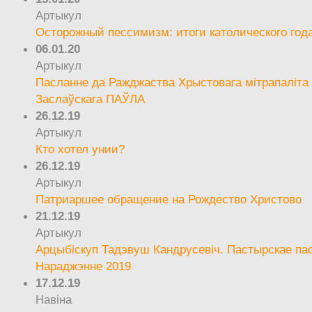
Артыкул
Осторожный пессимизм: итоги католического год
06.01.20
Артыкул
Пасланне да Ражджаства Хрыстовага мітрапаліта 
Заслаўскага ПАЎЛА
26.12.19
Артыкул
Кто хотел унии?
26.12.19
Артыкул
Патриаршее обращение на Рождество Христово
21.12.19
Артыкул
Арцыбіскуп Тадэвуш Кандрусевіч. Пастырскае па
Нараджэнне 2019
17.12.19
Навіна