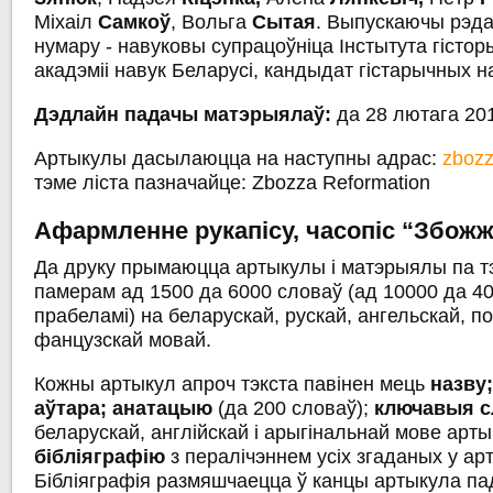
Міхаіл
Самкоў
, Вольга
Сытая
. Выпускаючы рэда
нумару - навуковы супрацоўніца Інстытута гісто
акадэміі навук Беларусі, кандыдат гістарычных н
Дэдлайн падачы матэрыялаў:
да 28 лютага 20
Артыкулы дасылаюцца на наступны адрас:
zboz
тэме ліста пазначайце: Zbozza Reformation
Афармленне рукапісу, часопіс “Збож
Да друку прымаюцца артыкулы і матэрыялы па т
памерам ад 1500 да 6000 словаў (ад 10000 да 40
прабеламі) на беларускай, рускай, ангельскай, п
фанцузскай мовай.
Кожны артыкул апроч тэкста павінен мець
назву;
аўтара; анатацыю
(да 200 словаў);
ключавыя 
беларускай, англійскай і арыгінальнай мове арты
бібліяграфію
з пералічэннем усіх згаданых у ар
Бібліяграфія размяшчаецца ў канцы артыкула па