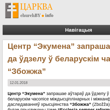
Навігацыя
Центр “Экумена” запраша
да ўдзелу ў беларускім ч
“Збожжа”
12.01.2018
Центр “Экумена”
запрашае аўтараў да ўдзелу ў 
беларускім часопісе міждысціплінарных і міжкан
даследаванняў хрысціянства
“Збожжа”
(Zbožža
будзе прысвечаны тэме
“
Ecclesia semper reform