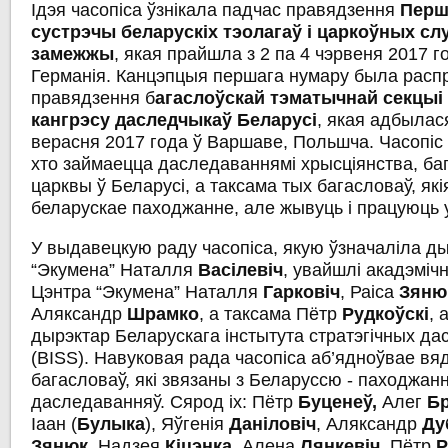
Ідэя часопіса ўзнікала падчас правядзення
Перш
сустрэчы
беларускіх
тэолагаў
і
царкоўных
сл
замежжы
, якая прайшла з 2 па 4 чэрвеня 2017 г
Германія. Канцэпцыя першага нумару была расп
правядзення б
агаслоўскай
тэматычнай
секцыі
кангрэсу
даследчыкаў
Беларусі
, якая адбылася
верасня 2017 года ў Варшаве, Польшча. Часопіс 
хто займаецца даследаваннямі хрысціянства, баг
царквы ў Беларусі, а таксама тых багасловаў, як
беларускае паходжанне, але жывуць і працуюць 
У выдавецкую раду часопіса, якую ўзначаліла д
“Экумена” Наталля
Васілевіч
, увайшлі акадэмі
Цэнтра “Экумена” Наталля
Гарковіч
, Раіса
Зяню
Аляксандр
Шрамко
, а таксама Пётр
Рудкоўскі
, 
дырэктар Беларускага інстытута стратэгічных д
(BISS). Навуковая рада часопіса аб’ядноўвае вя
багасловаў, які звязаны з Беларуссю - паходжан
даследаванняў. Сярод іх: Пётр
Буценеў
,
Алег
Бр
Іаан (
Булыка
), Яўгенія
Даніловіч
, Аляксандр
Ду
Зянюк
, Надзея
Кіцэнка
,
Алена
Лянкевіч
,
Пётр
Р