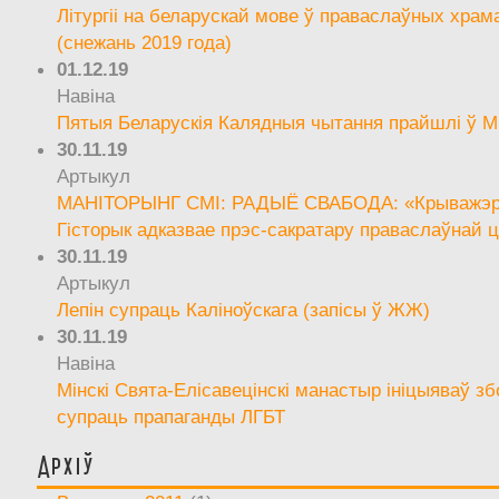
Літургіі на беларускай мове ў праваслаўных храм
(снежань 2019 года)
01.12.19
Навіна
Пятыя Беларускія Калядныя чытання прайшлі ў М
30.11.19
Артыкул
МАНІТОРЫНГ СМІ: РАДЫЁ СВАБОДА: «Крыважэрн
Гісторык адказвае прэс-сакратару праваслаўнай ц
30.11.19
Артыкул
Лепін супраць Каліноўскага (запісы ў ЖЖ)
30.11.19
Навіна
Мінскі Свята-Елісавецінскі манастыр ініцыяваў зб
супраць прапаганды ЛГБТ
Архіў