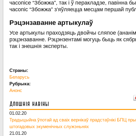
часопісе “Збожжа”, так і ў перакладзе, павінна б
часопіс “Збожжа” з’яўляецца месцам першай публ
Рэцэнзаванне артыкулаў
Усе артыкулы праходзяць двойчы сляпое (анані
рэцэнзаванне. Рэцэнзентамі могуць быць як сяб
так і знешнія эксперты.
Страны:
Беларусь
Рубрыка:
Анонс
Апошнія навіны
01.02.20
Традыцыйна ўпотай ад сваіх вернікаў прадстаўнікі БПЦ пры
штогадовых экуменічных служэньнях
21.01.20