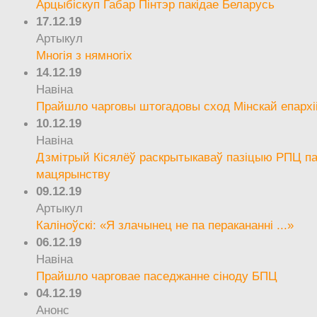
Арцыбіскуп Габар Пінтэр пакідае Беларусь
17.12.19
Артыкул
Многія з нямногіх
14.12.19
Навіна
Прайшло чарговы штогадовы сход Мінскай епархі
10.12.19
Навіна
Дзмітрый Кісялёў раскрытыкаваў пазіцыю РПЦ па
мацярынству
09.12.19
Артыкул
Каліноўскі: «Я злачынец не па перакананні ...»
06.12.19
Навіна
Прайшло чарговае паседжанне сіноду БПЦ
04.12.19
Анонс