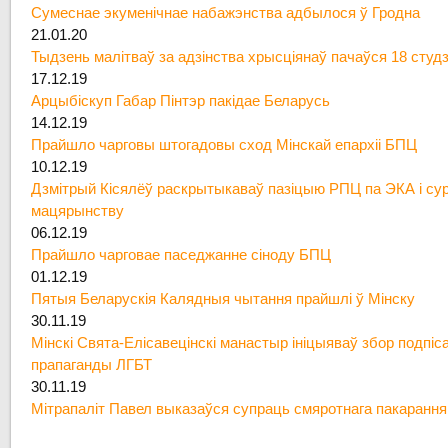
Сумеснае экуменічнае набажэнства адбылося ў Гродна
21.01.20
Тыдзень малітваў за адзінства хрысціянаў пачаўся 18 студ
17.12.19
Арцыбіскуп Габар Пінтэр пакідае Беларусь
14.12.19
Прайшло чарговы штогадовы сход Мінскай епархіі БПЦ
10.12.19
Дзмітрый Кісялёў раскрытыкаваў пазіцыю РПЦ па ЭКА і су
мацярынству
06.12.19
Прайшло чарговае паседжанне сіноду БПЦ
01.12.19
Пятыя Беларускія Калядныя чытання прайшлі ў Мінску
30.11.19
Мінскі Свята-Елісавецінскі манастыр ініцыяваў збор подпіс
прапаганды ЛГБТ
30.11.19
Мітрапаліт Павел выказаўся супраць смяротнага пакарання