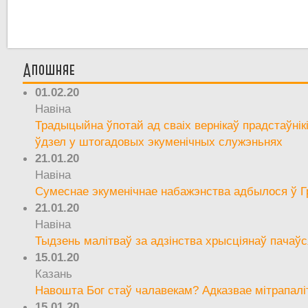
Апошняе
01.02.20
Навіна
Традыцыйна ўпотай ад сваіх вернікаў прадстаўнік
ўдзел у штогадовых экуменічных служэньнях
21.01.20
Навіна
Сумеснае экуменічнае набажэнства адбылося ў Г
21.01.20
Навіна
Тыдзень малітваў за адзінства хрысціянаў пачаўс
15.01.20
Казань
Навошта Бог стаў чалавекам? Адказвае мітрапалі
15.01.20