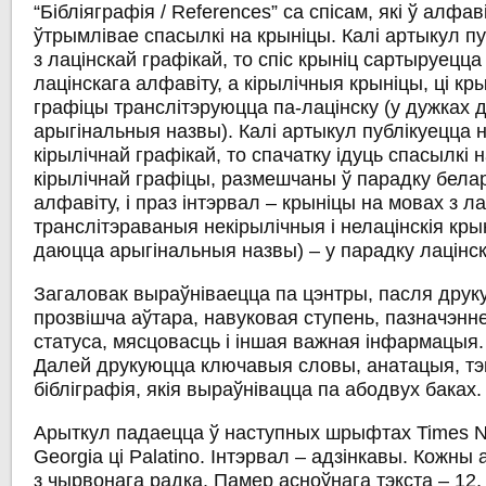
“Бібліяграфія / References” са спісам, які ў алфа
ўтрымлівае спасылкі на крыніцы. Калі артыкул п
з лацінскай графікай, то спіс крыніц сартыруецц
лацінскага алфавіту, а кірылічныя крыніцы, ці кр
графіцы транслітэруюцца па-лацінску (у дужках
арыгінальныя назвы). Калі артыкул публікуецца 
кірылічнай графікай, то спачатку ідуць спасылкі 
кірылічнай графіцы, размешчаны ў парадку белар
алфавіту, і праз інтэрвал – крыніцы на мовах з ла
транслітэраваныя некірылічныя і нелацінскія кры
даюцца арыгінальныя назвы) – у парадку лацінск
Загаловак выраўніваецца па цэнтры, пасля друку
прозвішча аўтара, навуковая ступень, пазначэнн
статуса, мясцовасць і іншая важная інфармацыя.
Далей друкуюцца ключавыя словы, анатацыя, тэк
бібліграфія, якія выраўнівацца па абодвух баках.
Арыткул падаецца ў наступных шрыфтах Times 
Georgia ці Palatino. Інтэрвал – адзінкавы. Кожн
з чырвонага радка. Памер асноўнага тэкста – 12,