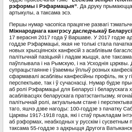
рэформы
і
Рэфармацыя
”
. Да друку прымаюцца
артыкулы, а таксама эсэ.
Першы нумар часопіса працягне развагі тэматыч
Міжнароднага
кангрэсу
даследчыкаў
Беларус
17 верасня 2017 года ў Варшаве. У 2017 годзе а
годдзе Рэфармацыі, якая не толькі стала пачатк
новых хрысціянскіх канфесій з асаблівым багасл
палітычнай пазіцыяй і ладам жыцця, але таксама
паўплывала і на Рымскую, і на Усходнія цэрквы. 
супрацьстаянне і ўзаемны ўплыў розных канфесій
сфармавалі асаблівы канфесійны профіль, як у г
перспектыве, так і ў сучаснасці. Нумар будзе пр
аб ролі Рэфармацыі для Беларусі і беларускага 
асаблівасцях беларускага пратэстантызму, ягона
палітычнай ролі, актуальным стане і перспектыва
таго, яшчэ дзве нагоды: 100-годдзе з пачатку Са
Царквы 1917-1918 года, які і стаў прыкладам інтэ
аб рэформах, неабходных у русскім і сусветным п
таксама 55-годдзе з адкрыцця Другога Ватыканск