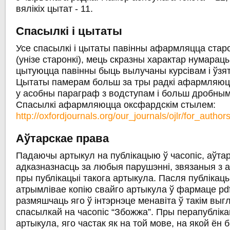
вялікіх цытат - 11.
Спасылкі і цытаты
Усе спасылкі і цытаты павінны афармляцца стар
(унізе старонкі), мець скразны характар нумарацы
цытуюцца павінны быць вылучаны курсівам і ўзят
Цытаты памерам больш за тры радкі афармляюц
у асобны параграф з водступам і больш дробны
Спасылкі афармляюцца оксфардскім стылем:
http://oxfordjournals.org/our_journals/ojlr/for_authors
Аўтарскае права
Падаючы артыкул на публікацыю ў часопіс, аўта
адказназнасць за любыя парушэнні, звязаныя з 
пры публікацыі такога артыкула. Пасля публікац
атрымлівае копію свайго артыкула ў фармаце pdf
размяшчаць яго ў інтэрнэце менавіта ў такім выг
спасылкай на часопіс “Збожжа”. Пры перапубліка
артыкула, яго частак як на той мове, на якой ён 