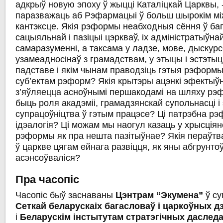
адкрыў новую эпоху ў жыцці Каталіцкай Царквы, -
паразважаць аб Рэфармацыі ў больш шырокім м
кантэксце. Якія рэформы неабходныя сёння ў багас
сацыяльнай і пазіцыі цэркваў, іх адміністратыўнай
самаразуменні, а таксама у ладзе, мове, дыскур
узамеадносінаў з грамадствам, у этыцы і эстэты
падставе і якім чынам праводзіць гэтыя рэформы
суб’ектам рэформ? Якія крытэры ацэнкі эфектыў
з’яўляецца асноўнымі першакодамі на шляху рэ
быць роля акадэміі, грамадзянскай супольнасці і
супрацоўніцтва ў гэтым працэсе? Ці патрэбна р
ідэалогія? Ці можам мы наогул казаць у хрысціян
рэформы як пра нешта пазітыўнае? Якія пераўтв
ў царкве цягам ейнага развіцця, як яны абгрунтоў
асэнсоўваліся?
Пра
часопіс
Часопіс быў заснаваны
Цэнтрам
“
Экумена
”
ў су
Сеткай
беларускаіх
багасловаў
і
царкоўных
д
і
Беларускім
інстытутам
стратэгічных
даслед