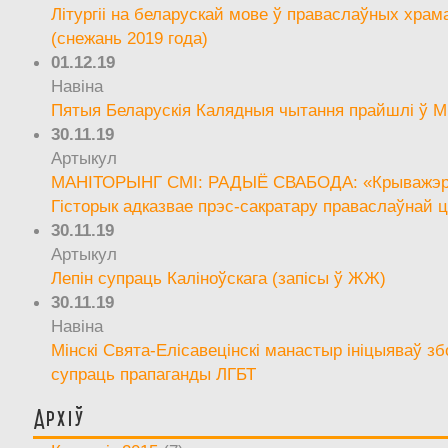
Літургіі на беларускай мове ў праваслаўных храм
(снежань 2019 года)
01.12.19
Навіна
Пятыя Беларускія Калядныя чытання прайшлі ў М
30.11.19
Артыкул
МАНІТОРЫНГ СМІ: РАДЫЁ СВАБОДА: «Крыважэрн
Гісторык адказвае прэс-сакратару праваслаўнай ц
30.11.19
Артыкул
Лепін супраць Каліноўскага (запісы ў ЖЖ)
30.11.19
Навіна
Мінскі Свята-Елісавецінскі манастыр ініцыяваў зб
супраць прапаганды ЛГБТ
Архіў