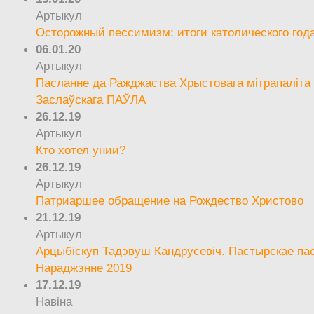
Артыкул
Осторожный пессимизм: итоги католического год
06.01.20
Артыкул
Пасланне да Ражджаства Хрыстовага мітрапаліта 
Заслаўскага ПАЎЛА
26.12.19
Артыкул
Кто хотел унии?
26.12.19
Артыкул
Патриаршее обращение на Рождество Христово
21.12.19
Артыкул
Арцыбіскуп Тадэвуш Кандрусевіч. Пастырскае па
Нараджэнне 2019
17.12.19
Навіна