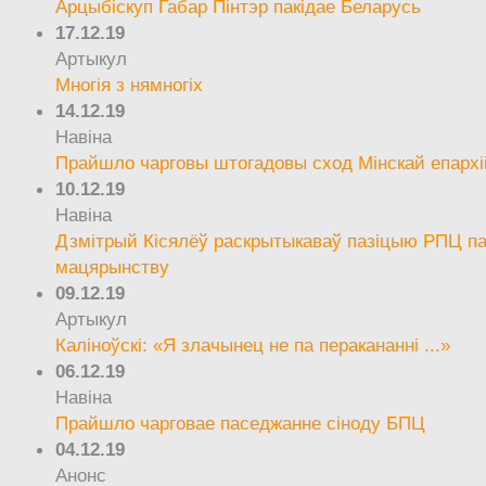
Арцыбіскуп Габар Пінтэр пакідае Беларусь
17.12.19
Артыкул
Многія з нямногіх
14.12.19
Навіна
Прайшло чарговы штогадовы сход Мінскай епархі
10.12.19
Навіна
Дзмітрый Кісялёў раскрытыкаваў пазіцыю РПЦ па
мацярынству
09.12.19
Артыкул
Каліноўскі: «Я злачынец не па перакананні ...»
06.12.19
Навіна
Прайшло чарговае паседжанне сіноду БПЦ
04.12.19
Анонс