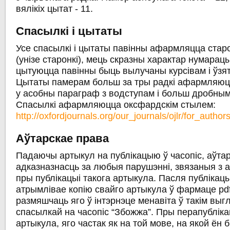
вялікіх цытат - 11.
Спасылкі і цытаты
Усе спасылкі і цытаты павінны афармляцца стар
(унізе старонкі), мець скразны характар нумарацы
цытуюцца павінны быць вылучаны курсівам і ўзят
Цытаты памерам больш за тры радкі афармляюц
у асобны параграф з водступам і больш дробны
Спасылкі афармляюцца оксфардскім стылем:
http://oxfordjournals.org/our_journals/ojlr/for_authors
Аўтарскае права
Падаючы артыкул на публікацыю ў часопіс, аўта
адказназнасць за любыя парушэнні, звязаныя з 
пры публікацыі такога артыкула. Пасля публікац
атрымлівае копію свайго артыкула ў фармаце pdf
размяшчаць яго ў інтэрнэце менавіта ў такім выг
спасылкай на часопіс “Збожжа”. Пры перапубліка
артыкула, яго частак як на той мове, на якой ён 