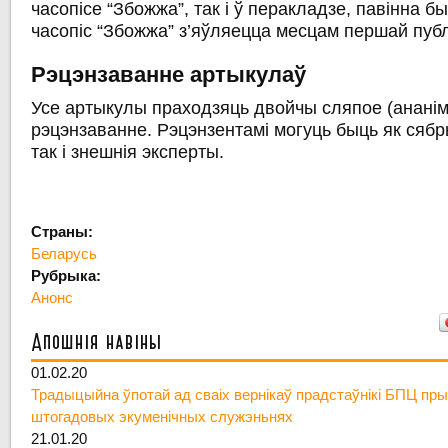
часопісе “Збожжа”, так і ў перакладзе, павінна б
часопіс “Збожжа” з’яўляецца месцам першай публ
Рэцэнзаванне артыкулаў
Усе артыкулы праходзяць двойчы сляпое (анані
рэцэнзаванне. Рэцэнзентамі могуць быць як сяб
так і знешнія эксперты.
Страны:
Беларусь
Рубрыка:
Анонс
Апошнія навіны
01.02.20
Традыцыйна ўпотай ад сваіх вернікаў прадстаўнікі БПЦ пры
штогадовых экуменічных служэньнях
21.01.20