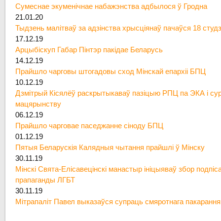
Сумеснае экуменічнае набажэнства адбылося ў Гродна
21.01.20
Тыдзень малітваў за адзінства хрысціянаў пачаўся 18 студ
17.12.19
Арцыбіскуп Габар Пінтэр пакідае Беларусь
14.12.19
Прайшло чарговы штогадовы сход Мінскай епархіі БПЦ
10.12.19
Дзмітрый Кісялёў раскрытыкаваў пазіцыю РПЦ па ЭКА і су
мацярынству
06.12.19
Прайшло чарговае паседжанне сіноду БПЦ
01.12.19
Пятыя Беларускія Калядныя чытання прайшлі ў Мінску
30.11.19
Мінскі Свята-Елісавецінскі манастыр ініцыяваў збор подпіс
прапаганды ЛГБТ
30.11.19
Мітрапаліт Павел выказаўся супраць смяротнага пакарання