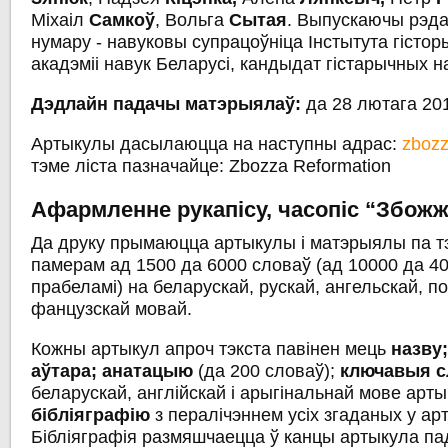
Міхаіл
Самкоў
, Вольга
Сытая
. Выпускаючы рэда
нумару - навуковы супрацоўніца Інстытута гісто
акадэміі навук Беларусі, кандыдат гістарычных н
Дэдлайн падачы матэрыялаў:
да 28 лютага 20
Артыкулы дасылаюцца на наступны адрас:
zboz
тэме ліста пазначайце: Zbozza Reformation
Афармленне рукапісу, часопіс “Збож
Да друку прымаюцца артыкулы і матэрыялы па т
памерам ад 1500 да 6000 словаў (ад 10000 да 40
прабеламі) на беларускай, рускай, ангельскай, п
фанцузскай мовай.
Кожны артыкул апроч тэкста павінен мець
назву;
аўтара; анатацыю
(да 200 словаў);
ключавыя 
беларускай, англійскай і арыгінальнай мове арты
бібліяграфію
з пералічэннем усіх згаданых у ар
Бібліяграфія размяшчаецца ў канцы артыкула па