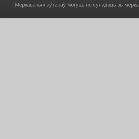
Меркаваньні аўтараў могуць не супадаць зь мерка