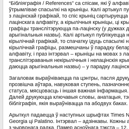
“Бібліяграфія / References” са спісам, які ў алфа
ўтрымлівае спасылкі на крыніцы. Калі артыкул п
з лацінскай графікай, то спіс крыніц сартыруецц
лацінскага алфавіту, а кірылічныя крыніцы, ці кр
графіцы транслітэруюцца па-лацінску (у дужках
арыгінальныя назвы). Калі артыкул публікуецца 
кірылічнай графікай, то спачатку ідуць спасылкі 
кірылічнай графіцы, размешчаны ў парадку белар
алфавіту, і праз інтэрвал – крыніцы на мовах з ла
транслітэраваныя некірылічныя і нелацінскія кры
даюцца арыгінальныя назвы) – у парадку лацінск
Загаловак выраўніваецца па цэнтры, пасля друку
прозвішча аўтара, навуковая ступень, пазначэнн
статуса, мясцовасць і іншая важная інфармацыя.
Далей друкуюцца ключавыя словы, анатацыя, тэк
бібліграфія, якія выраўнівацца па абодвух баках.
Арыткул падаецца ў наступных шрыфтах Times 
Georgia ці Palatino. Інтэрвал – адзінкавы. Кожн
з чырвонага радка. Памер асноўнага тэкста – 12,