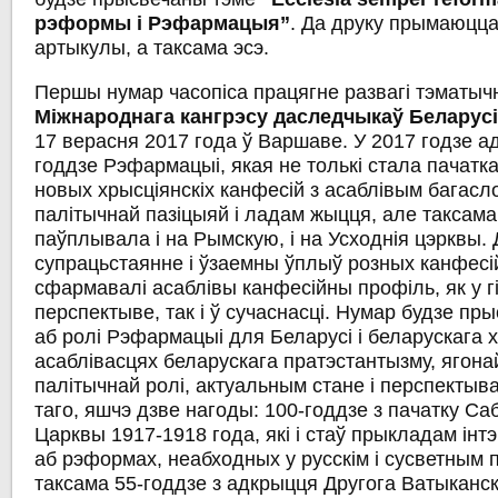
рэформы
і
Рэфармацыя
”
. Да друку прымаюцца
артыкулы, а таксама эсэ.
Першы нумар часопіса працягне развагі тэматыч
Міжнароднага
кангрэсу
даследчыкаў
Беларус
17 верасня 2017 года ў Варшаве. У 2017 годзе а
годдзе Рэфармацыі, якая не толькі стала пачатк
новых хрысціянскіх канфесій з асаблівым багасл
палітычнай пазіцыяй і ладам жыцця, але таксама
паўплывала і на Рымскую, і на Усходнія цэрквы. 
супрацьстаянне і ўзаемны ўплыў розных канфесій
сфармавалі асаблівы канфесійны профіль, як у г
перспектыве, так і ў сучаснасці. Нумар будзе пр
аб ролі Рэфармацыі для Беларусі і беларускага 
асаблівасцях беларускага пратэстантызму, ягона
палітычнай ролі, актуальным стане і перспектыва
таго, яшчэ дзве нагоды: 100-годдзе з пачатку Са
Царквы 1917-1918 года, які і стаў прыкладам інтэ
аб рэформах, неабходных у русскім і сусветным п
таксама 55-годдзе з адкрыцця Другога Ватыканск