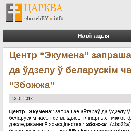
Навігацыя
Центр “Экумена” запраша
да ўдзелу ў беларускім ч
“Збожжа”
12.01.2018
Центр “Экумена”
запрашае аўтараў да ўдзелу ў 
беларускім часопісе міждысціплінарных і міжкан
даследаванняў хрысціянства
“Збожжа”
(Zbožža
будзе прысвечаны тэме
“
Ecclesia semper reform