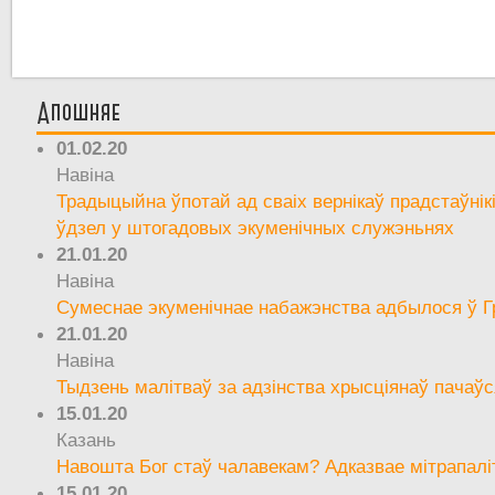
Апошняе
01.02.20
Навіна
Традыцыйна ўпотай ад сваіх вернікаў прадстаўнік
ўдзел у штогадовых экуменічных служэньнях
21.01.20
Навіна
Сумеснае экуменічнае набажэнства адбылося ў Г
21.01.20
Навіна
Тыдзень малітваў за адзінства хрысціянаў пачаўс
15.01.20
Казань
Навошта Бог стаў чалавекам? Адказвае мітрапалі
15.01.20