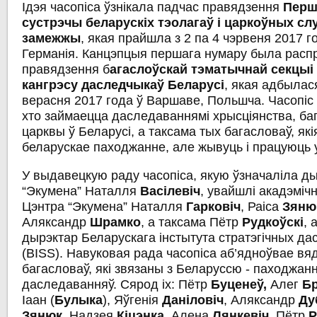
Ідэя часопіса ўзнікала падчас правядзення
Перш
сустрэчы
беларускіх
тэолагаў
і
царкоўных
сл
замежжы
, якая прайшла з 2 па 4 чэрвеня 2017 г
Германія. Канцэпцыя першага нумару была расп
правядзення б
агаслоўскай
тэматычнай
секцыі
кангрэсу
даследчыкаў
Беларусі
, якая адбылася
верасня 2017 года ў Варшаве, Польшча. Часопіс 
хто займаецца даследаваннямі хрысціянства, баг
царквы ў Беларусі, а таксама тых багасловаў, як
беларускае паходжанне, але жывуць і працуюць 
У выдавецкую раду часопіса, якую ўзначаліла д
“Экумена” Наталля
Васілевіч
, увайшлі акадэмі
Цэнтра “Экумена” Наталля
Гарковіч
, Раіса
Зяню
Аляксандр
Шрамко
, а таксама Пётр
Рудкоўскі
, 
дырэктар Беларускага інстытута стратэгічных д
(BISS). Навуковая рада часопіса аб’ядноўвае вя
багасловаў, які звязаны з Беларуссю - паходжан
даследаванняў. Сярод іх: Пётр
Буценеў
,
Алег
Бр
Іаан (
Булыка
), Яўгенія
Даніловіч
, Аляксандр
Ду
Зянюк
, Надзея
Кіцэнка
,
Алена
Лянкевіч
,
Пётр
Р