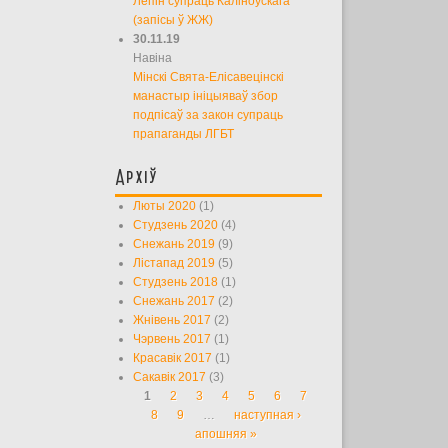
Лепін супраць Каліноўскага
(запісы ў ЖЖ)
30.11.19
Навіна
Мінскі Свята-Елісавецінскі
манастыр ініцыяваў збор
подпісаў за закон супраць
прапаганды ЛГБТ
Архіў
Люты 2020
(1)
Студзень 2020
(4)
Снежань 2019
(9)
Лістапад 2019
(5)
Студзень 2018
(1)
Снежань 2017
(2)
Жнівень 2017
(2)
Чэрвень 2017
(1)
Красавік 2017
(1)
Сакавік 2017
(3)
1
2
3
4
5
6
7
Старонкі
8
9
…
наступная ›
апошняя »