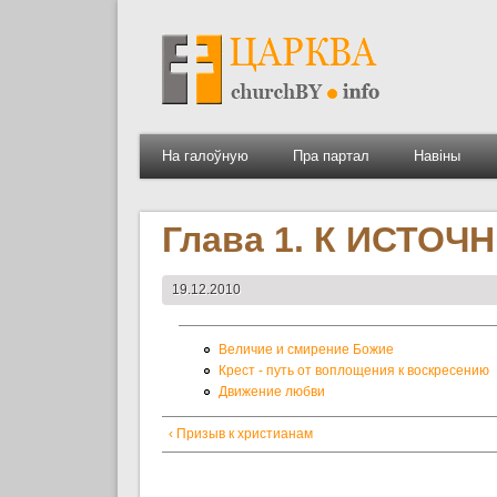
На галоўную
Пра партал
Навіны
Глава 1. К ИСТО
19.12.2010
Величие и смирение Божие
Крест - путь от воплощения к воскресению
Движение любви
‹ Призыв к христианам