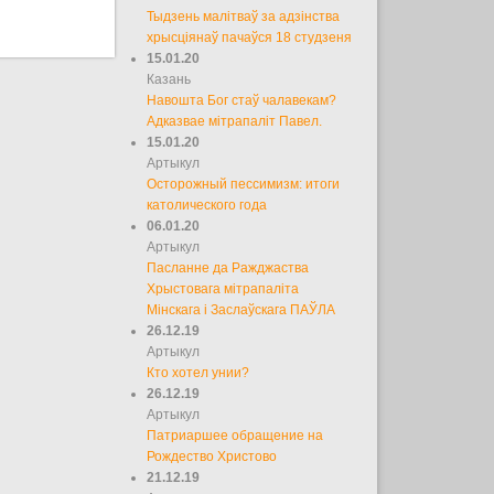
Тыдзень малітваў за адзінства
хрысціянаў пачаўся 18 студзеня
15.01.20
Казань
Навошта Бог стаў чалавекам?
Адказвае мітрапаліт Павел.
15.01.20
Артыкул
Осторожный пессимизм: итоги
католического года
06.01.20
Артыкул
Пасланне да Ражджаства
Хрыстовага мітрапаліта
Мінскага і Заслаўскага ПАЎЛА
26.12.19
Артыкул
Кто хотел унии?
26.12.19
Артыкул
Патриаршее обращение на
Рождество Христово
21.12.19