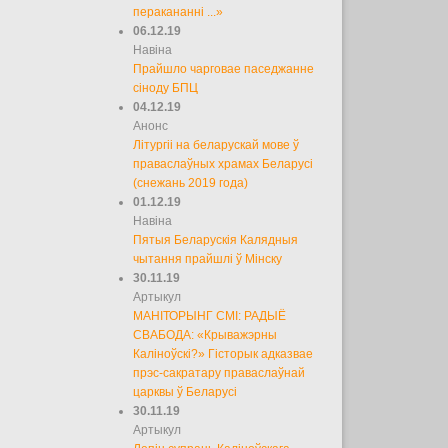
перакананні ...»
06.12.19
Навіна
Прайшло чарговае паседжанне
сіноду БПЦ
04.12.19
Анонс
Літургіі на беларускай мове ў
праваслаўных храмах Беларусі
(снежань 2019 года)
01.12.19
Навіна
Пятыя Беларускія Калядныя
чытання прайшлі ў Мінску
30.11.19
Артыкул
МАНІТОРЫНГ СМІ: РАДЫЁ
СВАБОДА: «Крыважэрны
Каліноўскі?» Гісторык адказвае
прэс-сакратару праваслаўнай
царквы ў Беларусі
30.11.19
Артыкул