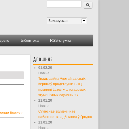
Пошук
Форма пошуку
Беларуская
тэрвію
Бібліятэка
RSS-стужка
Апошняе
01.02.20
Навіна
Традыцыйна ўпотай ад сваіх
вернікаў прадстаўнікі БПЦ
прынялі ўдзел у штогадовых
экуменічных служэньнях
21.01.20
Навіна
Сумеснае экуменічнае
рение Божие ›
набажэнства адбылося ў Гродна
21.01.20
Навіна