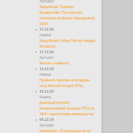
Артыкул
Арцыбіскуп Тадэвуш
Кандрусевіч. Пастырскае
пасланне на Божае Нараджэнне
2019
17.12.19
Навіна
Арцыбіскуп Габар Пінтэр пакідае
Беларусь
17.12.19
Артыкул
Многія з нямногіх
14.12.19
Навіна
Прайшло чарговы штогадовы
сход Мінскай епархіі БПЦ
10.12.19
Навіна
Дзмітрый Кісялёў
раскрытыкаваў пазіцыю РПЦ па
ЭКА і сурагатнаму мацярынству
09.12.19
Артыкул
Каліноўскі: «Я злачынец не па