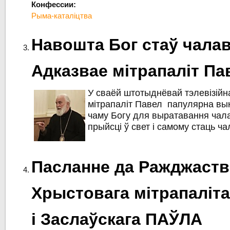
Конфессии:
Рыма-каталіцтва
Навошта Бог стаў чала
Адказвае мітрапаліт Па
У сваёй штотыднёвай тэлевізій
мітрапаліт Павел папулярна вык
чаму Богу для выратавання чал
прыйсці ў свет і самому стаць ч
Пасланне да Ражджаств
Хрыстовага мітрапаліта
і Заслаўскага ПАЎЛА