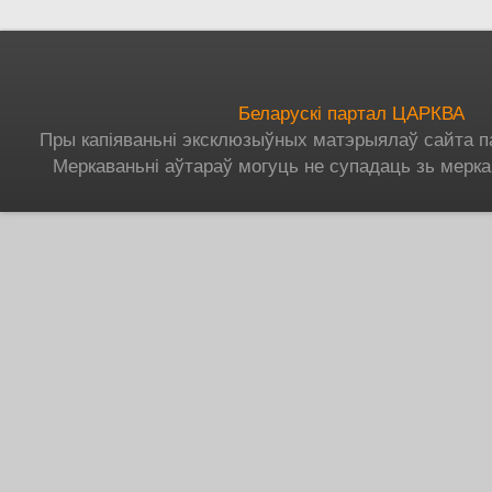
Беларускі партал ЦАРКВА
Пры капіяваньні эксклюзыўных матэрыялаў сайта п
Меркаваньні аўтараў могуць не супадаць зь мерка