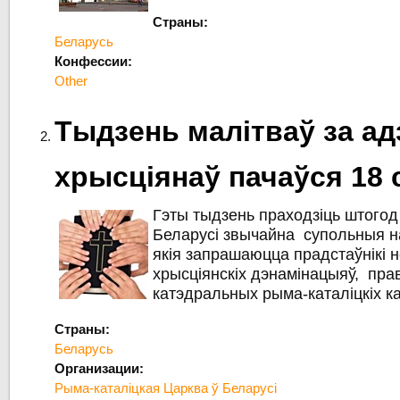
Страны:
Беларусь
Конфессии:
Other
Тыдзень малітваў за ад
хрысціянаў пачаўся 18 
Гэты тыдзень праходзіць штогод 
Беларусі звычайна супольныя н
якія запрашаюцца прадстаўнікі 
хрысціянскіх дэнамінацыяў, пра
катэдральных рыма-каталіцкіх к
Страны:
Беларусь
Организации:
Рыма-каталіцкая Царква ў Беларусі