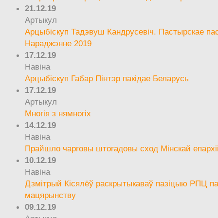
21.12.19
Артыкул
Арцыбіскуп Тадэвуш Кандрусевіч. Пастырскае па
Нараджэнне 2019
17.12.19
Навіна
Арцыбіскуп Габар Пінтэр пакідае Беларусь
17.12.19
Артыкул
Многія з нямногіх
14.12.19
Навіна
Прайшло чарговы штогадовы сход Мінскай епархі
10.12.19
Навіна
Дзмітрый Кісялёў раскрытыкаваў пазіцыю РПЦ па
мацярынству
09.12.19