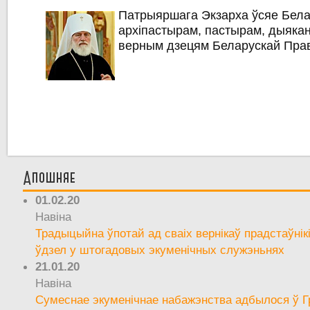
Патрыяршага Экзарха ўсяе Бела
архіпастырам, пастырам, дыякан
верным дзецям Беларускай Пра
Апошняе
01.02.20
Навіна
Традыцыйна ўпотай ад сваіх вернікаў прадстаўнік
ўдзел у штогадовых экуменічных служэньнях
21.01.20
Навіна
Сумеснае экуменічнае набажэнства адбылося ў Г