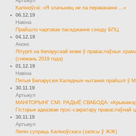
Артыкул
Каліноўскі: «Я злачынец не па перакананні ...»
06.12.19
Навіна
Прайшло чарговае паседжанне сіноду БПЦ
04.12.19
Анонс
Літургіі на беларускай мове ў праваслаўных храм
(снежань 2019 года)
01.12.19
Навіна
Пятыя Беларускія Калядныя чытання прайшлі ў М
30.11.19
Артыкул
МАНІТОРЫНГ СМІ: РАДЫЁ СВАБОДА: «Крыважэрн
Гісторык адказвае прэс-сакратару праваслаўнай ц
30.11.19
Артыкул
Лепін супраць Каліноўскага (запісы ў ЖЖ)