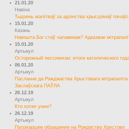
21.01.20
Навіна
Тыдзень малітваў за адзінства хрысціянаў пачаўс
15.01.20
Казань
Навошта Бог стаў чалавекам? Адказвае мітрапалі
15.01.20
Артыкул
Осторожный пессимизм: итоги католического год
06.01.20
Артыкул
Пасланне да Ражджаства Хрыстовага мітрапаліта 
Заслаўскага ПАЎЛА
26.12.19
Артыкул
Кто хотел унии?
26.12.19
Артыкул
Патриаршее обращение на Рождество Христово