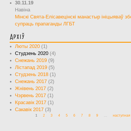
30.11.19
Навіна
Мінскі Свята-Елісавецінскі манастыр ініцыяваў зб
супраць прапаганды ЛГБТ
Архіў
Люты 2020
(1)
Студзень 2020
(4)
Снежань 2019
(9)
Лістапад 2019
(5)
Студзень 2018
(1)
Снежань 2017
(2)
Жнівень 2017
(2)
Чэрвень 2017
(1)
Красавік 2017
(1)
Сакавік 2017
(3)
1
2
3
4
5
6
7
8
9
…
наступная 
Старонкі