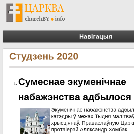
Навігацыя
Студзень 2020
Сумеснае экуменічнае
набажэнства адбылося 
Экуменічнае набажэнства адбыл
катэдры ў межах Тыдня малітваў
хрысціянаў. Праваслаўную Царк
протаіерэй Аляксандр Хомбак.