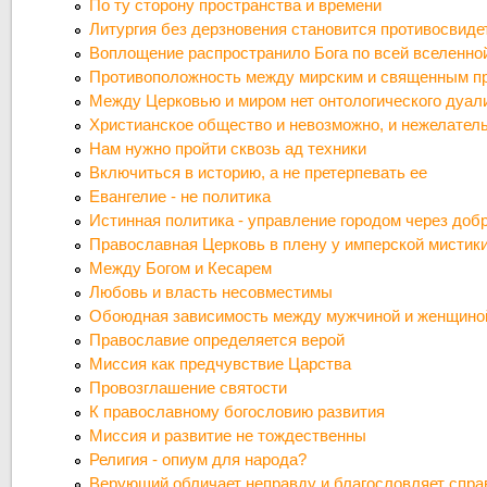
По ту сторону пространства и времени
Литургия без дерзновения становится противосвид
Воплощение распространило Бога по всей вселенно
Противоположность между мирским и священным п
Между Церковью и миром нет онтологического дуал
Христианское общество и невозможно, и нежелател
Нам нужно пройти сквозь ад техники
Включиться в историю, а не претерпевать ее
Евангелие - не политика
Истинная политика - управление городом через доб
Православная Церковь в плену у имперской мистик
Между Богом и Кесарем
Любовь и власть несовместимы
Обоюдная зависимость между мужчиной и женщино
Православие определяется верой
Миссия как предчувствие Царства
Провозглашение святости
К православному богословию развития
Миссия и развитие не тождественны
Религия - опиум для народа?
Верующий обличает неправду и благословляет спр