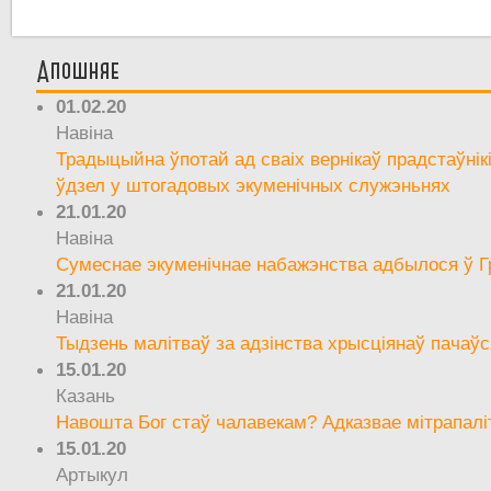
Апошняе
01.02.20
Навіна
Традыцыйна ўпотай ад сваіх вернікаў прадстаўнік
ўдзел у штогадовых экуменічных служэньнях
21.01.20
Навіна
Сумеснае экуменічнае набажэнства адбылося ў Г
21.01.20
Навіна
Тыдзень малітваў за адзінства хрысціянаў пачаўс
15.01.20
Казань
Навошта Бог стаў чалавекам? Адказвае мітрапалі
15.01.20
Артыкул