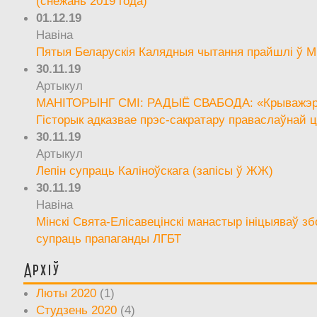
(снежань 2019 года)
01.12.19
Навіна
Пятыя Беларускія Калядныя чытання прайшлі ў М
30.11.19
Артыкул
МАНІТОРЫНГ СМІ: РАДЫЁ СВАБОДА: «Крыважэрн
Гісторык адказвае прэс-сакратару праваслаўнай ц
30.11.19
Артыкул
Лепін супраць Каліноўскага (запісы ў ЖЖ)
30.11.19
Навіна
Мінскі Свята-Елісавецінскі манастыр ініцыяваў зб
супраць прапаганды ЛГБТ
Архіў
Люты 2020
(1)
Студзень 2020
(4)