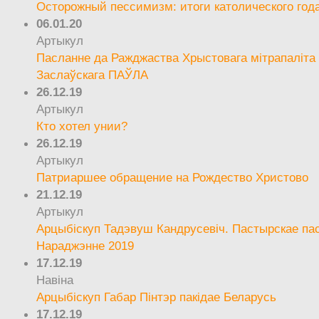
Осторожный пессимизм: итоги католического год
06.01.20
Артыкул
Пасланне да Ражджаства Хрыстовага мітрапаліта 
Заслаўскага ПАЎЛА
26.12.19
Артыкул
Кто хотел унии?
26.12.19
Артыкул
Патриаршее обращение на Рождество Христово
21.12.19
Артыкул
Арцыбіскуп Тадэвуш Кандрусевіч. Пастырскае па
Нараджэнне 2019
17.12.19
Навіна
Арцыбіскуп Габар Пінтэр пакідае Беларусь
17.12.19