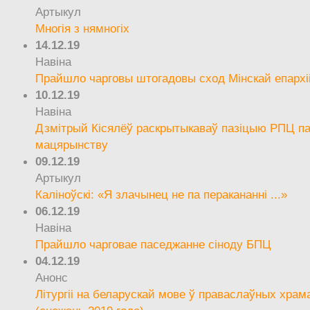
Артыкул
Многія з нямногіх
14.12.19
Навіна
Прайшло чарговы штогадовы сход Мінскай епархі
10.12.19
Навіна
Дзмітрый Кісялёў раскрытыкаваў пазіцыю РПЦ па
мацярынству
09.12.19
Артыкул
Каліноўскі: «Я злачынец не па перакананні ...»
06.12.19
Навіна
Прайшло чарговае паседжанне сіноду БПЦ
04.12.19
Анонс
Літургіі на беларускай мове ў праваслаўных храм