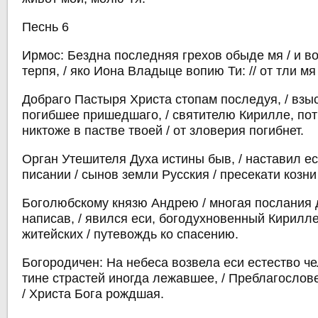
Песнь 6
Ирмос: Бездна последняя грехов обыде мя / и в
терпя, / яко Иона Владыце вопию Ти: // от тли мя
Добраго Пастыря Христа стопам последуя, / взы
погибшее пришедшаго, / святителю Кирилле, пот
никтоже в пастве твоей / от зловерия погибнет.
Орган Утешителя Духа истины быв, / наставил ес
писании / сынов земли Русския / пресекати козн
Боголюбскому князю Андрею / многая послания
написав, / явился еси, богодухновенный Кирилле
житейских / путевождь ко спасению.
Богородичен: На небеса возвела еси естество че
тине страстей иногда лежавшее, / Преблагослов
/ Христа Бога рождшая.