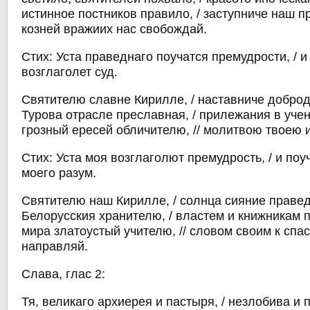
истинное постников правило, / заступниче наш пр
козней вражиих нас свобождай.
Стих: Уста праведнаго поучатся премудрости, / и
возглаголет суд.
Святителю славне Кирилле, / наставниче доброде
Турова отрасле преславная, / прилежания в учен
грозный ересей обличителю, // молитвою твоею и
Стих: Уста моя возглаголют премудрость, / и по
моего разум.
Святителю наш Кирилле, / солнца сияние правед
Белорусския хранителю, / властем и книжникам п
мира златоустый учителю, // словом своим к спа
направляй.
Слава, глас 2:
Тя, великаго архиерея и пастыря, / незлобива и 