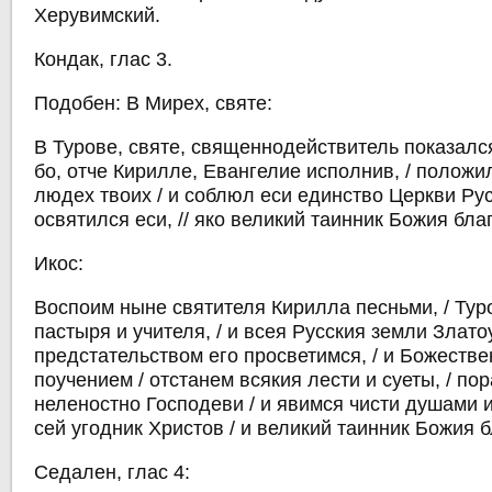
Херувимский.
Кондак, глас 3.
Подобен: В Мирех, святе:
В Турове, святе, священнодействитель показался
бо, отче Кирилле, Евангелие исполнив, / положи
людех твоих / и соблюл еси единство Церкви Рус
освятился еси, // яко великий таинник Божия бла
Икос:
Воспоим ныне святителя Кирилла песньми, / Ту
пастыря и учителя, / и всея Русския земли Златоу
предстательством его просветимся, / и Божестве
поучением / отстанем всякия лести и суеты, / по
неленостно Господеви / и явимся чисти душами и
сей угодник Христов / и великий таинник Божия 
Седален, глас 4: