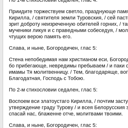
По 1-м стихословии седален, глас 4:
Приидите торжествуем светло, празднующе пам
Кирилла, / святителя земли Туровския, / сей па
зрит доброту неизреченную обителей горних, / т
мученики ликуя и с праведными собеседуя, / мол
чтущих верою память его.
Слава, и ныне, Богородичен, глас 5:
Стена непобедимая нам христианом еси, Богород
бо прибегающе, невредимы пребываем / и паки
имамы Тя молитвенницу. / Тем, благодаряще, воп
Благодатная, Господь с Тобою.
По 2-м стихословии седален, глас 5:
Воспоем вси златоустаго Кирилла, / почтим засту
утверждение граду Турову / и всея Белорусския 
спасай нас, блаженне отче, молитвами твоими.
Слава, и ныне, Богородичен, глас 5: