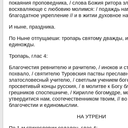
покаяния проповедника, / слова Божия ритора зла
восхваляюще с любовию молимся: / подаждь н
благодатное укрепление // и в житии духовное н
И ныне, праздника.
По Ныне отпущаеши: тропарь святому дважды, и
единожды.
Тропарь, глас 4:
Благочестия ревнителю и рачителю, / иноков и с
похвало, / святителю Туровския паствы преславн
златословесный учителю, / светлым учением бог
просветивый концы русския, / в молитве к Богу 
грешников споспешниче, / Кирилле богомудре, мо
утвердитися нам, соотечественником твоим, // в
благочестии и единомыслии.
НА УТРЕНИ