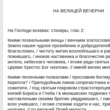
НА ВЕЛИЦЕЙ ВЕЧЕРНИ
На Господи воззвах: стихиры, глас 2:
Киими похвальными венцы / венчаем златослове
Земли нашея чудное прозябение и добродетелей
благословен, / чистоту жития возлюбльшаго и р
пожившаго, / иноков наставника и благочестия ре
ангела, небеснаго человека, / егоже ради святых
Церкви Христос Бог низложи, // имеяй велию мил
Киими песенными похвалами / прославим богому
Кирилла? / Преподобным ликом сопричастника и
сожителя, / под святым покровом страстотерпце
князей Бориса и Глеба / в монашеских подвизех 
наставленьми своими братию умудрившаго, / см
всех учившаго, / егоже стезями ходити и нас, Хр
направи, // по велицей Твоей милости.