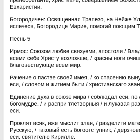
пренебрегайте, христиане, совершением Божес
Евхаристии.
Богородичен: Освященная Трапезо, на Нейже Х
испечеся, Богородице Марие, помогай поющим Т
Песнь 5
Ирмос: Союзом любве связуеми, апостоли / Вл
всеми себе Христу возложше, / красны ноги очищ
благовествующе всем мир.
Рачение о пастве своей имея, / ко спасению вын
еси, / словом и житием быти / христианскаго зва
Единение духа в союзе мира / соблюдал еси, по 
богомудре, / и распри тлетворныя / и лукавая р
еси.
Проклят всяк, иже мыслит злая, / разделити мат
Русскую, / таковый есть богоотступник, / дерзно
еси, святителю Кирилле.