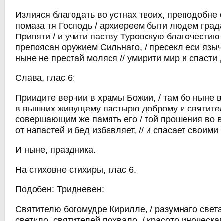
Излияся благодать во устнах твоих, преподобне о
помаза тя Господь / архиереем быти людем град
Припяти / и учити паству Туровскую благочестию 
препоясан оружием Сильнаго, / пресекл еси языче
ныне не престай моляся // умирити мир и спасти
Слава, глас 6:
Приидите вернии в храмы Божии, / там бо ныне в
в вышних живущему пастырю доброму и святител
совершающим же память его / той прошения во в
от напастей и бед избавляет, // и спасает своим
И ныне, праздника.
На стиховне стихиры, глас 6.
Подобен: Тридневен:
Святителю богомудре Кирилле, / разумнаго света
светило, святителей похвало, / красото иноческа