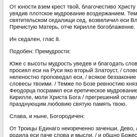
От юности взем крест твой, благочестиво Христу
увядив плотское мудрование воздержанием. Тем
святительском седалищи сед, возвеличил еси Вл
Пречистую Матерь, отче Кирилле богоблаженне.
Ин седален, глас 8.
Подобен: Премудрости:
Юже с высоты мудрость уведев и благодать слове
просиял еси на Руси яко вторый Златоуст, / сло
неленостно проповедал еси, / всякое беззаконие
словесы твоими. / Темже по Бозе ревностию князя
Феодорца посрамил еси еретическое мудрование
Кирилле, моли Христа Бога / прегрешений остав
празднующим любовию святую память твою.
Слава, и ныне, Богородичен:
От Троицы Единаго неизреченно заченши, Дево, /
родила еси паче слова и мысли, / и общно Боже