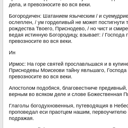
дела, и превозносите во вся веки.
Богородичен: Шатанием языческим / и суемудри
ослеплен, / ум горделивый не может постигнути 
рождества Твоего, Приснодево, / но чист и смире
ведая истинную Богородицу, взывает: / Господа 
превозносите во вся веки.
Ин
Ирмос: На горе святей прославльшася и в купин
Приснодевы Моисеови тайну явльшаго, Господа 
превозносите во вся веки.
Апостолом подобяся, благовестниче предивный,
верным во всяком деле и слове Божественная П
Глаголы богодухновенныя, путеводящия в Небе
проповедал еси праотцем нашим, первоучителю
подражая.