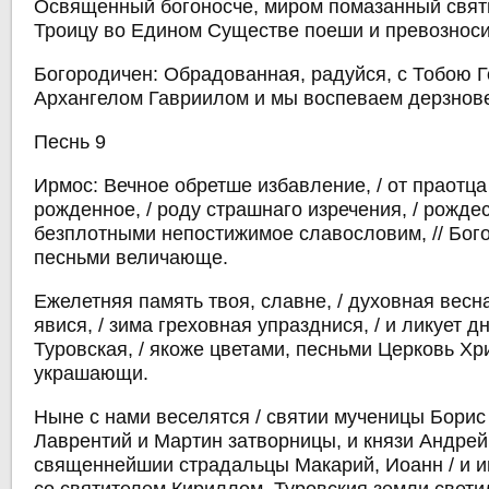
Освященный богоносче, миром помазанный свят
Троицу во Едином Существе поеши и превозноси
Богородичен: Обрадованная, радуйся, с Тобою Г
Архангелом Гавриилом и мы воспеваем дерзнов
Песнь 9
Ирмос: Вечное обретше избавление, / от праотц
рожденное, / роду страшнаго изречения, / рожде
безплотными непостижимое славословим, // Бог
песньми величающе.
Ежелетняя память твоя, славне, / духовная вес
явися, / зима греховная упразднися, / и ликует д
Туровская, / якоже цветами, песньми Церковь Хр
украшающи.
Ныне с нами веселятся / святии мученицы Борис и
Лаврентий и Мартин затворницы, и князи Андрей 
священнейшии страдальцы Макарий, Иоанн / и и