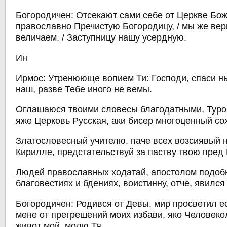
Богородичен: Отсекают сами себе от Церкве Бож
православно Пречистую Богородицу, / мы же ве
величаем, / Заступницу нашу усердную.
Ин
Ирмос: Утренююще вопием Ти: Господи, спаси ны
наш, разве Тебе иного не вемы.
Оглашаюся твоими словесы благодатными, Туро
яже Церковь Русская, аки бисер многоценный со
Златословесный учителю, паче всех возсиявый н
Кирилле, предстательствуй за паству твою пред
Людей православных ходатай, апостолом подоб
благовестиях и бдениях, воистинну, отче, явился
Богородичен: Родився от Девы, мир просветил ес
мене от прегрешений моих избави, яко Человеко
живот мой, молю Тя.