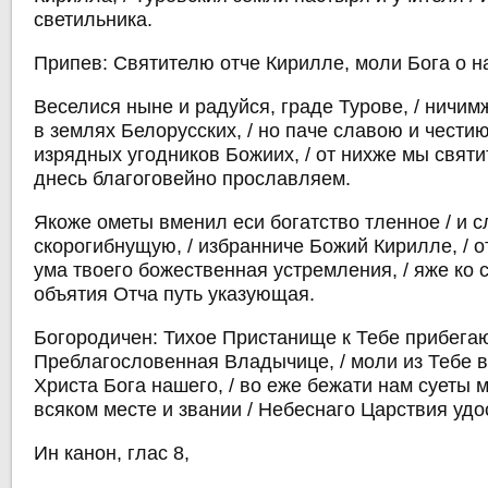
светильника.
Припев: Святителю отче Кирилле, моли Бога о н
Веселися ныне и радуйся, граде Турове, / ничи
в землях Белорусских, / но паче славою и чести
изрядных угодников Божиих, / от нихже мы святи
днесь благоговейно прославляем.
Якоже ометы вменил еси богатство тленное / и с
скорогибнущую, / избранниче Божий Кирилле, / 
ума твоего божественная устремления, / яже ко с
объятия Отча путь указующая.
Богородичен: Тихое Пристанище к Тебе прибегаю
Преблагословенная Владычице, / моли из Тебе 
Христа Бога нашего, / во еже бежати нам суеты ми
всяком месте и звании / Небеснаго Царствия удо
Ин канон, глас 8,