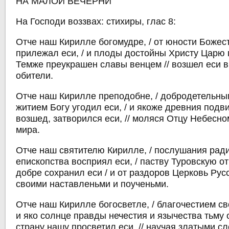
НА МАЛОЙ ВЕЧЕРНИ
На Господи воззвах: стихиры, глас 8:
Отче наш Кирилле богомудре, / от юности Боже
прилежал еси, / и плоды достойны Христу Царю п
Темже преукрашен славы венцем // возшел еси 
обители.
Отче наш Кирилле преподобне, / добродетельн
житием Богу угодил еси, / и якоже древния подв
возшед, затворился еси, // моляся Отцу Небесно
мира.
Отче наш святителю Кирилле, / послушания рад
епископства восприял еси, / паству Туровскую от
добре сохранил еси / и от раздоров Церковь Русс
своими наставленьми и поученьми.
Отче наш Кирилле богосветле, / благочестием св
и яко солнце правды нечестия и язычества тьму о
страну нашу просветил еси, // научая златыми с