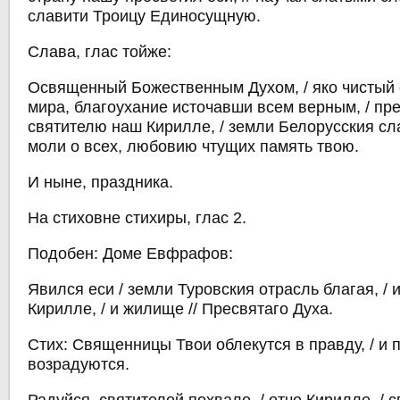
славити Троицу Единосущную.
Слава, глас тойже:
Освященный Божественным Духом, / яко чистый 
мира, благоухание источавши всем верным, / пр
святителю наш Кирилле, / земли Белорусския сла
моли о всех, любовию чтущих память твою.
И ныне, праздника.
На стиховне стихиры, глас 2.
Подобен: Доме Евфрафов:
Явился еси / земли Туровския отрасль благая, / 
Кирилле, / и жилище // Пресвятаго Духа.
Стих: Священницы Твои облекутся в правду, / и
возрадуются.