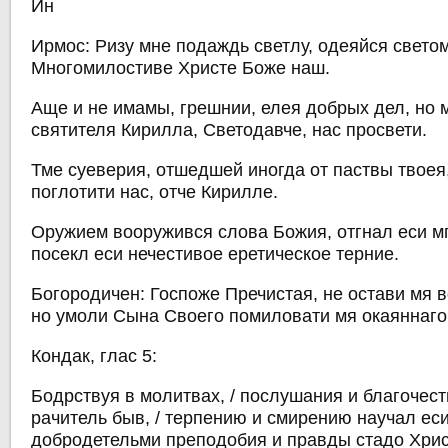
Ин
Ирмос: Ризу мне подаждь светлу, одеяйся светом
Многомилостиве Христе Боже наш.
Аще и не имамы, грешнии, елея добрых дел, но
святителя Кирилла, Светодавче, нас просвети.
Тме суеверия, отшедшей иногда от паствы твоея
поглотити нас, отче Кирилле.
Оружием вооружився слова Божия, отгнал еси м
посекл еси нечестивое еретическое терние.
Богородичен: Госпоже Пречистая, не остави мя 
но умоли Сына Своего помиловати мя окаяннаго
Кондак, глас 5:
Бодрствуя в молитвах, / послушания и благочес
рачитель быв, / терпению и смирению научал еси
добродетельми преподобия и правды стадо Христ