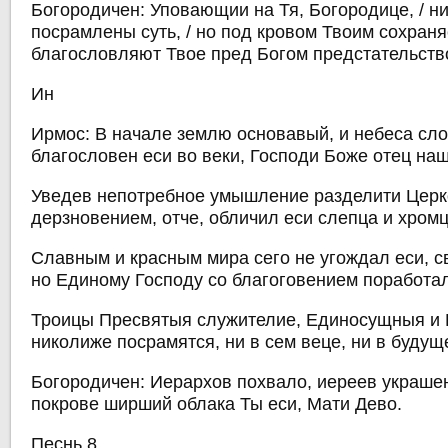
Богородичен: Уповающии на Тя, Богородице, / н
посрамлены суть, / но под кровом Твоим сохраня
благословляют Твое пред Богом предстательств
Ин
Ирмос: В начале землю основавый, и небеса сл
благословен еси во веки, Господи Боже отец наш
Уведев непотребное умышление разделити Церко
дерзновением, отче, обличил еси слепца и хромц
Славным и красным мира сего не угождал еси, с
но Единому Господу со благоговением поработал
Троицы Пресвятыя служителие, Единосущныя и
николиже посрамятся, ни в сем веце, ни в будущ
Богородичен: Иерархов похвало, иереев украше
покрове ширший облака Ты еси, Мати Дево.
Песнь 8