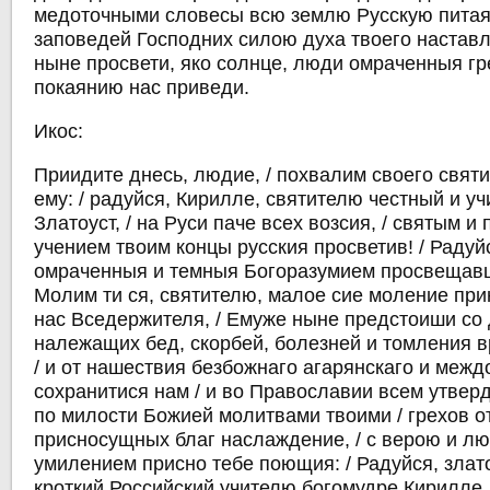
медоточными словесы всю землю Русскую питая,
заповедей Господних силою духа твоего наставля
ныне просвети, яко солнце, люди омраченныя гре
покаянию нас приведи.
Икос:
Приидите днесь, людие, / похвалим своего свят
ему: / радуйся, Кирилле, святителю честный и у
Златоуст, / на Руси паче всех возсия, / святым и
учением твоим концы русския просветив! / Радуйс
омраченныя и темныя Богоразумием просвещавш
Молим ти ся, святителю, малое сие моление при
нас Вседержителя, / Емуже ныне предстоиши со 
належащих бед, скорбей, болезней и томления в
/ и от нашествия безбожнаго агарянскаго и меж
сохранитися нам / и во Православии всем утверд
по милости Божией молитвами твоими / грехов 
присносущных благ наслаждение, / с верою и л
умилением присно тебе поющия: / Радуйся, зла
кроткий Российский учителю богомудре Кирилле, 