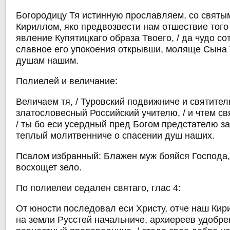
Богородицу Тя истинную прославляем, со святы
Кириллом, яко предвозвести нам отшествие того 
явление Купятицкаго образа Твоего, / да чудо со
славное его упокоения открывши, моляще Сына 
душам нашим.
Полиелей и величание:
Величаем тя, / Туровский подвижниче и святител
златословесный Российский учителю, / и чтем св
/ ты бо еси усердный пред Богом предстателю за
теплый молитвенниче о спасении душ наших.
Псалом избранный: Блажен муж бояйся Господа,
восхощет зело.
По полиелеи седален святаго, глас 4:
От юности последовал еси Христу, отче наш Кири
на земли Русстей начальниче, архиереев удобрен