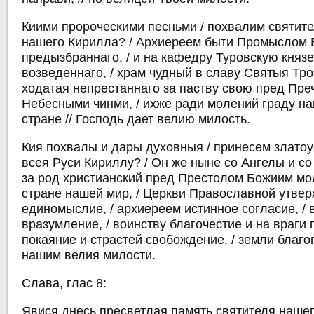
Киими пророческими песньми / похвалим святит
нашего Кирилла? / Архиереем быти Промыслом
предызбраннаго, / и на кафедру Туровскую княз
возведеннаго, / храм чудный в славу Святыя Тро
ходатая непрестаннаго за паству свою пред Пре
Небесными чинми, / ихже ради молений граду н
стране // Господь дает велию милость.
Кия похвалы и дары духовныя / принесем злато
всея Руси Кириллу? / Он же ныне со Ангелы и со
за род христианский пред Престолом Божиим мол
стране нашей мир, / Церкви Православной утве
единомыслие, / архиереем истинное согласие, / 
вразумление, / воинству благочестие и на враги 
покаяние и страстей свобождение, / земли благо
нашим велия милости.
Слава, глас 8:
Явися днесь пресветлая память святителя нашег