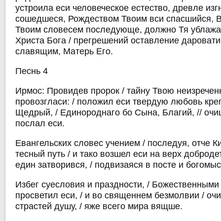
устроила еси человеческое естество, древле изг
сошедшеся, Рождеством Твоим вси спасшийся, В
Твоим словесем последующе, должно Тя ублажа
Христа Бога / прегрешений оставление даровати
славящим, Матерь Его.
Песнь 4
Ирмос: Провидев пророк / тайну Твою неизречен
провозгласи: / положил еси твердую любовь кре
Щедрый, / Единороднаго бо Сына, Благий, // оч
послал еси.
Евангельских словес учением / последуя, отче К
тесный путь / и тако возшел еси на верх добродет
един затворився, / подвизаяся в посте и богомы
Избег суесловия и праздности, / Божественными
просветил еси, / и во священнем безмолвии / очи
страстей душу, / яже всего мира вящше.