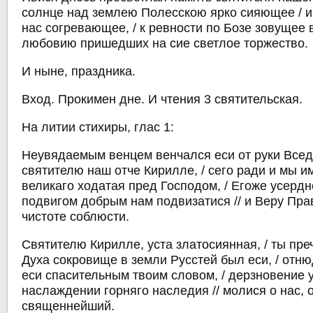
солнце над землею Полесскою ярко сияющее / и
нас согревающее, / к ревности по Бозе зовущее в
любовию пришедших на сие светлое торжество.
И ныне, праздника.
Вход. Прокимен дне. И чтения 3 святительская.
На литии стихиры, глас 1:
Неувядаемым венцем венчался еси от руки Всед
святителю наш отче Кирилле, / сего ради и мы и
великаго ходатая пред Господом, / Егоже усердн
подвигом добрым нам подвизатися // и Веру Пр
чистоте соблюсти.
Святителю Кирилле, уста златосиянная, / ты пре
Духа сокровище в земли Русстей был еси, / отн
еси спасительным твоим словом, / дерзновение уб
наслаждении горняго наследия // молися о нас, 
священнейший.