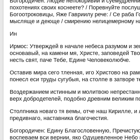
Богородичен: Людие непокоривии и суемудреннии
похотениях своих коснеете? / Поревнуйте посл
Богоотроковицы, Яже Гавриилу рече: / Се раба Го
мысляще и деюще / смирению нелицемерному н
Ин
Ирмос: Утверждей в начале небеса разумом и з
основавый, на камени мя, Христе, заповедей Тво
несть свят, паче Тебе, Едине Человеколюбче.
Оставив мира сего тленная, иго Христово на ра
понесл еси труды сугубыя, на столпе в затворе т
Воздержанием истинным и молитвою непрестанн
верх добродетелей, подобно древним великим п
Столпника новаго тя вемы, отче наш Кирилле, и
предивнаго, наставника благочестия.
Богородичен: Едину Благословенную, Пречисту
воспеваем вси вернии, яко Одушевленное Небо 