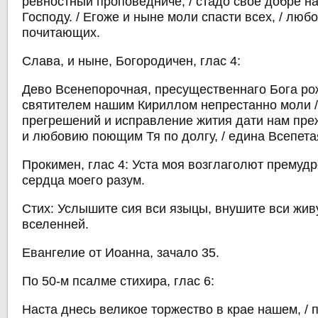
ревностный проповедниче, / стадо свое добре н
Господу. / Егоже и ныне моли спасти всех, / люб
почитающих.
Слава, и ныне, Богородичен, глас 4:
Дево Всенепорочная, пресущественнаго Бога рож
святителем нашим Кириллом непрестанно моли /
прегрешений и исправление жития дати нам преж
и любовию поющим Тя по долгу, / едина Всепета
Прокимен, глас 4: Уста моя возглаголют премудро
сердца моего разум.
Стих: Услышите сия вси языцы, внушите вси жи
вселенней.
Евангелие от Иоанна, зачало 35.
По 50-м псалме стихира, глас 6:
Наста днесь великое торжество в крае нашем, /