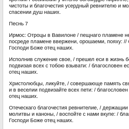
чистоты и благочестия усердный ревнителю и м
спасении душ наших.
Песнь 7
Ирмос: Отроцы в Вавилоне / пещнаго пламене не
посреде пламене ввержени, орошаеми, пояху: // 
Господи Боже отец наших.
Исполнив служение свое, / прешел еси в жизнь б
подвизая всех с тобою взывати: / благословен е
отец наших.
Христолюбцы, ликуйте, / совершающе память свя
и в веселии подвизайте всех пети: / благословен
отец наших.
Отеческаго благочестия ревнителие, / держащии
молитвы и каноны, / воспойте с нами вкупе: / бл
Господи Боже отец наших.