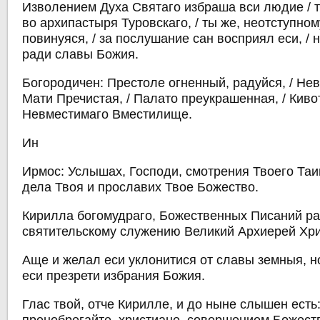
Изволением Духа Святаго избраша вси людие / т
во архипастыря Туровскаго, / ты же, неотступно
повинуяся, / за послушание сан восприял еси, / 
ради славы Божия.
Богородичен: Престоле огненный, радуйся, / Не
Мати Пречистая, / Палато преукрашенная, / Кивот
Невместимаго Вместилище.
Ин
Ирмос: Услышах, Господи, смотрения Твоего Таи
дела Твоя и прославих Твое Божество.
Кирилла богомудраго, Божественных Писаний ра
святительскому служению Великий Архиерей Хри
Аще и желал еси уклонитися от славы земныя, н
еси презрети избрания Божия.
Глас твой, отче Кирилле, и до ныне слышен есть: