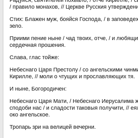
Радуйся, святителей похвало, / отче Кирилле, / 
/ правило монахов, // Церкве Русския утвержден
Стих: Блажен муж, бояйся Господа, / в заповеде
зело.
Приими пение ныне / чад твоих, отче, / и любящим
сердечная прошения.
Слава, глас тойже:
Небеснаго Царя Престолу / со ангельскими чинми
Кирилле, // моли о чтущих и прославляющих тя.
И ныне, Богородичен:
Небеснаго Царя Мати, / Небеснаго Иерусалима 
сподоби нас / и сладости таковыя получити, // е
око ангельское.
Тропарь зри на велицей вечерни.