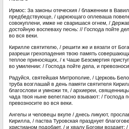
Ирмос: За законы отеческия / блаженнии в Вав
предбедствующе, / царюющаго оплеваша повелен
совокуплени, имже не сваришася огнем, / Держ
достойную воспеваху песнь: // Господа пойте де
во вся веки.
Кирилле святителю, / решити же и вязати от Бога
разреши грехопадения твою память совершающих
теплое приносящих, / к Чаше Безсмертия прист
во умилении: / Господа пойте дела, и превозноси
Радуйся, святейшая Митрополие, / Церковь Белор
труба возглашай в день памяти святителя Кирилл
благослови и умножи тя, / архиереи, священницы
чада твоя ныне велегласно взывают: / Господа п
превозносите во вся веки.
Ангелы и человецы вкупе / днесь ликуют, просл
Кирилла, / паства Туровская празднует благогове
христианом подобает, / и хвалу Богови воздает: 