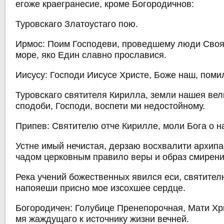
егоже краегранесие, кроме Богородичнов:
Туровскаго Златоустаго пою.
Ирмос: Поим Господеви, проведшему люди Своя
море, яко Един славно прославися.
Иисусу: Господи Иисусе Христе, Боже наш, поми
Туровскаго святителя Кирилла, земли нашея вел
сподоби, Господи, воспети ми недостойному.
Припев: Святителю отче Кирилле, моли Бога о н
Устне имый нечистая, дерзаю восхвалити архип
чадом церковным правило веры и образ смирени
Река учений божественных явился еси, святител
напояеши присно мое изсохшее сердце.
Богородичен: Голубице Пренепорочная, Мати Хр
мя жаждущаго к источнику жизни вечней.