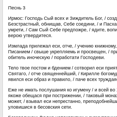
Песнь 3
Ирмос: Господь Сый всех и Зиждитель Бог, / соз
Безстрастный, обнищав, Себе соедини, / и Пасха
умрети, / Сам Сый Себе предпожре, / ядите, вопи
верою утвердитеся.
Измлада прилежал еси, отче, / учению книжному
Писанием / свыше укрепляемь и просвещен, / пр
обитель иноческую / поработати Господеви.
Тело твое постом и бдением / сотворил еси при
Святаго, / отче священнейший, / Кирилле богомуд
явился еси образ и правило, / паче всех труждая
Еже не имать послушания ко игумену / и всей во 
якоже обещася при пострижении, / таковый мона
может, / взывал еси непрестанно, преподобнейши
уловишися в бесовския сети.