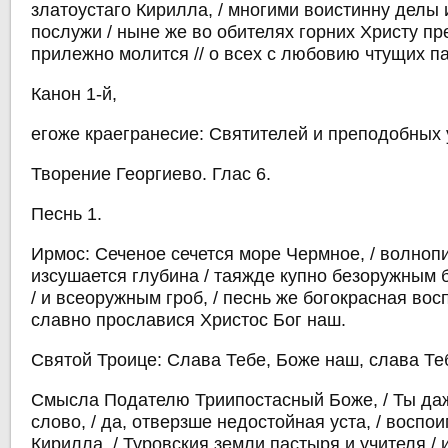
златоустаго Кирилла, / многими воистинну делы 
послужи / ныне же во обителях горних Христу пре
прилежно молится // о всех с любовию чтущих па
Канон 1-й,
егоже краегранесие: Святителей и преподобных
Творение Георгиево. Глас 6.
Песнь 1.
Ирмос: Сеченое сечется море Чермное, / волноп
изсушается глубина / таяжде купно безоружным
/ и всеоружным гроб, / песнь же богокрасная вос
славно прославися Христос Бог наш.
Святой Троице: Слава Тебе, Боже наш, слава Те
Смысла Подателю Триипостасный Боже, / Ты даж
слово, / да, отверзше недостойная уста, / воспо
Кирилла, / Туровския земли пастыря и учителя / 