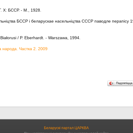
 Х: БССР. - М., 1928.
льнiцтва БССР i беларускае насельнiцтва СССР паводле перапiсу 192
iałorusi / P. Eberhardt. - Warszawa, 1994.
 народа. Частка 2. 2009
Падзяліцц
Беларускі партал ЦАРКВА