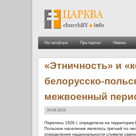
На галоўную
Пра партал
Навіны
«Этничность» и «
белорусско-польс
межвоенный пери
04.06.2010
Перепись 1926 г. определила на территории 
Польское население являлось третьей по чи
определения национальности служили самоид