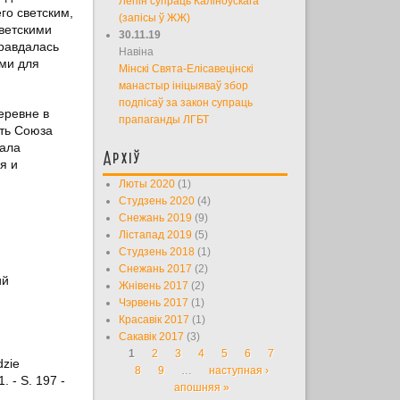
Лепін супраць Каліноўскага
го светским,
(запісы ў ЖЖ)
оветскими
30.11.19
правдалась
Навіна
ыми для
Мінскі Свята-Елісавецінскі
манастыр ініцыяваў збор
подпісаў за закон супраць
еревне в
прапаганды ЛГБТ
сть Союза
вала
Архіў
я и
Люты 2020
(1)
Студзень 2020
(4)
Снежань 2019
(9)
Лістапад 2019
(5)
Студзень 2018
(1)
Снежань 2017
(2)
ий
Жнівень 2017
(2)
Чэрвень 2017
(1)
Красавік 2017
(1)
Сакавік 2017
(3)
1
2
3
4
5
6
7
Старонкі
dzie
8
9
…
наступная ›
. - S. 197 -
апошняя »