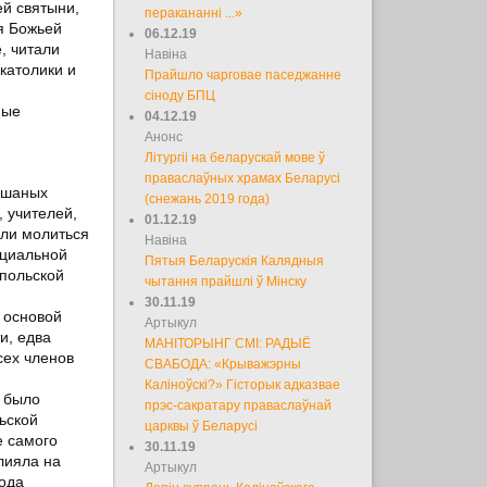
ей святыни,
перакананні ...»
я Божьей
06.12.19
, читали
Навіна
католики и
Прайшло чарговае паседжанне
сіноду БПЦ
ные
04.12.19
Анонс
Літургіі на беларускай мове ў
праваслаўных храмах Беларусі
ешаных
(снежань 2019 года)
, учителей,
01.12.19
али молиться
Навіна
ициальной
Пятыя Беларускія Калядныя
 польской
чытання прайшлі ў Мінску
30.11.19
 основой
Артыкул
и, едва
МАНІТОРЫНГ СМІ: РАДЫЁ
сех членов
СВАБОДА: «Крыважэрны
Каліноўскі?» Гісторык адказвае
о было
прэс-сакратару праваслаўнай
льской
царквы ў Беларусі
е самого
30.11.19
лияла на
Артыкул
хода