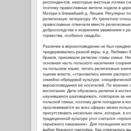
респондентов, некоторые местные поляки сч
поэтому православные жители ходили в церк
Матери в ближайшей д. Люшев. Регулярно по
религиозную литературу. Их трепетное отно
православные отмечали вместе религиозные 
добрососедства и искренним уважением к ре
торжества, особенно свадьбы.
Различие в вероисповедании не был предмет
придерживались разной веры, в д. Любавин
браков, принимали религию главы семьи. Нес
основная часть польского населения сохран
на польском языке, читать религиозные кни
оценке власти, «становились менее распрос
семейно-обрядовой культуре, специфической
вероисповедания её носителей. По мнению с
воспитания. Дети обучались религии в косте
научившиеся разговаривать, повторяли за н
польской семьи, поэтому дети попадали в ко
прослеживается во всех сферах жизни польс
присутствовать несколько икон, которые, в о
традиционной культуре угол считался «прокл
серьёзного наказания». Для посещения кост
выбор брачного партнёра. Как отмечалось в