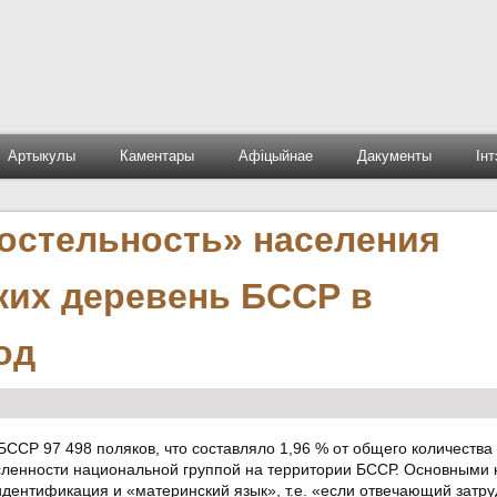
Артыкулы
Каментары
Афіцыйнае
Дакументы
Ін
костельность» населения
ких деревень БССР в
од
БССР 97 498 поляков, что составляло 1,96 % от общего количества
сленности национальной группой на территории БССР. Основными
ентификация и «материнский язык», т.е. «если отвечающий затру