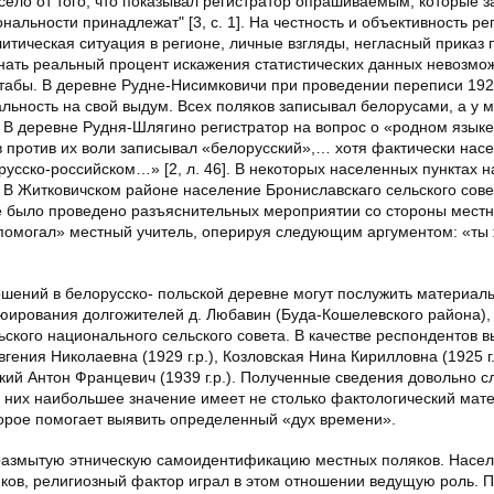
село от того, что показывал регистратор опрашиваемым, которые з
нальности принадлежат" [3, с. 1]. На честность и объективность ре
итическая ситуация в регионе, личные взгляды, негласный приказ 
знать реальный процент искажения статистических данных невозмож
абы. В деревне Рудне-Нисимковичи при проведении переписи 1926
льность на свой выдум. Всех поляков записывал белорусами, а у м
]. В деревне Рудня-Шлягино регистратор на вопрос о «родном язык
в против их воли записывал «белорусский»,… хотя фактически нас
усско-российском…» [2, л. 46]. В некоторых населенных пунктах 
 В Житковичском районе население Брониславскаго сельского сове
е было проведено разъяснительных мероприятии со стороны местн
помогал» местный учитель, оперируя следующим аргументом: «ты
ений в белорусско- польской деревне могут послужить материалы
ьюирования долгожителей д. Любавин (Буда-Кошелевского района), 
ского национального сельского совета. В качестве респондентов 
ния Николаевна (1929 г.р.), Козловская Нина Кирилловна (1925 г.
ский Антон Францевич (1939 г.р.). Полученные сведения довольно с
 в них наибольшее значение имеет не столько фактологический мат
орое помогает выявить определенный «дух времени».
 размытую этническую самоидентификацию местных поляков. Насе
яков, религиозный фактор играл в этом отношении ведущую роль. 