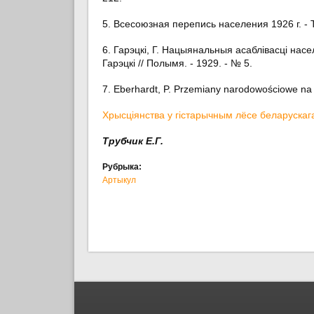
5. Всесоюзная перепись населения 1926 г. - Т.
6. Гарэцкi, Г. Нацыянальныя асаблiвасцi насе
Гарэцкi // Полымя. - 1929. - № 5.
7. Eberhardt, P. Przemiany narodowościowe na B
Хрысціянства у гістарычным лёсе беларускага
Трубчик Е.Г.
Рубрыка:
Артыкул