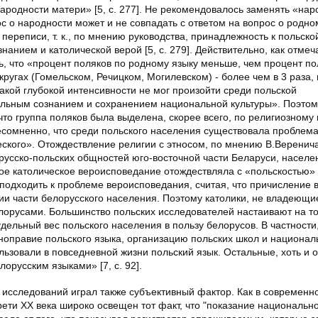
народности матери» [5, с. 277]. Не рекомендовалось заменять «нар
ос о народности может и не совпадать с ответом на вопрос о родном
ереписи, т. к., по мнению руководства, принадлежность к польско
анием и католической верой [5, с. 279]. Действительно, как отмеч
ь, что «процент поляков по родному языку меньше, чем процент по
 округах (Гомельском, Речицком, Могилевском) - более чем в 3 раза,
такой глубокой интенсивности не мог произойти среди польской
альным сознанием и сохранением национальной культуры». Поэтом
что группа поляков была выделена, скорее всего, по религиозному
 Несомненно, что среди польского населения существовала проблем
еского». Отождествление религии с этносом, по мнению В.Веренич
русско-польских общностей юго-восточной части Беларуси, населе
ое католическое вероисповедание отождествляла с «польскостью» [4
подходить к проблеме вероисповедания, считая, что причисление 
ции части белорусского населения. Поэтому католики, не владеющи
лорусами. Большинство польских исследователей настаивают на то
удельный вес польского населения в пользу белорусов. В частности
вноправие польского языка, организацию польских школ и национа
ользовали в повседневной жизни польский язык. Остальные, хоть и 
орусским языками» [7, с. 92].
 исследований играл также субъективный фактор. Как в современн
рети ХХ века широко освещен тот факт, что "показание национально