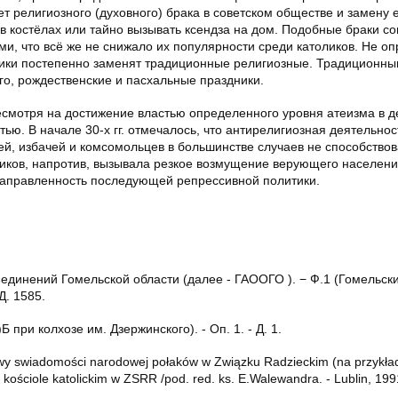
т религиозного (духовного) брака в советском обществе и замену е
в костёлах или тайно вызывать ксендза на дом. Подобные браки с
и, что всё же не снижало их популярности среди католиков. Не о
дники постепенно заменят традиционные религиозные. Традиционн
го, рождественские и пасхальные праздники.
есмотря на достижение властью определенного уровня атеизма в д
тью. В начале 30-х гг. отмечалось, что антирелигиозная деятельно
ей, избачей и комсомольцев в большинстве случаев не способство
иков, напротив, вызывала резкое возмущение верующего населени
направленность последующей репрессивной политики.
единений Гомельской области (далее - ГАООГО ). − Ф.1 (Гомельск
 Д. 1585.
 при колхозе им. Дзержинского). - Оп. 1. - Д. 1.
tawy swiadomości narodowej połaków w Związku Radzieckim (na przykła
w kościole katolickim w ZSRR /pod. red. ks. E.Walewandra. - Lublin, 1991