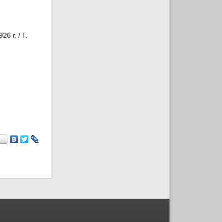
6 г. / Г.
а…