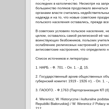
последних в католичество. Несмотря на запре
большинство поляков продолжало венчаться 
органами власти считались недействительным
надежда и на то, что новые советские праз
польского населения оставались, прежде все
В советских условиях польское население, н
целом, оставалось самой религиозной её час
воинствующих безбожников, польских учител
ослаблению религиозных настроений у катол
антисоветские настроения, что определило 
Список источников и литературы
1. НАРБ. - Ф. 701. - Оп. 1. - Д. 15.
2. Государственный архив общественных объ
губернский комитет. 1919 - 1926 гг). - Оп. 1. -
3. ГАООГО. - Ф.1763 (Парторганизация КП (б)Б
4. Werenicz, W. Historyczne i kulturalne pods
Republiki Białoruskiej) / W. Werenicz // Połacy 
212.