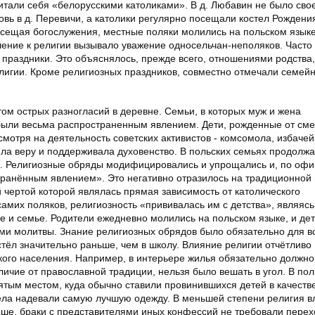
итали себя «белорусскими католиками». В д. Любавин не было сво
овь в д. Перевичи, а католики регулярно посещали костел Рождени
сещая богослужения, местные поляки молились на польском языке
шение к религии вызывало уважение односельчан-неполяков. Часто 
праздники. Это объяснялось, прежде всего, отношениями родства,
лигии. Кроме религиозных праздников, совместно отмечали семей
ом острых разногласий в деревне. Семьи, в которых муж и жена
 были весьма распространенным явлением. Дети, рожденные от см
мотря на деятельность советских активистов - комсомола, избачей
яла веру и поддерживала духовенство. В польских семьях продолж
ги. Религиозные обряды модифицировались и упрощались и, по оф
транённым явлением». Это негативно отразилось на традиционной
 чертой которой являлась прямая зависимость от католического
амих поляков, религиозность «прививалась им с детства», являясь
ле и семье. Родители ежедневно молились на польском языке, и дет
ими молитвы. Знание религиозных обрядов было обязательно для в
стёл значительно раньше, чем в школу. Влияние религии отчётливо
кого населения. Например, в интерьере жилья обязательно должн
тличие от православной традиции, нельзя было вешать в угол. В по
ятым местом, куда обычно ставили провинившихся детей в качеств
ела надевали самую лучшую одежду. В меньшей степени религия в
ыше, браки с представителями иных конфессий не требовали пере