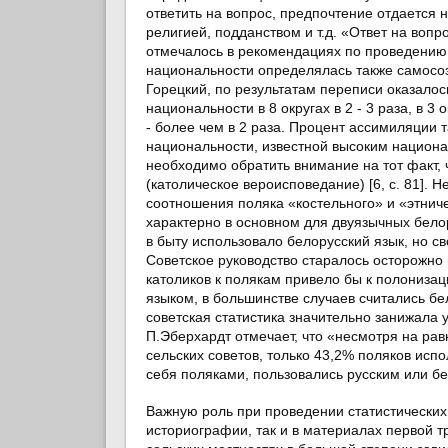
ответить на вопрос, предпочтение отдается 
религией, подданством и т.д. «Ответ на вопр
отмечалось в рекомендациях по проведению п
национальности определялась также самосозн
Горецкий, по результатам переписи оказалос
национальности в 8 округах в 2 - 3 раза, в 3
- более чем в 2 раза. Процент ассимиляции 
национальности, известной высоким национ
необходимо обратить внимание на тот факт, 
(католическое вероисповедание) [6, c. 81].
соотношения поляка «костельного» и «этнич
характерно в основном для двуязычных бело
в быту использовало белорусский язык, но св
Советское руководство старалось осторожно 
католиков к полякам привело бы к полониза
языком, в большинстве случаев считались бе
советская статистика значительно занижала 
П.Эберхардт отмечает, что «несмотря на ра
сельских советов, только 43,2% поляков исп
себя поляками, пользовались русским или бел
Важную роль при проведении статистических
историографии, так и в материалах первой т