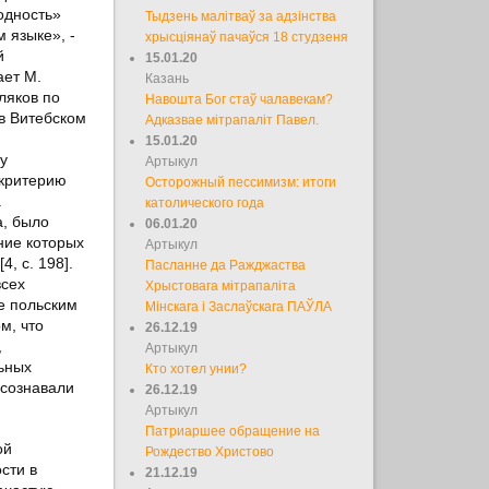
одность»
Тыдзень малітваў за адзінства
 языке», -
хрысціянаў пачаўся 18 студзеня
й
15.01.20
ает М.
Казань
ляков по
Навошта Бог стаў чалавекам?
 в Витебском
Адказвае мітрапаліт Павел.
15.01.20
у
Артыкул
 критерию
Осторожный пессимизм: итоги
а
католического года
а, было
06.01.20
ние которых
Артыкул
, с. 198].
Пасланне да Ражджаства
всех
Хрыстовага мітрапаліта
е польским
Мінскага і Заслаўскага ПАЎЛА
м, что
26.12.19
,
Артыкул
льных
Кто хотел унии?
осознавали
26.12.19
Артыкул
Патриаршее обращение на
ой
Рождество Христово
сти в
21.12.19