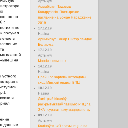
ачастую
Артыкул
гистратора
Арцыбіскуп Тадэвуш
по
Кандрусевіч. Пастырскае
но, но по
пасланне на Божае Нараджэнне
 г.
2019
ногих и не
17.12.19
е» получал
Навіна
еление в
Арцыбіскуп Габар Пінтэр пакідае
население
Беларусь
та
17.12.19
ых властей.
Артыкул
 жывеш на
Многія з нямногіх
14.12.19
Навіна
 устного
Прайшло чарговы штогадовы
которая в
сход Мінскай епархіі БПЦ
выступили
10.12.19
р.),
Навіна
ложно и
Дзмітрый Кісялёў
ериал,
раскрытыкаваў пазіцыю РПЦ па
ЭКА і сурагатнаму мацярынству
09.12.19
ление
Артыкул
По данным
Каліноўскі: «Я злачынец не па