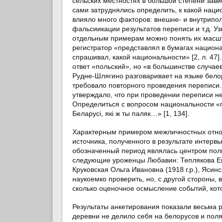
сельских местностях в большой степени зави
сами затруднялись определить, к какой нацио
влияло много факторов: внешне- и внутрипол
фальсиикации результатов переписи и т.д. У
отдельным примерам можно понять их масшт
регистратор «представлял в бумагах национа
спрашивал, какой национальности» [2, л. 47
ответ «польский», но «в большинстве случае
Рудне-Шлягино разговаривает на языке белор
требовало повторного проведения переписи.
утверждало, что при проведении переписи н
Определиться с вопросом национальности «
Беларусi, якi ж ты паляк…» [1, 134].
Характерным примером межличностных отнош
источника, полученного в результате интерв
обозначенный период являлась центром поль
следующие уроженцы Любавин: Теплякова Евге
Круковская Ольга Ивановна (1918 г.р.), Ясин
наукоемко проверить, но, с другой стороны,
сколько оценочное осмысление событий, кот
Результаты анкетирования показали весьма
деревни не делило себя на белорусов и пол