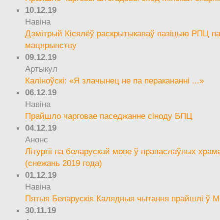
10.12.19
Навіна
Дзмітрый Кісялёў раскрытыкаваў пазіцыю РПЦ па
мацярынству
09.12.19
Артыкул
Каліноўскі: «Я злачынец не па перакананні ...»
06.12.19
Навіна
Прайшло чарговае паседжанне сіноду БПЦ
04.12.19
Анонс
Літургіі на беларускай мове ў праваслаўных храм
(снежань 2019 года)
01.12.19
Навіна
Пятыя Беларускія Калядныя чытання прайшлі ў М
30.11.19