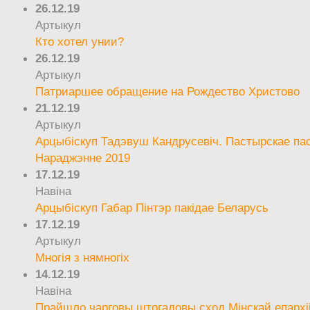
26.12.19
Артыкул
Кто хотел унии?
26.12.19
Артыкул
Патриаршее обращение на Рождество Христово
21.12.19
Артыкул
Арцыбіскуп Тадэвуш Кандрусевіч. Пастырскае па
Нараджэнне 2019
17.12.19
Навіна
Арцыбіскуп Габар Пінтэр пакідае Беларусь
17.12.19
Артыкул
Многія з нямногіх
14.12.19
Навіна
Прайшло чарговы штогадовы сход Мінскай епархі