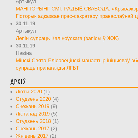
Артыкул
МАНІТОРЫНГ СМІ: РАДЫЁ СВАБОДА: «Крыважэрн
Гісторык адказвае прэс-сакратару праваслаўнай ц
30.11.19
Артыкул
Лепін супраць Каліноўскага (запісы ў ЖЖ)
30.11.19
Навіна
Мінскі Свята-Елісавецінскі манастыр ініцыяваў зб
супраць прапаганды ЛГБТ
Архіў
Люты 2020
(1)
Студзень 2020
(4)
Снежань 2019
(9)
Лістапад 2019
(5)
Студзень 2018
(1)
Снежань 2017
(2)
Жнівень 2017
(2)