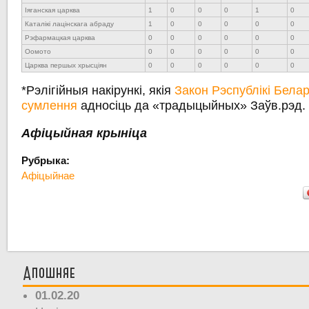
Іяганская царква
1
0
0
0
1
0
Каталікі лацінскага абраду
1
0
0
0
0
0
Рэфармацкая царква
0
0
0
0
0
0
Оомото
0
0
0
0
0
0
Царква першых хрысціян
0
0
0
0
0
0
*Рэлігійныя накірункі, якія
Закон Рэспублікі Бела
сумлення
адносіць да «традыцыйных»
Заўв.рэд.
Афіцыйная крыніца
Рубрыка:
Афіцыйнае
Апошняе
01.02.20