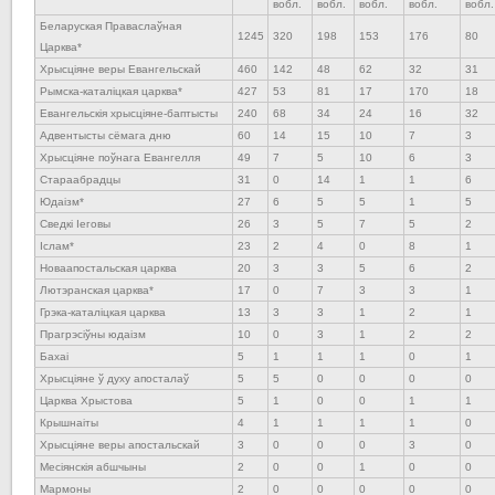
вобл.
вобл.
вобл.
вобл.
вобл.
Беларуская Праваслаўная
1245
320
198
153
176
80
Царква*
Хрысціяне веры Евангельскай
460
142
48
62
32
31
Рымска-каталіцкая царква*
427
53
81
17
170
18
Евангельскія хрысціяне-баптысты
240
68
34
24
16
32
Адвентысты сёмага дню
60
14
15
10
7
3
Хрысціяне поўнага Евангелля
49
7
5
10
6
3
Стараабрадцы
31
0
14
1
1
6
Юдаізм*
27
6
5
5
1
5
Сведкі Іеговы
26
3
5
7
5
2
Іслам*
23
2
4
0
8
1
Новаапостальская царква
20
3
3
5
6
2
Лютэранская царква*
17
0
7
3
3
1
Грэка-каталіцкая царква
13
3
3
1
2
1
Прагрэсіўны юдаізм
10
0
3
1
2
2
Бахаі
5
1
1
1
0
1
Хрысціяне ў духу апосталаў
5
5
0
0
0
0
Царква Хрыстова
5
1
0
0
1
1
Крышнаіты
4
1
1
1
1
0
Хрысціяне веры апостальскай
3
0
0
0
3
0
Месіянскія абшчыны
2
0
0
1
0
0
Мармоны
2
0
0
0
0
0