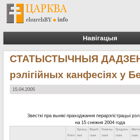
Навігацыя
СТАТЫСТЫЧНЫЯ ДАДЗЕ
рэлігійных канфесіях у Б
15.04.2005
Звесткі пра вынікі праходжання перарэгістрацыі рэ
на 15 снежня 2004 года
Брэсц-
Віцеб-
Гомель-
Гродзен-
Магіл
Усяго
кая
ская
ская
ская
ская