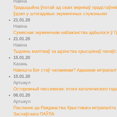
Навіна
Традыцыйна ўпотай ад сваіх вернікаў прадстаўнік
ўдзел у штогадовых экуменічных служэньнях
21.01.20
Навіна
Сумеснае экуменічнае набажэнства адбылося ў Г
21.01.20
Навіна
Тыдзень малітваў за адзінства хрысціянаў пачаўс
15.01.20
Казань
Навошта Бог стаў чалавекам? Адказвае мітрапалі
15.01.20
Артыкул
Осторожный пессимизм: итоги католического год
06.01.20
Артыкул
Пасланне да Ражджаства Хрыстовага мітрапаліта 
Заслаўскага ПАЎЛА