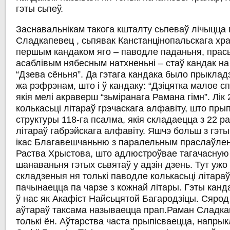
гэты сьпеў.
Заснавальнікам такога кшталту сьпеваў лічыцца
Сладкапевец
, сьпявак Канстанцінопальскага храм
першым кандаком яго – паводле паданьня, прас
асаблівым нябесным натхненьні – стаў
кандак н
“Дзева сёньня”
. Да гэтага кандака было прыклад
жа рэфрэнам, што і ў кандаку: “Дзіцятка малое сп
якія мелі акраверш “зьміранага Рамана гімн”. Лік
колькасьці літараў грэчаскага алфавіту, што пр
структуры 118-га псалма, якія складаецца з 22 
літараў габрэйскага алфавіту. Яшчэ больш з гэты
ікас
Благавешчаньню
з паралельным праслаўлен
Раства Хрыстова, што адлюстроўвае тагачасную
шанаваньня гэтых сьвятаў у адзін дзень. Тут ужо
складзеныя ня толькі паводле колькасьці літараў
пачынаецца па чарзе з кожнай літары. Гэты канд
ў нас як
Акафіст Найсьцятой Багародзіцы
. Сярод
аўтараў таксама называецца прап.Раман Сладка
толькі ён. Аўтарства часта прыпісваецца, напрык