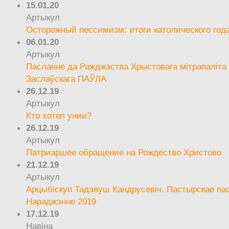
15.01.20
Артыкул
Осторожный пессимизм: итоги католического год
06.01.20
Артыкул
Пасланне да Ражджаства Хрыстовага мітрапаліта 
Заслаўскага ПАЎЛА
26.12.19
Артыкул
Кто хотел унии?
26.12.19
Артыкул
Патриаршее обращение на Рождество Христово
21.12.19
Артыкул
Арцыбіскуп Тадэвуш Кандрусевіч. Пастырскае па
Нараджэнне 2019
17.12.19
Навіна