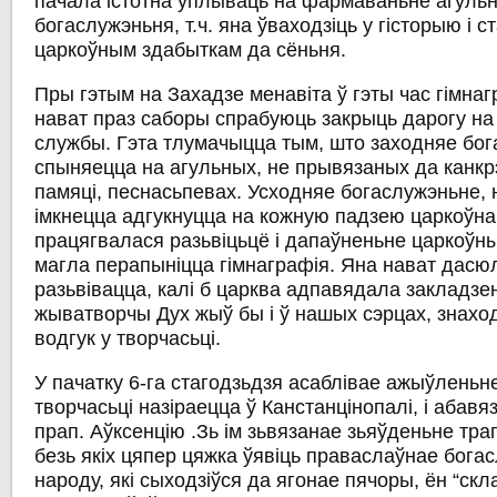
пачала істотна ўплываць на фармаваньне агуль
богаслужэньня, т.ч. яна ўваходзіць у гісторыю і с
царкоўным здабыткам да сёньня.
Пры гэтым на Захадзе менавіта ў гэты час гімнаг
нават праз саборы спрабуюць закрыць дарогу на
службы. Гэта тлумачыцца тым, што заходняе бо
спыняецца на агульных, не прывязаных да канкрэ
памяці, песнасьпевах. Усходняе богаслужэньне, 
імкнецца адгукнуцца на кожную падзею царкоўнаг
працягвалася разьвіцьцё і дапаўненьне царкоўны
магла перапыніцца гімнаграфія. Яна нават дасю
разьвівацца, калі б царква адпавядала закладзе
жыватворчы Дух жыў бы і ў нашых сэрцах, знах
водгук у творчасьці.
У пачатку 6-га стагодзьдзя
асаблівае ажыўленьне
творчасьці назіраецца ў Канстанцінопалі, і абав
прап. Аўксенцію
.Зь ім зьвязанае
зьяўденьне трап
безь якіх цяпер цяжка ўявіць праваслаўнае бога
народу, які сыходзіўся да ягонае пячоры, ён
“скл