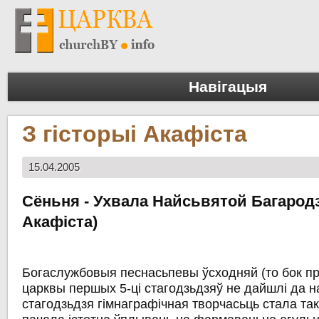
Навігацыя
З гісторыі Акафіста
15.04.2005
Сёньня - Ухвала Найсьвятой Багарод
Акафіста)
Богаслужбовыя песнасьпевы ўсходняй (то бок п
царквы першых 5-ці стагодзьдзяў не дайшлі да нас
стагодзьдзя гімнаграфічная творчасьць стала та