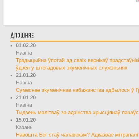
Апошняе
01.02.20
Навіна
Традыцыйна ўпотай ад сваіх вернікаў прадстаўнік
ўдзел у штогадовых экуменічных служэньнях
21.01.20
Навіна
Сумеснае экуменічнае набажэнства адбылося ў Г
21.01.20
Навіна
Тыдзень малітваў за адзінства хрысціянаў пачаўс
15.01.20
Казань
Навошта Бог стаў чалавекам? Адказвае мітрапалі