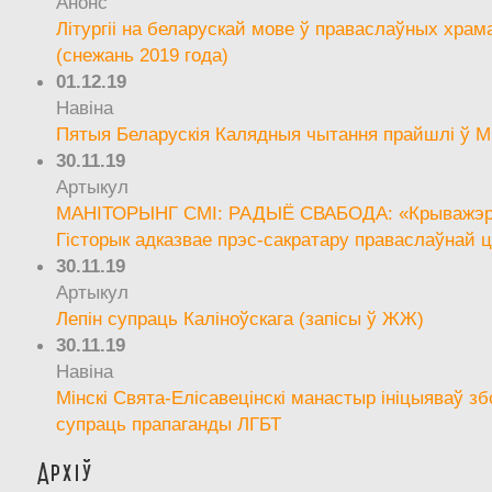
Анонс
Літургіі на беларускай мове ў праваслаўных храм
(снежань 2019 года)
01.12.19
Навіна
Пятыя Беларускія Калядныя чытання прайшлі ў М
30.11.19
Артыкул
МАНІТОРЫНГ СМІ: РАДЫЁ СВАБОДА: «Крыважэрн
Гісторык адказвае прэс-сакратару праваслаўнай ц
30.11.19
Артыкул
Лепін супраць Каліноўскага (запісы ў ЖЖ)
30.11.19
Навіна
Мінскі Свята-Елісавецінскі манастыр ініцыяваў зб
супраць прапаганды ЛГБТ
Архіў