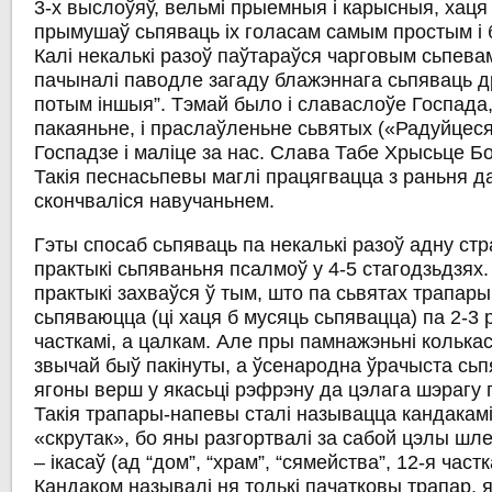
3-х выслоўяў, вельмі прыемныя і карысныя, хаця і
прымушаў сьпяваць іх голасам самым простым і 
Калі некалькі разоў паўтараўся чарговым сьпевам
пачыналі паводле загаду блажэннага сьпяваць др
потым іншыя”
. Тэмай было і славаслоўе Госпада, 
пакаяньне, і праслаўленьне сьвятых («Радуйцес
Госпадзе і маліце за нас. Слава Табе Хрысьце Б
Такія песнасьпевы маглі працягвацца з раньня да
скончваліся навучаньнем.
Гэты спосаб сьпяваць па некалькі разоў адну стр
практыкі сьпяваньня псалмоў у 4-5 стагодзьдзях.
практыкі захваўся ў тым, што па сьвятах трапары,
сьпяваюцца (ці хаця б мусяць сьпявацца) па 2-3 
часткамі, а цалкам. Але пры памнажэньні колькас
звычай быў пакінуты, а ўсенародна ўрачыста сьп
ягоны верш у якасьці рэфрэну да цэлага шэрагу 
Такія трапары-напевы сталі называцца кандакамі,
«скрутак», бо яны разгортвалі за сабой цэлы шл
– ікасаў (ад “дом”, “храм”, “сямейства”, 12-я част
Кандаком называлі ня толькі пачатковы трапар, я