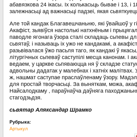
абавязкова 24 ікасы. Іх колькасьць бывае і 13, і 18
залежнасьці ад важнасьці падзеі, якая сьвяткуец
Але той кандак Благавешчаньню, які ўвайшоў у г
Акафіст, зьявіўся настолькі натхнёным і прыцяг
паводле ягонага ўзора сталі складаць сьпевы дл
сьвятаў, і называць іх ужо не кандакамі, а акафіс
разьвівалася ўжо пасьля таго, як кандакі ў якась
літургічных сьпеваў саступілі месца канонам. І а
ведаем, у царкве сьпяваюцца ня ў складзе стату
адвольны дадатак у малебнах і хатніх малітвах. У
ж, нашмат саступае праслаўленаму ўзору. Мадэл
для простай творчасьці. За выняткам, можа,
акаф
Найсалодкаму
, параўнаўча даўняга паходжаньня
стагодзьдзя.
сьвятар Аляксандар Шрамко
Рубрыка:
Артыкул