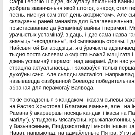
Сафіі
Георгію Пісідзе
, як аўтару апісаньня вайны
добрага заканчэньня якой штогод
«народ стал п
песнь, именуя сам этот день акафистом»
. Але с
складзены раней менавіта для Благавешчаньня,
прыстасаванае да ўспамінаў вайны і перамогі. М
урачыстых успамінаў, відаць, і ідзе сама назва “а
значыць “несядальны”, які сьпяваюць стоячы. І 
Найсьвятой Багародзіцы, які ўрачыста адзначаецц
тыдня поста сьпевам Акафіста Божай Маці гэта і
дзень успамнаў перамогі над аварамі. Для нас у
страціла актуальнасьць, і захаваўся толькі перш
духоўны сэнс. Але сьляды засталіся. Напрыклад,
называецца «взбранной Воеводе победительная»
абраная для перамогаў Ваявода.
Такіе складзеныя з кандаком і ікасам сьпевы заха
на Раство Хрыстова і Благавешчаньне, але і на і
Рамана ў акарвершы носяць кандакі і ікасы на Пас
магілу”), у тыдзень мясапусны, крыжапаклонны, у
у Вазьнясеньне, Пяцідзесятніцу і многія іншыя ц
Нават, напрыклад, на адмаўленьне Пятра. У гэты