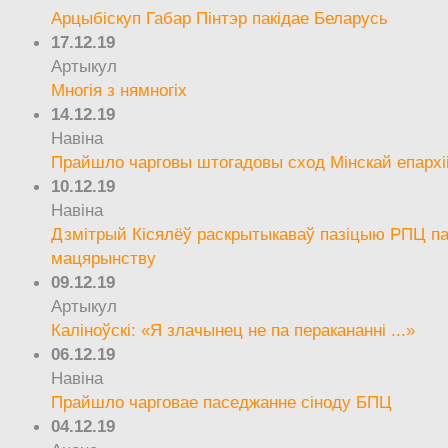
Арцыбіскуп Габар Пінтэр пакідае Беларусь
17.12.19
Артыкул
Многія з нямногіх
14.12.19
Навіна
Прайшло чарговы штогадовы сход Мінскай епархі
10.12.19
Навіна
Дзмітрый Кісялёў раскрытыкаваў пазіцыю РПЦ па
мацярынству
09.12.19
Артыкул
Каліноўскі: «Я злачынец не па перакананні ...»
06.12.19
Навіна
Прайшло чарговае паседжанне сіноду БПЦ
04.12.19