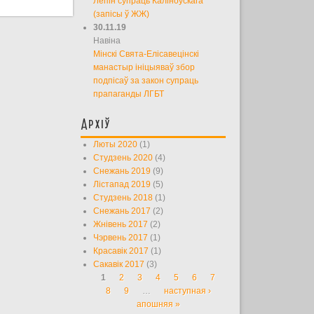
Лепін супраць Каліноўскага
(запісы ў ЖЖ)
30.11.19
Навіна
Мінскі Свята-Елісавецінскі
манастыр ініцыяваў збор
подпісаў за закон супраць
прапаганды ЛГБТ
Архіў
Люты 2020
(1)
Студзень 2020
(4)
Снежань 2019
(9)
Лістапад 2019
(5)
Студзень 2018
(1)
Снежань 2017
(2)
Жнівень 2017
(2)
Чэрвень 2017
(1)
Красавік 2017
(1)
Сакавік 2017
(3)
1
2
3
4
5
6
7
Старонкі
8
9
…
наступная ›
апошняя »