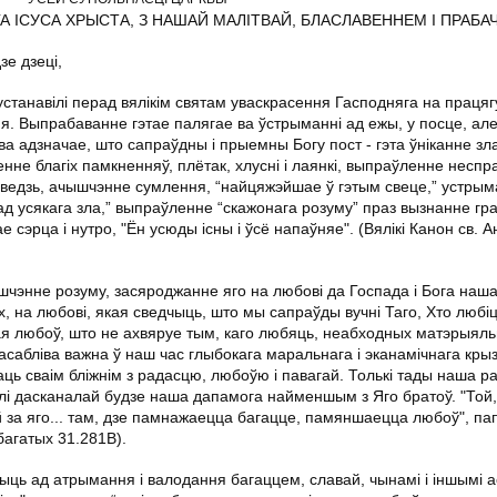
ГА ІСУСА ХРЫСТА, З НАШАЙ МАЛІТВАЙ, БЛАСЛАВЕННЕМ І ПРАБ
е дзеці,
устанавілі перад вялікім святам уваскрасення Гасподняга на працяг
я. Выпрабаванне гэтае палягае ва ўстрыманні ад ежы, у посце, ал
ва адзначае, што сапраўдны і прыемны Богу пост - гэта ўніканне зл
нне благіх памкненняў, плётак, хлусні і лаянкі, выпраўленне неспра
оведзь, ачышчэнне сумлення, “найцяжэйшае ў гэтым свеце,” устрым
 ад усякага зла,” выпраўленне “скажонага розуму” праз вызнанне гра
ае сэрца і нутро, "Ён усюды існы і ўсё напаўняе". (Вялікі Канон св. 
энне розуму, засяроджанне яго на любові да Госпада і Бога наша
, на любові, якая сведчыць, што мы сапраўды вучні Таго, Хто любіць
ая любоў, што не ахвяруе тым, каго любяць, неабходных матэрыяль
асабліва важна ў наш час глыбокага маральнага і эканамічнага крызі
ць сваім бліжнім з радасцю, любоўю і павагай. Толькі тады наша р
алі дасканалай будзе наша дапамога найменшым з Яго братоў. "Той,
ей за яго... там, дзе памнажаецца багацце, памяншаецца любоў", п
 багатых 31.281B).
ыць ад атрымання і валодання багаццем, славай, чынамі і іншымі а