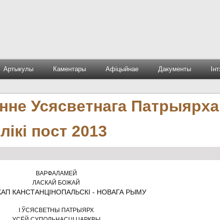
Артыкулы
Каментары
Афіцыйнае
Дакументы
Ін
анне Усясветнага Патрыярха
ікі пост 2013
ВАРФАЛАМЕЙ
ЛАСКАЙ БОЖАЙ
КАП КАНСТАНЦІНОПАЛЬСКІ - НОВАГА РЫМУ
І ЎСЯСВЕТНЫ ПАТРЫЯРХ
УСЁЙ СУПОЛЬНАСЦІ ЦАРКВЫ