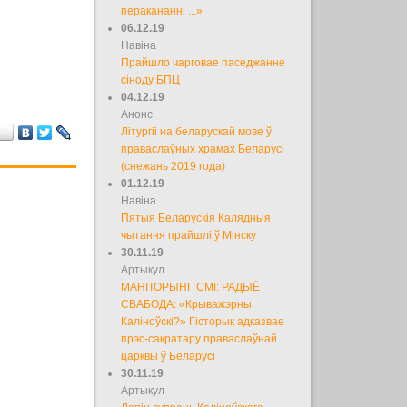
перакананні ...»
06.12.19
Навіна
Прайшло чарговае паседжанне
сіноду БПЦ
04.12.19
Анонс
Літургіі на беларускай мове ў
а…
праваслаўных храмах Беларусі
(снежань 2019 года)
01.12.19
Навіна
Пятыя Беларускія Калядныя
чытання прайшлі ў Мінску
30.11.19
Артыкул
МАНІТОРЫНГ СМІ: РАДЫЁ
СВАБОДА: «Крыважэрны
Каліноўскі?» Гісторык адказвае
прэс-сакратару праваслаўнай
царквы ў Беларусі
30.11.19
Артыкул