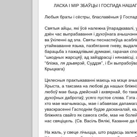
ЛАСКА І МІР ЗБАЎЦЫ І ГОСПАДА НАША
Любыя браты і сёстры, блаславёныя ў Госпадз
Святыя айцы, які ўсё належна ўпарадкавалі, 
дзён час выпрабавання і духоўнага ачышчэнн
ва ўхіленні ад зла. Святы песнаспеўца асаблі
утаймаванне языка, пазбяганне гневу, выдале
барацьба з пажадлівымі думкамі, гарачая сп
“шкодных жарсцяў, ад зайздрасці і нянавісці,
“блізка, ля дзьвярэй, Суддзя”, і Ён выпрабоўв
Крыцкага)
Цялесныя практыкаванні маюць на мэце ачышч
Хрыста, а таксама на любові да нашых бліжніх
любоў мае быць дзейснай і ахвярнай, бо так
духоўных дабротаў, усяго пустое слова. Гэта 
хто мае магчымасць, мае і абавязак дапамага
уваскрасенні Гасподнім будзе дасканалай, к
бліжняга свайго як самога сябе, мае не бол
нас свяціцель. (Св. Васіль Вялікі, Казанне да
На жаль, у свеце лічыцца, што радасць залеж