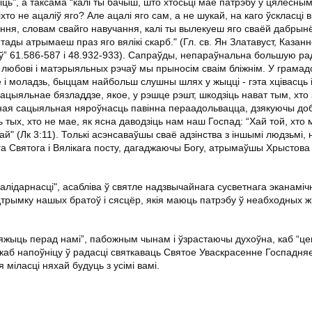
іць", а таксама “калі ты бачыш, што хтосьці мае патрэбу ў цялесным
то не ацаліў яго? Але ацалі яго сам, а не шукай, на каго ўскласці він
ння, словам свайго навучання, калі ты вылекуеш яго сваёй дабрын
ады атрымаеш праз яго вялікі скарб." (Гл. св. Ян Златавуст, Казанн
” 61.586-587 і 48.932-933). Сапраўды, непараўнальна большую рад
 любові і матэрыяльных рэчаў мы прыносім сваім бліжнім. У грамад
 моладзь, быццам найбольш слушны шлях у жыцці - гэта хцівасць і
ацыяльнае бязладдзе, якое, у рэшце рэшт, шкодзіць нават тым, хто 
ная сацыяльная няроўнасць павінна пераадольвацца, дзякуючы д
 тых, хто не мае, як ясна даводзіць нам наш Госпад: “Хай той, хто 
ай" (Лк 3:11). Толькі асэнсаваўшы сваё адзінства з іншымі людзьмі,
а Святога і Вялікага посту, дагаджаючы Богу, атрымаўшы Хрыстова
лідарнасці", асабліва ў святле надзвычайнага сусветнага эканамічн
дтрымку нашых братоў і сясцёр, якія маюць патрэбу ў неабходных 
ляжыць перад намі”, пабожным чынам і ўзрастаючы духоўна, каб “ц
 каб напоўніцу ў радасці святкаваць Святое Уваскрасенне Госпадняе
 міласці няхай будуць з усімі вамі.