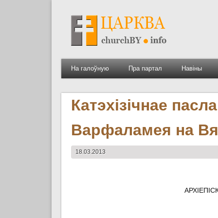
На галоўную
Пра партал
Навіны
Катэхізічнае пасл
Варфаламея на Вял
18.03.2013
АРХІЕПІС