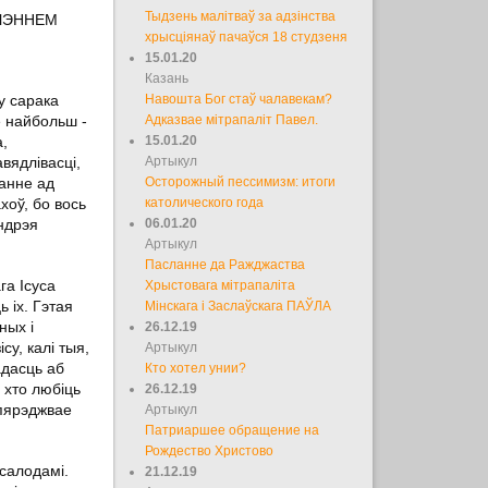
Тыдзень малітваў за адзінства
АЧЭННЕМ
хрысціянаў пачаўся 18 студзеня
15.01.20
Казань
у сарака
Навошта Бог стаў чалавекам?
е найбольш -
Адказвае мітрапаліт Павел.
а,
15.01.20
вядлівасці,
Артыкул
анне ад
Осторожный пессимизм: итоги
хоў, бо вось
католического года
Андрэя
06.01.20
Артыкул
Пасланне да Ражджаства
га Ісуса
Хрыстовага мітрапаліта
 іх. Гэтая
Мінскага і Заслаўскага ПАЎЛА
ных і
26.12.19
су, калі тыя,
Артыкул
адасць аб
Кто хотел унии?
 хто любіць
26.12.19
апярэджвае
Артыкул
Патриаршее обращение на
Рождество Христово
салодамі.
21.12.19