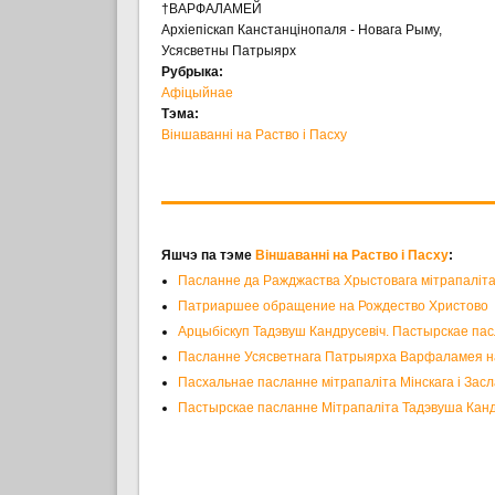
†ВАРФАЛАМЕЙ
Архіепіскап Канстанцінопаля - Новага Рыму,
Усясветны Патрыярх
Рубрыка:
Афіцыйнае
Тэма:
Віншаванні на Раство і Пасху
Яшчэ па тэме
Віншаванні на Раство і Пасху
:
Пасланне да Ражджаства Хрыстовага мітрапаліта
Патриаршее обращение на Рождество Христово
Арцыбіскуп Тадэвуш Кандрусевіч. Пастырскае па
Пасланне Усясветнага Патрыярха Варфаламея н
Пасхальнае пасланне мітрапаліта Мінскага і Зас
Пастырскае пасланне Мітрапаліта Тадэвуша Кандр