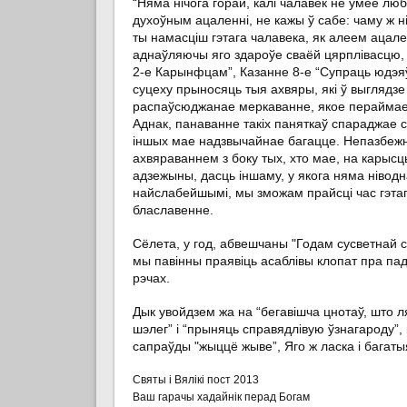
“Няма нічога горай, калі чалавек не ўмее люб
духоўным ацаленні, не кажы ў сабе: чаму ж ніх
ты намасціш гэтага чалавека, як алеем ацале
аднаўляючы яго здароўе сваёй цярплівасцю, т
2-е Карынфцам”, Казанне 8-е “Супраць юдэяў
суцеху прыносяць тыя ахвяры, які ў выглядзе
распаўсюджанае меркаванне, якое пераймае і
Аднак, панаванне такіх паняткаў спараджае с
іншых мае надзвычайнае багацце. Непазбеж
ахвяраваннем з боку тых, хто мае, на карысць
адзежыны, дасць іншаму, у якога няма ніводн
найслабейшымі, мы зможам прайсці час гэтаг
блаславенне.
Сёлета, у год, абвешчаны "Годам сусветнай са
мы павінны праявіць асаблівы клопат пра па
рэчах.
Дык увойдзем жа на “бегавішча цнотаў, што 
шэлег” і “прыняць справядлівую ўзнагароду”,
сапраўды "жыццё жыве”, Яго ж ласка і багатыя
Святы і Вялікі пост 2013
Ваш гарачы хадайнік перад Богам