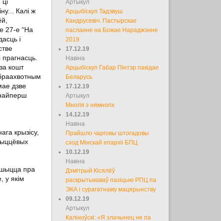
 ці
Артыкул
у... Калі ж
Арцыбіскуп Тадэвуш
ёй,
Кандрусевіч. Пастырскае
е 27-е “На
пасланне на Божае Нараджэнне
асць і
2019
стве
17.12.19
 прагнасць.
Навіна
за кошт
Арцыбіскуп Габар Пінтэр пакідае
обраахвотным
Беларусь
мае дзве
17.12.19
 найперш
Артыкул
Многія з нямногіх
14.12.19
Навіна
ага крызісу,
Прайшло чарговы штогадовы
жыццёвых
сход Мінскай епархіі БПЦ
10.12.19
Навіна
ешыцца пра
Дзмітрый Кісялёў
, у якім
раскрытыкаваў пазіцыю РПЦ па
ЭКА і сурагатнаму мацярынству
09.12.19
Артыкул
Каліноўскі: «Я злачынец не па