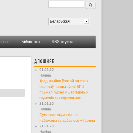
Пошук
Форма пошуку
Беларуская
тэрвію
Бібліятэка
RSS-стужка
Апошняе
01.02.20
Навіна
Традыцыйна ўпотай ад сваіх
вернікаў прадстаўнікі БПЦ
прынялі ўдзел у штогадовых
экуменічных служэньнях
21.01.20
Навіна
Сумеснае экуменічнае
набажэнства адбылося ў Гродна
21.01.20
Навіна