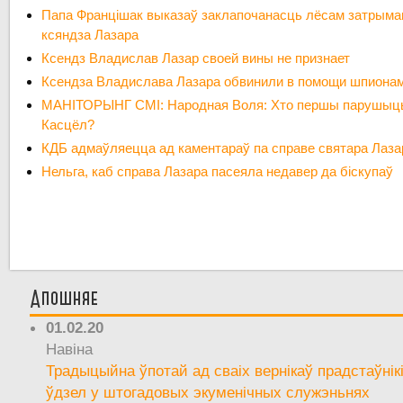
Папа Францішак выказаў заклапочанасць лёсам затрыма
ксяндза Лазара
Ксендз Владислав Лазар своей вины не признает
Ксендза Владислава Лазара обвинили в помощи шпиона
МАНІТОРЫНГ СМІ: Народная Воля: Хто першы парушыц
Касцёл?
КДБ адмаўляецца ад каментараў па справе святара Лаза
Нельга, каб справа Лазара пасеяла недавер да біскупаў
Апошняе
01.02.20
Навіна
Традыцыйна ўпотай ад сваіх вернікаў прадстаўнік
ўдзел у штогадовых экуменічных служэньнях