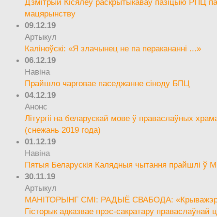
Дзмітрый Кісялёў раскрытыкаваў пазіцыю РПЦ па
мацярынству
09.12.19
Артыкул
Каліноўскі: «Я злачынец не па перакананні ...»
06.12.19
Навіна
Прайшло чарговае паседжанне сіноду БПЦ
04.12.19
Анонс
Літургіі на беларускай мове ў праваслаўных храм
(снежань 2019 года)
01.12.19
Навіна
Пятыя Беларускія Калядныя чытання прайшлі ў М
30.11.19
Артыкул
МАНІТОРЫНГ СМІ: РАДЫЁ СВАБОДА: «Крыважэрн
Гісторык адказвае прэс-сакратару праваслаўнай ц