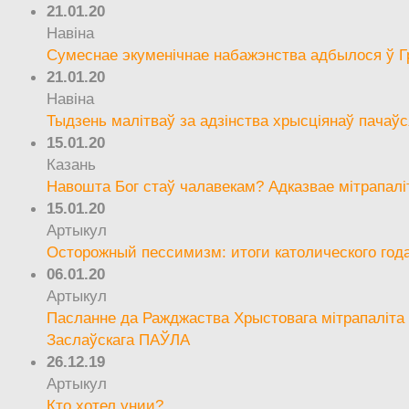
21.01.20
Навіна
Сумеснае экуменічнае набажэнства адбылося ў Г
21.01.20
Навіна
Тыдзень малітваў за адзінства хрысціянаў пачаўс
15.01.20
Казань
Навошта Бог стаў чалавекам? Адказвае мітрапалі
15.01.20
Артыкул
Осторожный пессимизм: итоги католического год
06.01.20
Артыкул
Пасланне да Ражджаства Хрыстовага мітрапаліта 
Заслаўскага ПАЎЛА
26.12.19
Артыкул
Кто хотел унии?