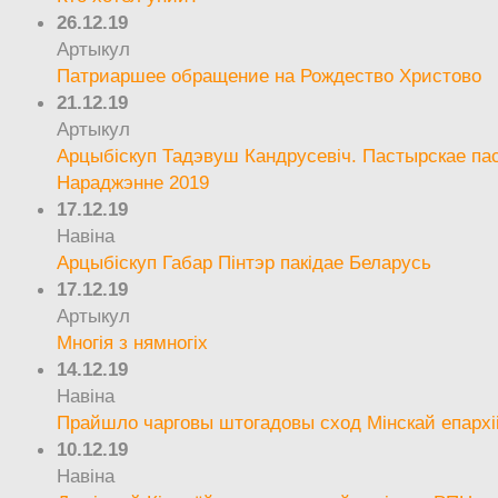
26.12.19
Артыкул
Патриаршее обращение на Рождество Христово
21.12.19
Артыкул
Арцыбіскуп Тадэвуш Кандрусевіч. Пастырскае па
Нараджэнне 2019
17.12.19
Навіна
Арцыбіскуп Габар Пінтэр пакідае Беларусь
17.12.19
Артыкул
Многія з нямногіх
14.12.19
Навіна
Прайшло чарговы штогадовы сход Мінскай епархі
10.12.19
Навіна