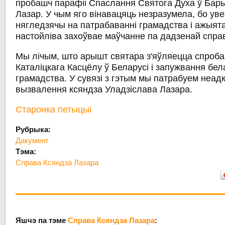
пробашч парафіі Спаслання Святога Духа ў Бар
Лазар. У чым яго вінавацяць незразумела, бо уве
нягледзячы на патрабаванні грамадства і ажыят
настойліва захоўвае маўчанне па дадзенай спра
Мы лічым, што арышт святара з'яўляецца спроб
Каталіцкага Касцёлу ў Беларусі і запужвання бел
грамадства. У сувязі з гэтым мы патрабуем неад
вызвалення ксяндза Уладзіслава Лазара.
Старонка петыцыі
Рубрыка:
Дакумент
Тэма:
Справа Ксяндза Лазара
Яшчэ па тэме
Справа Ксяндза Лазара
: