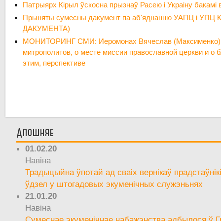
Патрыярх Кірыл ўскосна прызнаў Расею і Украіну бакамі 
Прыняты сумесны дакумент па аб'яднанню УАПЦ і УПЦ 
ДАКУМЕНТА)
МОНИТОРИНГ СМИ: Иеромонах Вячеслав (Максименко):
митрополитов, о месте миссии православной церкви и о б
этим, перспективе
Апошняе
01.02.20
Навіна
Традыцыйна ўпотай ад сваіх вернікаў прадстаўнік
ўдзел у штогадовых экуменічных служэньнях
21.01.20
Навіна
Сумеснае экуменічнае набажэнства адбылося ў Г