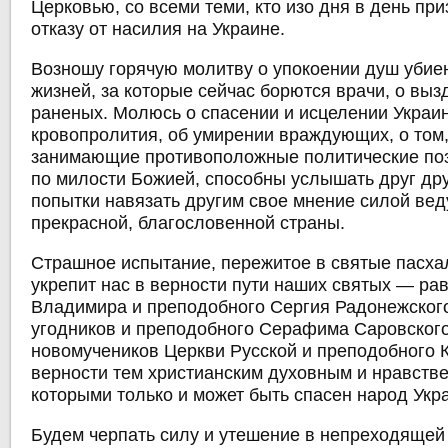
Церковью, со всеми теми, кто изо дня в день при
отказу от насилия на Украине.
Возношу горячую молитву о упокоении душ убие
жизней, за которые сейчас борются врачи, о вы
раненых. Молюсь о спасении и исцелении Украи
кровопролития, об умирении враждующих, о том
занимающие противоположные политические поз
по милости Божией, способны услышать друг друг
попытки навязать другим свое мнение силой вед
прекрасной, благословенной страны.
Страшное испытание, пережитое в святые пасха
укрепит нас в верности пути наших святых — ра
Владимира и преподобного Сергия Радонежского
угодников и преподобного Серафима Саровског
новомучеников Церкви Русской и преподобного К
верности тем христианским духовным и нравств
которыми только и может быть спасен народ Укр
Будем черпать силу и утешение в непреходящей 