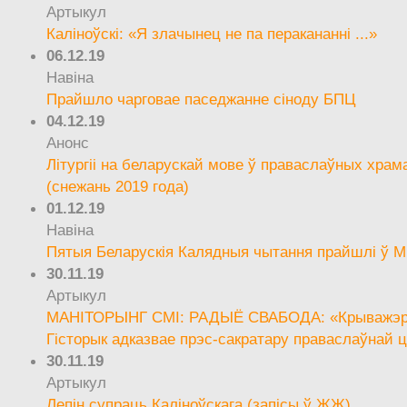
Артыкул
Каліноўскі: «Я злачынец не па перакананні ...»
06.12.19
Навіна
Прайшло чарговае паседжанне сіноду БПЦ
04.12.19
Анонс
Літургіі на беларускай мове ў праваслаўных храм
(снежань 2019 года)
01.12.19
Навіна
Пятыя Беларускія Калядныя чытання прайшлі ў М
30.11.19
Артыкул
МАНІТОРЫНГ СМІ: РАДЫЁ СВАБОДА: «Крыважэрн
Гісторык адказвае прэс-сакратару праваслаўнай ц
30.11.19
Артыкул
Лепін супраць Каліноўскага (запісы ў ЖЖ)