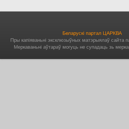
Беларускі партал ЦАРКВА
Пры капіяваньні эксклюзыўных матэрыялаў сайта п
Меркаваньні аўтараў могуць не супадаць зь мерка