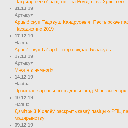
Патриаршее обращение на Рождество Христово
21.12.19
Артыкул
Арцыбіскуп Тадэвуш Кандрусевіч. Пастырскае па
Нараджэнне 2019
17.12.19
Навіна
Арцыбіскуп Габар Пінтэр пакідае Беларусь
17.12.19
Артыкул
Многія з нямногіх
14.12.19
Навіна
Прайшло чарговы штогадовы сход Мінскай епархі
10.12.19
Навіна
Дзмітрый Кісялёў раскрытыкаваў пазіцыю РПЦ па
мацярынству
09.12.19