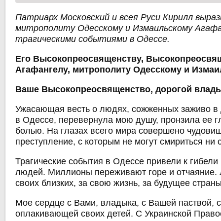
Патриарх Московский и всея Руси Кирилл выраз
митрополиту Одесскому и Измаильскому Агафан
трагическими событиями в Одессе.
Его Высокопреосвященству, Высокопреосв
Агафангелу, митрополиту Одесскому и Изма
Ваше Высокопреосвященство, дорогой влады
Ужасающая весть о людях, сожженных заживо в
в Одессе, перевернула мою душу, пронзила ее 
болью. На глазах всего мира совершено чудови
преступление, с которым не могут смириться ни 
Трагические события в Одессе привели к гибели
людей. Миллионы переживают горе и отчаяние. 
своих близких, за свою жизнь, за будущее страны
Мое сердце с Вами, владыка, с Вашей паствой, 
оплакивающей своих детей. С Украинской Прав