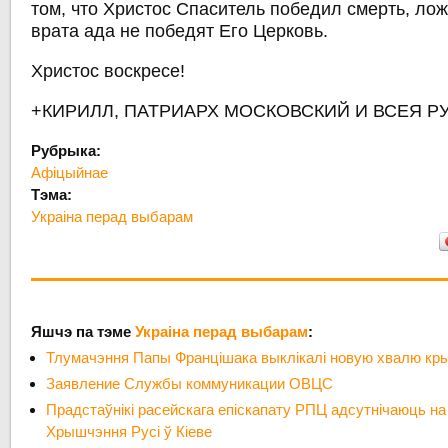
том, что Христос Спаситель победил смерть, лож
врата ада не победят Его Церковь.
Христос воскресе!
+КИРИЛЛ, ПАТРИАРХ МОСКОВСКИЙ И ВСЕЯ Р
Рубрыка:
Афіцыйнае
Тэма:
Украіна перад выбарам
Яшчэ па тэме
Украіна перад выбарам
:
Тлумачэння Папы Францішака выклікалі новую хвалю кры
Заявление Службы коммуникации ОВЦС
Прадстаўнікі расейскага епіскапату РПЦ адсутнічаюць на
Хрышчэння Русі ў Кіеве