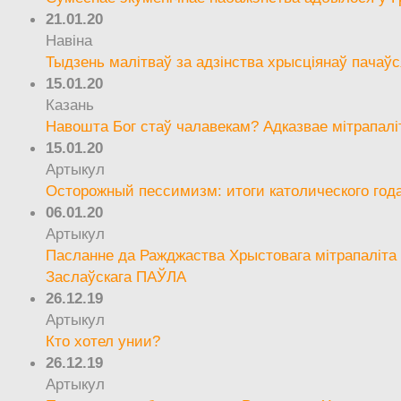
21.01.20
Навіна
Тыдзень малітваў за адзінства хрысціянаў пачаўс
15.01.20
Казань
Навошта Бог стаў чалавекам? Адказвае мітрапалі
15.01.20
Артыкул
Осторожный пессимизм: итоги католического год
06.01.20
Артыкул
Пасланне да Ражджаства Хрыстовага мітрапаліта 
Заслаўскага ПАЎЛА
26.12.19
Артыкул
Кто хотел унии?
26.12.19
Артыкул