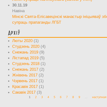
30.11.19
Навіна
Мінскі Свята-Елісавецінскі манастыр ініцыяваў зб
супраць прапаганды ЛГБТ
Архіў
Люты 2020
(1)
Студзень 2020
(4)
Снежань 2019
(9)
Лістапад 2019
(5)
Студзень 2018
(1)
Снежань 2017
(2)
Жнівень 2017
(2)
Чэрвень 2017
(1)
Красавік 2017
(1)
Сакавік 2017
(3)
1
2
3
4
5
6
7
8
9
…
наступная 
Старонкі