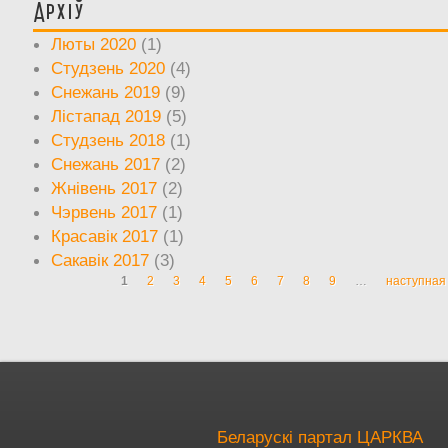
Архіў
Люты 2020
(1)
Студзень 2020
(4)
Снежань 2019
(9)
Лістапад 2019
(5)
Студзень 2018
(1)
Снежань 2017
(2)
Жнівень 2017
(2)
Чэрвень 2017
(1)
Красавік 2017
(1)
Сакавік 2017
(3)
1
2
3
4
5
6
7
8
9
…
наступная 
Старонкі
Беларускі партал ЦАРКВА