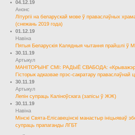
04.12.19
Анонс
Літургіі на беларускай мове ў праваслаўных храм
(снежань 2019 года)
01.12.19
Навіна
Пятыя Беларускія Калядныя чытання прайшлі ў М
30.11.19
Артыкул
МАНІТОРЫНГ СМІ: РАДЫЁ СВАБОДА: «Крыважэрн
Гісторык адказвае прэс-сакратару праваслаўнай ц
30.11.19
Артыкул
Лепін супраць Каліноўскага (запісы ў ЖЖ)
30.11.19
Навіна
Мінскі Свята-Елісавецінскі манастыр ініцыяваў зб
супраць прапаганды ЛГБТ