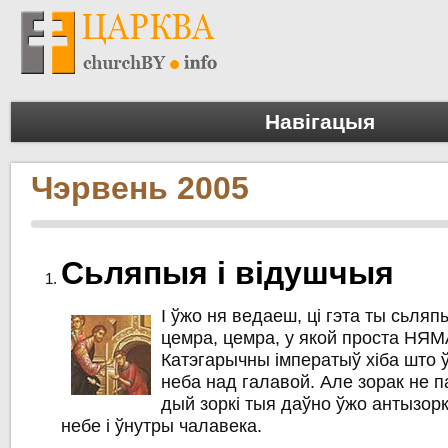
Навігацыя
Чэрвень 2005
Сьляпыя і відушчыя
І ўжо ня ведаеш, ці гэта ты сьляп
цемра, цемра, у якой проста НЯМ
Катэгарычны імператыў хіба што 
неба над галавой. Але зорак не 
дый зоркі тыя даўно ўжо антызорк
небе і ўнутры чалавека.