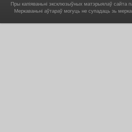
Пры капіяваньні эксклюзыўных матэрыялаў сайта п
Меркаваньні аўтараў могуць не супадаць зь мерка