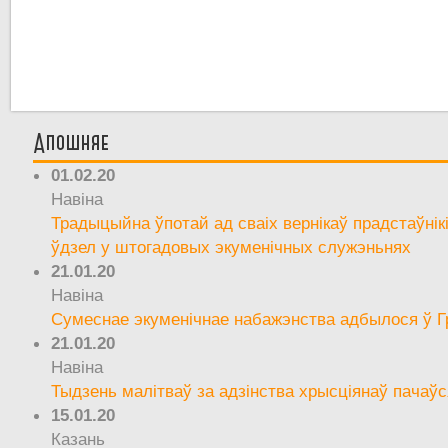
Апошняе
01.02.20
Навіна
Традыцыйна ўпотай ад сваіх вернікаў прадстаўнік
ўдзел у штогадовых экуменічных служэньнях
21.01.20
Навіна
Сумеснае экуменічнае набажэнства адбылося ў Г
21.01.20
Навіна
Тыдзень малітваў за адзінства хрысціянаў пачаўс
15.01.20
Казань