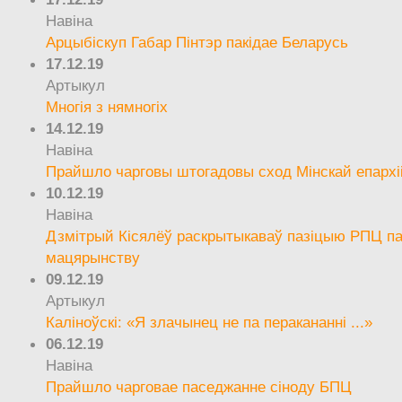
Навіна
Арцыбіскуп Габар Пінтэр пакідае Беларусь
17.12.19
Артыкул
Многія з нямногіх
14.12.19
Навіна
Прайшло чарговы штогадовы сход Мінскай епархі
10.12.19
Навіна
Дзмітрый Кісялёў раскрытыкаваў пазіцыю РПЦ па
мацярынству
09.12.19
Артыкул
Каліноўскі: «Я злачынец не па перакананні ...»
06.12.19
Навіна
Прайшло чарговае паседжанне сіноду БПЦ