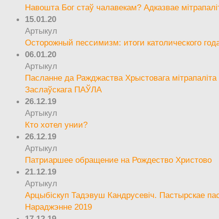
Навошта Бог стаў чалавекам? Адказвае мітрапалі
15.01.20
Артыкул
Осторожный пессимизм: итоги католического год
06.01.20
Артыкул
Пасланне да Ражджаства Хрыстовага мітрапаліта 
Заслаўскага ПАЎЛА
26.12.19
Артыкул
Кто хотел унии?
26.12.19
Артыкул
Патриаршее обращение на Рождество Христово
21.12.19
Артыкул
Арцыбіскуп Тадэвуш Кандрусевіч. Пастырскае па
Нараджэнне 2019
17.12.19