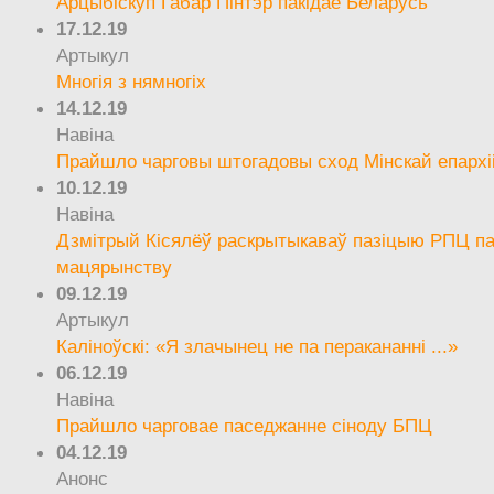
Арцыбіскуп Габар Пінтэр пакідае Беларусь
17.12.19
Артыкул
Многія з нямногіх
14.12.19
Навіна
Прайшло чарговы штогадовы сход Мінскай епархі
10.12.19
Навіна
Дзмітрый Кісялёў раскрытыкаваў пазіцыю РПЦ па
мацярынству
09.12.19
Артыкул
Каліноўскі: «Я злачынец не па перакананні ...»
06.12.19
Навіна
Прайшло чарговае паседжанне сіноду БПЦ
04.12.19
Анонс