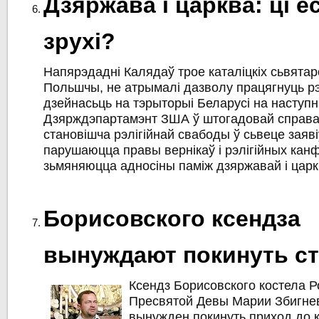
Дзяржава і царква: ці ё
зрухі?
Напярэдадні Калядаў трое каталіцкіх сьвятар
Польшчы, не атрымалі дазволу працягнуць рэ
дзейнасьць на тэрыторыі Беларусі на наступн
Дзярждэпартамэнт ЗША ў штогадовай справ
становішча рэлігійнай свабоды ў сьвеце заяві
парушаюцца правы вернікаў і рэлігійных канфэ
зьмяняюцца адносіны паміж дзяржавай і царк
Борисовского ксендза
вынуждают покинуть с
Ксендз Борисовского костела 
Пресвятой Девы Марии Збигне
вынужден покинуть приход до 