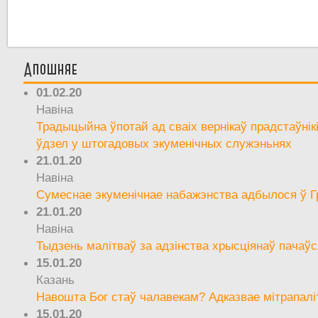
Апошняе
01.02.20
Навіна
Традыцыйна ўпотай ад сваіх вернікаў прадстаўнік
ўдзел у штогадовых экуменічных служэньнях
21.01.20
Навіна
Сумеснае экуменічнае набажэнства адбылося ў Г
21.01.20
Навіна
Тыдзень малітваў за адзінства хрысціянаў пачаўс
15.01.20
Казань
Навошта Бог стаў чалавекам? Адказвае мітрапалі
15.01.20