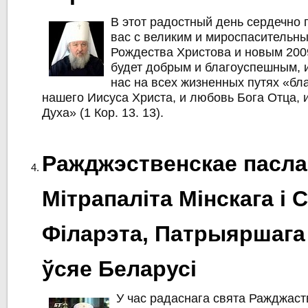
В этот радостный день сердечно
вас с великим и мироспасительн
Рождества Христова и новым 2009
будет добрым и благоуспешным, 
нас на всех жизненных путях «бл
нашего Иисуса Христа, и любовь Бога Отца, 
Духа» (1 Кор. 13. 13).
Ражджэственскае пасла
Мітрапаліта Мінскага і 
Філарэта, Патрыяршага
ўсяе Беларусі
У час радаснага свята Ражджас