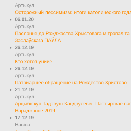
Артыкул
Осторожный пессимизм: итоги католического год
06.01.20
Артыкул
Пасланне да Ражджаства Хрыстовага мітрапаліта 
Заслаўскага ПАЎЛА
26.12.19
Артыкул
Кто хотел унии?
26.12.19
Артыкул
Патриаршее обращение на Рождество Христово
21.12.19
Артыкул
Арцыбіскуп Тадэвуш Кандрусевіч. Пастырскае па
Нараджэнне 2019
17.12.19
Навіна