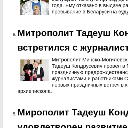
года. Ему отказано в выдаче р
пребывание в Беларуси на буд
Митрополит Тадеуш Ко
встретился с журналис
Митрополит Минско-Могилевск
Тадеуш Кондрусевич провел в
праздничную предрождественск
журналистами и работниками С
первых праздничных встреч в 
архиепископа.
Мирополит Тадеуш Кон
удовлетворен развити