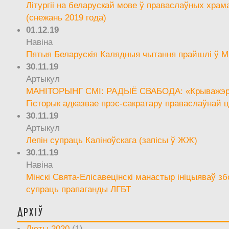
Літургіі на беларускай мове ў праваслаўных храм
(снежань 2019 года)
01.12.19
Навіна
Пятыя Беларускія Калядныя чытання прайшлі ў М
30.11.19
Артыкул
МАНІТОРЫНГ СМІ: РАДЫЁ СВАБОДА: «Крыважэрн
Гісторык адказвае прэс-сакратару праваслаўнай ц
30.11.19
Артыкул
Лепін супраць Каліноўскага (запісы ў ЖЖ)
30.11.19
Навіна
Мінскі Свята-Елісавецінскі манастыр ініцыяваў зб
супраць прапаганды ЛГБТ
Архіў
Люты 2020
(1)