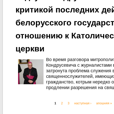
критикой последних де
белорусского государс
отношению к Католиче
церкви
Во время разговора митрополи
Кондрусевича с журналистами 
затронута проблема служения 
священнослужителей, имеющих
гражданство, котрым нередко 
продлении разрешения на свя
1
2
3
наступная ›
апошняя »
Старонкі