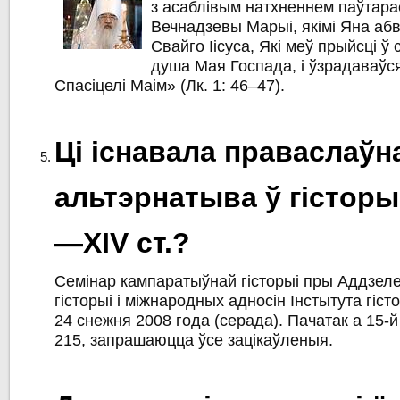
з асаблівым натхненнем паўтар
Вечнадзевы Марыі, якімі Яна аб
Свайго Іісуса, Які меў прыйсці ў 
душа Мая Госпада, і ўзрадаваўся
Спасіцелі Маім» (Лк. 1: 46–47).
Ці існавала праваслаўн
альтэрнатыва ў гісторыі
—XІV ст.?
Семінар кампаратыўнай гісторыі пры Аддзел
гісторыі і міжнародных адносін Інстытута гіс
24 снежня 2008 года (серада). Пачатак а 15-й
215, запрашаюцца ўсе зацікаўленыя.