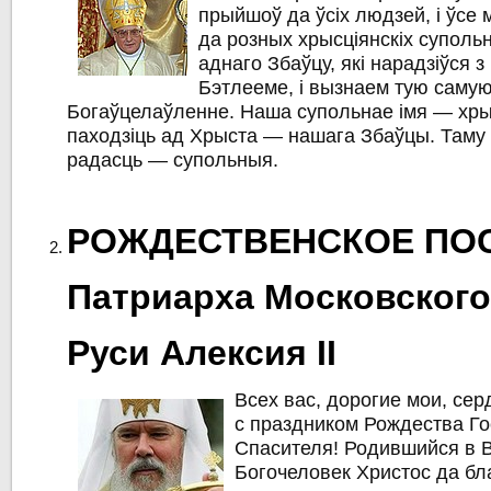
прыйшоў да ўсiх людзей, i ўсе 
да розных хрысцiянскiх суполь
аднаго Збаўцу, якi нарадзiўся 
Бэтлееме, і вызнаем тую самую
Богаўцелаўленне. Наша супольнае iмя — хры
паходзiць ад Хрыста — нашага Збаўцы. Таму i
радасць — супольныя.
РОЖДЕСТВЕНСКОЕ ПО
Патриарха Московского
Руси Алексия II
Всех вас, дорогие мои, се
с праздником Рождества Го
Спасителя! Родившийся в
Богочеловек Христос да бл