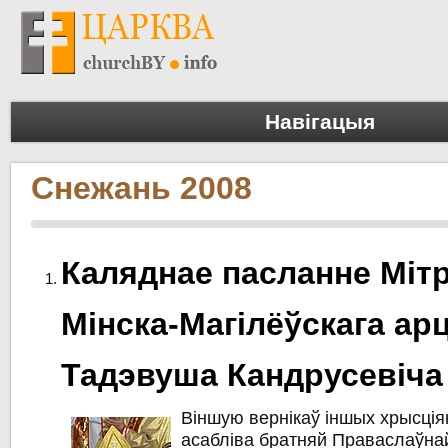
Навігацыя
Снежань 2008
Каляднае пасланне Мітр
Мінска-Магілёўскага ар
Тадэвуша Кандрусевіча
Вiншую вернікаў іншых хрысцiян
асаблiва братняй Праваслаўна