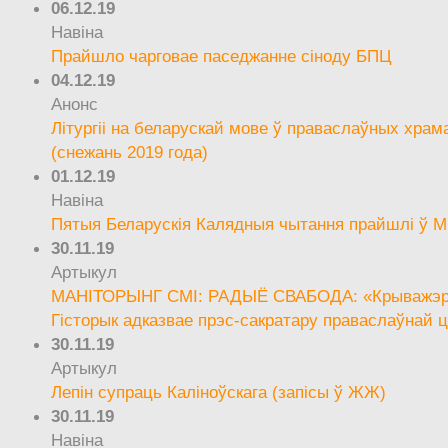
06.12.19
Навіна
Прайшло чарговае паседжанне сіноду БПЦ
04.12.19
Анонс
Літургіі на беларускай мове ў праваслаўных храм
(снежань 2019 года)
01.12.19
Навіна
Пятыя Беларускія Калядныя чытання прайшлі ў М
30.11.19
Артыкул
МАНІТОРЫНГ СМІ: РАДЫЁ СВАБОДА: «Крыважэрн
Гісторык адказвае прэс-сакратару праваслаўнай ц
30.11.19
Артыкул
Лепін супраць Каліноўскага (запісы ў ЖЖ)
30.11.19
Навіна