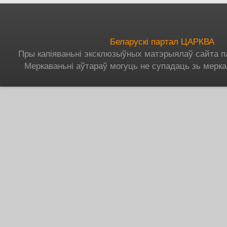
Беларускі партал ЦАРКВА
Пры капіяваньні эксклюзыўных матэрыялаў сайта п
Меркаваньні аўтараў могуць не супадаць зь мерка