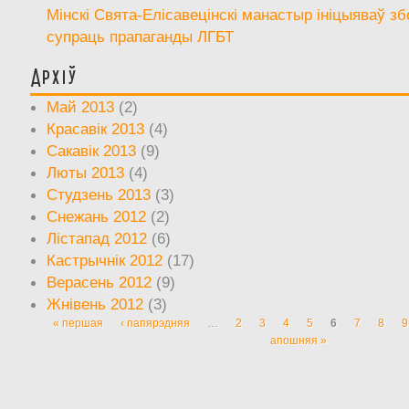
Мінскі Свята-Елісавецінскі манастыр ініцыяваў зб
супраць прапаганды ЛГБТ
Архіў
Май 2013
(2)
Красавік 2013
(4)
Сакавік 2013
(9)
Люты 2013
(4)
Студзень 2013
(3)
Снежань 2012
(2)
Лістапад 2012
(6)
Кастрычнік 2012
(17)
Верасень 2012
(9)
Жнівень 2012
(3)
« першая
‹ папярэдняя
…
2
3
4
5
6
7
8
9
Старонкі
апошняя »