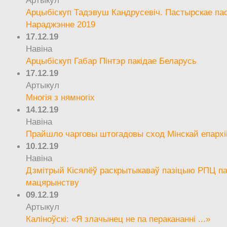
Артыкул
Арцыбіскуп Тадэвуш Кандрусевіч. Пастырскае па
Нараджэнне 2019
17.12.19
Навіна
Арцыбіскуп Габар Пінтэр пакідае Беларусь
17.12.19
Артыкул
Многія з нямногіх
14.12.19
Навіна
Прайшло чарговы штогадовы сход Мінскай епархі
10.12.19
Навіна
Дзмітрый Кісялёў раскрытыкаваў пазіцыю РПЦ па
мацярынству
09.12.19
Артыкул
Каліноўскі: «Я злачынец не па перакананні ...»