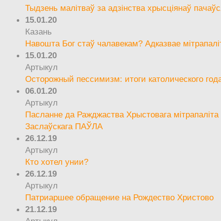
Тыдзень малітваў за адзінства хрысціянаў пачаўс
15.01.20
Казань
Навошта Бог стаў чалавекам? Адказвае мітрапалі
15.01.20
Артыкул
Осторожный пессимизм: итоги католического год
06.01.20
Артыкул
Пасланне да Ражджаства Хрыстовага мітрапаліта 
Заслаўскага ПАЎЛА
26.12.19
Артыкул
Кто хотел унии?
26.12.19
Артыкул
Патриаршее обращение на Рождество Христово
21.12.19