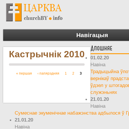
Навігацыя
Апошняе
Кастрычнік 2010
01.02.20
Навіна
Традыцыйна ўпот
« першая
‹ папярэдняя
1
2
3
Старонкі
вернікаў прадста
ўдзел у штогадо
служэньнях
21.01.20
Навіна
Сумеснае экуменічнае набажэнства адбылося ў Г
21.01.20
Навіна