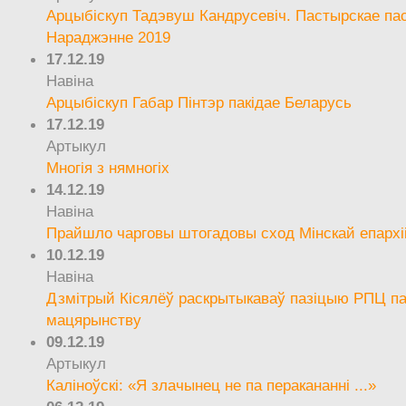
Арцыбіскуп Тадэвуш Кандрусевіч. Пастырскае па
Нараджэнне 2019
17.12.19
Навіна
Арцыбіскуп Габар Пінтэр пакідае Беларусь
17.12.19
Артыкул
Многія з нямногіх
14.12.19
Навіна
Прайшло чарговы штогадовы сход Мінскай епархі
10.12.19
Навіна
Дзмітрый Кісялёў раскрытыкаваў пазіцыю РПЦ па
мацярынству
09.12.19
Артыкул
Каліноўскі: «Я злачынец не па перакананні ...»