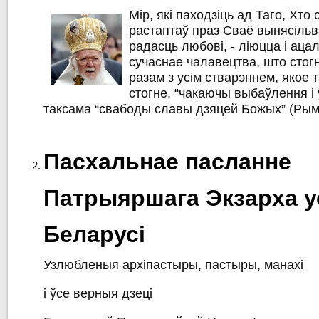
Мір, які паходзіць ад Таго, Хт
растаптаў праз Сваё вынясільван
радасць любові, - ліюцца і ац
сучаснае чалавецтва, што стогн
разам з усім стварэннем, якое т
стогне, “чакаючы выбаўлення і
таксама “свабоды славы дзяцей Божых” (Рым.
Пасхальнае пасланне
Патрыяршага Экзарха у
Беларусі
Узлюбленыя архіпастыры, пастыры, манахі
і ўсе верныя дзеці