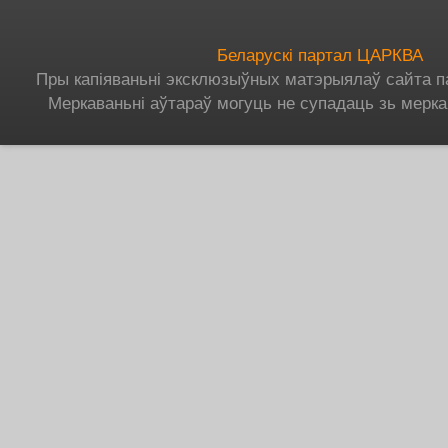
Беларускі партал ЦАРКВА
Пры капіяваньні эксклюзыўных матэрыялаў сайта п
Меркаваньні аўтараў могуць не супадаць зь мерка