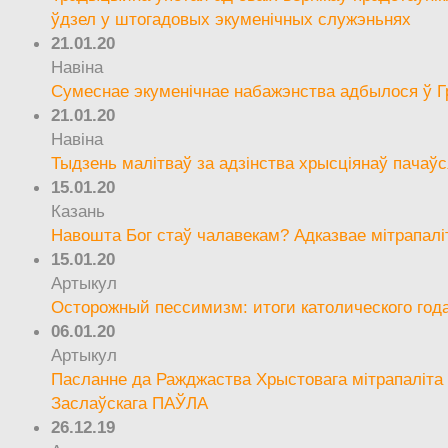
ўдзел у штогадовых экуменічных служэньнях
21.01.20
Навіна
Сумеснае экуменічнае набажэнства адбылося ў Г
21.01.20
Навіна
Тыдзень малітваў за адзінства хрысціянаў пачаўс
15.01.20
Казань
Навошта Бог стаў чалавекам? Адказвае мітрапалі
15.01.20
Артыкул
Осторожный пессимизм: итоги католического год
06.01.20
Артыкул
Пасланне да Ражджаства Хрыстовага мітрапаліта 
Заслаўскага ПАЎЛА
26.12.19