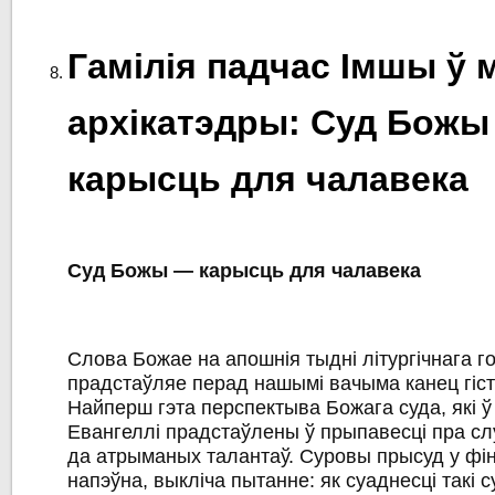
Гамілія падчас Імшы ў 
архікатэдры: Суд Божы
карысць для чалавека
Суд Божы — карысць для чалавека
Слова Божае на апошнія тыдні літургічнага г
прадстаўляе перад нашымі вачыма канец гісто
Найперш гэта перспектыва Божага суда, які 
Евангеллі прадстаўлены ў прыпавесці пра слу
да атрыманых талантаў. Суровы прысуд у фі
напэўна, выкліча пытанне: як суаднесці такі с