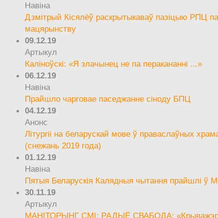
Навіна
Дзмітрый Кісялёў раскрытыкаваў пазіцыю РПЦ па
мацярынству
09.12.19
Артыкул
Каліноўскі: «Я злачынец не па перакананні ...»
06.12.19
Навіна
Прайшло чарговае паседжанне сіноду БПЦ
04.12.19
Анонс
Літургіі на беларускай мове ў праваслаўных храм
(снежань 2019 года)
01.12.19
Навіна
Пятыя Беларускія Калядныя чытання прайшлі ў М
30.11.19
Артыкул
МАНІТОРЫНГ СМІ: РАДЫЁ СВАБОДА: «Крыважэрн