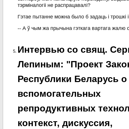
тэрміналогіі не распрацавалі?
Гэтае пытанне можна было б задаць і трошкі 
-- А ў чым жа прычына гэткага вартага жалю 
Интервью со свящ. Сер
Лепиным: "Проект Зако
Республики Беларусь о
вспомогательных
репродуктивных технол
контекст, дискуссия,