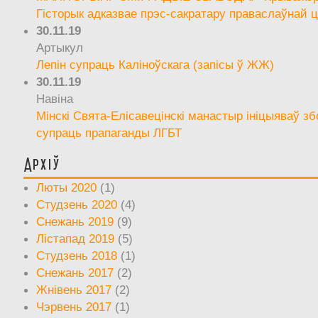
Гісторык адказвае прэс-сакратару праваслаўнай ц
30.11.19
Артыкул
Лепін супраць Каліноўскага (запісы ў ЖЖ)
30.11.19
Навіна
Мінскі Свята-Елісавецінскі манастыр ініцыяваў зб
супраць прапаганды ЛГБТ
Архіў
Люты 2020
(1)
Студзень 2020
(4)
Снежань 2019
(9)
Лістапад 2019
(5)
Студзень 2018
(1)
Снежань 2017
(2)
Жнівень 2017
(2)
Чэрвень 2017
(1)