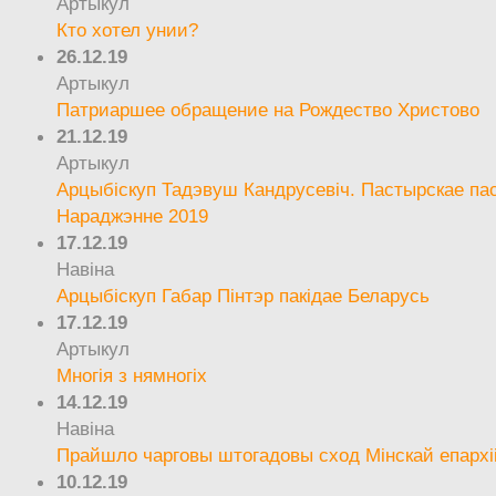
Артыкул
Кто хотел унии?
26.12.19
Артыкул
Патриаршее обращение на Рождество Христово
21.12.19
Артыкул
Арцыбіскуп Тадэвуш Кандрусевіч. Пастырскае па
Нараджэнне 2019
17.12.19
Навіна
Арцыбіскуп Габар Пінтэр пакідае Беларусь
17.12.19
Артыкул
Многія з нямногіх
14.12.19
Навіна
Прайшло чарговы штогадовы сход Мінскай епархі
10.12.19