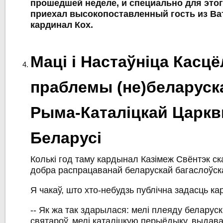
прошедшей неделе, и специально для этог
приехал высокопоставленный гость из Ва
кардинал Кох.
Маці і Настаўніца Касцё
праблемы (не)беларуск
Рыма-Каталіцкай Царкв
Беларусі
Колькі год таму кардынал Казімеж Свёнтэк ск
добра распрацаванай беларускай багаслоўска
Я чакаў, што хто-небудзь публічна задасць к
-- Як жа так здарылася: мелі плеяду беларуск
святароў, мелі каталіцкую перыёдыку, выдавалі