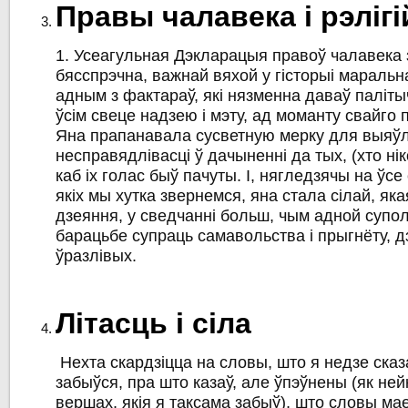
Правы чалавека і рэліг
1. Усеагульная Дэкларацыя правоў чалавека 
бясспрэчна, важнай вяхой у гісторыі маральн
адным з фактараў, які нязменна даваў паліт
ўсім свеце надзею і мэту, ад моманту свайго 
Яна прапанавала сусветную мерку для выяў
несправядлівасці ў дачыненні да тых, (хто нік
каб іх голас быў пачуты. І, нягледзячы на ўсе
якіх мы хутка звернемся, яна стала сілай, як
дзеяння, у сведчанні больш, чым адной супол
барацьбе супраць самавольства і прыгнёту, 
ўразлівых.
Літасць і сіла
Нехта скардзіцца на словы, што я недзе сказ
забыўся, пра што казаў, але ўпэўнены (як нейк
вершах, якія я таксама забыў), што словы ма