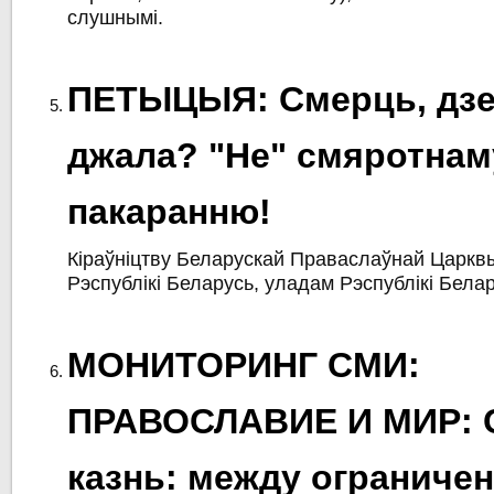
слушнымі.
ПЕТЫЦЫЯ: Смерць, дзе
джала? "Не" смяротнам
пакаранню!
Кіраўніцтву Беларускай Праваслаўнай Царкв
Рэспублікі Беларусь, уладам Рэспублікі Бела
МОНИТОРИНГ СМИ:
ПРАВОСЛАВИЕ И МИР: 
казнь: между ограничен