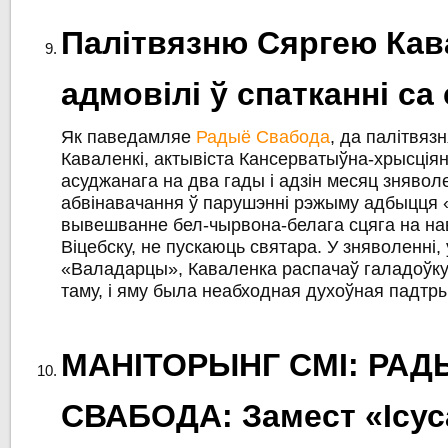
Палітвязню Сяргею Кав
адмовілі ў спатканні са
Як паведамляе
Радыё Свабода
, да палітвяз
Каваленкі, актывіста Кансерватыўна-хрысція
асуджанага на два гады і адзін месяц зняво
абвінавачання ў парушэнні рэжыму адбыцця «х
вывешванне бел-чырвона-белага сцяга на на
Віцебску, не пускаюць святара. У зняволенні,
«Валадарцы», Каваленка распачаў галадоўку
таму, і яму была неабходная духоўная падтр
МАНІТОРЫНГ СМІ: РАД
СВАБОДА: Замест «Ісус