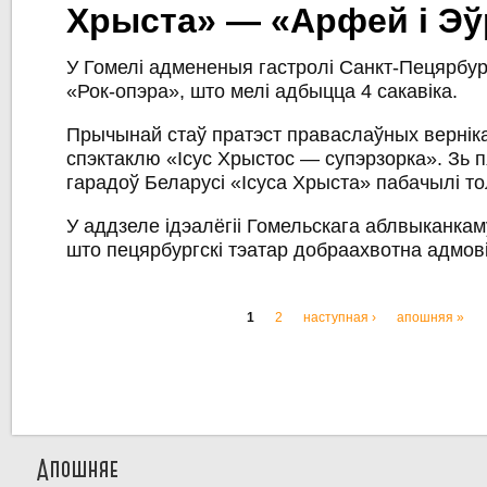
Хрыста» — «Арфей і Э
У Гомелі адмененыя гастролі Санкт-Пецярбур
«Рок-опэра», што мелі адбыцца 4 сакавіка.
Прычынай стаў пратэст праваслаўных вернік
спэктаклю «Ісус Хрыстос — супэрзорка». Зь 
гарадоў Беларусі «Ісуса Хрыста» пабачылі тол
У аддзеле ідэалёгіі Гомельскага аблвыканка
што пецярбургскі тэатар добраахвотна адмові
1
2
наступная ›
апошняя »
Старонкі
Апошняе