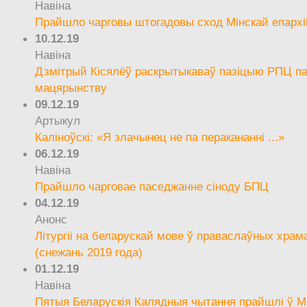
Навіна
Прайшло чарговы штогадовы сход Мінскай епархі
10.12.19
Навіна
Дзмітрый Кісялёў раскрытыкаваў пазіцыю РПЦ па
мацярынству
09.12.19
Артыкул
Каліноўскі: «Я злачынец не па перакананні ...»
06.12.19
Навіна
Прайшло чарговае паседжанне сіноду БПЦ
04.12.19
Анонс
Літургіі на беларускай мове ў праваслаўных храм
(снежань 2019 года)
01.12.19
Навіна
Пятыя Беларускія Калядныя чытання прайшлі ў М