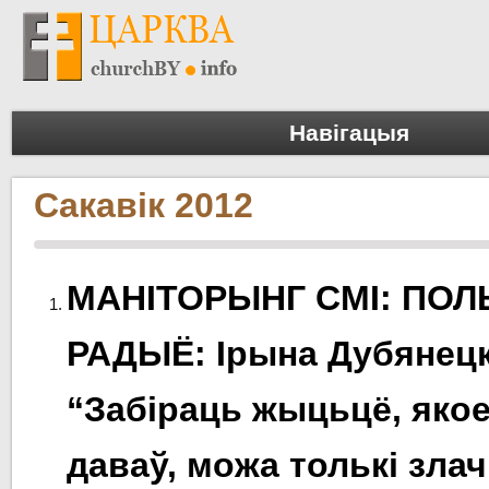
Навігацыя
Сакавік 2012
МАНІТОРЫНГ СМІ: ПОЛ
РАДЫЁ: Ірына Дубянецк
“Забіраць жыцьцё, якое
даваў, можа толькі зла