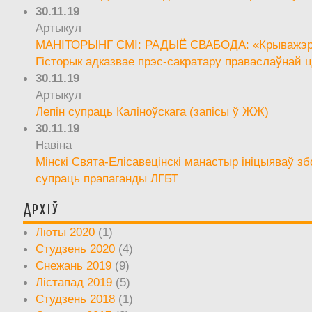
30.11.19
Артыкул
МАНІТОРЫНГ СМІ: РАДЫЁ СВАБОДА: «Крыважэрн
Гісторык адказвае прэс-сакратару праваслаўнай ц
30.11.19
Артыкул
Лепін супраць Каліноўскага (запісы ў ЖЖ)
30.11.19
Навіна
Мінскі Свята-Елісавецінскі манастыр ініцыяваў зб
супраць прапаганды ЛГБТ
Архіў
Люты 2020
(1)
Студзень 2020
(4)
Снежань 2019
(9)
Лістапад 2019
(5)
Студзень 2018
(1)