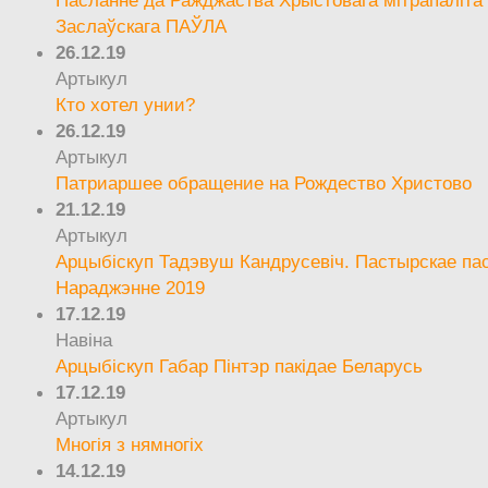
Заслаўскага ПАЎЛА
26.12.19
Артыкул
Кто хотел унии?
26.12.19
Артыкул
Патриаршее обращение на Рождество Христово
21.12.19
Артыкул
Арцыбіскуп Тадэвуш Кандрусевіч. Пастырскае па
Нараджэнне 2019
17.12.19
Навіна
Арцыбіскуп Габар Пінтэр пакідае Беларусь
17.12.19
Артыкул
Многія з нямногіх
14.12.19