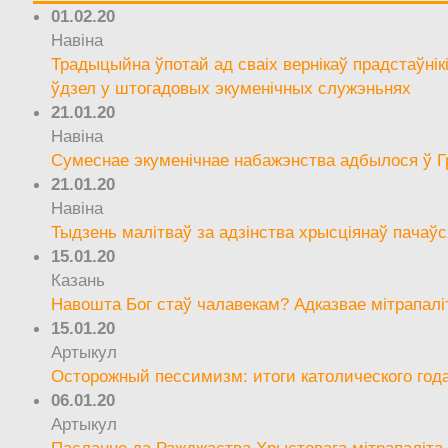
01.02.20
Навіна
Традыцыйна ўпотай ад сваіх вернікаў прадстаўнік
ўдзел у штогадовых экуменічных служэньнях
21.01.20
Навіна
Сумеснае экуменічнае набажэнства адбылося ў Г
21.01.20
Навіна
Тыдзень малітваў за адзінства хрысціянаў пачаўс
15.01.20
Казань
Навошта Бог стаў чалавекам? Адказвае мітрапалі
15.01.20
Артыкул
Осторожный пессимизм: итоги католического год
06.01.20
Артыкул
Пасланне да Ражджаства Хрыстовага мітрапаліта 