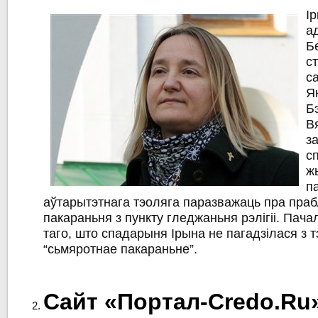
І
а
Б
с
с
Я
Бэ
В
з
с
ж
п
аўтарытэтнага тэоляга паразважаць пра пра
пакараньня з пункту гледжаньня рэлігіі. Пача
таго, што спадарыня Ірына не пагадзілася з 
“сьмяротнае пакараньне”.
Сайт «Портал-Credo.Ru»