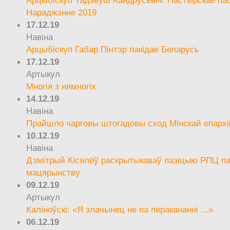
Арцыбіскуп Тадэвуш Кандрусевіч. Пастырскае па
Нараджэнне 2019
17.12.19
Навіна
Арцыбіскуп Габар Пінтэр пакідае Беларусь
17.12.19
Артыкул
Многія з нямногіх
14.12.19
Навіна
Прайшло чарговы штогадовы сход Мінскай епархі
10.12.19
Навіна
Дзмітрый Кісялёў раскрытыкаваў пазіцыю РПЦ па
мацярынству
09.12.19
Артыкул
Каліноўскі: «Я злачынец не па перакананні ...»
06.12.19