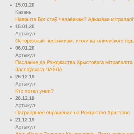
15.01.20
Казань
Навошта Бог стаў чалавекам? Адказвае мітрапалі
15.01.20
Артыкул
Осторожный пессимизм: итоги католического год
06.01.20
Артыкул
Пасланне да Ражджаства Хрыстовага мітрапаліта 
Заслаўскага ПАЎЛА
26.12.19
Артыкул
Кто хотел унии?
26.12.19
Артыкул
Патриаршее обращение на Рождество Христово
21.12.19
Артыкул