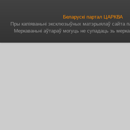
Беларускі партал ЦАРКВА
Пры капіяваньні эксклюзыўных матэрыялаў сайта п
Меркаваньні аўтараў могуць не супадаць зь мерка