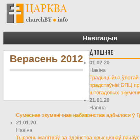
Навігацыя
Апошняе
Верасень 2012
01.02.20
Навіна
Традыцыйна ўпотай а
прадстаўнікі БПЦ пр
штогадовых экумені
21.01.20
Навіна
Сумеснае экуменічнае набажэнства адбылося ў Г
21.01.20
Навіна
Тыдзень малітваў за адзінства хрысціянаў пачаўс