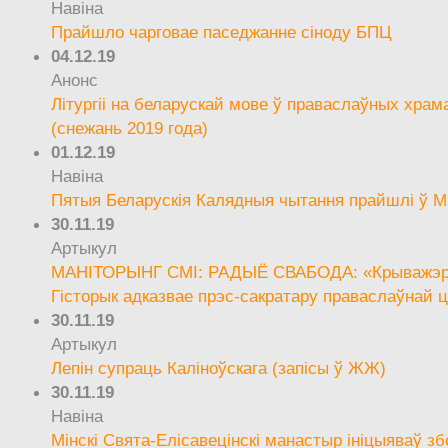
Навіна
Прайшло чарговае паседжанне сіноду БПЦ
04.12.19
Анонс
Літургіі на беларускай мове ў праваслаўных храм
(снежань 2019 года)
01.12.19
Навіна
Пятыя Беларускія Калядныя чытання прайшлі ў М
30.11.19
Артыкул
МАНІТОРЫНГ СМІ: РАДЫЁ СВАБОДА: «Крыважэрн
Гісторык адказвае прэс-сакратару праваслаўнай ц
30.11.19
Артыкул
Лепін супраць Каліноўскага (запісы ў ЖЖ)
30.11.19
Навіна
Мінскі Свята-Елісавецінскі манастыр ініцыяваў зб