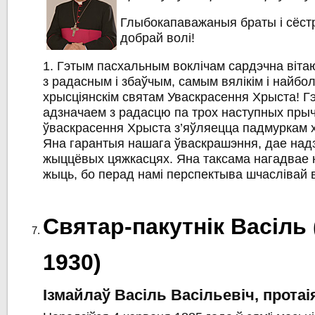
Глыбокапаважаныя браты і сёстр
добрай волі!
1. Гэтым пасхальным воклічам сардэчна вітаю
з радасным і збаўчым, самым вялікім і найб
хрысціянскім святам Уваскрасення Хрыста! Г
адзначаем з радасцю па трох наступных пры
ўваскрасення Хрыста з’яўляецца падмуркам 
Яна гарантыя нашага ўваскрашэння, дае надз
жыццёвых цяжкасцях. Яна таксама нагадвае 
жыць, бо перад намі перспектыва шчаслівай в
Святар-пакутнік Васіль 
1930)
Ізмайлаў Васіль Васільевіч, протаі