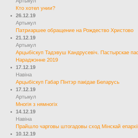
Артыкул
Кто хотел унии?
26.12.19
Артыкул
Патриаршее обращение на Рождество Христово
21.12.19
Артыкул
Арцыбіскуп Тадэвуш Кандрусевіч. Пастырскае па
Нараджэнне 2019
17.12.19
Навіна
Арцыбіскуп Габар Пінтэр пакідае Беларусь
17.12.19
Артыкул
Многія з нямногіх
14.12.19
Навіна
Прайшло чарговы штогадовы сход Мінскай епархі
10.12.19