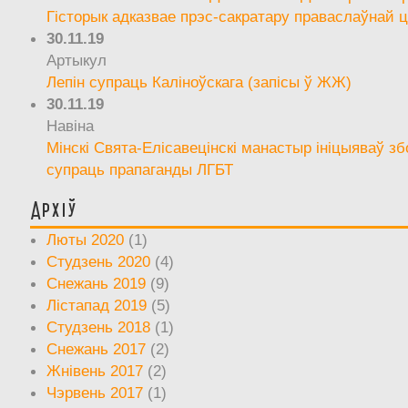
Гісторык адказвае прэс-сакратару праваслаўнай ц
30.11.19
Артыкул
Лепін супраць Каліноўскага (запісы ў ЖЖ)
30.11.19
Навіна
Мінскі Свята-Елісавецінскі манастыр ініцыяваў зб
супраць прапаганды ЛГБТ
Архіў
Люты 2020
(1)
Студзень 2020
(4)
Снежань 2019
(9)
Лістапад 2019
(5)
Студзень 2018
(1)
Снежань 2017
(2)
Жнівень 2017
(2)
Чэрвень 2017
(1)