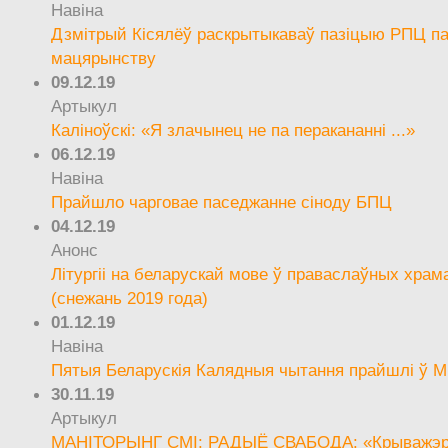
Навіна
Дзмітрый Кісялёў раскрытыкаваў пазіцыю РПЦ па
мацярынству
09.12.19
Артыкул
Каліноўскі: «Я злачынец не па перакананні ...»
06.12.19
Навіна
Прайшло чарговае паседжанне сіноду БПЦ
04.12.19
Анонс
Літургіі на беларускай мове ў праваслаўных храм
(снежань 2019 года)
01.12.19
Навіна
Пятыя Беларускія Калядныя чытання прайшлі ў М
30.11.19
Артыкул
МАНІТОРЫНГ СМІ: РАДЫЁ СВАБОДА: «Крыважэрн