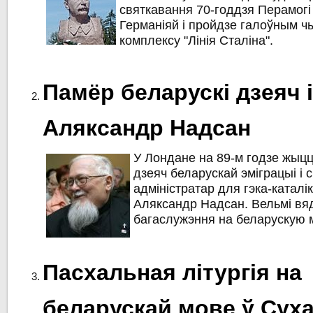
святкавання 70-годдзя Перамогі
Германіяй і пройдзе галоўным ч
комплексу "Лінія Сталіна".
Памёр беларускі дзеяч 
Аляксандр Надсан
У Лондане на 89-м годзе жыц
дзеяч беларускай эміграцыі і 
адміністратар для гэка-катал
Аляксандр Надсан. Вельмі вя
багаслужэння на беларускую 
Пасхальная літургія на
беларускай мове ў Сух