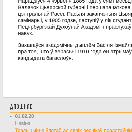
Нарадзіўся 4 чэрвеня 1885 года ў сям'і месьці
Валачок Цьвярской губерні і першапачаткова
цэнтральнай Расеі. Пасьля заканчэньня Цьвя
сэмінарыі, у 1905 годзе, паступіў у лік студэн
Пецярбургзкай Духоўнай Акадэміі і праслухаў
навук.
Захаваўся акадэмічны дыплём Васіля Ізмайла
пра тое, што ў верасьні 1910 года ён атрымаў
кандыдата багаслоўя.
Апошняе
01.02.20
Навіна
Традыцыйна ўпотай ад сваіх вернікаў прадстаўнік