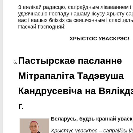
З вялікай радасцю, сапраўдным лікаваннем і
удзячнасцю Госпаду нашаму Іісусу Хрысту са
вас і вашых блізкіх са свяшчэнным і спасіце
Пасхай Гасподняй:
ХРЫСТОС УВАСКРЭС!
Пастырскае пасланне
Мітрапаліта Тадэвуша
Кандрусевіча на Вялікд
г.
Беларусь, будзь краінай увас
Хрыстус уваскрос – сапраўды ў