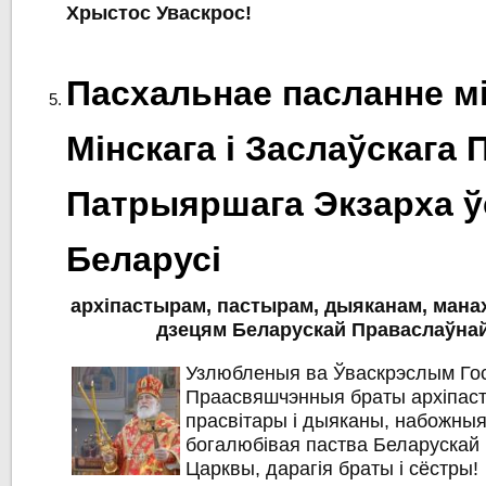
Хрыстос Уваскрос!
Пасхальнае пасланне мі
Мінскага і Заслаўскага 
Патрыяршага Экзарха ў
Беларусі
архіпастырам, пастырам, дыяканам, манах
дзецям Беларускай Праваслаўна
Узлюбленыя ва Ўваскрэслым Го
Праасвяшчэнныя браты архіпас
прасвітары і дыяканы, набожныя ін
богалюбівая паства Беларускай
Царквы, дарагія браты і сёстры!