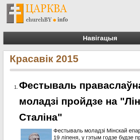
Навігацыя
Красавік 2015
Фестываль праваслаўн
моладзі пройдзе на "Лін
Сталіна"
Фестываль моладзі Мінскай епарх
19 ліпеня, у гэтым годзе будзе