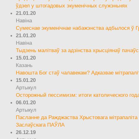
ўдзел у штогадовых экуменічных служэньнях
21.01.20
Навіна
Сумеснае экуменічнае набажэнства адбылося ў Г
21.01.20
Навіна
Тыдзень малітваў за адзінства хрысціянаў пачаўс
15.01.20
Казань
Навошта Бог стаў чалавекам? Адказвае мітрапалі
15.01.20
Артыкул
Осторожный пессимизм: итоги католического год
06.01.20
Артыкул
Пасланне да Ражджаства Хрыстовага мітрапаліта 
Заслаўскага ПАЎЛА
26.12.19