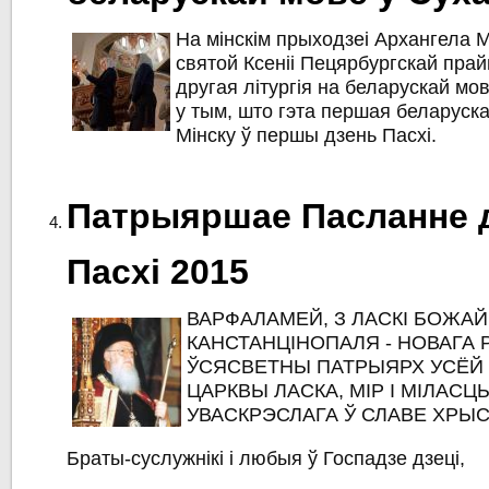
На мінскім прыходзеі Архангела М
святой Ксеніі Пецярбургскай пра
другая літургія на беларускай мо
у тым, што гэта першая беларуска
Мінску ў першы дзень Пасхі.
Патрыяршае Пасланне 
Пасхі 2015
ВАРФАЛАМЕЙ
, З ЛАСКІ БОЖА
КАНСТАНЦІНОПАЛЯ - НОВАГА 
ЎСЯСВЕТНЫ ПАТРЫЯРХ УСЁЙ
ЦАРКВЫ ЛАСКА, МІР І МІЛАСЦ
УВАСКРЭСЛАГА Ў СЛАВЕ ХРЫ
Браты-суслужнікі і любыя ў Госпадзе дзеці,