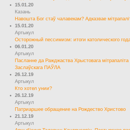
15.01.20
Казань
Навошта Бог стаў чалавекам? Адказвае мітрапалі
15.01.20
Артыкул
Осторожный пессимизм: итоги католического год
06.01.20
Артыкул
Пасланне да Ражджаства Хрыстовага мітрапаліта 
Заслаўскага ПАЎЛА
26.12.19
Артыкул
Кто хотел унии?
26.12.19
Артыкул
Патриаршее обращение на Рождество Христово
21.12.19
Артыкул