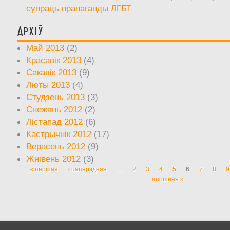
супраць прапаганды ЛГБТ
Архіў
Май 2013
(2)
Красавік 2013
(4)
Сакавік 2013
(9)
Люты 2013
(4)
Студзень 2013
(3)
Снежань 2012
(2)
Лістапад 2012
(6)
Кастрычнік 2012
(17)
Верасень 2012
(9)
Жнівень 2012
(3)
« першая
‹ папярэдняя
…
2
3
4
5
6
7
8
9
Старонкі
апошняя »