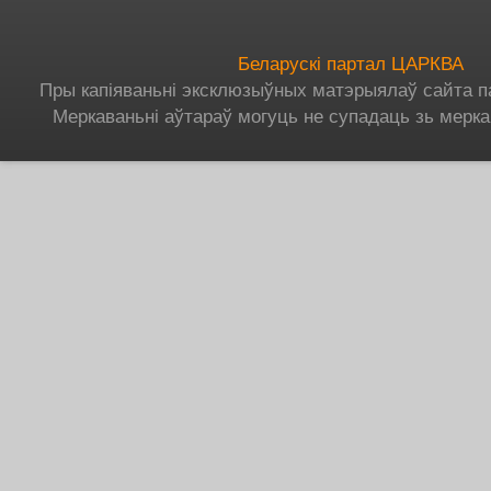
Беларускі партал ЦАРКВА
Пры капіяваньні эксклюзыўных матэрыялаў сайта п
Меркаваньні аўтараў могуць не супадаць зь мерка