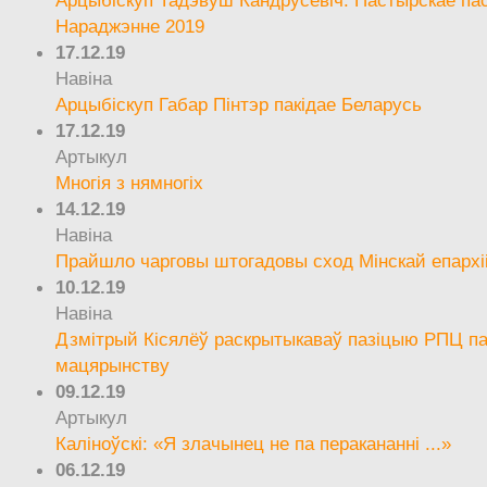
Арцыбіскуп Тадэвуш Кандрусевіч. Пастырскае па
Нараджэнне 2019
17.12.19
Навіна
Арцыбіскуп Габар Пінтэр пакідае Беларусь
17.12.19
Артыкул
Многія з нямногіх
14.12.19
Навіна
Прайшло чарговы штогадовы сход Мінскай епархі
10.12.19
Навіна
Дзмітрый Кісялёў раскрытыкаваў пазіцыю РПЦ па
мацярынству
09.12.19
Артыкул
Каліноўскі: «Я злачынец не па перакананні ...»
06.12.19