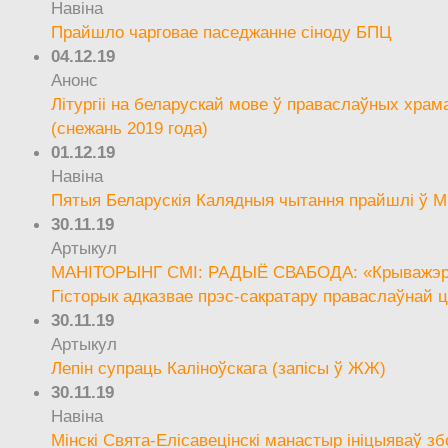
Навіна
Прайшло чарговае паседжанне сіноду БПЦ
04.12.19
Анонс
Літургіі на беларускай мове ў праваслаўных храм
(снежань 2019 года)
01.12.19
Навіна
Пятыя Беларускія Калядныя чытання прайшлі ў М
30.11.19
Артыкул
МАНІТОРЫНГ СМІ: РАДЫЁ СВАБОДА: «Крыважэрн
Гісторык адказвае прэс-сакратару праваслаўнай ц
30.11.19
Артыкул
Лепін супраць Каліноўскага (запісы ў ЖЖ)
30.11.19
Навіна
Мінскі Свята-Елісавецінскі манастыр ініцыяваў зб