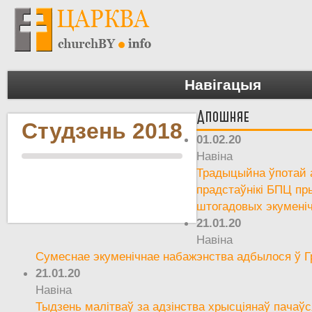
Навігацыя
Апошняе
Студзень 2018
01.02.20
Навіна
Традыцыйна ўпотай а
прадстаўнікі БПЦ пр
штогадовых экумені
21.01.20
Навіна
Сумеснае экуменічнае набажэнства адбылося ў Г
21.01.20
Навіна
Тыдзень малітваў за адзінства хрысціянаў пачаўс