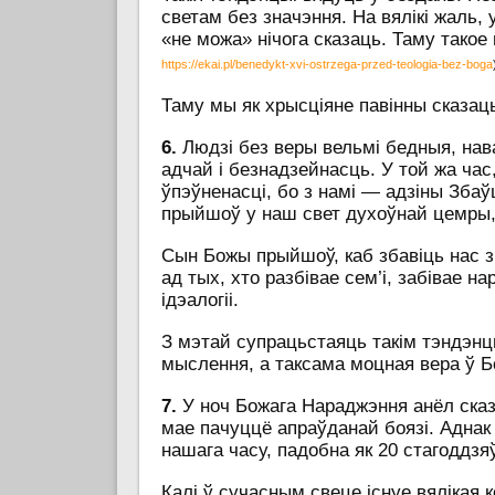
светам без значэння. На вялікі жаль, 
«не можа» нічога сказаць. Таму тако
https://ekai.pl/benedykt-xvi-ostrzega-przed-teologia-bez-boga
Таму мы як хрысціяне павінны сказа
6.
Людзі без веры вельмі бедныя, нав
адчай і безнадзейнасць. У той жа час
ўпэўненасці, бо з намі — адзіны Збаўц
прыйшоў у наш свет духоўнай цемры, х
Сын Божы прыйшоў, каб збавіць нас з 
ад тых, хто разбівае сем’і, забівае 
ідэалогіі.
З мэтай супрацьстаяць такім тэндэнц
мыслення, а таксама моцная вера ў Бог
7.
У ноч Божага Нараджэння анёл сказ
мае пачуццё апраўданай боязі. Аднак
нашага часу, падобна як 20 стагоддзя
Калі ў сучасным свеце існуе вялікая 