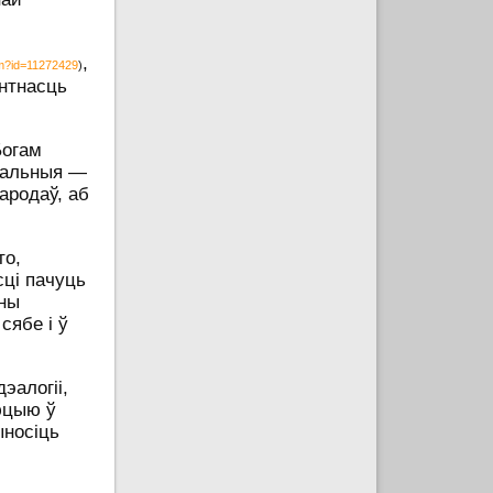
,
em?id=11272429
)
антнасць
Богам
аральныя —
ародаў, аб
то,
ці пачуць
нны
сябе і ў
эалогіі,
люцыю ў
ыносіць