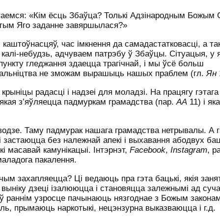
аемся: «Кім ёсць Збаўца? Толькі Адзінародным Божым 
гэтым Яго заданне завяршылася?»
 каштоўнасцяў, час імкнення да самадастатковасці, а та
калі-небудзь, адчуваем патрэбу ў Збаўцы. Сітуацыя, у 
 пункту гледжання здаецца трагічнай, і мы ўсё больш
шальніцтва не зможам вырашыць нашых праблем (гл.
Ян
крыніцы радасці і надзеі для моладзі. На працягу гэтаг
 якая з’яўляецца падмуркам грамадства (пар.
АА
11) і як
одзе. Таму падмурак нашага грамадства нетрывалы. А г
 застаюцца без належнай апекі і выхавання абодвух бац
дкі масавай камунікацыі. Інтэрнэт,
Facebook
,
In
stagram
, р
маладога пакалення.
 чым захапляецца? Ці ведаюць пра гэта бацькі, якія зан
 выніку дзеці ізалююцца і становяцца залежнымі ад суч
 ў раннім узросце пачынаюць нязгоднае з Божым закона
ь, прымаюць наркотыкі, нецэнзурна выказваюцца і г.д.