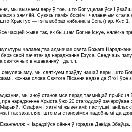
я, мы вызнаем веру ў тое, што Бог уцелавіўся і ўвайш
алася з зямлёй. Сувязь паміж боскім і чалавечым стала 
што Хрыстус — гэта вобраз нябачнага Бога (пар.
Клс
1, 
 ўсё часцей жыве так, як быццам Бог не існуе, нялёгка п
 культуры чалавецтва адзначае свята Божага Нараджэнн
е бярэ свой пачатак ад нараджэння Езуса. Сведчаць пап
а святочных віншаванняў і да т.п.
 секулярызму, мы святкуем праўду нашай веры, што Бог
камі, кожнае слова Святога Пісання вядзе да Яго і ўсё 
жэння, мы зноў становімся перад таямніцай прыйсця Б
д пра нараджэнне Хрыста ўжо 20 стагоддзяў зачароўвае
Марыяй, Юзафам і хатнімі жывёламі; пастушкі, анёльскі
ожа і так захапляе, што мы становімся падобнымі да дзя
вангелля: «Нарадзіўся сёння ў горадзе Давіда Збаўца, 