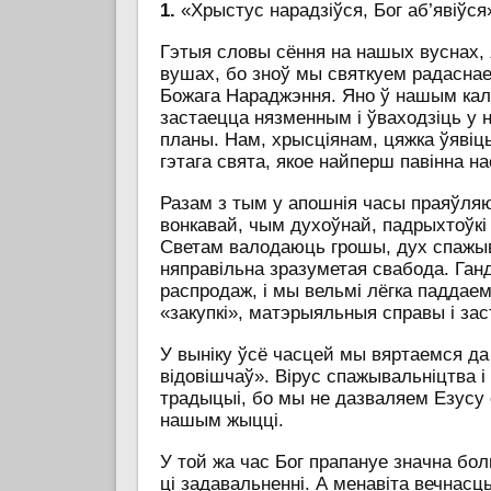
1.
«Хрыстус нарадзіўся, Бог аб’явіўся
Гэтыя словы сёння на нашых вуснах,
вушах, бо зноў мы святкуем радаснае
Божага Нараджэння. Яно ў нашым ка
застаецца нязменным і ўваходзіць у
планы. Нам, хрысціянам, цяжка ўявіц
гэтага свята, якое найперш павінна н
Разам з тым у апошнія часы праяўля
вонкавай, чым духоўнай, падрыхтоўкі 
Светам валодаюць грошы, дух спажыв
няправільна зразуметая свабода. Га
распродаж, і мы вельмі лёгка паддаем
«закупкі», матэрыяльныя справы і з
У выніку ўсё часцей мы вяртаемся д
відовішчаў». Вірус спажывальніцтва 
традыцыі, бо мы не дазваляем Езусу 
нашым жыцці.
У той жа час Бог прапануе значна б
ці задавальненні. А менавіта вечнасц