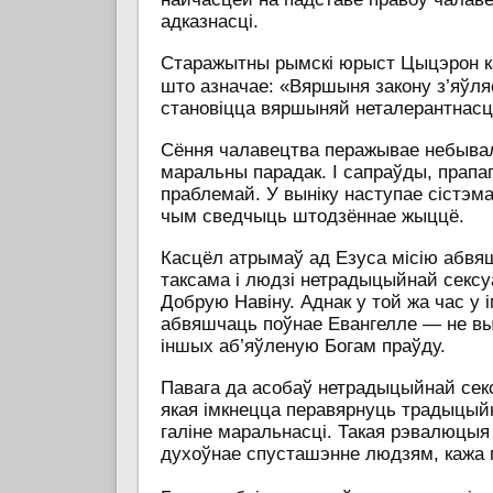
адказнасці.
Старажытны рымскі юрыст Цыцэрон к
што азначае: «Вяршыня закону з’яўля
становіцца вяршыняй неталерантнасц
Сёння чалавецтва перажывае небывалы
маральны парадак. І сапраўды, прап
праблемай. У выніку наступае сістэм
чым сведчыць штодзённае жыццё.
Касцёл атрымаў ад Езуса місію абвя
таксама і людзі нетрадыцыйнай секс
Добрую Навіну. Аднак у той жа час у
абвяшчаць поўнае Евангелле — не вык
іншых аб’яўленую Богам праўду.
Павага да асобаў нетрадыцыйнай секс
якая імкнецца перавярнуць традыцыйн
галіне маральнасці. Такая рэвалюцыя
духоўнае спусташэнне людзям, кажа