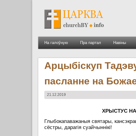
На галоўную
Пра партал
Навіны
Арцыбіскуп Тадэв
пасланне на Божа
21.12.2019
ХРЫСТУС НА
Глыбокапаважаныя
святары, кансэкра
сёстры, дарагія суайчыннікі!