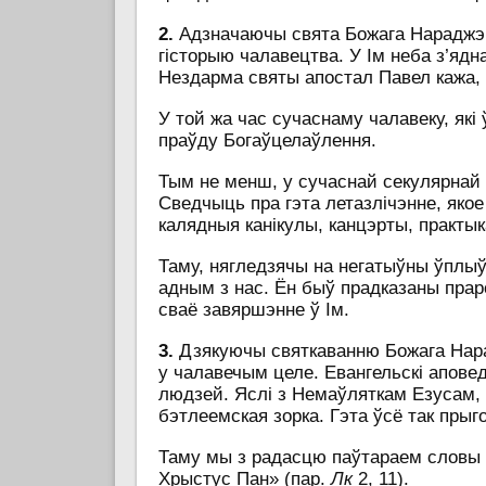
2.
Адзначаючы свята Божага Нараджэнн
гісторыю чалавецтва. У Ім неба з’ядн
Нездарма святы апостал Павел кажа, 
У той жа час сучаснаму чалавеку, які
праўду Богаўцелаўлення.
Тым не менш, у сучаснай секулярнай
Сведчыць пра гэта летазлічэнне, яко
калядныя канікулы, канцэрты, практык
Таму, нягледзячы на негатыўны ўплыў
адным з нас. Ён быў прадказаны праро
сваё завяршэнне ў Ім.
3.
Дзякуючы святкаванню Божага Нарад
у чалавечым целе. Евангельскі апове
людзей. Яслі з Немаўляткам Езусам, 
бэтлеемская зорка. Гэта ўсё так прыг
Таму мы з радасцю паўтараем словы Е
Хрыстус Пан» (пар.
Лк
2, 11).