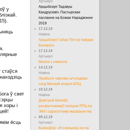
Артыкул
Арцыбіскуп Тадэвуш
оў у
Кандрусевіч. Пастырскае
блізкай.
пасланне на Божае Нараджэнне
15).
2019
17.12.19
рыняць
Навіна
Арцыбіскуп Габар Пінтэр пакідае
Беларусь
я.
17.12.19
улярные
Артыкул
Многія з нямногіх
14.12.19
 стаўся
Навіна
знаходзіць
Прайшло чарговы штогадовы
сход Мінскай епархіі БПЦ
10.12.19
ога ў свет
Навіна
 сэрцы
Дзмітрый Кісялёў
я хоры і
раскрытыкаваў пазіцыю РПЦ па
цей!
ЭКА і сурагатнаму мацярынству
09.12.19
якім ёсць
Артыкул
Каліноўскі: «Я злачынец не па