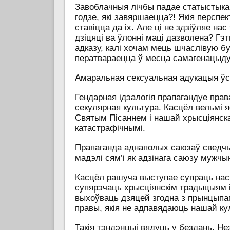
Завоблачныя лічбы падае статыстыка 
годзе, які завяршаецца?! Якія перспе
ставіцца да іх. Але ці не здзіўляе на
дзіцяці ва ўлонні маці дазволена? Гэ
адказу, калі хочам мець шчаслівую б
ператвараецца ў месца самагенацыду
Амаральная сексуальная адукацыя ўсі
Гендарная ідэалогія прапагандуе права
секулярная культура. Касцёл вельмі 
Святым Пісаннем і нашай хрысціянска
катастрафічнымі.
Прапаганда аднаполых саюзаў сведч
мадэлі сям’і як адзінага саюзу мужчы
Касцёл рашуча выступае супраць насіл
супярэчаць хрысціянскім традыцыям і
выхоўваць дзяцей згодна з прынцыпам
правы, якія не адпавядаюць нашай ку
Такія тэндэнцыі вядуць у бездань. Н