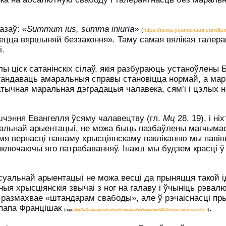
азаў:
«
Summum
ius
,
summa
iniuria
»
(
https://news.ycombinator.com/it
ецца вяршыняй беззаконня». Таму самая вялікая талер
і.
 ціск сатанінскіх сілаў, якія разбураюць устаноўлены 
агандаваць амаральныя справы становіцца нормай, а м
атычная маральная дэградацыя чалавека, сям’і і цэлых н
шчэння Евангелля ўсяму чалавецтву (гл.
Мц
28, 19), і ніх
уальнай арыентацыі, не можа быць пазбаўлены магчымас
 імя вернасці нашаму хрысціянскаму пакліканню мы паві
лючаючы яго патрабаванняў. Інакш мы будзем красці ў 
уальнай арыентацыі не можа весці да прыняцця такой ід
ыя хрысціянскія звычаі з ног на галаву і ўчыніць рэва
 размахвае «штандарам свабоды», але ў рэчаіснасці пр
 папа Францішак
.
(пар.
http://w2.vatican.va/content/francesco/en/speeches/2014/november.index.2.html
)