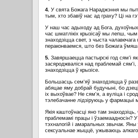
4.
У свята Божага Нараджэння мы пыт
тым, хто збавіў нас ад граху? Ці на 
У наш час адыходу ад Бога, духоўных
час шматлікіх крызісаў мы лепш, чым 
знаходзіцца свет, з чыста чалавечага
пераконваемся, што без Божага ўмя
5.
Завяршаецца пастырскі год сям’і як 
засяроджваліся над праблемай сям’і,
знаходзіцца ў крызісе.
Большасць сем’яў знаходзяцца ў разв
абяцае яму добрай будучыні, бо дзеці
іх выхоўвае? Не сям’я, а вуліца і сро
тэлебачанне лідзіруюць у фармацыі 
Якія каштоўнасці яно там знаходзіць,
праблемамі працы і ўзаемаадносін? У
тэхналогій і амаральных звычак. Яны
сексуальнае жыццё, ужываюць алкагол