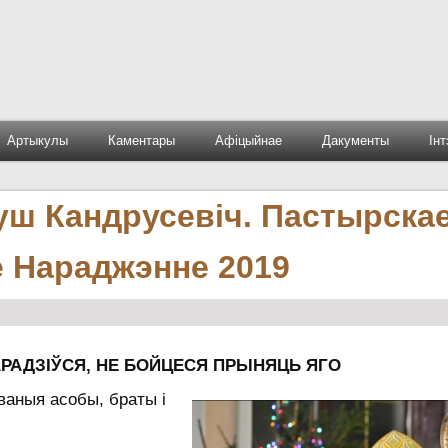
Артыкулы
Каментары
Афіцыйнае
Дакументы
Ін
уш Кандрусевіч. Пастырска
е Нараджэнне 2019
РАДЗІЎСЯ, НЕ БОЙЦЕСЯ ПРЫНЯЦЬ ЯГО
ваныя асобы, браты і