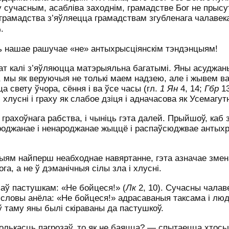
у сучасным, асабліва заходнім, грамадстве Бог не прысут
е грамадства з’яўляецца грамадствам згубленага чалаве
.
)
ць нашае рашучае «не» антыхрысціянскім тэндэнцыям!
ат калі з’яўляюцца матэрыяльна багатымі. Яны асуджан
, мы як веруючыя не толькі маем надзею, але і жывем в
а свету ўчора, сёння і ва ўсе часы (гл.
1 Ян
4, 14;
Гбр
13
лусні і граху як слабое дзіця і адначасова як Усемагут
грахоўнага рабства, і чыніць гэта далей. Прыйшоў, каб 
народжанае і ненароджанае жыццё і распаўсюджвае антыхр
ыям найперш неабходнае навяртанне, гэта азначае змен
а, а не ў дэманічныя сілы зла і хлусні.
аў пастушкам: «Не бойцеся!» (
Лк
2, 10). Сучасны чалаве
 словы анёла: «Не бойцеся!» адрасаваныя таксама і лю
ў таму яны былі скіраваны да пастушкоў.
колькасць пагрозаў, то як не баяцца? — спытаецца хтосьц