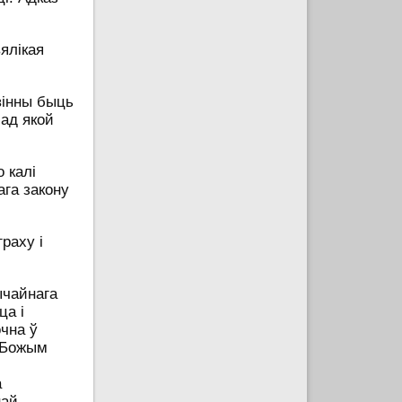
ялікая
авінны быць
 ад якой
 калі
ага закону
раху і
ычайнага
ца і
очна ў
 Божым
а
най