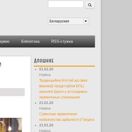
Пошук
Форма пошуку
Беларуская
тэрвію
Бібліятэка
RSS-стужка
Апошняе
е
01.02.20
Навіна
Традыцыйна ўпотай ад сваіх
вернікаў прадстаўнікі БПЦ
прынялі ўдзел у штогадовых
экуменічных служэньнях
21.01.20
Навіна
Сумеснае экуменічнае
набажэнства адбылося ў Гродна
21.01.20
Навіна