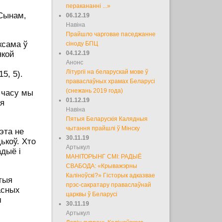
перакананні ...»
Сынам,
06.12.19
Навіна
Прайшло чарговае паседжанне
ксама ў
сіноду БПЦ
якой
04.12.19
Анонс
Літургіі на беларускай мове ў
15, 5).
праваслаўных храмах Беларусі
(снежань 2019 года)
а часу мы
01.12.19
ая
Навіна
Пятыя Беларускія Калядныя
чытання прайшлі ў Мінску
эта не
30.11.19
ькоў. Хто
Артыкул
адыё і
МАНІТОРЫНГ СМІ: РАДЫЁ
СВАБОДА: «Крыважэрны
Каліноўскі?» Гісторык адказвае
ятыя
прэс-сакратару праваслаўнай
асных
царквы ў Беларусі
м
30.11.19
Артыкул