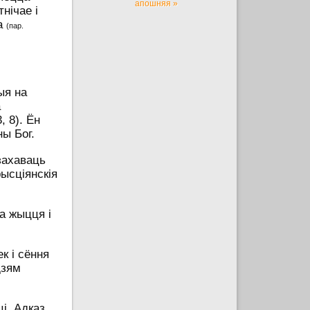
апошняя »
нічае і
ка
(пар.
ыя на
а
, 8). Ён
ны Бог.
захаваць
ысціянскія
а жыцця і
к і сёння
дзям
і. Адказ