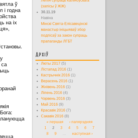
Лепін супраць Каліноўскага
вятла ў
(запісы ў ЖЖ)
 і годна
30.11.19
бойства
Навіна
ь на іх
Мінскі Свята-Елісавецінскі
ця»,
манастыр ініцыяваў збор
подпісаў за закон супраць
прапаганды ЛГБТ
ўстановы.
Архіў
ку
 са
Люты 2017
(5)
Лістапад 2016
(1)
быць
Кастрычнік 2016
(1)
Верасень 2016
(1)
Жнівень 2016
(1)
оранай
Ліпень 2016
(4)
Чэрвень 2016
(3)
Май 2016
(9)
якія
Красавік 2016
(7)
Бога:
Сакавік 2016
(8)
рапануюцца
« першая
‹ папярэдняя
Старонкі
1
2
3
4
5
6
7
8
9
…
наступная ›
ляецца