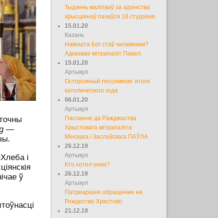
Тыдзень малітваў за адзінства
хрысціянаў пачаўся 18 студзеня
15.01.20
Казань
Навошта Бог стаў чалавекам?
Адказвае мітрапаліт Павел.
15.01.20
Артыкул
Осторожный пессимизм: итоги
католического года
06.01.20
Артыкул
яточны
Пасланне да Ражджаства
g
—
Хрыстовага мітрапаліта
Мінскага і Заслаўскага ПАЎЛА
чы.
26.12.19
Артыкул
Хлеба і
Кто хотел унии?
ціянскія
26.12.19
ічае ў
Артыкул
Патриаршее обращение на
Рождество Христово
штоўнасці
21.12.19