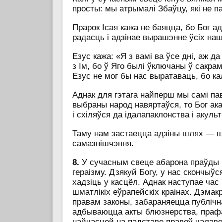
просты: мы атрымалі Збаўцу, які не п
Прарок Ісая кажа не баяцца, бо Бог ад
радасць і адзінае вырашэнне ўсіх н
Езус кажа: «Я з вамі ва ўсе дні, аж да
з Ім, бо ў Яго былі ўключаны ў сакра
Езус не мог бы нас выратаваць, бо кал
Аднак для гэтага найперш мы самі па
выбраны народ навяртаўся, то Бог ак
і схіляўся да ідалапаклонства і акульт
Таму нам застаецца адзіны шлях — шл
самазнішчэння.
8.
У сучасным свеце абарона праўды і
гераізму. Дзякуй Богу, у нас скончыўся
хадзіць у касцёл. Аднак наступае час
шматлікіх еўрапейскіх краінах. Дэм
правам законы, забараняецца публічн
адбываюцца акты блюзнерства, прафан
найчасцей на падставе правоў чалав