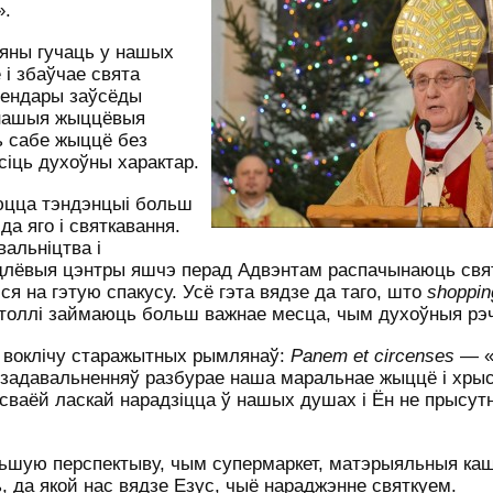
».
 яны гучаць у нашых
 і збаўчае свята
лендары заўсёды
 нашыя жыццёвыя
ь сабе жыццё без
асіць духоўны характар.
юцца тэндэнцыі больш
да яго і святкавання.
альніцтва і
ндлёвыя цэнтры яшчэ перад Адвэнтам распачынаюць св
ся на гэтую спакусу. Усё гэта вядзе да таго, што
shoppin
астоллі займаюць больш важнае месца, чым духоўныя рэ
а воклічу старажытных рымлянаў:
Panem
et
circenses
— «
і задавальненняў разбурае наша маральнае жыццё і хрыс
сваёй ласкай нарадзіцца ў нашых душах і Ён не прысутн
ольшую перспектыву, чым супермаркет, матэрыяльныя ка
ь, да якой нас вядзе Езус, чыё нараджэнне святкуем.