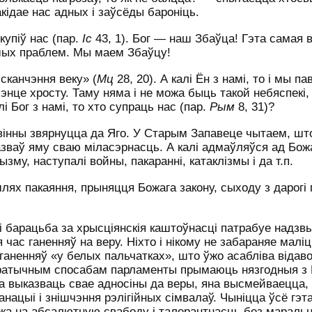
акідае нас адных і заўсёды бароніць.
купіў нас (пар.
Іс
43, 1). Бог — наш Збаўца! Гэта самая в
ашых праблем. Мы маем Збаўцу!
 сканчэння веку» (
Мц
28, 20). А калі Ён з намі, то і мы п
мэнце хросту. Таму няма і не можа быць такой небяспекі,
і Бог з намі, то хто супраць нас (пар.
Рым
8, 31)?
вінны звярнуцца да Яго. У Старым Запавеце чытаем, што
азваў яму сваю міласэрнасць. А калі адмаўляўся ад Бож
ызму, наступалі войны, пакаранні, катаклізмы і да т.п.
ях пакаяння, прыняцця Божага закону, сыходу з дарогі г
 барацьба за хрысціянскія каштоўнасці патрабуе надзв
 час ганенняў на веру. Ніхто і нікому не забараняе маліц
 ганенняў «у белых пальчатках», што ўжо асабліва відав
акратычным спосабам парламенты прымаюць нязгодныя з
а выказваць свае адносіны да веры, яна высмейваецца,
ацыі і знішчэння рэлігійных сімвалаў. Чыніцца ўсё гэт
ека на абсалютную свабоду і талерантнасць без мараль