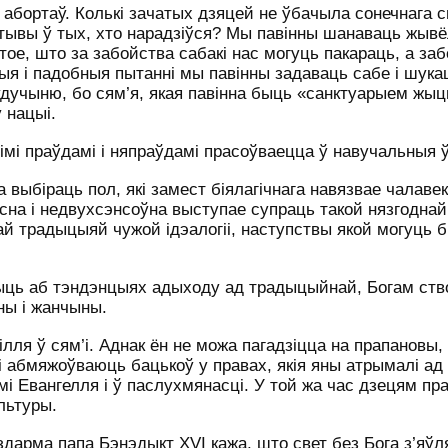
абортаў. Колькі зачатых дзяцей не ўбачыла сонечнага с
ктывы ў тых, хто нарадзіўся? Мы павінны шанаваць жывёл
с тое, што за забойства сабакі нас могуць пакараць, а за
тыя і падобныя пытанні мы павінны задаваць сабе і шукац
удучыню, бо сям’я, якая павінна быць «санктуарыем жыц
 нацыі.
мі праўдамі і няпраўдамі прасоўваецца ў навучальныя 
 выбіраць пол, які замест біялагічнага навязвае чалаве
ясна і недвухсэнсоўна выступае супраць такой нязгоднай
й традыцыяй чужой ідэалогіі, наступствы якой могуць 
ыць аб тэндэнцыях адыходу ад традыцыйнай, Богам ств
ны і жанчыны.
ля ў сям’і. Аднак ён не можа пагадзіцца на прапановы, 
 абмяжоўваюць бацькоў у правах, якія яны атрымалі ад 
і Евангелля і ў паслухмянасці. У той жа час дзецям п
льтуры.
ездарма папа Бэнэдыкт
XVI
кажа, што свет без Бога з’яў