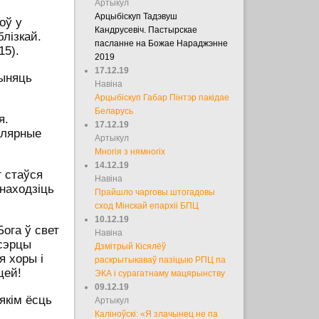
Артыкул
Арцыбіскуп Тадэвуш
оў у
Кандрусевіч. Пастырскае
блізкай.
пасланне на Божае Нараджэнне
15).
2019
17.12.19
рыняць
Навіна
Арцыбіскуп Габар Пінтэр пакідае
Беларусь
я.
17.12.19
улярные
Артыкул
Многія з нямногіх
14.12.19
 стаўся
Навіна
знаходзіць
Прайшло чарговы штогадовы
сход Мінскай епархіі БПЦ
10.12.19
ога ў свет
Навіна
 сэрцы
Дзмітрый Кісялёў
я хоры і
раскрытыкаваў пазіцыю РПЦ па
цей!
ЭКА і сурагатнаму мацярынству
09.12.19
якім ёсць
Артыкул
Каліноўскі: «Я злачынец не па