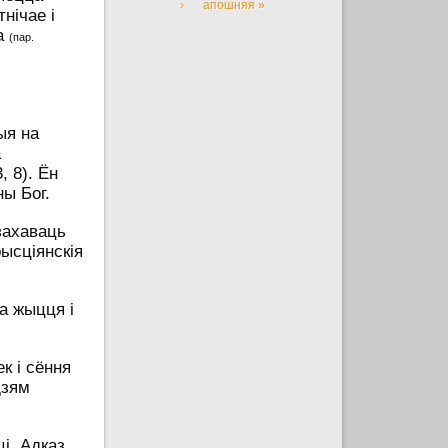
›
апошняя »
нічае і
ка
(пар.
ыя на
а
, 8). Ён
ны Бог.
захаваць
ысціянскія
а жыцця і
к і сёння
дзям
і. Адказ