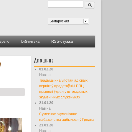
Пошук
Форма пошуку
Беларуская
тэрвію
Бібліятэка
RSS-стужка
Апошняе
е
01.02.20
Навіна
Традыцыйна ўпотай ад сваіх
вернікаў прадстаўнікі БПЦ
прынялі ўдзел у штогадовых
экуменічных служэньнях
21.01.20
Навіна
Сумеснае экуменічнае
набажэнства адбылося ў Гродна
21.01.20
Навіна