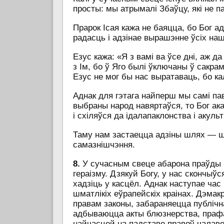
просты: мы атрымалі Збаўцу, які не п
Прарок Ісая кажа не баяцца, бо Бог ад
радасць і адзінае вырашэнне ўсіх н
Езус кажа: «Я з вамі ва ўсе дні, аж да
з Ім, бо ў Яго былі ўключаны ў сакра
Езус не мог бы нас выратаваць, бо кал
Аднак для гэтага найперш мы самі па
выбраны народ навяртаўся, то Бог ак
і схіляўся да ідалапаклонства і акульт
Таму нам застаецца адзіны шлях — шл
самазнішчэння.
8.
У сучасным свеце абарона праўды і
гераізму. Дзякуй Богу, у нас скончыўся
хадзіць у касцёл. Аднак наступае час
шматлікіх еўрапейскіх краінах. Дэм
правам законы, забараняецца публічн
адбываюцца акты блюзнерства, прафан
найчасцей на падставе правоў чалав