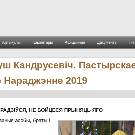
Артыкулы
Каментары
Афіцыйнае
Дакументы
Ін
уш Кандрусевіч. Пастырска
е Нараджэнне 2019
РАДЗІЎСЯ, НЕ БОЙЦЕСЯ ПРЫНЯЦЬ ЯГО
ваныя асобы, браты і