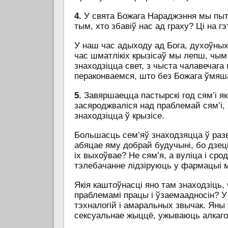
4.
У свята Божага Нараджэння мы пыт
тым, хто збавіў нас ад граху? Ці на 
У наш час адыходу ад Бога, духоўных
час шматлікіх крызісаў мы лепш, чым 
знаходзіцца свет, з чыста чалавечага
пераконваемся, што без Божага ўмя
5.
Завяршаецца пастырскі год сям’і як 
засяроджваліся над праблемай сям’і,
знаходзіцца ў крызісе.
Большасць сем’яў знаходзяцца ў разв
абяцае яму добрай будучыні, бо дзеці
іх выхоўвае? Не сям’я, а вуліца і сро
тэлебачанне лідзіруюць у фармацыі 
Якія каштоўнасці яно там знаходзіць,
праблемамі працы і ўзаемаадносін? У
тэхналогій і амаральных звычак. Яны
сексуальнае жыццё, ужываюць алкагол