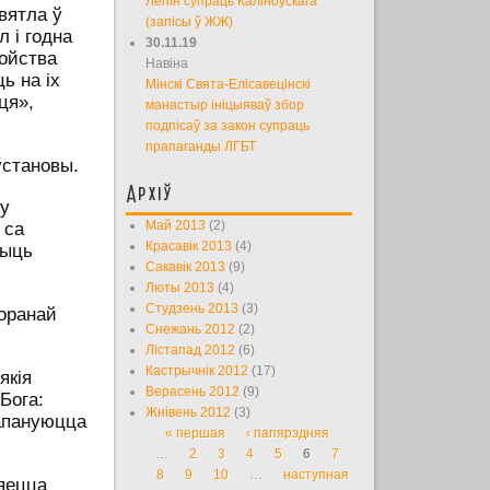
Лепін супраць Каліноўскага
вятла ў
(запісы ў ЖЖ)
 і годна
30.11.19
бойства
Навіна
ь на іх
Мінскі Свята-Елісавецінскі
ця»,
манастыр ініцыяваў збор
подпісаў за закон супраць
прапаганды ЛГБТ
ўстановы.
Архіў
ку
 са
Май 2013
(2)
Красавік 2013
(4)
быць
Сакавік 2013
(9)
Люты 2013
(4)
Студзень 2013
(3)
оранай
Снежань 2012
(2)
Лістапад 2012
(6)
Кастрычнік 2012
(17)
якія
Верасень 2012
(9)
Бога:
Жнівень 2012
(3)
рапануюцца
« першая
‹ папярэдняя
Старонкі
…
2
3
4
5
6
7
8
9
10
…
наступная
ляецца