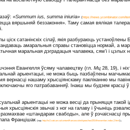
азаў:
«
Summum
ius
,
summa
iniuria
»
(
https://news.ycombinator.com/it
ецца вяршыняй беззаконня». Таму самая вялікая талер
і.
 ціск сатанінскіх сілаў, якія разбураюць устаноўлены 
агандаваць амаральныя справы становіцца нормай, а м
атычная маральная дэградацыя чалавека, сям’і і цэлых н
шчэння Евангелля ўсяму чалавецтву (гл.
Мц
28, 19), і ніх
уальнай арыентацыі, не можа быць пазбаўлены магчымас
 імя вернасці нашаму хрысціянскаму пакліканню мы паві
лючаючы яго патрабаванняў. Інакш мы будзем красці ў 
уальнай арыентацыі не можа весці да прыняцця такой ід
ыя хрысціянскія звычаі з ног на галаву і ўчыніць рэва
 размахвае «штандарам свабоды», але ў рэчаіснасці пр
 папа Францішак
.
(пар.
http://w2.vatican.va/content/francesco/en/speeches/2014/november.index.2.html
)