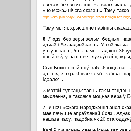
светам без значэння. На вялікі жаль, 
«не можа» нічога сказаць. Таму тако
https://ekai.pl/benedykt-xvi-ostrzega-przed-teologia-bez-boga
Таму мы як хрысціяне павінны сказа
6.
Людзі без веры вельмі бедныя, нав
адчай і безнадзейнасць. У той жа час
ўпэўненасці, бо з намі — адзіны Збаўц
прыйшоў у наш свет духоўнай цемры, х
Сын Божы прыйшоў, каб збавіць нас з 
ад тых, хто разбівае сем’і, забівае 
ідэалогіі.
З мэтай супрацьстаяць такім тэндэнц
мыслення, а таксама моцная вера ў Бог
7.
У ноч Божага Нараджэння анёл сказ
мае пачуццё апраўданай боязі. Аднак
нашага часу, падобна як 20 стагоддзя
Калі ў сучасным свеце існуе вялікая 