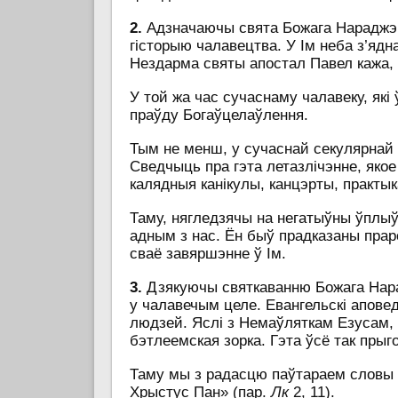
2.
Адзначаючы свята Божага Нараджэнн
гісторыю чалавецтва. У Ім неба з’ядн
Нездарма святы апостал Павел кажа, 
У той жа час сучаснаму чалавеку, які
праўду Богаўцелаўлення.
Тым не менш, у сучаснай секулярнай
Сведчыць пра гэта летазлічэнне, яко
калядныя канікулы, канцэрты, практык
Таму, нягледзячы на негатыўны ўплыў
адным з нас. Ён быў прадказаны праро
сваё завяршэнне ў Ім.
3.
Дзякуючы святкаванню Божага Нарад
у чалавечым целе. Евангельскі апове
людзей. Яслі з Немаўляткам Езусам, 
бэтлеемская зорка. Гэта ўсё так прыг
Таму мы з радасцю паўтараем словы Е
Хрыстус Пан» (пар.
Лк
2, 11).