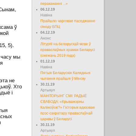
перакананні ...»
Сынам,
06.12.19
Навіна
Прайшло чарговае паседжанне
ксама ў
сіноду БПЦ
якой
04.12.19
Анонс
Літургіі на беларускай мове ў
15, 5).
праваслаўных храмах Беларусі
(снежань 2019 года)
а часу мы
01.12.19
ая
Навіна
Пятыя Беларускія Калядныя
чытання прайшлі ў Мінску
эта не
30.11.19
ькоў. Хто
Артыкул
адыё і
МАНІТОРЫНГ СМІ: РАДЫЁ
СВАБОДА: «Крыважэрны
Каліноўскі?» Гісторык адказвае
ятыя
прэс-сакратару праваслаўнай
асных
царквы ў Беларусі
м
30.11.19
Артыкул