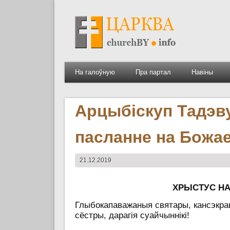
На галоўную
Пра партал
Навіны
Арцыбіскуп Тадэв
пасланне на Божа
21.12.2019
ХРЫСТУС НА
Глыбокапаважаныя
святары, кансэкра
сёстры, дарагія суайчыннікі!