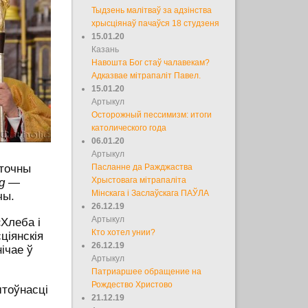
Тыдзень малітваў за адзінства
хрысціянаў пачаўся 18 студзеня
15.01.20
Казань
Навошта Бог стаў чалавекам?
Адказвае мітрапаліт Павел.
15.01.20
Артыкул
Осторожный пессимизм: итоги
католического года
06.01.20
Артыкул
яточны
Пасланне да Ражджаства
g
—
Хрыстовага мітрапаліта
Мінскага і Заслаўскага ПАЎЛА
чы.
26.12.19
Артыкул
Хлеба і
Кто хотел унии?
ціянскія
26.12.19
ічае ў
Артыкул
Патриаршее обращение на
Рождество Христово
штоўнасці
21.12.19