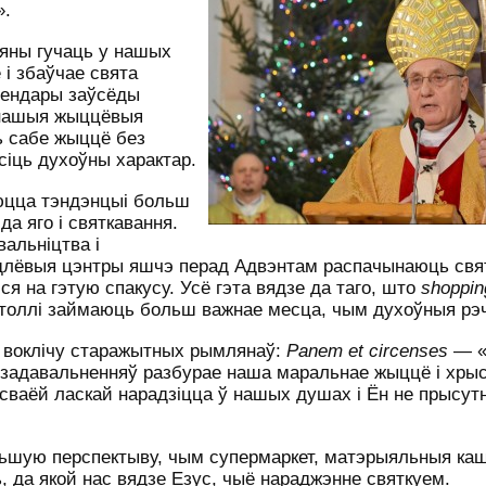
».
 яны гучаць у нашых
 і збаўчае свята
лендары заўсёды
 нашыя жыццёвыя
ь сабе жыццё без
асіць духоўны характар.
юцца тэндэнцыі больш
да яго і святкавання.
альніцтва і
ндлёвыя цэнтры яшчэ перад Адвэнтам распачынаюць св
ся на гэтую спакусу. Усё гэта вядзе да таго, што
shoppin
астоллі займаюць больш важнае месца, чым духоўныя рэ
а воклічу старажытных рымлянаў:
Panem
et
circenses
— «
і задавальненняў разбурае наша маральнае жыццё і хрыс
сваёй ласкай нарадзіцца ў нашых душах і Ён не прысутн
ольшую перспектыву, чым супермаркет, матэрыяльныя ка
ь, да якой нас вядзе Езус, чыё нараджэнне святкуем.