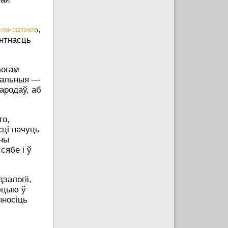
,
em?id=11272429
)
антнасць
Богам
аральныя —
ародаў, аб
то,
ці пачуць
нны
сябе і ў
эалогіі,
люцыю ў
ыносіць