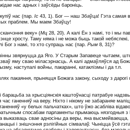
акідае нас адных і заўсёды бароніць.
купіў нас (пар.
Іс
43, 1). Бог — наш Збаўца! Гэта самая в
ашых праблем. Мы маем Збаўцу!
 сканчэння веку» (
Мц
28, 20). А калі Ён з намі, то і мы п
мэнце хросту. Таму няма і не можа быць такой небяспекі,
і Бог з намі, то хто супраць нас (пар.
Рым
8, 31)?
вінны звярнуцца да Яго. У Старым Запавеце чытаем, што
азваў яму сваю міласэрнасць. А калі адмаўляўся ад Бож
ызму, наступалі войны, пакаранні, катаклізмы і да т.п.
ях пакаяння, прыняцця Божага закону, сыходу з дарогі г
 барацьба за хрысціянскія каштоўнасці патрабуе надзв
 час ганенняў на веру. Ніхто і нікому не забараняе маліц
 ганенняў «у белых пальчатках», што ўжо асабліва відав
акратычным спосабам парламенты прымаюць нязгодныя з
а выказваць свае адносіны да веры, яна высмейваецца,
ацыі і знішчэння рэлігійных сімвалаў. Чыніцца ўсё гэт
ека на абсалютную свабоду і талерантнасць без мараль