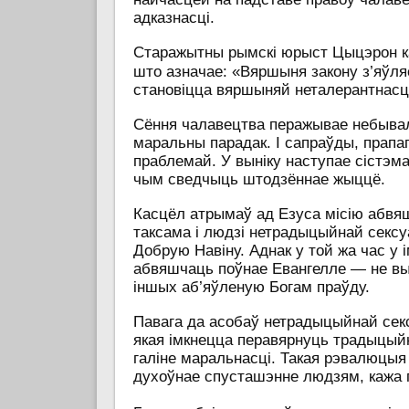
адказнасці.
Старажытны рымскі юрыст Цыцэрон к
што азначае: «Вяршыня закону з’яўля
становіцца вяршыняй неталерантнасц
Сёння чалавецтва перажывае небывалы
маральны парадак. І сапраўды, прап
праблемай. У выніку наступае сістэм
чым сведчыць штодзённае жыццё.
Касцёл атрымаў ад Езуса місію абвя
таксама і людзі нетрадыцыйнай секс
Добрую Навіну. Аднак у той жа час у
абвяшчаць поўнае Евангелле — не вык
іншых аб’яўленую Богам праўду.
Павага да асобаў нетрадыцыйнай секс
якая імкнецца перавярнуць традыцыйн
галіне маральнасці. Такая рэвалюцыя
духоўнае спусташэнне людзям, кажа