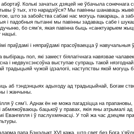
абортаў. Колькі зачатых дзяцей не ўбачыла сонечнага с
ктывы ў тых, хто нарадзіўся? Мы павінны шанаваць жывёл
с тое, што за забойства сабакі нас могуць пакараць, а за
тыя і падобныя пытанні мы павінны задаваць сабе і шукац
удучыню, бо сям’я, якая павінна быць «санктуарыем жыц
 нацыі.
мі праўдамі і няпраўдамі прасоўваецца ў навучальныя 
 выбіраць пол, які замест біялагічнага навязвае чалаве
ясна і недвухсэнсоўна выступае супраць такой нязгоднай
й традыцыяй чужой ідэалогіі, наступствы якой могуць 
ыць аб тэндэнцыях адыходу ад традыцыйнай, Богам ств
ны і жанчыны.
ля ў сям’і. Аднак ён не можа пагадзіцца на прапановы, 
 абмяжоўваюць бацькоў у правах, якія яны атрымалі ад 
і Евангелля і ў паслухмянасці. У той жа час дзецям п
льтуры.
ездарма папа Бэнэдыкт
XVI
кажа, што свет без Бога з’яў