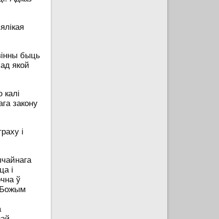
ялікая
авінны быць
 ад якой
 калі
ага закону
раху і
ычайнага
ца і
очна ў
 Божым
а
най