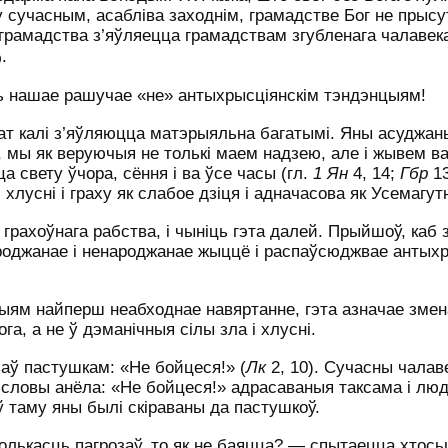
у сучасным, асабліва заходнім, грамадстве Бог не прысут
е грамадства з’яўляецца грамадствам згубленага чалаве
.
)
ць нашае рашучае «не» антыхрысціянскім тэндэнцыям!
ат калі з’яўляюцца матэрыяльна багатымі. Яны асуджан
, мы як веруючыя не толькі маем надзею, але і жывем в
а свету ўчора, сёння і ва ўсе часы (гл.
1 Ян
4, 14;
Гбр
13
лусні і граху як слабое дзіця і адначасова як Усемагут
грахоўнага рабства, і чыніць гэта далей. Прыйшоў, каб 
народжанае і ненароджанае жыццё і распаўсюджвае антыхр
ыям найперш неабходнае навяртанне, гэта азначае змен
а, а не ў дэманічныя сілы зла і хлусні.
аў пастушкам: «Не бойцеся!» (
Лк
2, 10). Сучасны чалаве
 словы анёла: «Не бойцеся!» адрасаваныя таксама і лю
ў таму яны былі скіраваны да пастушкоў.
колькасць пагрозаў, то як не баяцца? — спытаецца хтосьц