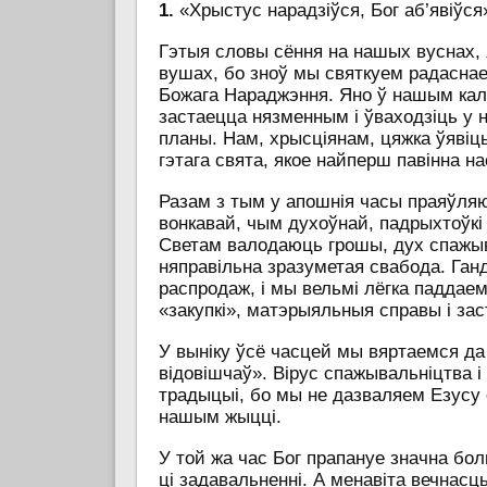
1.
«Хрыстус нарадзіўся, Бог аб’явіўся
Гэтыя словы сёння на нашых вуснах,
вушах, бо зноў мы святкуем радаснае
Божага Нараджэння. Яно ў нашым ка
застаецца нязменным і ўваходзіць у
планы. Нам, хрысціянам, цяжка ўявіц
гэтага свята, якое найперш павінна н
Разам з тым у апошнія часы праяўля
вонкавай, чым духоўнай, падрыхтоўкі 
Светам валодаюць грошы, дух спажыв
няправільна зразуметая свабода. Га
распродаж, і мы вельмі лёгка паддаем
«закупкі», матэрыяльныя справы і з
У выніку ўсё часцей мы вяртаемся д
відовішчаў». Вірус спажывальніцтва 
традыцыі, бо мы не дазваляем Езусу 
нашым жыцці.
У той жа час Бог прапануе значна б
ці задавальненні. А менавіта вечнасц