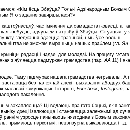
аемся: «Кім ёсць Збаўца? Толькі Адзінародным Божым 
гэтым Яго заданне завяршылася?»
 каштоўнасцяў, час імкнення да самадастатковасці, а та
калі-небудзь, адчуваем патрэбу ў Збаўцы. Сітуацыя, у 
 пункту гледжання здаецца трагічнай, і мы ўсё больш
шальніцтва не зможам вырашыць нашых праблем (гл.
Ян
крыніцы радасці і надзеі для моладзі. На працягу гэтаг
 якая з’яўляецца падмуркам грамадства (пар.
АА
11) і як
одзе. Таму падмурак нашага грамадства нетрывалы. А г
 застаюцца без належнай апекі і выхавання абодвух бац
дкі масавай камунікацыі. Інтэрнэт,
Facebook
,
In
stagram
, р
маладога пакалення.
 чым захапляецца? Ці ведаюць пра гэта бацькі, якія зан
 выніку дзеці ізалююцца і становяцца залежнымі ад суч
 ў раннім узросце пачынаюць нязгоднае з Божым закона
ь, прымаюць наркотыкі, нецэнзурна выказваюцца і г.д.