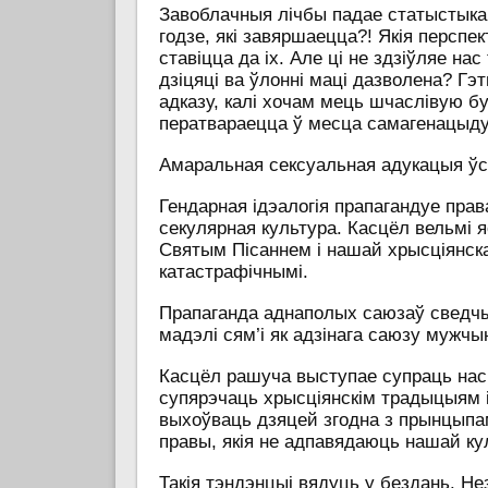
Завоблачныя лічбы падае статыстыка 
годзе, які завяршаецца?! Якія перспе
ставіцца да іх. Але ці не здзіўляе на
дзіцяці ва ўлонні маці дазволена? Гэ
адказу, калі хочам мець шчаслівую б
ператвараецца ў месца самагенацыду
Амаральная сексуальная адукацыя ўсі
Гендарная ідэалогія прапагандуе права
секулярная культура. Касцёл вельмі 
Святым Пісаннем і нашай хрысціянска
катастрафічнымі.
Прапаганда аднаполых саюзаў сведч
мадэлі сям’і як адзінага саюзу мужчы
Касцёл рашуча выступае супраць насіл
супярэчаць хрысціянскім традыцыям і
выхоўваць дзяцей згодна з прынцыпам
правы, якія не адпавядаюць нашай ку
Такія тэндэнцыі вядуць у бездань. Н