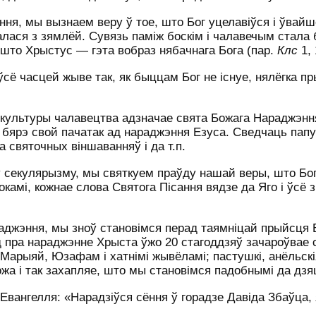
я, мы вызнаем веру ў тое, што Бог уцелавіўся і ўвайш
алася з зямлёй. Сувязь паміж боскім і чалавечым стала 
што Хрыстус — гэта вобраз нябачнага Бога (пар.
Клс
1, 
 ўсё часцей жыве так, як быццам Бог не існуе, нялёгка п
 культуры чалавецтва адзначае свята Божага Нараджэнн
е бярэ свой пачатак ад нараджэння Езуса. Сведчаць пап
а святочных віншаванняў і да т.п.
 секулярызму, мы святкуем праўду нашай веры, што Бог
камі, кожнае слова Святога Пісання вядзе да Яго і ўсё 
жэння, мы зноў становімся перад таямніцай прыйсця Б
д пра нараджэнне Хрыста ўжо 20 стагоддзяў зачароўвае
Марыяй, Юзафам і хатнімі жывёламі; пастушкі, анёльскі
ожа і так захапляе, што мы становімся падобнымі да дзя
вангелля: «Нарадзіўся сёння ў горадзе Давіда Збаўца, 