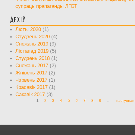
супраць прапаганды ЛГБТ
Архіў
Люты 2020
(1)
Студзень 2020
(4)
Снежань 2019
(9)
Лістапад 2019
(5)
Студзень 2018
(1)
Снежань 2017
(2)
Жнівень 2017
(2)
Чэрвень 2017
(1)
Красавік 2017
(1)
Сакавік 2017
(3)
1
2
3
4
5
6
7
8
9
…
наступная 
Старонкі