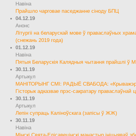
Навіна
Прайшло чарговае паседжанне сіноду БПЦ
04.12.19
Анонс
Літургіі на беларускай мове ў праваслаўных храм
(снежань 2019 года)
01.12.19
Навіна
Пятыя Беларускія Калядныя чытання прайшлі ў М
30.11.19
Артыкул
МАНІТОРЫНГ СМІ: РАДЫЁ СВАБОДА: «Крыважэрн
Гісторык адказвае прэс-сакратару праваслаўнай ц
30.11.19
Артыкул
Лепін супраць Каліноўскага (запісы ў ЖЖ)
30.11.19
Навіна
Мінскі Свята-Елісавецінскі манастыр ініцыяваў зб