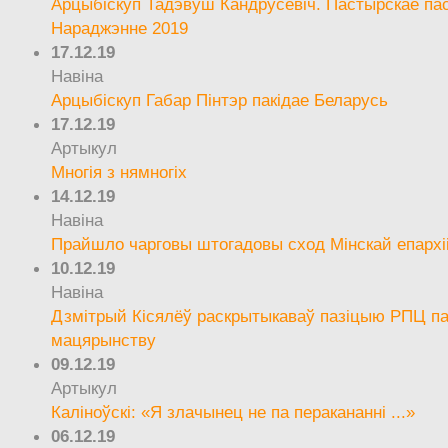
Арцыбіскуп Тадэвуш Кандрусевіч. Пастырскае па
Нараджэнне 2019
17.12.19
Навіна
Арцыбіскуп Габар Пінтэр пакідае Беларусь
17.12.19
Артыкул
Многія з нямногіх
14.12.19
Навіна
Прайшло чарговы штогадовы сход Мінскай епархі
10.12.19
Навіна
Дзмітрый Кісялёў раскрытыкаваў пазіцыю РПЦ па
мацярынству
09.12.19
Артыкул
Каліноўскі: «Я злачынец не па перакананні ...»
06.12.19