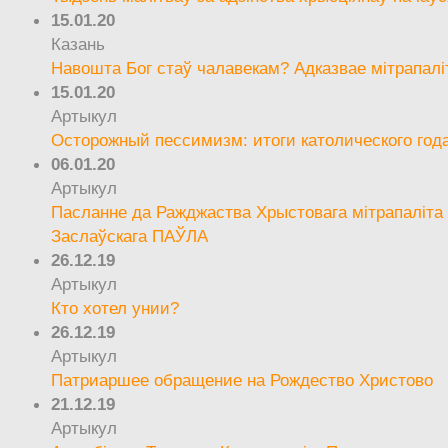
15.01.20
Казань
Навошта Бог стаў чалавекам? Адказвае мітрапалі
15.01.20
Артыкул
Осторожный пессимизм: итоги католического год
06.01.20
Артыкул
Пасланне да Ражджаства Хрыстовага мітрапаліта 
Заслаўскага ПАЎЛА
26.12.19
Артыкул
Кто хотел унии?
26.12.19
Артыкул
Патриаршее обращение на Рождество Христово
21.12.19
Артыкул