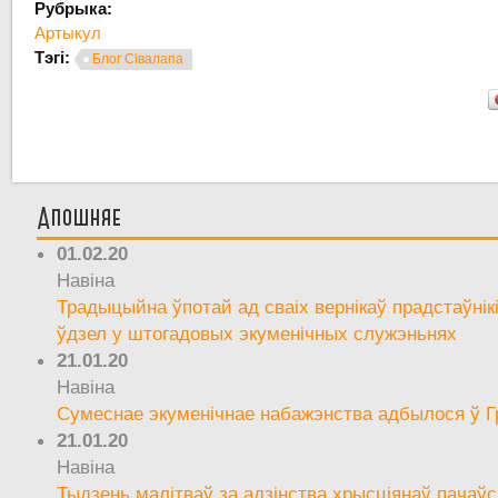
Рубрыка:
Артыкул
Тэгі:
Блог Сівалапа
Апошняе
01.02.20
Навіна
Традыцыйна ўпотай ад сваіх вернікаў прадстаўнік
ўдзел у штогадовых экуменічных служэньнях
21.01.20
Навіна
Сумеснае экуменічнае набажэнства адбылося ў Г
21.01.20
Навіна
Тыдзень малітваў за адзінства хрысціянаў пачаўс