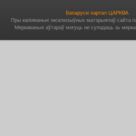
Беларускі партал ЦАРКВА
Пры капіяваньні эксклюзыўных матэрыялаў сайта п
Меркаваньні аўтараў могуць не супадаць зь мерка