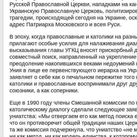
Русской Православной Церкви, нападками на ка
Украинскую Православную Церковь, политизиро
трагедии, происходящей сегодня на Украине, ос
адрес Патриарха Московского и всея Руси.
В эпоху, когда православные и католики на разн
прилагают особые усилия для налаживания диа
высказывания главы УГКЦ вносят прискорбный д
совместный поиск, направленный на укрепление
преодоление накопившихся веками недоумений и
Уния в лице ее первенствующего иерарха на Укр
заявляет о себе как о печальном пережитке того
католики и православные воспринимали друг дру
союзники, а как соперники.
Еще в 1990 году члены Смешанной комиссии по 
католическому диалогу сделали следующее зая
униатства: «Мы отвергаем его как метод поиска 
что он противоречит общей традиции наших Церк
та же комиссия подчеркнула, что униатство «не 
ни как метод, ни как модель единства, к котором