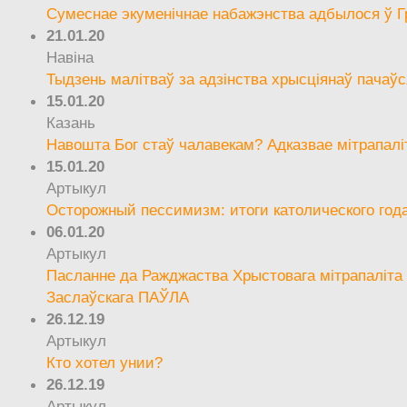
Сумеснае экуменічнае набажэнства адбылося ў Г
21.01.20
Навіна
Тыдзень малітваў за адзінства хрысціянаў пачаўс
15.01.20
Казань
Навошта Бог стаў чалавекам? Адказвае мітрапалі
15.01.20
Артыкул
Осторожный пессимизм: итоги католического год
06.01.20
Артыкул
Пасланне да Ражджаства Хрыстовага мітрапаліта 
Заслаўскага ПАЎЛА
26.12.19
Артыкул
Кто хотел унии?
26.12.19
Артыкул