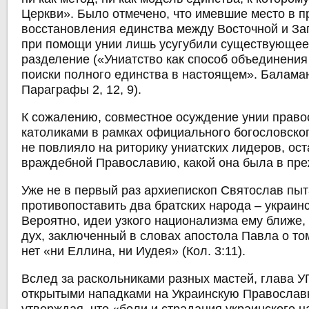
Церкви». Было отмечено, что имевшие место в 
восстановления единства между Восточной и З
при помощи унии лишь усугубили существующее
разделение («Униатство как способ объединения
поиски полного единства в настоящем». Баламан
Параграфы 2, 12, 9).
К сожалению, совместное осуждение унии прав
католиками в рамках официального богословског
не повлияло на риторику униатских лидеров, ос
враждебной Православию, какой она была в пре
Уже не в первый раз архиепископ Святослав пыт
противопоставить два братских народа – украинс
Вероятно, идеи узкого национализма ему ближе,
дух, заключенный в словах апостола Павла о том
нет «ни Еллина, ни Иудея» (Кол. 3:11).
Вслед за раскольниками разных мастей, глава У
открытыми нападками на Украинскую Православ