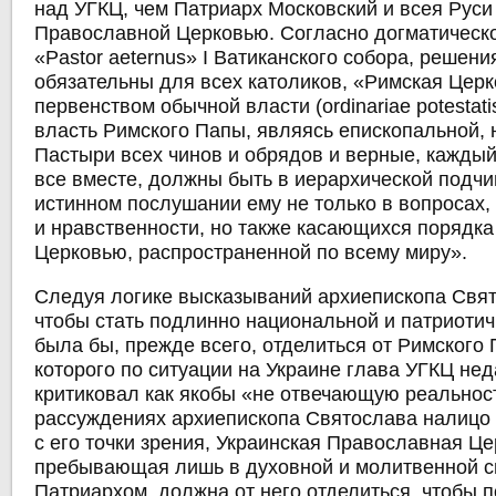
над УГКЦ, чем Патриарх Московский и всея Руси
Православной Церковью. Согласно догматическо
«Pastor aeternus» I Ватиканского собора, решени
обязательны для всех католиков, «Римская Цер
первенством обычной власти (ordinariae potestatis
власть Римского Папы, являясь епископальной, 
Пастыри всех чинов и обрядов и верные, каждый
все вместе, должны быть в иерархической подчи
истинном послушании ему не только в вопросах
и нравственности, но также касающихся порядка
Церковью, распространенной по всему миру».
Следуя логике высказываний архиепископа Свят
чтобы стать подлинно национальной и патриоти
была бы, прежде всего, отделиться от Римского
которого по ситуации на Украине глава УГКЦ не
критиковал как якобы «не отвечающую реальнос
рассуждениях архиепископа Святослава налицо 
с его точки зрения, Украинская Православная Це
пребывающая лишь в духовной и молитвенной с
Патриархом, должна от него отделиться, чтобы 