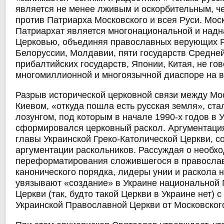
является не менее лживым и оскорбительным, ч
против Патриарха Московского и всея Руси. Мос
Патриархат является многонациональной и над
Церковью, объединяя православных верующих Р
Белоруссии, Молдавии, пяти государств Средней
прибалтийских государств, Японии, Китая, не гов
многомиллионной и многоязычной диаспоре на в
Разрыв исторической церковной связи между Мо
Киевом, «откуда пошла есть русская земля», ст
лозунгом, под которым в начале 1990-х годов в 
сформировался церковный раскол. Аргументация
главы Украинской Греко-Католической Церкви, с
аргументации раскольников. Рассуждая о необх
переформатирования сложившегося в правосла
канонического порядка, лидеры унии и раскола
увязывают «создание» в Украине национальной
Церкви (так, будто такой Церкви в Украине нет) 
Украинской Православной Церкви от Московског