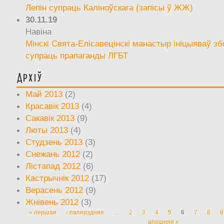
Лепін супраць Каліноўскага (запісы ў ЖЖ)
30.11.19
Навіна
Мінскі Свята-Елісавецінскі манастыр ініцыяваў зб
супраць прапаганды ЛГБТ
Архіў
Май 2013
(2)
Красавік 2013
(4)
Сакавік 2013
(9)
Люты 2013
(4)
Студзень 2013
(3)
Снежань 2012
(2)
Лістапад 2012
(6)
Кастрычнік 2012
(17)
Верасень 2012
(9)
Жнівень 2012
(3)
« першая
‹ папярэдняя
…
2
3
4
5
6
7
8
9
Старонкі
апошняя »