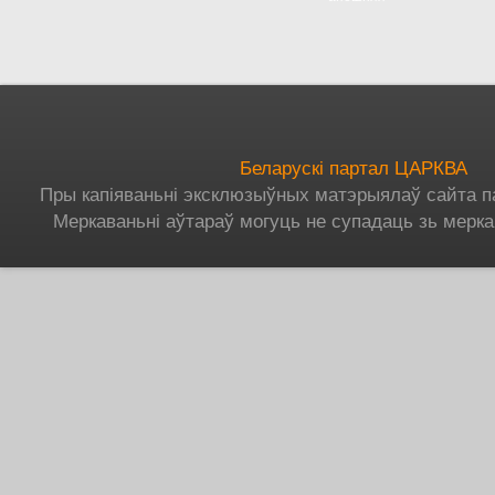
Беларускі партал ЦАРКВА
Пры капіяваньні эксклюзыўных матэрыялаў сайта п
Меркаваньні аўтараў могуць не супадаць зь мерка