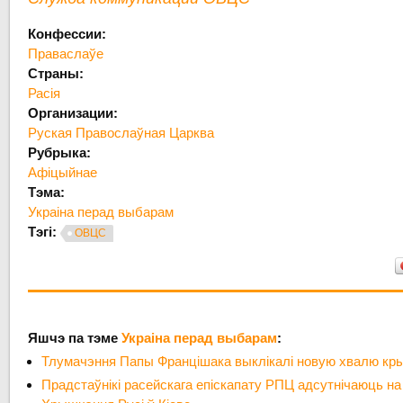
Конфессии:
Праваслаўе
Страны:
Расія
Организации:
Руская Правослаўная Царква
Рубрыка:
Афіцыйнае
Тэма:
Украіна перад выбарам
Тэгі:
ОВЦС
Яшчэ па тэме
Украіна перад выбарам
:
Тлумачэння Папы Францішака выклікалі новую хвалю кры
Прадстаўнікі расейскага епіскапату РПЦ адсутнічаюць на