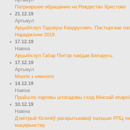
Патриаршее обращение на Рождество Христово
21.12.19
Артыкул
Арцыбіскуп Тадэвуш Кандрусевіч. Пастырскае па
Нараджэнне 2019
17.12.19
Навіна
Арцыбіскуп Габар Пінтэр пакідае Беларусь
17.12.19
Артыкул
Многія з нямногіх
14.12.19
Навіна
Прайшло чарговы штогадовы сход Мінскай епархі
10.12.19
Навіна
Дзмітрый Кісялёў раскрытыкаваў пазіцыю РПЦ па
мацярынству