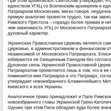
При этом архиепископ Святослав утверждает, чт
единством УГКЦ со Вселенским архиереем и еди
Патриархом Московским, мягко говоря, неудачна
прямую аналогию провести трудно, так как зави
Римского Престола – гораздо более прямая и не
чем зависимость УПЦ от Московского Патриарх
духовный характер.
Украинская Православная Церковь является са
Церковью, в административном и финансовом о
независимой от Московского Патриархата. Епис
избираются ее Священным Синодом без согласо
Духовная связь Украинской Православной Церкв
Патриархатом проявляется лишь в том, что в ее
поминается имя Патриарха и что Патриарх, согла
утверждает новоизбранного Блаженнейшего Ми
Киевского и всея Украины.
Аналогичное право принадлежит и Папе Римско
новоизбранного главы Украинской Греко-Католич
Однако при этом Папа обладает куда более зна