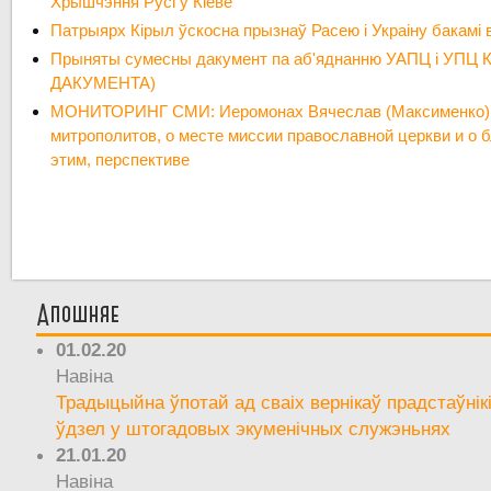
Хрышчэння Русі ў Кіеве
Патрыярх Кірыл ўскосна прызнаў Расею і Украіну бакамі 
Прыняты сумесны дакумент па аб'яднанню УАПЦ і УПЦ 
ДАКУМЕНТА)
МОНИТОРИНГ СМИ: Иеромонах Вячеслав (Максименко):
митрополитов, о месте миссии православной церкви и о б
этим, перспективе
Апошняе
01.02.20
Навіна
Традыцыйна ўпотай ад сваіх вернікаў прадстаўнік
ўдзел у штогадовых экуменічных служэньнях
21.01.20
Навіна