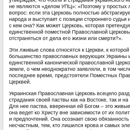
утверждая, что «боли и страдания украинского 
не являются «делом УПЦ»: «Поэтому у простых 
вопрос: если эта Церковь полностью абстрагируе
народа и выступает с позиции стороннего судьи 
с кем она? Как может Церковь, которая претенду
единственной поместной Православной Церковью
отстраняться от дела его жизни или смерти?».
Эти лживые слова относятся к Церкви, к которо
большинство православных верующих Украины и
единственной канонической православной Церко
земле, о чем неоднократно заявляли, в том числ
последнее время, предстоятели Поместных Пра
Церквей.
Украинская Православная Церковь всецело разд
страдания своей паствы как на Востоке, так и на
Для нее паства, вверенная ей Богом – это живы
она ведет ко Христу вне зависимости от их поли
и предпочтений. Она осознает свою обязанность
несчастным, тем, кто лишился крова и самых эл