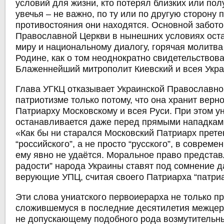
условий для жизни, кто потерял близких или по
увечья – не важно, по ту или по другую сторону 
противостояния они находятся. Основной забото
Православной Церкви в нынешних условиях оста
миру и национальному диалогу, горячая молитв
Родине, как о том неоднократно свидетельствов
Блаженнейший митрополит Киевский и всея Укр
Глава УГКЦ отказывает Украинской Православно
патриотизме только потому, что она хранит вер
Патриарху Московскому и всея Руси. При этом у
останавливается даже перед прямыми нападкам
«Как бы ни старался Московский Патриарх прете
“российского”, а не просто “русского”, в совреме
ему явно не удаётся. Моральное право представ
радости” народа Украины ставят под сомнение 
верующие УПЦ, считая своего Патриарха “патриа
Эти слова униатского первоиерарха не только п
сложившемуся в последние десятилетия межцерк
не допускающему подобного рода возмутительн