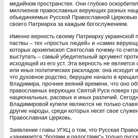
медийном пространстве. Они глубоко оскорбите
миллионов православных верующих разных нац
объединяемых Русской Православной Церковью
своего Патриарха за каждым богослужением.
Именно верность своему Патриарху украинской 
паствы – тех «простых людей» и «самих верующ
которых архиепископ Святослав почему-то счита
выступать – самый убедительный аргумент проти
исходящей из его уст. Эта верность не является
или иных политических раскладов: она исходит и
что духовное родство, берущее начало в крещал
Владимира, прочнее веяний времени, что оно о
православных верующих Святой Руси поверх гра
национальных, расовых и иных различий. Сегод
Владимировой купели являются не только славян
другие народы, среди которых несет свое служе
Православная Церковь.
Заявление главы УГКЦ о том, что Русская Прав
«занимается “болями и радостями”» только русск