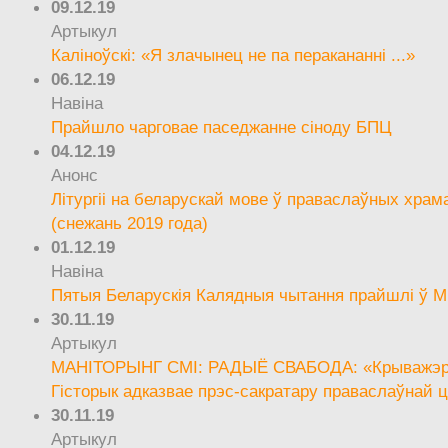
09.12.19
Артыкул
Каліноўскі: «Я злачынец не па перакананні ...»
06.12.19
Навіна
Прайшло чарговае паседжанне сіноду БПЦ
04.12.19
Анонс
Літургіі на беларускай мове ў праваслаўных храм
(снежань 2019 года)
01.12.19
Навіна
Пятыя Беларускія Калядныя чытання прайшлі ў М
30.11.19
Артыкул
МАНІТОРЫНГ СМІ: РАДЫЁ СВАБОДА: «Крыважэрн
Гісторык адказвае прэс-сакратару праваслаўнай ц
30.11.19
Артыкул