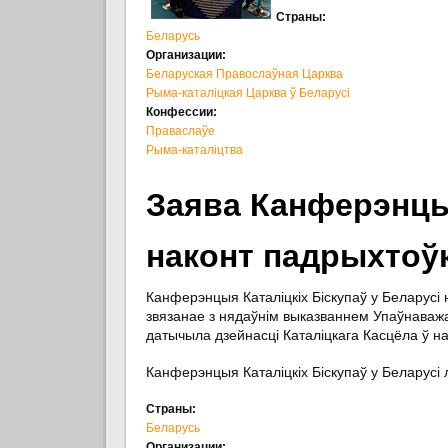
Страны:
Беларусь
Организации:
Беларуская Правослаўная Царква
Рыма-каталіцкая Царква ў Беларусі
Конфессии:
Праваслаўе
Рыма-каталіцтва
Заява Канферэнцыі
наконт падрыхтоўк
Канферэнцыя Каталіцкіх Біскупаў у Беларусі
звязанае з нядаўнім выказваннем Упаўнаважан
датычыла дзейнасці Каталіцкага Касцёла ў на
Канферэнцыя Каталіцкіх Біскупаў у Беларусі 
Страны:
Беларусь
Организации: