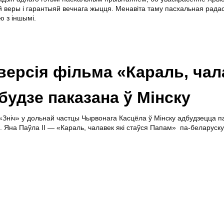
 веры і гарантыяй вечнага жыцця. Менавіта таму пасхальная радас
ю з іншымі.
ерсія фільма «Караль, чал
будзе паказана ў Мінску
а «Зніч» у дольнай частцы Чырвонага Касцёла ў Мінску адбудзецца п
. Яна Паўла ІІ — «Караль, чалавек які стаўся Папам» па-беларуску