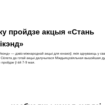
ску пройдзе акцыя «Стань
ікэнд»
ікэнд» — дэвіз міжнароднай акцыі для юнакоў, якія адчуваюць у св
а. Сёлета да гэтай акцыі далучылася Міждыяцэзіяльная вышэйшая д
 пройдзе ў ёй 7-9 мая.