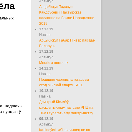
Артыкул
ёла
Арцыбіскуп Тадэвуш
Кандрусевіч. Пастырскае
уальных
пасланне на Божае Нараджэнне
2019
17.12.19
Навіна
Арцыбіскуп Габар Пінтэр пакідае
Беларусь
17.12.19
Артыкул
Многія з нямногіх
14.12.19
Навіна
Прайшло чарговы штогадовы
сход Мінскай епархіі БПЦ
10.12.19
Навіна
Дзмітрый Кісялёў
ра, надаючы
раскрытыкаваў пазіцыю РПЦ па
а нунцыя ў
ЭКА і сурагатнаму мацярынству
09.12.19
Артыкул
Каліноўскі: «Я злачынец не па