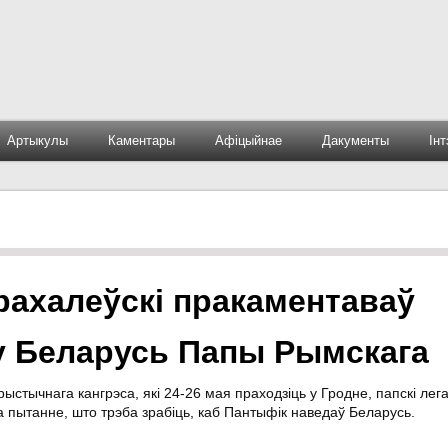
Артыкулы
Каментары
Афіцыйнае
Дакументы
Ін
рахалеўскі пракаментаваў
 Беларусь Папы Рымскага
стычнага кангрэса, які 24-26 мая праходзіць у Гродне, папскі лег
а пытанне, што трэба зрабіць, каб Пантыфік наведаў Беларусь.