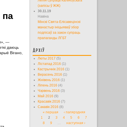
Лепін супраць Каліноўскага
(запісы ў ЖЖ)
30.11.19
 па
Навіна
Мінскі Свята-Елісавецінскі
манастыр ініцыяваў збор
подпісаў за закон супраць
прапаганды ЛГБТ
я», —
еткі даюць
Архіў
арыё Вігано,
Люты 2017
(5)
Лістапад 2016
(1)
Кастрычнік 2016
(1)
Верасень 2016
(1)
Жнівень 2016
(1)
Ліпень 2016
(4)
Чэрвень 2016
(3)
Май 2016
(9)
Красавік 2016
(7)
Сакавік 2016
(8)
« першая
‹ папярэдняя
Старонкі
1
2
3
4
5
6
7
8
9
…
наступная ›
ста