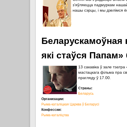
з’яўляецца падмуркам нашай
нашы сэрцы, і мы дзелімся ё
Беларускамоўная в
які стаўся Папам» 
13 cакавіка ў зале тэатр
мастацкага фільма пра св
прагляду ў 17.00.
Страны:
Беларусь
Организации:
Рыма-каталіцкая Царква ў Беларусі
Конфессии:
Рыма-каталіцтва