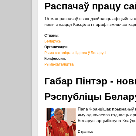
Распачаў працу са
15 мая распачаў сваю дзейнасць афіцыйны са
навін з жыцця Касцёла і парафіі змяшчае ка
Страны:
Беларусь
Организации:
Рыма-каталіцкая Царква ў Беларусі
Конфессии:
Рыма-каталіцтва
Габар Пінтэр - но
Рэспубліцы Белар
Папа Францішак прызначыў н
яму адначасова годнасць арц
Беларусі арцыбіскупа Клаўд
Страны: