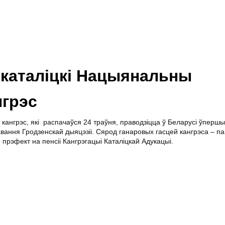
 каталіцкі Нацыянальны
грэс
ангрэс, які распачаўся 24 траўня, праводзіцца ў Беларусі ўпершы
ання Гродзенскай дыяцэзіі. Сярод ганаровых гасцей кангрэса – пап
 прэфект на пенсіі Кангрэгацыі Каталіцкай Адукацыі.