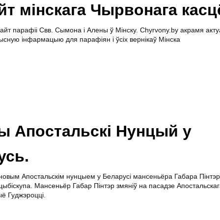
йт мінскага Чырвонага касц
йт парафіі Свв. Сымона і Алены ў Мінску. Сhyrvony.by акрамя акт
рысную інфармацыю для парафіян і ўсіх вернікаў Мінска
вы Апостальскі Нунцый у
усь.
овым Апостальскім нунцыем у Беларусі мансеньёра Габара Пінтэ
ыбіскупа. Мансеньёр Габар Пінтэр змяніў на пасадзе Апостальскаг
ыё Гуджэроцці.