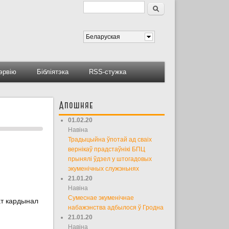
Пошук
Форма пошуку
Беларуская
тэрвію
Бібліятэка
RSS-стужка
Апошняе
01.02.20
Навіна
Традыцыйна ўпотай ад сваіх
вернікаў прадстаўнікі БПЦ
прынялі ўдзел у штогадовых
экуменічных служэньнях
21.01.20
Навіна
Сумеснае экуменічнае
ат кардынал
набажэнства адбылося ў Гродна
21.01.20
Навіна