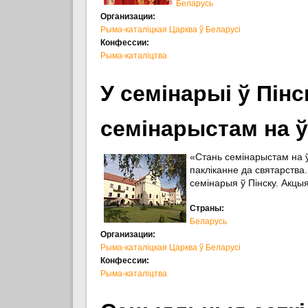
Беларусь
Организации:
Рыма-каталіцкая Царква ў Беларусі
Конфессии:
Рыма-каталіцтва
У семінарыі ў Пін
семінарыстам на ў
«Стань семінарыстам на ў
пакліканне да святарств
семінарыя ў Пінску. Акцыя
Страны:
Беларусь
Организации:
Рыма-каталіцкая Царква ў Беларусі
Конфессии:
Рыма-каталіцтва