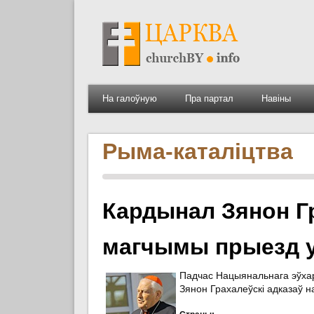
На галоўную
Пра партал
Навіны
Рыма-каталіцтва
Кардынал Зянон Г
магчымы прыезд у
Падчас Нацыянальнага эўхары
Зянон Грахалеўскі адказаў н