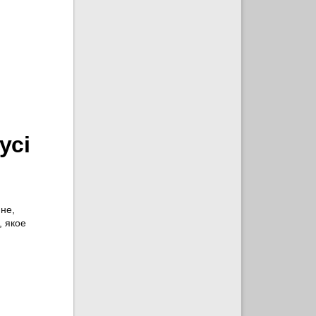
усі
не,
, якое