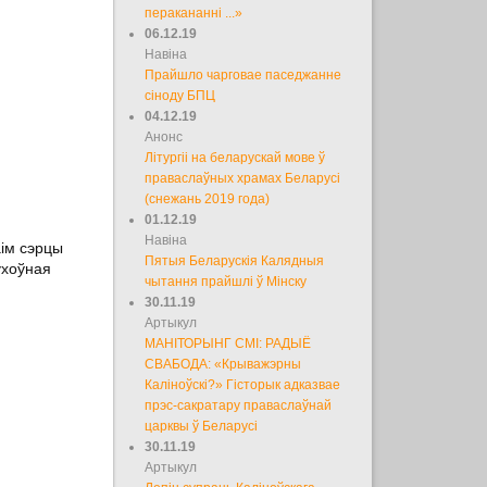
перакананні ...»
06.12.19
Навіна
Прайшло чарговае паседжанне
сіноду БПЦ
04.12.19
Анонс
Літургіі на беларускай мове ў
праваслаўных храмах Беларусі
(снежань 2019 года)
01.12.19
Навіна
аім сэрцы
Пятыя Беларускія Калядныя
ухоўная
чытання прайшлі ў Мінску
30.11.19
Артыкул
МАНІТОРЫНГ СМІ: РАДЫЁ
СВАБОДА: «Крыважэрны
Каліноўскі?» Гісторык адказвае
прэс-сакратару праваслаўнай
царквы ў Беларусі
30.11.19
Артыкул