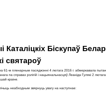
 Каталіцкіх Біскупаў Белар
і святароў
 на 61-м пленарным пасяджэнні 4 лютага 2016 г. абмеркавала пытан
ага па справах рэлігій і нацыянальнасцяў Леаніда Гулякі 2 лютага
шай краіне.
лічыць неабходным звярнуць увагу на наступнае: