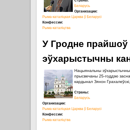
Страны:
Беларусь
Организации:
Рыма-каталіцкая Царква ў Беларусі
Конфессии:
Рыма-каталіцтва
У Гродне прайшоў
эўхарыстычны кан
Нацыянальны эўхарыстычны к
прысвечаны 25-годдзю заснав
кардынал Зянон Грахалеўскі,
Страны:
Беларусь
Организации:
Рыма-каталіцкая Царква ў Беларусі
Конфессии:
Рыма-каталіцтва