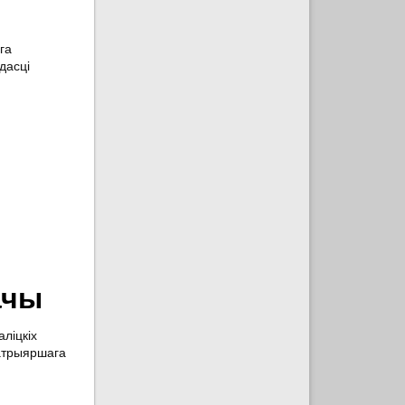
га
дасці
ачы
ліцкіх
Патрыяршага