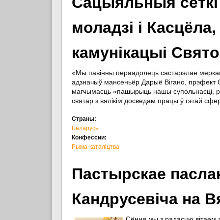
Сацыяльныя сеткі
моладзі і Касцёла,
камунікацыі Свято
«Мы павінны пераадолець састарэлае меркав
адзначыў мансеньёр Дарыё Вігано, прэфект 
магчымасць «пашырыць нашы супольнасці, раз
святар з вялікім досведам працы ў гэтай сфе
Страны:
Беларусь
Конфессии:
Рыма-каталіцтва
Пастырскае пасла
Кандрусевіча на Вя
Сёння мы з радасцю вітаем 