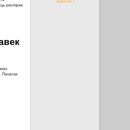
апошняя »
ць распірае
авек
аказ
. Пачатак