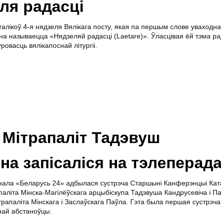
еля радасці
талікоў 4-я нядзеля Вялікага посту, якая па першым слове уваходна
а называецца «Нядзеляй радасці (Laetare)». Ўласцівая ёй тэма ра
ровасць вялікапоснай літургіі.
і Мітрапаліт Тадэвуш
на запісаліся на тэлеперад
канала «Беларусь 24» адбылася сустрэча Старшыні Канферэнцыі Ката
апаліта Мінска-Магілёўскага арцыбіскупа Тадэвуша Кандрусевіча і 
трапаліта Мінскага і Заслаўскага Паўла. Гэта была першая сустрэча
най абстаноўцы.