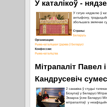
У каталікоў - нядз
У гэтую нядзелю ў ка
антыфону, традыцыйн
збольшага змякчае су
Страны:
Беларусь
Организации:
Рыма-каталіцкая Царква ў Беларусі
Конфессии:
Рыма-каталіцтва
Мітрапаліт Павел 
Кандрусевіч сумес
2 сакавіка ў студыі тэле
Біскупаў у Беларусі Мітр
Экзарха ўсяе Беларусі Мі
мітрапалітаў у неафіцый