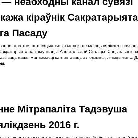
 — неабходны канал сувязі
 кажа кіраўнік Сакратарыята
га Пасаду
анне, пра тое, што сацыяльныя медыя не маюць вялікага значэнн
Сакратарыята па камунікацыі Апостальскай Сталіцы. Сацыяльныя с
віваць нашы магчымасці кантактаваць з людзьмі», лічыць манс. Д
ры.
нне Мітрапаліта Тадэвуша
лікдзень 2016 г.
адзін аднаго гэтым пасхальным прывітаннем, бо ўваскрасенне Хры