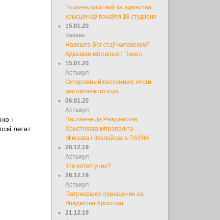
Тыдзень малітваў за адзінства
хрысціянаў пачаўся 18 студзеня
15.01.20
Казань
Навошта Бог стаў чалавекам?
Адказвае мітрапаліт Павел.
15.01.20
Артыкул
Осторожный пессимизм: итоги
католического года
06.01.20
Артыкул
ню і
Пасланне да Ражджаства
скі легат
Хрыстовага мітрапаліта
Мінскага і Заслаўскага ПАЎЛА
26.12.19
Артыкул
Кто хотел унии?
26.12.19
Артыкул
Патриаршее обращение на
Рождество Христово
21.12.19