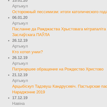
15.01.20
Артыкул
Осторожный пессимизм: итоги католического год
06.01.20
Артыкул
Пасланне да Ражджаства Хрыстовага мітрапаліта 
Заслаўскага ПАЎЛА
26.12.19
Артыкул
Кто хотел унии?
26.12.19
Артыкул
Патриаршее обращение на Рождество Христово
21.12.19
Артыкул
Арцыбіскуп Тадэвуш Кандрусевіч. Пастырскае па
Нараджэнне 2019
17.12.19
Навіна