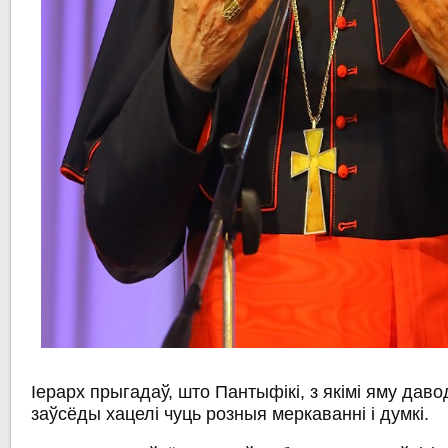
Іерарх прыгадаў, што Пантыфікі, з якімі яму дав
заўсёды хацелі чуць розныя меркаванні і думкі.