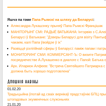
Яшчэ па тэме
Папа Рымскі на шляху да Беларусі
:
Аляксандра Лукашэнку прыняў Папа Рымскі Францішак
МАНІТОРЫНГ СМІ: РАДЫЁ ВАТЫКАНА: Інтэрвію з С.Алей
Беларусі ў Ватыкане: "Дзверы Беларусі для візіту Панты
чакаем, калі Папа ўвойдзе ў іх"
Развіццё рэлігійнай сферы ў Беларусі: паміж папам і пат
МОНИТОРИНГ СМИ: КОММЕРСАНТ-Ъ: О визите Патриарх
посреднечестве А.Лукашенко в диалоге с Папой: Батька 
Арх. Иларион Алфеев: "Встреча Святейшего Патриарха 
должна быть хорошо подготовлена"
Апошнія навіны
01.02.20
Традыцыйна ўпотай ад сваіх вернікаў прадстаўнікі БПЦ пры
штогадовых экуменічных служэньнях
21.01.20