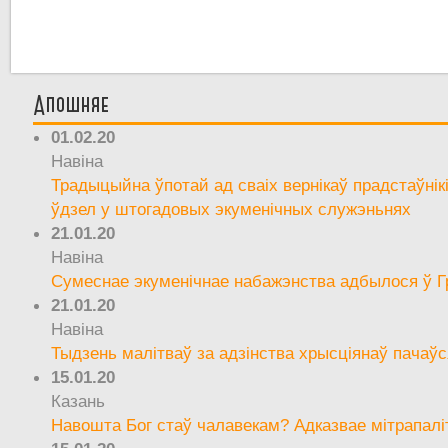
Апошняе
01.02.20
Навіна
Традыцыйна ўпотай ад сваіх вернікаў прадстаўнік
ўдзел у штогадовых экуменічных служэньнях
21.01.20
Навіна
Сумеснае экуменічнае набажэнства адбылося ў Г
21.01.20
Навіна
Тыдзень малітваў за адзінства хрысціянаў пачаўс
15.01.20
Казань
Навошта Бог стаў чалавекам? Адказвае мітрапалі