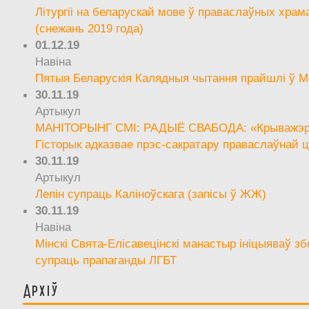
Літургіі на беларускай мове ў праваслаўных храм
(снежань 2019 года)
01.12.19
Навіна
Пятыя Беларускія Калядныя чытання прайшлі ў М
30.11.19
Артыкул
МАНІТОРЫНГ СМІ: РАДЫЁ СВАБОДА: «Крыважэрн
Гісторык адказвае прэс-сакратару праваслаўнай ц
30.11.19
Артыкул
Лепін супраць Каліноўскага (запісы ў ЖЖ)
30.11.19
Навіна
Мінскі Свята-Елісавецінскі манастыр ініцыяваў зб
супраць прапаганды ЛГБТ
Архіў