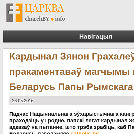
Навігацыя
Кардынал Зянон Грахалеў
пракаментаваў магчымы 
Беларусь Папы Рымскага
26.05.2016
Падчас Нацыянальнага эўхарыстычнага кангрэ
праходзіць у Гродне, папскі легат кардынал З
адказаў на пытанне, што трэба зрабіць, каб 
Беларусь,
паведамляе
catholic.by