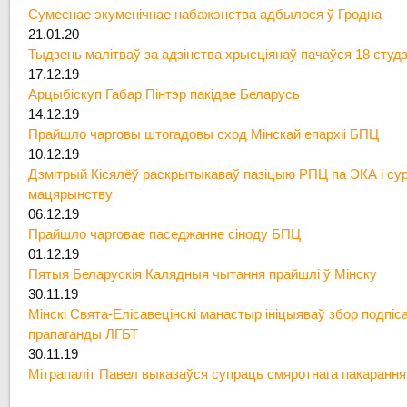
Сумеснае экуменічнае набажэнства адбылося ў Гродна
21.01.20
Тыдзень малітваў за адзінства хрысціянаў пачаўся 18 студ
17.12.19
Арцыбіскуп Габар Пінтэр пакідае Беларусь
14.12.19
Прайшло чарговы штогадовы сход Мінскай епархіі БПЦ
10.12.19
Дзмітрый Кісялёў раскрытыкаваў пазіцыю РПЦ па ЭКА і су
мацярынству
06.12.19
Прайшло чарговае паседжанне сіноду БПЦ
01.12.19
Пятыя Беларускія Калядныя чытання прайшлі ў Мінску
30.11.19
Мінскі Свята-Елісавецінскі манастыр ініцыяваў збор подпіс
прапаганды ЛГБТ
30.11.19
Мітрапаліт Павел выказаўся супраць смяротнага пакарання