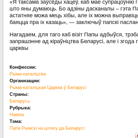
«Я таксама заўсёды хацеў, каб мае супрацоўнікі 
што яны думаюць. Бо адзіны дасканалы – гэта Па
астатняе можа мець хібы, але іх можна выправіць
баяцца пра іх казаць», — заключыў папскі паслан
Нагадаем, для таго каб візіт Папы адбыўся, трэба
запрашэнне ад кіраўніцтва Беларусі, але і згода
царквы
Конфессии:
Рыма-каталіцтва
Организации:
Рыма-каталіцкая Царква ў Беларусі
Страны:
Беларусь
Рубрыка:
Навіна
Тэма:
Папа Рымскі на шляху да Беларусі