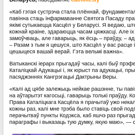
«Каб гэтая сустрэча стала плённай, фундамента
павінна стаць інфармаванне Святога Пасаду пра
якімі сутыкаецца Касцёл у Беларусі. Я ведаю, што 
кожнай краіне, здараюцца часам цяжкасці. Але іх
замоўчваць, але гаварыць, як ёсць – праўду, – 
– Разам з тым я цешуся, што Касцёл у вас расце 
цешыцеся вашай верай. Гэта вельмі важна».
Ватыканскі іерарх прыгадаў часы, калі быў прэф
Каталіцкай Адукацыі і, як юрыст па адукацыі, пр
пасяджэннях Кангрэгацыі Дактрыны Веры.
«Калі ад цябе залежыць нейкае рашэнне, ты пав
на аўтарытэт кагосьці, гаварыць толькі праўду. К
Права Каталіцкага Касцёла я прачытаў ужо некаль
кожны раз, калі мне трэба было ставіць свой подпі
перачытваў пункты Кодэкса, каб яшчэ раз прыгад
параграфы і выказаць тую думку, якую маю», — 