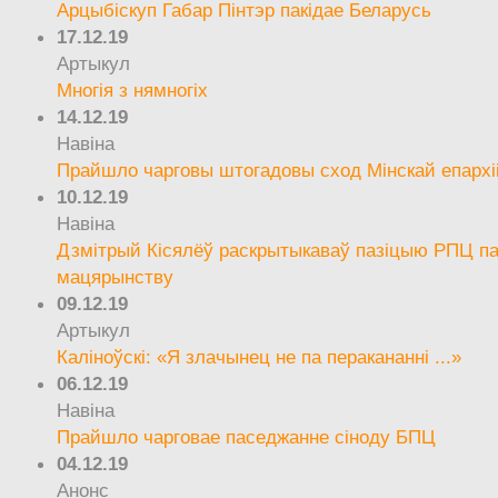
Арцыбіскуп Габар Пінтэр пакідае Беларусь
17.12.19
Артыкул
Многія з нямногіх
14.12.19
Навіна
Прайшло чарговы штогадовы сход Мінскай епархі
10.12.19
Навіна
Дзмітрый Кісялёў раскрытыкаваў пазіцыю РПЦ па
мацярынству
09.12.19
Артыкул
Каліноўскі: «Я злачынец не па перакананні ...»
06.12.19
Навіна
Прайшло чарговае паседжанне сіноду БПЦ
04.12.19
Анонс