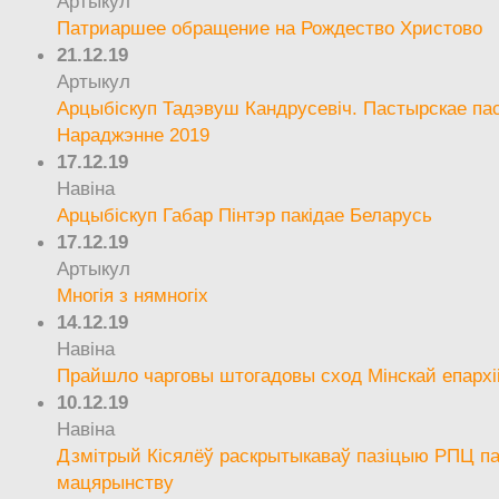
Артыкул
Патриаршее обращение на Рождество Христово
21.12.19
Артыкул
Арцыбіскуп Тадэвуш Кандрусевіч. Пастырскае па
Нараджэнне 2019
17.12.19
Навіна
Арцыбіскуп Габар Пінтэр пакідае Беларусь
17.12.19
Артыкул
Многія з нямногіх
14.12.19
Навіна
Прайшло чарговы штогадовы сход Мінскай епархі
10.12.19
Навіна
Дзмітрый Кісялёў раскрытыкаваў пазіцыю РПЦ па
мацярынству