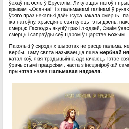
ўехаў на осле ў Ерусалім. Ликующая натоўп прыв
крыкамі «Осанна!" і з пальмавамі галінамі ў рука
ўсяго праз некалькі дзён Ісуса чакала смерць і п
жа натоўпу, хрысціяне святкуюць гэты дзень, пак
смерцю Гасподзь акупіў грахі людзей, Сваім ўва
смерць і сапраўды сеў Царом ў Царстве Божым.
Паколькі ў сярэдніх шыротах не расце пальма, 
вербы. Таму свята называецца яшчэ
Вербнай н
каталікоў, якія традыцыйна адзначаюць гэтае свя
ўрачыстымі працэсіямі, часта з інсцэніроўкай сам
прынятая назва
Пальмавая нядзеля
.