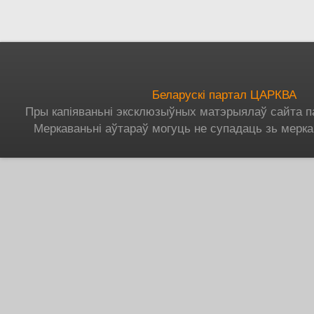
Беларускі партал ЦАРКВА
Пры капіяваньні эксклюзыўных матэрыялаў сайта п
Меркаваньні аўтараў могуць не супадаць зь мерка