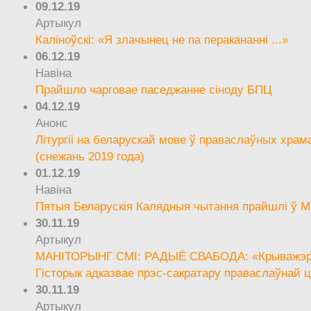
09.12.19
Артыкул
Каліноўскі: «Я злачынец не па перакананні ...»
06.12.19
Навіна
Прайшло чарговае паседжанне сіноду БПЦ
04.12.19
Анонс
Літургіі на беларускай мове ў праваслаўных храм
(снежань 2019 года)
01.12.19
Навіна
Пятыя Беларускія Калядныя чытання прайшлі ў М
30.11.19
Артыкул
МАНІТОРЫНГ СМІ: РАДЫЁ СВАБОДА: «Крыважэрн
Гісторык адказвае прэс-сакратару праваслаўнай ц
30.11.19
Артыкул