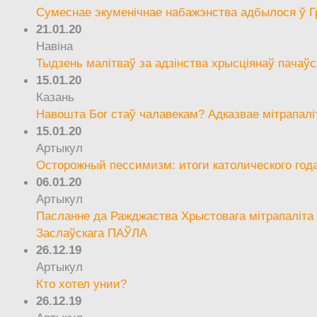
Сумеснае экуменічнае набажэнства адбылося ў Г
21.01.20
Навіна
Тыдзень малітваў за адзінства хрысціянаў пачаўс
15.01.20
Казань
Навошта Бог стаў чалавекам? Адказвае мітрапалі
15.01.20
Артыкул
Осторожный пессимизм: итоги католического год
06.01.20
Артыкул
Пасланне да Ражджаства Хрыстовага мітрапаліта 
Заслаўскага ПАЎЛА
26.12.19
Артыкул
Кто хотел унии?
26.12.19