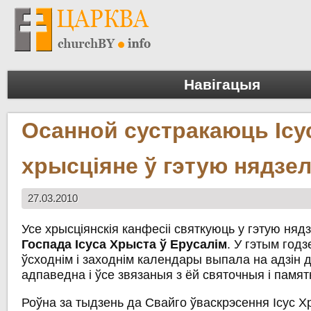
Навігацыя
Осанной сустракаюць Ісу
хрысціяне ў гэтую нядзе
27.03.2010
Усе хрысціянскія канфесіі святкуюць у гэтую ня
Госпада Ісуса Хрыста ў Ерусалім
. У гэтым годз
ўсходнім і заходнім календары выпала на адзін д
адпаведна і ўсе звязаныя з ёй святочныя і памят
Роўна за тыдзень да Свайго ўваскрэсення Ісус 