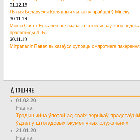
01.12.19
Пятыя Беларускія Калядныя чытання прайшлі ў Мінску
30.11.19
Мінскі Свята-Елісавецінскі манастыр ініцыяваў збор подпіс
прапаганды ЛГБТ
30.11.19
Мітрапаліт Павел выказаўся супраць смяротнага пакарання
Апошняе
01.02.20
Навіна
Традыцыйна ўпотай ад сваіх вернікаў прадстаўнік
ўдзел у штогадовых экуменічных служэньнях
21.01.20
Навіна