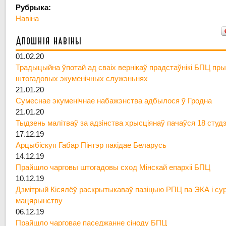
Рубрыка:
Навіна
Апошнія навіны
01.02.20
Традыцыйна ўпотай ад сваіх вернікаў прадстаўнікі БПЦ пры
штогадовых экуменічных служэньнях
21.01.20
Сумеснае экуменічнае набажэнства адбылося ў Гродна
21.01.20
Тыдзень малітваў за адзінства хрысціянаў пачаўся 18 студ
17.12.19
Арцыбіскуп Габар Пінтэр пакідае Беларусь
14.12.19
Прайшло чарговы штогадовы сход Мінскай епархіі БПЦ
10.12.19
Дзмітрый Кісялёў раскрытыкаваў пазіцыю РПЦ па ЭКА і су
мацярынству
06.12.19
Прайшло чарговае паседжанне сіноду БПЦ