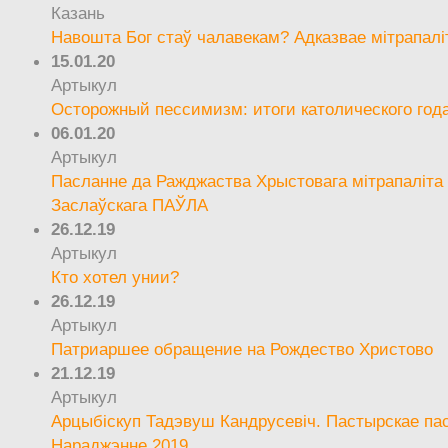
Казань
Навошта Бог стаў чалавекам? Адказвае мітрапалі
15.01.20
Артыкул
Осторожный пессимизм: итоги католического год
06.01.20
Артыкул
Пасланне да Ражджаства Хрыстовага мітрапаліта 
Заслаўскага ПАЎЛА
26.12.19
Артыкул
Кто хотел унии?
26.12.19
Артыкул
Патриаршее обращение на Рождество Христово
21.12.19
Артыкул
Арцыбіскуп Тадэвуш Кандрусевіч. Пастырскае па
Нараджэнне 2019