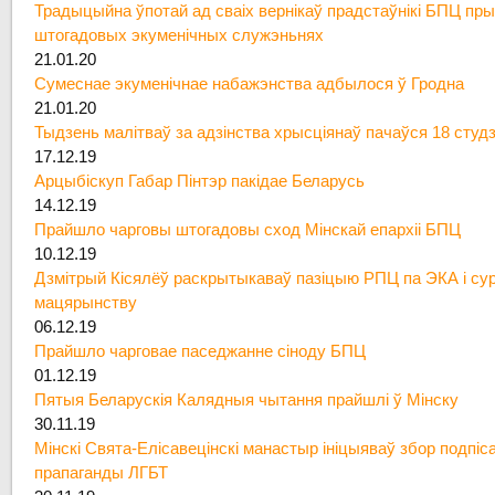
Традыцыйна ўпотай ад сваіх вернікаў прадстаўнікі БПЦ пры
штогадовых экуменічных служэньнях
21.01.20
Сумеснае экуменічнае набажэнства адбылося ў Гродна
21.01.20
Тыдзень малітваў за адзінства хрысціянаў пачаўся 18 студ
17.12.19
Арцыбіскуп Габар Пінтэр пакідае Беларусь
14.12.19
Прайшло чарговы штогадовы сход Мінскай епархіі БПЦ
10.12.19
Дзмітрый Кісялёў раскрытыкаваў пазіцыю РПЦ па ЭКА і су
мацярынству
06.12.19
Прайшло чарговае паседжанне сіноду БПЦ
01.12.19
Пятыя Беларускія Калядныя чытання прайшлі ў Мінску
30.11.19
Мінскі Свята-Елісавецінскі манастыр ініцыяваў збор подпіс
прапаганды ЛГБТ