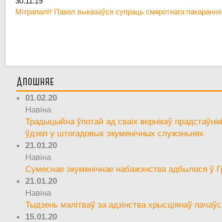
30.11.19
Мітрапаліт Павел выказаўся супраць смяротнага пакарання
Апошняе
01.02.20
Навіна
Традыцыйна ўпотай ад сваіх вернікаў прадстаўнік
ўдзел у штогадовых экуменічных служэньнях
21.01.20
Навіна
Сумеснае экуменічнае набажэнства адбылося ў Г
21.01.20
Навіна
Тыдзень малітваў за адзінства хрысціянаў пачаўс
15.01.20