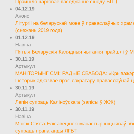
Прайшло чарговае паседжанне сіноду БПЦ
04.12.19
Анонс
Літургіі на беларускай мове ў праваслаўных храм
(снежань 2019 года)
01.12.19
Навіна
Пятыя Беларускія Калядныя чытання прайшлі ў М
30.11.19
Артыкул
МАНІТОРЫНГ СМІ: РАДЫЁ СВАБОДА: «Крыважэрн
Гісторык адказвае прэс-сакратару праваслаўнай ц
30.11.19
Артыкул
Лепін супраць Каліноўскага (запісы ў ЖЖ)
30.11.19
Навіна
Мінскі Свята-Елісавецінскі манастыр ініцыяваў зб
супраць прапаганды ЛГБТ