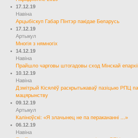
17.12.19
Навіна
Арцыбіскуп Габар Пінтэр пакідае Беларусь
17.12.19
Артыкул
Многія з нямногіх
14.12.19
Навіна
Прайшло чарговы штогадовы сход Мінскай епархі
10.12.19
Навіна
Дзмітрый Кісялёў раскрытыкаваў пазіцыю РПЦ па
мацярынству
09.12.19
Артыкул
Каліноўскі: «Я злачынец не па перакананні ...»
06.12.19
Навіна