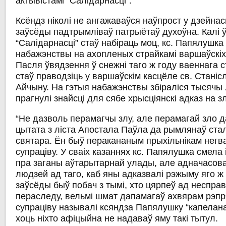
актывістамі “Салідарнасці”.
Ксёндз ніколі не ангажаваўся наўпрост у дзейнас
заўсёды падтрымліваў патрыётаў духоўна. Калі ў
“Салідарнасці” стаў набіраць моц, кс. Папялушк
набажэнствы на ахопленых страйкамі варшаўскі
Пасля ўвядзення ў снежні таго ж году ваеннага 
стаў праводзіць у варшаўскім касцёле св. Станісл
Айчыну. На гэтыя набажэнствы збіраліся тысячы 
прагнулі знайсці для сябе хрысціянскі адказ на 
“Не дазволь перамагчы злу, але перамагай зло да
цытата з ліста Апостала Паўла да рымлянаў ста
святара. Ён быў перакананым прыхільнікам негв
супраціву. У сваіх казаннях кс. Папялушка смела 
пра заганы аўтарытарнай улады, але адначасов
людзей ад таго, каб яны адказвалі рэжыму яго ж
заўсёды быў побач з тымі, хто цярпеў ад неспра
пераследу, вельмі шмат дапамагаў ахвярам рэпрэ
супраціву называлі ксяндза Папялушку “капелана
хоць ніхто афіцыйна не надаваў яму такі тытул.