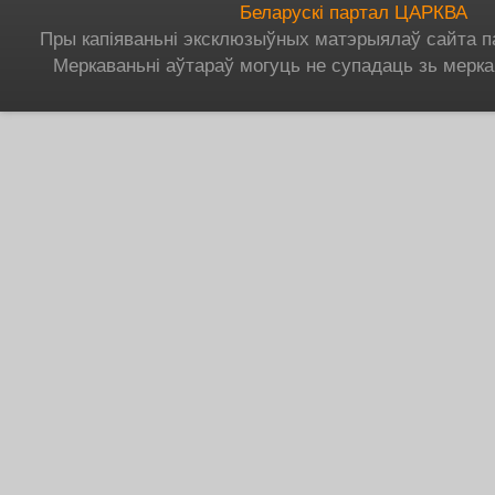
Беларускі партал ЦАРКВА
Пры капіяваньні эксклюзыўных матэрыялаў сайта п
Меркаваньні аўтараў могуць не супадаць зь мерка