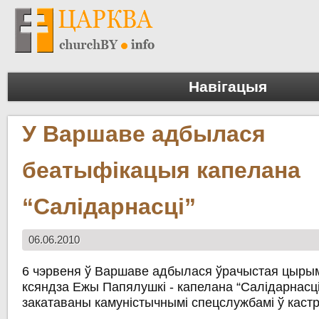
Навігацыя
У Варшаве адбылася
беатыфікацыя капелана
“Салідарнасці”
06.06.2010
6 чэрвеня ў Варшаве адбылася ўрачыстая цырым
ксяндза Ежы Папялушкі - капелана “Салідарнасці”
закатаваны камуністычнымі спецслужбамі ў кастр