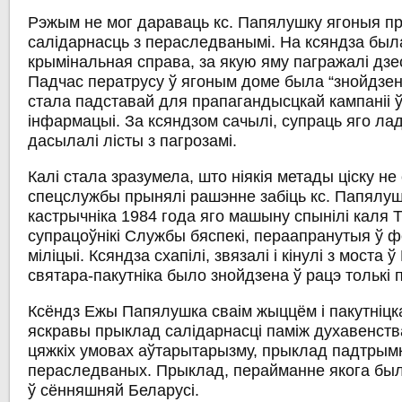
Рэжым не мог дараваць кс. Папялушку ягоныя пр
салідарнасць з пераследванымі. На ксяндза был
крымінальная справа, за якую яму пагражалі дзе
Падчас ператрусу ў ягоным доме была “знойдзен
стала падставай для прапагандысцкай кампаніі 
інфармацыі. За ксяндзом сачылі, супраць яго лад
дасылалі лісты з пагрозамі.
Калі стала зразумела, што ніякія метады ціску н
спецслужбы прынялі рашэнне забіць кс. Папялуш
кастрычніка 1984 года яго машыну спынілі каля Т
супрацоўнікі Службы бяспекі, пераапранутыя ў 
міліцыі. Ксяндза схапілі, звязалі і кінулі з моста ў
святара-пакутніка было знойдзена ў рацэ толькі 
Ксёндз Ежы Папялушка сваім жыццём і пакутніцк
яскравы прыклад салідарнасці паміж духавенств
цяжкіх умовах аўтарытарызму, прыклад падтрымк
пераследваных. Прыклад, перайманне якога был
ў сённяшняй Беларусі.