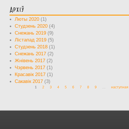
Архіў
Люты 2020
(1)
Студзень 2020
(4)
Снежань 2019
(9)
Лістапад 2019
(5)
Студзень 2018
(1)
Снежань 2017
(2)
Жнівень 2017
(2)
Чэрвень 2017
(1)
Красавік 2017
(1)
Сакавік 2017
(3)
1
2
3
4
5
6
7
8
9
…
наступная 
Старонкі