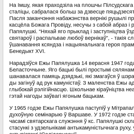
На Імшу, якая праходзіла на плошчы Пілсудскага
сталіцы, сабралася больш за дзвесце пяцьдзесят
Пасля заканчэння набажэнства вернікі рушылі пр
касцёла Божага Провіду, несучы з сабой абраз і рэ
Папялушкі. “Няхай яго прыклад і заступніцтва ў
святароў і распальвае любоў вернікаў”, - такія с
ўшанавання ксяндза і нацыянальнага героя прам
Бенедыкт XVI.
Нарадзіўся Ежы Папялушка 14 верасня 1947 год
Беласточчыне. Яго бацькі былі простымі сялянамі.
шанавалася памяць дзядзькі, які змагаўся ў шэра
ды загінуў ад рук камуністаў. З маленства Ежы а
глыбокай рэлігійнасцю. Школьнае кіраўніцтва не
гэтай нагоды заўвагі ягоным бацькам.
У 1965 годзе Ежы Папялушка паступіў у Мітрапа
духоўную семінарыю ў Варшаве. У 1972 годзе ст
часамі святарскага служэння ў кс. Папялушкі ск
стасункі з удзельнікамі антыкамуністычнага руху, 