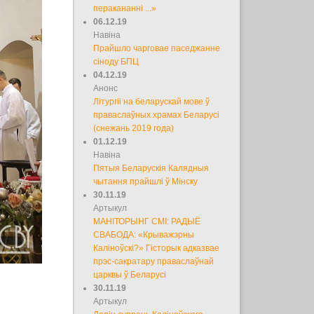
перакананні ...»
06.12.19
Навіна
Прайшло чарговае паседжанне
сіноду БПЦ
04.12.19
Анонс
Літургіі на беларускай мове ў
праваслаўных храмах Беларусі
(снежань 2019 года)
01.12.19
Навіна
Пятыя Беларускія Калядныя
чытання прайшлі ў Мінску
30.11.19
Артыкул
МАНІТОРЫНГ СМІ: РАДЫЁ
СВАБОДА: «Крыважэрны
Каліноўскі?» Гісторык адказвае
прэс-сакратару праваслаўнай
царквы ў Беларусі
30.11.19
Артыкул