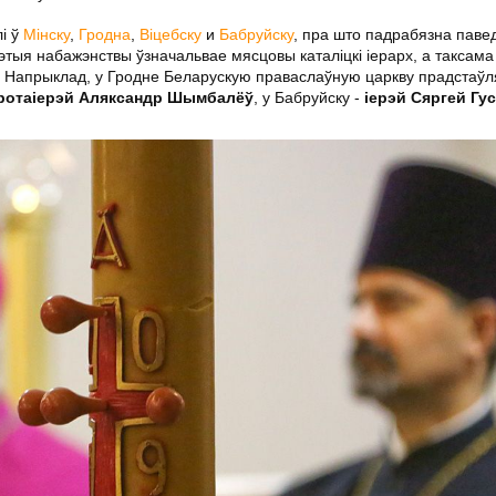
і ў
Мінску
,
Гродна
,
Віцебску
и
Бабруйску
, пра што падрабязна пав
 гэтыя набажэнствы ўзначальвае мясцовы каталіцкі іерарх, а таксам
ых. Напрыклад, у Гродне Беларускую праваслаўную царкву прадстаўл
ротаіерэй Аляксандр Шымбалёў
, у Бабруйску -
іерэй Сяргей Гу