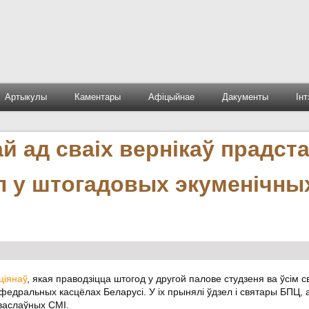
Артыкулы
Каментары
Афіцыйнае
Дакументы
Ін
 ад сваіх вернікаў прадста
л у штогадовых экуменічны
ціянаў
, якая праводзіцца штогод у другой палове студзеня ва ўсiм с
федральных касцёлах Беларусі. У іх прынялі ўдзел і святары БПЦ, 
аваслаўных СМІ.