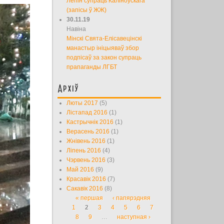
Лепін супраць Каліноўскага
(запісы ў ЖЖ)
30.11.19
Навіна
Мінскі Свята-Елісавецінскі
манастыр ініцыяваў збор
подпісаў за закон супраць
прапаганды ЛГБТ
Архіў
Люты 2017
(5)
Лістапад 2016
(1)
Кастрычнік 2016
(1)
Верасень 2016
(1)
Жнівень 2016
(1)
Ліпень 2016
(4)
Чэрвень 2016
(3)
Май 2016
(9)
Красавік 2016
(7)
Сакавік 2016
(8)
« першая
‹ папярэдняя
Старонкі
1
2
3
4
5
6
7
8
9
…
наступная ›