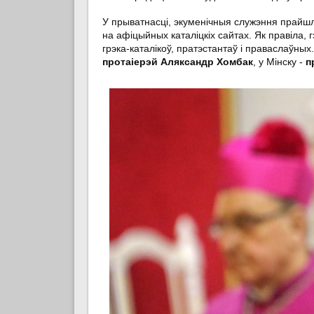
У прыватнасці, экуменічныя служэння прайшл
на афіцыйных каталіцкіх сайтах. Як правіла,
грэка-каталікоў, пратэстантаў і праваслаўн
протаіерэй Аляксандр Хомбак
, у Мінску -
п