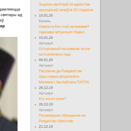
Тыдзень малітваў за адзінства
едамляецца
хрысціянаў пачаўся 18 студзеня
а святары ад
15.01.20
яў
Казань
сар
.
Навошта Бог стаў чалавекам?
Адказвае мітрапаліт Павел.
15.01.20
Артыкул
Осторожный пессимизм: итоги
католического года
06.01.20
Артыкул
Пасланне да Ражджаства
Хрыстовага мітрапаліта
Мінскага і Заслаўскага ПАЎЛА
26.12.19
Артыкул
Кто хотел унии?
26.12.19
Артыкул
Патриаршее обращение на
Рождество Христово
21.12.19