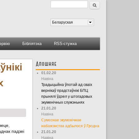
Пошук
Форма пошуку
Беларуская
тэрвію
Бібліятэка
RSS-стужка
Апошняе
ўнікі
01.02.20
Навіна
х
Традыцыйна ўпотай ад сваіх
вернікаў прадстаўнікі БПЦ
прынялі ўдзел у штогадовых
экуменічных служэньнях
21.01.20
Навіна
Сумеснае экуменічнае
веце,
набажэнства адбылося ў Гродна
аднак падзеі
21.01.20
Навіна