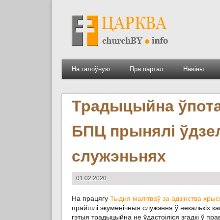
На галоўную
Пра партал
Навіны
Традыцыйна ўпотай
БПЦ прынялі ўдзе
служэньнях
01.02.2020
На працягу
Тыдня малітваў за адзінства хрыс
прайшлі экуменічныя служэння ў некалькіх ка
гэтыя традыцыйна не ўдастоіліся згадкі ў пр