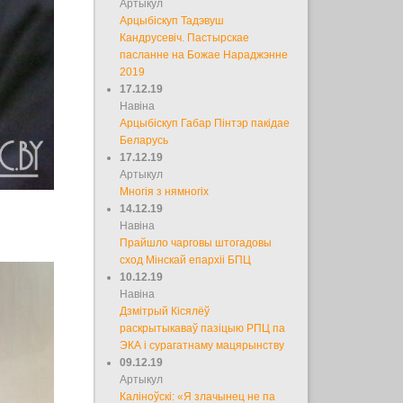
Артыкул
Арцыбіскуп Тадэвуш
Кандрусевіч. Пастырскае
пасланне на Божае Нараджэнне
2019
17.12.19
Навіна
Арцыбіскуп Габар Пінтэр пакідае
Беларусь
17.12.19
Артыкул
Многія з нямногіх
14.12.19
Навіна
Прайшло чарговы штогадовы
сход Мінскай епархіі БПЦ
10.12.19
Навіна
Дзмітрый Кісялёў
раскрытыкаваў пазіцыю РПЦ па
ЭКА і сурагатнаму мацярынству
09.12.19
Артыкул
Каліноўскі: «Я злачынец не па