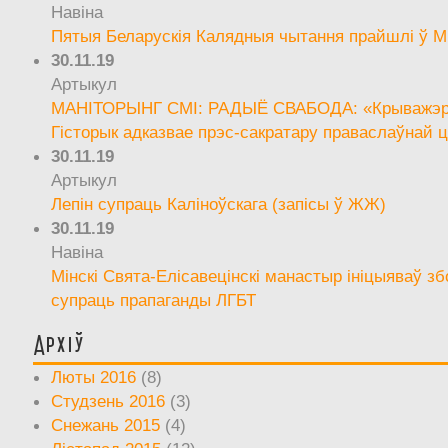
Навіна
Пятыя Беларускія Калядныя чытання прайшлі ў М
30.11.19
Артыкул
МАНІТОРЫНГ СМІ: РАДЫЁ СВАБОДА: «Крыважэрн
Гісторык адказвае прэс-сакратару праваслаўнай ц
30.11.19
Артыкул
Лепін супраць Каліноўскага (запісы ў ЖЖ)
30.11.19
Навіна
Мінскі Свята-Елісавецінскі манастыр ініцыяваў зб
супраць прапаганды ЛГБТ
Архіў
Люты 2016
(8)
Студзень 2016
(3)
Снежань 2015
(4)