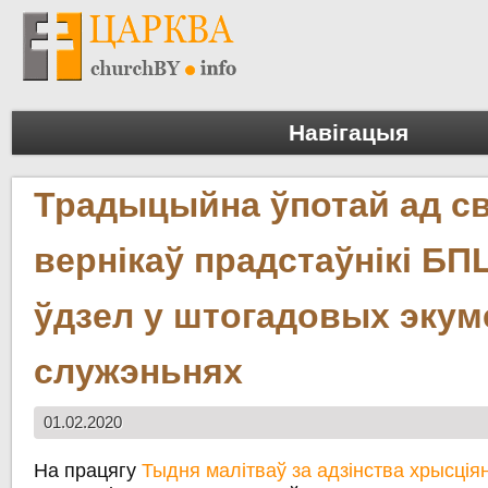
Навігацыя
Традыцыйна ўпотай ад св
вернікаў прадстаўнікі БП
ўдзел у штогадовых экум
служэньнях
01.02.2020
На працягу
Тыдня малітваў за адзінства хрысція