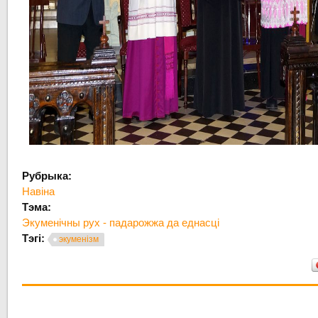
Рубрыка:
Навіна
Тэма:
Экуменічны рух - падарожжа да еднасці
Тэгі:
экуменізм