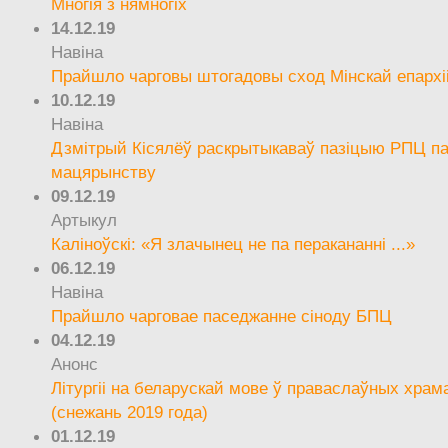
Многія з нямногіх
14.12.19
Навіна
Прайшло чарговы штогадовы сход Мінскай епархі
10.12.19
Навіна
Дзмітрый Кісялёў раскрытыкаваў пазіцыю РПЦ па
мацярынству
09.12.19
Артыкул
Каліноўскі: «Я злачынец не па перакананні ...»
06.12.19
Навіна
Прайшло чарговае паседжанне сіноду БПЦ
04.12.19
Анонс
Літургіі на беларускай мове ў праваслаўных храм
(снежань 2019 года)
01.12.19