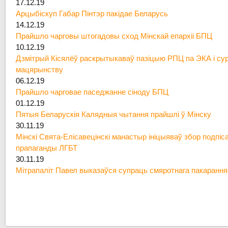
17.12.19
Арцыбіскуп Габар Пінтэр пакідае Беларусь
14.12.19
Прайшло чарговы штогадовы сход Мінскай епархіі БПЦ
10.12.19
Дзмітрый Кісялёў раскрытыкаваў пазіцыю РПЦ па ЭКА і су
мацярынству
06.12.19
Прайшло чарговае паседжанне сіноду БПЦ
01.12.19
Пятыя Беларускія Калядныя чытання прайшлі ў Мінску
30.11.19
Мінскі Свята-Елісавецінскі манастыр ініцыяваў збор подпіс
прапаганды ЛГБТ
30.11.19
Мітрапаліт Павел выказаўся супраць смяротнага пакарання