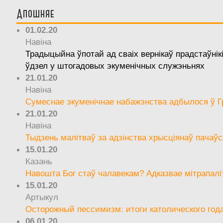
Апошняе
01.02.20
Навіна
Традыцыйна ўпотай ад сваіх вернікаў прадстаўнік
ўдзел у штогадовых экуменічных служэньнях
21.01.20
Навіна
Сумеснае экуменічнае набажэнства адбылося ў Г
21.01.20
Навіна
Тыдзень малітваў за адзінства хрысціянаў пачаўс
15.01.20
Казань
Навошта Бог стаў чалавекам? Адказвае мітрапалі
15.01.20
Артыкул
Осторожный пессимизм: итоги католического год
06.01.20