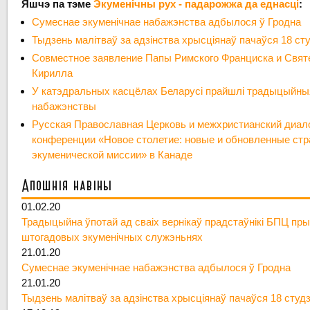
Яшчэ па тэме
Экуменічны рух - падарожжа да еднасці
:
Сумеснае экуменічнае набажэнства адбылося ў Гродна
Тыдзень малітваў за адзінства хрысціянаў пачаўся 18 ст
Совместное заявление Папы Римского Франциска и Свят
Кирилла
У катэдральных касцёлах Беларусі прайшлі традыцыйны
набажэнствы
Русская Православная Церковь и межхристианский диало
конференции «Новое столетие: новые и обновленные стр
экуменической миссии» в Канаде
Апошнія навіны
01.02.20
Традыцыйна ўпотай ад сваіх вернікаў прадстаўнікі БПЦ пры
штогадовых экуменічных служэньнях
21.01.20
Сумеснае экуменічнае набажэнства адбылося ў Гродна
21.01.20
Тыдзень малітваў за адзінства хрысціянаў пачаўся 18 студ