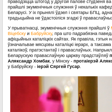
праводзіцца штогод у другой палове студзеня ва 
прайшлі экуменічныя служэння ў некалькіх кафе
Беларусі. У іх прынялі ўдзел і святары БПЦ, адна
традыцыйна не ўдастоіліся згадкі ў праваслаўны
У прыватнасці, экуменічныя служэння прайшлі ў
Віцебску
и
Бабруйску
, пра што падрабязна паве
афіцыйных каталіцкіх сайтах. Як правіла, гэтыя
ўзначальвае мясцовы каталіцкі іерарх, а таксама
каталікоў, пратэстантаў і праваслаўных. Напрыкл
Беларускую праваслаўную царкву прадстаўляў
Аляксандр Хомбак
, у Мінску -
протаіерэй Аля
у Бабруйску -
іерэй Сяргей Гусар
.