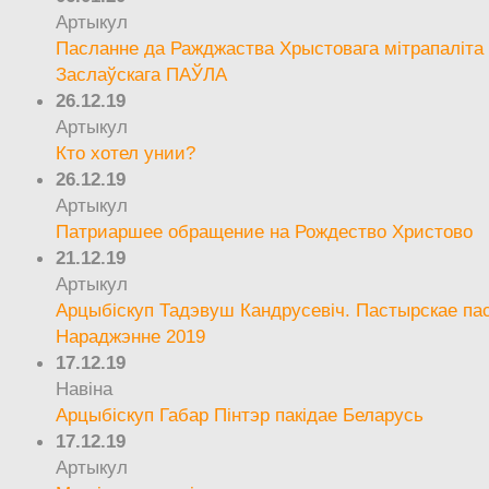
Артыкул
Пасланне да Ражджаства Хрыстовага мітрапаліта 
Заслаўскага ПАЎЛА
26.12.19
Артыкул
Кто хотел унии?
26.12.19
Артыкул
Патриаршее обращение на Рождество Христово
21.12.19
Артыкул
Арцыбіскуп Тадэвуш Кандрусевіч. Пастырскае па
Нараджэнне 2019
17.12.19
Навіна
Арцыбіскуп Габар Пінтэр пакідае Беларусь
17.12.19
Артыкул