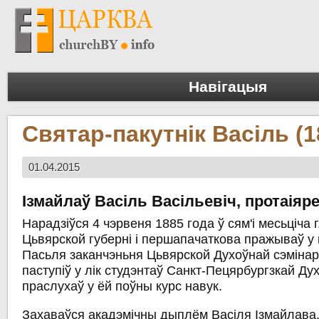
Навігацыя
Святар-пакутнік Васіль (1
01.04.2015
Ізмайлаў Васіль Васільевіч, протаіяр
Нарадзіўся 4 чэрвеня 1885 года ў сям'і месьціча 
Цьвярской губерні і першапачаткова пражываў у 
Пасьля заканчэньня Цьвярской Духоўнай сэмінары
паступіў у лік студэнтаў Санкт-Пецярбургзкай Дух
праслухаў у ёй поўны курс навук.
Захаваўся акадэмічны дыплём Васіля Ізмайлава,