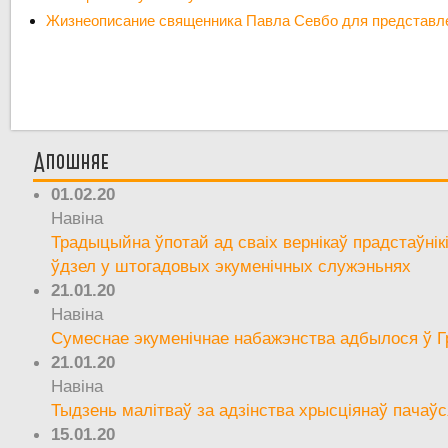
Жизнеописание священника Павла Севбо для представл
Апошняе
01.02.20
Навіна
Традыцыйна ўпотай ад сваіх вернікаў прадстаўнік
ўдзел у штогадовых экуменічных служэньнях
21.01.20
Навіна
Сумеснае экуменічнае набажэнства адбылося ў Г
21.01.20
Навіна
Тыдзень малітваў за адзінства хрысціянаў пачаўс
15.01.20