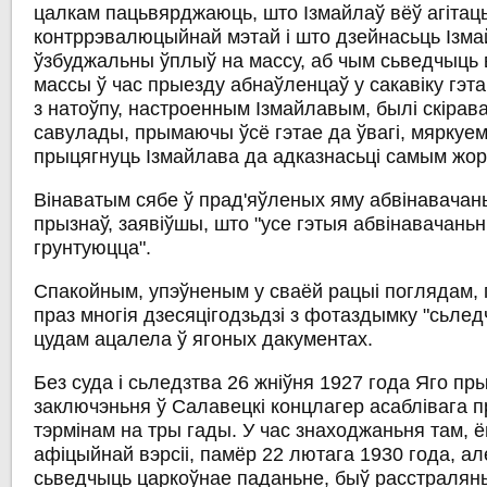
цалкам пацьвярджаюць, што Ізмайлаў вёў агітац
контррэвалюцыйнай мэтай і што дзейнасьць Ізм
ўзбуджальны ўплыў на массу, аб чым сьведчыць
массы ў час прыезду абнаўленцаў у сакавіку гэтаг
з натоўпу, настроенным Ізмайлавым, былі скірав
савулады, прымаючы ўсё гэтае да ўвагі, мяркуе
прыцягнуць Ізмайлава да адказнасьці самым жо
Вінаватым сябе ў прад'яўленых яму абвінавачань
прызнаў, заявіўшы, што "усе гэтыя абвінавачаньні
грунтуюцца".
Спакойным, упэўненым у сваёй рацыі поглядам, г
праз многія дзесяцігодзьдзі з фотаздымку "сьлед
цудам ацалела ў ягоных дакументах.
Без суда і сьледзтва 26 жніўня 1927 года Яго пры
заключэньня ў Салавецкі концлагер асаблівага 
тэрмінам на тры гады. У час знаходжаньня там, 
афіцыйнай вэрсіі, памёр 22 лютага 1930 года, але
сьведчыць царкоўнае паданьне, быў расстралян