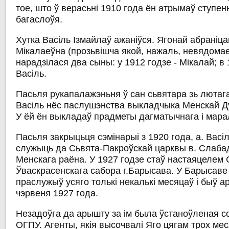
тое, што ў верасьні 1910 года ён атрымаў ступе
багаслоўя.
Хутка Васіль Ізмайлаў ажаніўся. Ягонай абраніца
Мікалаеўна (прозьвішча якой, нажаль, невядома
нарадзілася два сыны: у 1912 годзе - Мікалай; в 
Васіль.
Пасьля рукапалажэньня ў сан сьвятара зь лютага
Васіль нёс паслушэнства выкладчыка Менскай Ду
У ёй ён выкладаў прадметы дагматычнага і мара
Пасьля закрыцьця сэмінарыі з 1920 года, а. Вас
служыць да Сьвята-Пакроўскай царквы в. Слаба
Менскага раёна. У 1927 годзе стаў настаяцелем 
Ўваскрасенскага сабора г.Барысава. У Барысаве 
праслужыў усяго толькі некалькі месяцаў і быў 
чэрвеня 1927 года.
Незадоўга да арышту за ім была ўстаноўленая с
ОГПУ. Агенты, якія высочвалі Яго цягам трох мес