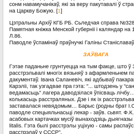
сонм навамучанікаў, які за веру пакутавалі ў ст
на Царкву Божую. [
1
]
Цэтральны Архіў КГБ РБ. Сьледчая справа №328
Памятная кніжка Менской губерніі і каляндар на 1
Л.86.
Паводле ўспамінаў праўнучкі Галіны Станіслава
ЗАЎВАГА
Гэтае паданьне грунтуецца на тым факце, што ў
расстрэльвалі многіх вязьняў з афармленьнем 
дакументаў. Івана Саланевіч, які адбываў пакара
Карэліі, так узгадвае пра гэта: "... штодзень у "с
ведамасьць" лагера даводзілася ўпісваць лічбу
колькасьць расстраляных. Дзе і як іх расстрэльва
заставалася невядомым… Барыс (родны брат І.
паводле спецыяльнасьці лекар - заўв. сьвят. Ф.К
асабовых картачках мусіў вынаходзіць дыягназы і
litalis. Гэта былі расстрэлы уціхую - самы распа
расстрэлаў у СССР".