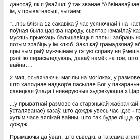
даносаў, якія ўвайшлі ў так званае "Абвінаваўчае
ім, у прыватнасьці, чытаем:
"...прыблізна 12 сакавіка ў час усяночнай і на нас
поўная была царква народу, сьвятар Ізмайлаў каз
мусяць прыехаць бальшавісцкія папы і забраць н
потым зрабіць у ім клюб. Заклікаў грамадзянаў а
пры чым раіў мужчынам у гэтую справу ня ўмеш
рэлігію перасьледуюць, даваў намёк на тое, што 
вайна….
2 мая, осьвячаючы магілы на могілках, у размове 
што халоднае надвор'е пасылае Бог у пакараньне
савецкая ўлада і няверуючыя зьдзекуюцца з Ца
...у прыватнай размове са старэнькай жабрачкай
ўсталяванае) казаў, што дождж увесь час ідзе - 
хуткім часе вялікай вайны, што так будзе ліцца кр
дождж…
Прымаючы да ўвагі, што сьведкі, а таксама аге