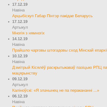
17.12.19
Навіна
Арцыбіскуп Габар Пінтэр пакідае Беларусь
17.12.19
Артыкул
Многія з нямногіх
14.12.19
Навіна
Прайшло чарговы штогадовы сход Мінскай епархі
10.12.19
Навіна
Дзмітрый Кісялёў раскрытыкаваў пазіцыю РПЦ па
мацярынству
09.12.19
Артыкул
Каліноўскі: «Я злачынец не па перакананні ...»
06.12.19
Навіна