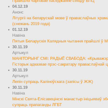
Прайшло чарговае паседжанне сіноду БПЦ
04.12.19
Анонс
Літургіі на беларускай мове ў праваслаўных храм
(снежань 2019 года)
01.12.19
Навіна
Пятыя Беларускія Калядныя чытання прайшлі ў М
30.11.19
Артыкул
МАНІТОРЫНГ СМІ: РАДЫЁ СВАБОДА: «Крыважэрн
Гісторык адказвае прэс-сакратару праваслаўнай ц
30.11.19
Артыкул
Лепін супраць Каліноўскага (запісы ў ЖЖ)
30.11.19
Навіна
Мінскі Свята-Елісавецінскі манастыр ініцыяваў зб
супраць прапаганды ЛГБТ