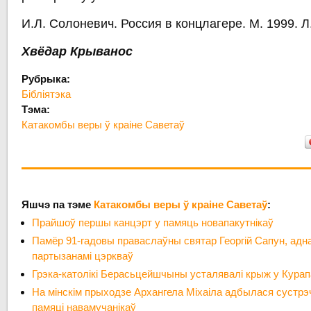
И.Л. Солоневич. Россия в концлагере. М. 1999. Л
Хвёдар Крыванос
Рубрыка:
Бібліятэка
Тэма:
Катакомбы веры ў краіне Саветаў
Яшчэ па тэме
Катакомбы веры ў краіне Саветаў
:
Прайшоў першы канцэрт у памяць новапакутнікаў
Памёр 91-гадовы праваслаўны святар Георгій Сапун, адн
партызанамі цэркваў
Грэка-католікі Берасьцейшчыны усталявалі крыж у Курапа
На мінскім прыходзе Архангела Міхаіла адбылася сустрэ
памяці навамучанікаў