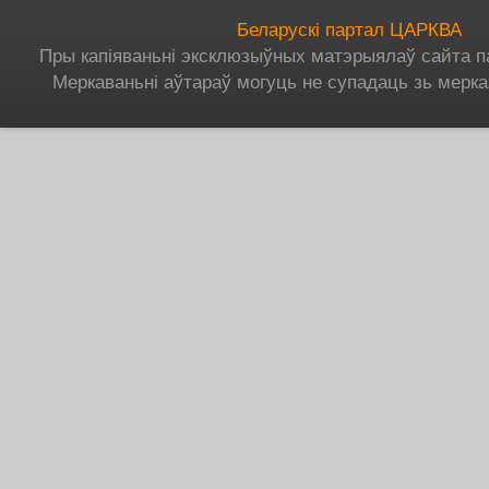
Беларускі партал ЦАРКВА
Пры капіяваньні эксклюзыўных матэрыялаў сайта п
Меркаваньні аўтараў могуць не супадаць зь мерка