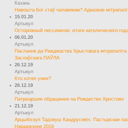
Казань
Навошта Бог стаў чалавекам? Адказвае мітрапалі
15.01.20
Артыкул
Осторожный пессимизм: итоги католического год
06.01.20
Артыкул
Пасланне да Ражджаства Хрыстовага мітрапаліта 
Заслаўскага ПАЎЛА
26.12.19
Артыкул
Кто хотел унии?
26.12.19
Артыкул
Патриаршее обращение на Рождество Христово
21.12.19
Артыкул
Арцыбіскуп Тадэвуш Кандрусевіч. Пастырскае па
Нараджэнне 2019