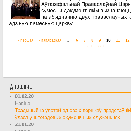
Аўтакефальнай Праваслаўнай Царк
сумесны дакумент, якім вызначаюцц
па аб'яднанню двух праваслаўных
адзіную памесную царкву.
« першая
‹ папярэдняя
…
6
7
8
9
10
11
12
Старонкі
апошняя »
Апошняе
01.02.20
Навіна
Традыцыйна ўпотай ад сваіх вернікаў прадстаўнік
ўдзел у штогадовых экуменічных служэньнях
21.01.20