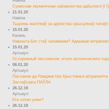
Навіна
Сумеснае экуменічнае набажэнства адбылося ў Г
21.01.20
Навіна
Тыдзень малітваў за адзінства хрысціянаў пачаўс
15.01.20
Казань
Навошта Бог стаў чалавекам? Адказвае мітрапалі
15.01.20
Артыкул
Осторожный пессимизм: итоги католического год
06.01.20
Артыкул
Пасланне да Ражджаства Хрыстовага мітрапаліта 
Заслаўскага ПАЎЛА
26.12.19
Артыкул
Кто хотел унии?
26.12.19