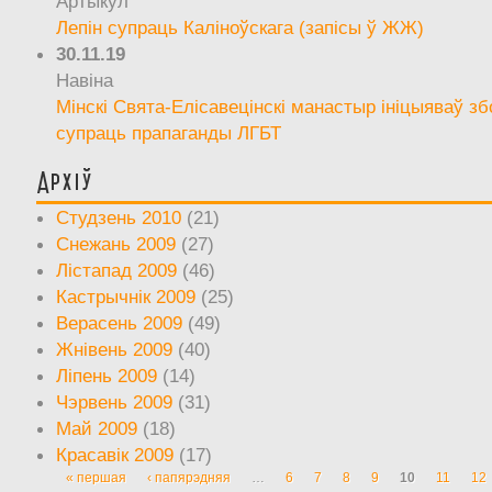
Артыкул
Лепін супраць Каліноўскага (запісы ў ЖЖ)
30.11.19
Навіна
Мінскі Свята-Елісавецінскі манастыр ініцыяваў зб
супраць прапаганды ЛГБТ
Архіў
Студзень 2010
(21)
Снежань 2009
(27)
Лістапад 2009
(46)
Кастрычнік 2009
(25)
Верасень 2009
(49)
Жнівень 2009
(40)
Ліпень 2009
(14)
Чэрвень 2009
(31)
Май 2009
(18)
Красавік 2009
(17)
« першая
‹ папярэдняя
…
6
7
8
9
10
11
12
Старонкі