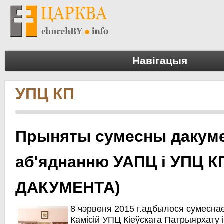
Навігацыя
УПЦ КП
Прыняты сумесны дакуме
аб'яднанню УАПЦ і УПЦ К
ДАКУМЕНТА)
8 чэрвеня 2015 г.адбылося сумесна
Камісій УПЦ Кіеўскага Патрыярхату і