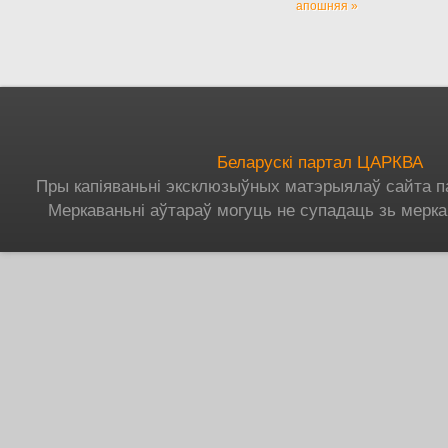
апошняя »
Беларускі партал ЦАРКВА
Пры капіяваньні эксклюзыўных матэрыялаў сайта п
Меркаваньні аўтараў могуць не супадаць зь мерка