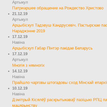
Артыкул
Патриаршее обращение на Рождество Христово
21.12.19
Артыкул
Арцыбіскуп Тадэвуш Кандрусевіч. Пастырскае па
Нараджэнне 2019
17.12.19
Навіна
Арцыбіскуп Габар Пінтэр пакідае Беларусь
17.12.19
Артыкул
Многія з нямногіх
14.12.19
Навіна
Прайшло чарговы штогадовы сход Мінскай епархі
10.12.19
Навіна
Дзмітрый Кісялёў раскрытыкаваў пазіцыю РПЦ па
мацярынству