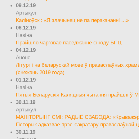
09.12.19
Артыкул
Каліноўскі: «Я злачынец не па перакананні ...»
06.12.19
Навіна
Прайшло чарговае паседжанне сіноду БПЦ
04.12.19
Анонс
Літургіі на беларускай мове ў праваслаўных храм
(снежань 2019 года)
01.12.19
Навіна
Пятыя Беларускія Калядныя чытання прайшлі ў М
30.11.19
Артыкул
МАНІТОРЫНГ СМІ: РАДЫЁ СВАБОДА: «Крыважэрн
Гісторык адказвае прэс-сакратару праваслаўнай ц
30.11.19