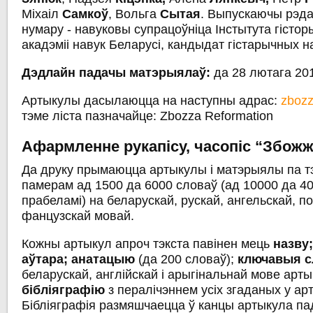
Міхаіл
Самкоў
, Вольга
Сытая
. Выпускаючы рэда
нумару - навуковы супрацоўніца Інстытута гісто
акадэміі навук Беларусі, кандыдат гістарычных н
Дэдлайн падачы матэрыялаў:
да 28 лютага 20
Артыкулы дасылаюцца на наступны адрас:
zboz
тэме ліста пазначайце: Zbozza Reformation
Афармленне рукапісу, часопіс “Збож
Да друку прымаюцца артыкулы і матэрыялы па т
памерам ад 1500 да 6000 словаў (ад 10000 да 40
прабеламі) на беларускай, рускай, ангельскай, п
фанцузскай мовай.
Кожны артыкул апроч тэкста павінен мець
назву;
аўтара; анатацыю
(да 200 словаў);
ключавыя 
беларускай, англійскай і арыгінальнай мове арты
бібліяграфію
з пералічэннем усіх згаданых у ар
Бібліяграфія размяшчаецца ў канцы артыкула па