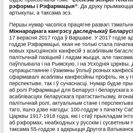
рэформы
і
Рэфармацыя
”
. Да друку прымаюцца
артыкулы, а таксама эсэ.
Першы нумар часопіса працягне развагі тэматыч
Міжнароднага
кангрэсу
даследчыкаў
Беларус
17 верасня 2017 года ў Варшаве. У 2017 годзе а
годдзе Рэфармацыі, якая не толькі стала пачатк
новых хрысціянскіх канфесій з асаблівым багасл
палітычнай пазіцыяй і ладам жыцця, але таксама
паўплывала і на Рымскую, і на Усходнія цэрквы. 
супрацьстаянне і ўзаемны ўплыў розных канфесій
сфармавалі асаблівы канфесійны профіль, як у г
перспектыве, так і ў сучаснасці. Нумар будзе пр
аб ролі Рэфармацыі для Беларусі і беларускага 
асаблівасцях беларускага пратэстантызму, ягона
палітычнай ролі, актуальным стане і перспектыва
таго, яшчэ дзве нагоды: 100-годдзе з пачатку Са
Царквы 1917-1918 года, які і стаў прыкладам інтэ
аб рэформах, неабходных у русскім і сусветным п
таксама 55-годдзе з адкрыцця Другога Ватыканск