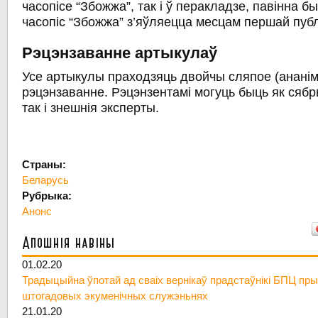
часопісе “Збожжа”, так і ў перакладзе, павінна б
часопіс “Збожжа” з’яўляецца месцам першай публ
Рэцэнзаванне артыкулаў
Усе артыкулы праходзяць двойчы сляпое (анані
рэцэнзаванне. Рэцэнзентамі могуць быць як сяб
так і знешнія эксперты.
Страны:
Беларусь
Рубрыка:
Анонс
Апошнія навіны
01.02.20
Традыцыйна ўпотай ад сваіх вернікаў прадстаўнікі БПЦ пры
штогадовых экуменічных служэньнях
21.01.20