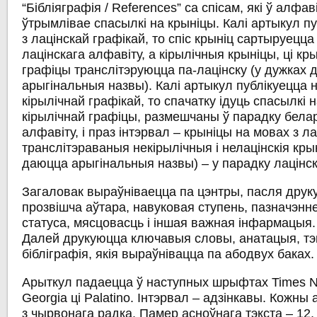
“Бібліяграфія / References” са спісам, які ў алфа
ўтрымлівае спасылкі на крыніцы. Калі артыкул п
з лацінскай графікай, то спіс крыніц сартыруецц
лацінскага алфавіту, а кірылічныя крыніцы, ці кр
графіцы транслітэруюцца па-лацінску (у дужках
арыгінальныя назвы). Калі артыкул публікуецца 
кірылічнай графікай, то спачатку ідуць спасылкі 
кірылічнай графіцы, размешчаны ў парадку белар
алфавіту, і праз інтэрвал – крыніцы на мовах з ла
транслітэраваныя некірылічныя і нелацінскія кры
даюцца арыгінальныя назвы) – у парадку лацінск
Загаловак выраўніваецца па цэнтры, пасля друку
прозвішча аўтара, навуковая ступень, пазначэнн
статуса, мясцовасць і іншая важная інфармацыя.
Далей друкуюцца ключавыя словы, анатацыя, тэк
бібліграфія, якія выраўнівацца па абодвух баках.
Арыткул падаецца ў наступных шрыфтах Times 
Georgia ці Palatino. Інтэрвал – адзінкавы. Кожн
з чырвонага радка. Памер асноўнага тэкста – 12,