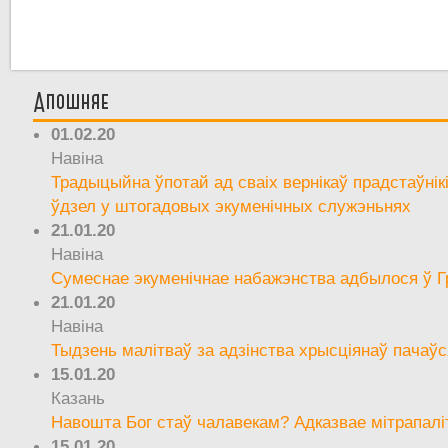
Апошняе
01.02.20
Навіна
Традыцыйна ўпотай ад сваіх вернікаў прадстаўнік
ўдзел у штогадовых экуменічных служэньнях
21.01.20
Навіна
Сумеснае экуменічнае набажэнства адбылося ў Г
21.01.20
Навіна
Тыдзень малітваў за адзінства хрысціянаў пачаўс
15.01.20
Казань
Навошта Бог стаў чалавекам? Адказвае мітрапалі
15.01.20