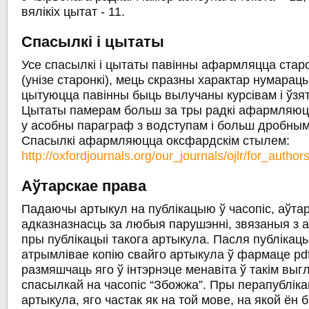
вялікіх цытат - 11.
Спасылкі і цытаты
Усе спасылкі і цытаты павінны афармляцца стар
(унізе старонкі), мець скразны характар нумарацы
цытуюцца павінны быць вылучаны курсівам і ўзят
Цытаты памерам больш за тры радкі афармляюц
у асобны параграф з водступам і больш дробны
Спасылкі афармляюцца оксфардскім стылем:
http://oxfordjournals.org/our_journals/ojlr/for_authors
Аўтарскае права
Падаючы артыкул на публікацыю ў часопіс, аўта
адказназнасць за любыя парушэнні, звязаныя з 
пры публікацыі такога артыкула. Пасля публікац
атрымлівае копію свайго артыкула ў фармаце pdf
размяшчаць яго ў інтэрнэце менавіта ў такім выг
спасылкай на часопіс “Збожжа”. Пры перапубліка
артыкула, яго частак як на той мове, на якой ён 