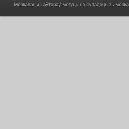
Меркаваньні аўтараў могуць не супадаць зь мерка