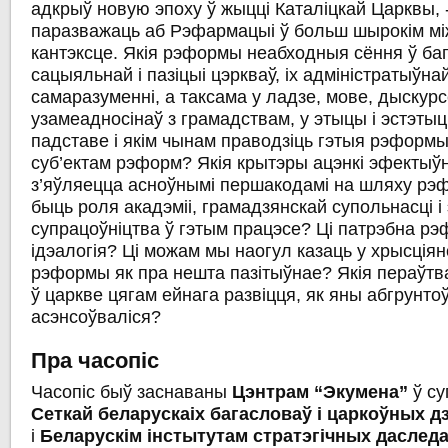
адкрыў новую эпоху ў жыцці Каталіцкай Царквы, -
паразважаць аб Рэфармацыі ў больш шырокім м
кантэксце. Якія рэформы неабходныя сёння ў багас
сацыяльнай і пазіцыі цэркваў, іх адміністратыўнай
самаразуменні, а таксама у ладзе, мове, дыскур
узамеадносінаў з грамадствам, у этыцы і эстэты
падставе і якім чынам праводзіць гэтыя рэформы
суб’ектам рэформ? Якія крытэры ацэнкі эфектыў
з’яўляецца асноўнымі першакодамі на шляху рэ
быць роля акадэміі, грамадзянскай супольнасці і
супрацоўніцтва ў гэтым працэсе? Ці патрэбна р
ідэалогія? Ці можам мы наогул казаць у хрысціян
рэформы як пра нешта пазітыўнае? Якія пераўтв
ў царкве цягам ейнага развіцця, як яны абгрунтоў
асэнсоўваліся?
Пра
часопіс
Часопіс быў заснаваны
Цэнтрам
“
Экумена
”
ў су
Сеткай
беларускаіх
багасловаў
і
царкоўных
д
і
Беларускім
інстытутам
стратэгічных
даслед