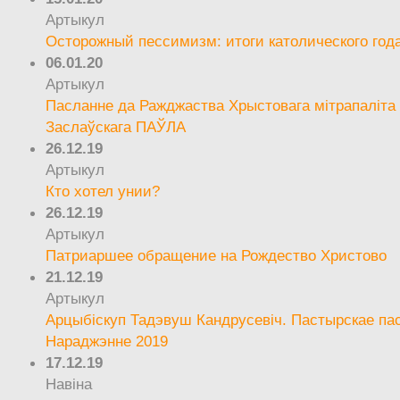
Артыкул
Осторожный пессимизм: итоги католического год
06.01.20
Артыкул
Пасланне да Ражджаства Хрыстовага мітрапаліта 
Заслаўскага ПАЎЛА
26.12.19
Артыкул
Кто хотел унии?
26.12.19
Артыкул
Патриаршее обращение на Рождество Христово
21.12.19
Артыкул
Арцыбіскуп Тадэвуш Кандрусевіч. Пастырскае па
Нараджэнне 2019
17.12.19
Навіна