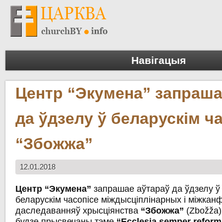
Навігацыя
Центр “Экумена” запраша
да ўдзелу ў беларускім ч
“Збожжа”
12.01.2018
Центр “Экумена”
запрашае аўтараў да ўдзелу ў 
беларускім часопісе міждысціплінарных і міжкан
даследаванняў хрысціянства
“Збожжа”
(Zbožža
будзе прысвечаны тэме
“
Ecclesia semper reform