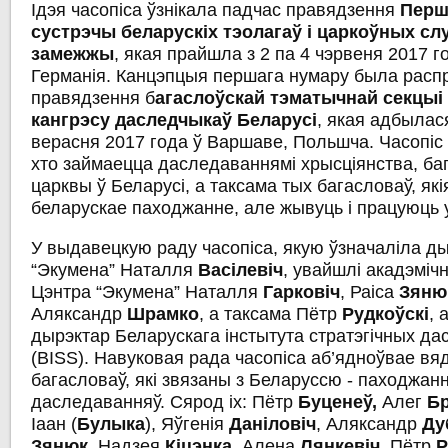
Ідэя часопіса ўзнікала падчас правядзення
Перш
сустрэчы
беларускіх
тэолагаў
і
царкоўных
сл
замежжы
, якая прайшла з 2 па 4 чэрвеня 2017 г
Германія. Канцэпцыя першага нумару была расп
правядзення б
агаслоўскай
тэматычнай
секцыі
кангрэсу
даследчыкаў
Беларусі
, якая адбылася
верасня 2017 года ў Варшаве, Польшча. Часопіс 
хто займаецца даследаваннямі хрысціянства, баг
царквы ў Беларусі, а таксама тых багасловаў, як
беларускае паходжанне, але жывуць і працуюць 
У выдавецкую раду часопіса, якую ўзначаліла д
“Экумена” Наталля
Васілевіч
, увайшлі акадэмі
Цэнтра “Экумена” Наталля
Гарковіч
, Раіса
Зяню
Аляксандр
Шрамко
, а таксама Пётр
Рудкоўскі
, 
дырэктар Беларускага інстытута стратэгічных д
(BISS). Навуковая рада часопіса аб’ядноўвае вя
багасловаў, які звязаны з Беларуссю - паходжан
даследаванняў. Сярод іх: Пётр
Буценеў
,
Алег
Бр
Іаан (
Булыка
), Яўгенія
Даніловіч
, Аляксандр
Ду
Зянюк
, Надзея
Кіцэнка
,
Алена
Лянкевіч
,
Пётр
Р