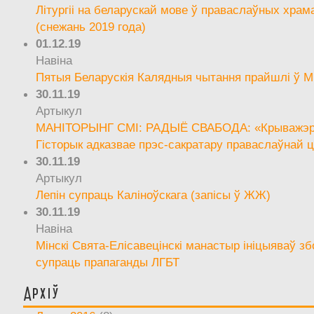
Літургіі на беларускай мове ў праваслаўных храм
(снежань 2019 года)
01.12.19
Навіна
Пятыя Беларускія Калядныя чытання прайшлі ў М
30.11.19
Артыкул
МАНІТОРЫНГ СМІ: РАДЫЁ СВАБОДА: «Крыважэрн
Гісторык адказвае прэс-сакратару праваслаўнай ц
30.11.19
Артыкул
Лепін супраць Каліноўскага (запісы ў ЖЖ)
30.11.19
Навіна
Мінскі Свята-Елісавецінскі манастыр ініцыяваў зб
супраць прапаганды ЛГБТ
Архіў