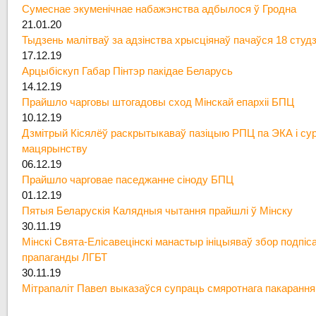
Сумеснае экуменічнае набажэнства адбылося ў Гродна
21.01.20
Тыдзень малітваў за адзінства хрысціянаў пачаўся 18 студ
17.12.19
Арцыбіскуп Габар Пінтэр пакідае Беларусь
14.12.19
Прайшло чарговы штогадовы сход Мінскай епархіі БПЦ
10.12.19
Дзмітрый Кісялёў раскрытыкаваў пазіцыю РПЦ па ЭКА і су
мацярынству
06.12.19
Прайшло чарговае паседжанне сіноду БПЦ
01.12.19
Пятыя Беларускія Калядныя чытання прайшлі ў Мінску
30.11.19
Мінскі Свята-Елісавецінскі манастыр ініцыяваў збор подпіс
прапаганды ЛГБТ
30.11.19
Мітрапаліт Павел выказаўся супраць смяротнага пакарання