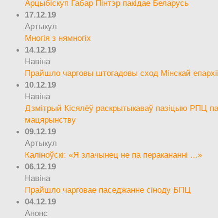
Арцыбіскуп Габар Пінтэр пакідае Беларусь
17.12.19
Артыкул
Многія з нямногіх
14.12.19
Навіна
Прайшло чарговы штогадовы сход Мінскай епархі
10.12.19
Навіна
Дзмітрый Кісялёў раскрытыкаваў пазіцыю РПЦ па
мацярынству
09.12.19
Артыкул
Каліноўскі: «Я злачынец не па перакананні ...»
06.12.19
Навіна
Прайшло чарговае паседжанне сіноду БПЦ
04.12.19
Анонс