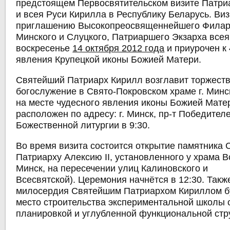
предстоящем Первосвятительском визите Патри
и всея Руси Кирилла в Республику Беларусь. Виз
приглашению Высокопреосвященнейшего Филар
Минского и Слуцкого, Патриаршего Экзарха всея
воскресенье
14 октября 2012 года
и приурочен к
явления Крупецкой иконы Божией Матери.
Святейший Патриарх Кирилл возглавит торжест
богослужение в Свято-Покровском храме г. Минс
на месте чудесного явления иконы Божией Мате
расположен по адресу: г. Минск, пр-т Победителе
Божественной литургии в 9:30.
Во время визита состоится
открытие памятника
Патриарху Алексию II
, установленного
у храма 
Минск, на пересечении улиц Калиновского и
Всесвятской).
Церемония начнётся в 12:30
. Такж
милосердия Святейшим Патриархом Кириллом б
место строительства экспериментальной школы 
планировкой и углубленной функциональной стр