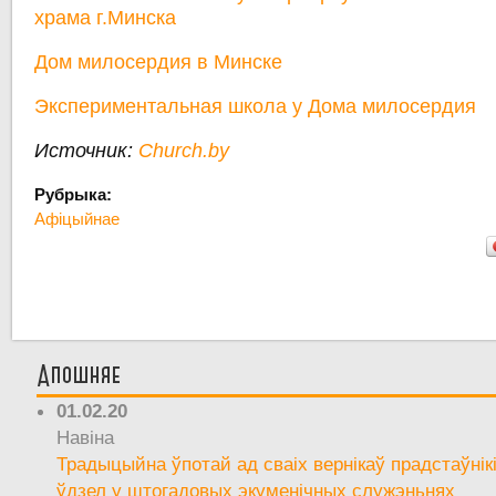
храма г.Минска
Дом милосердия в Минске
Экспериментальная школа у Дома милосердия
Источник:
Church.by
Рубрыка:
Афіцыйнае
Апошняе
01.02.20
Навіна
Традыцыйна ўпотай ад сваіх вернікаў прадстаўнік
ўдзел у штогадовых экуменічных служэньнях