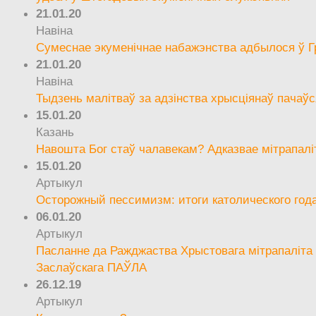
21.01.20
Навіна
Сумеснае экуменічнае набажэнства адбылося ў Г
21.01.20
Навіна
Тыдзень малітваў за адзінства хрысціянаў пачаўс
15.01.20
Казань
Навошта Бог стаў чалавекам? Адказвае мітрапалі
15.01.20
Артыкул
Осторожный пессимизм: итоги католического год
06.01.20
Артыкул
Пасланне да Ражджаства Хрыстовага мітрапаліта 
Заслаўскага ПАЎЛА
26.12.19
Артыкул