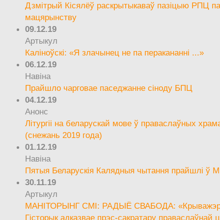
Дзмітрый Кісялёў раскрытыкаваў пазіцыю РПЦ па
мацярынству
09.12.19
Артыкул
Каліноўскі: «Я злачынец не па перакананні ...»
06.12.19
Навіна
Прайшло чарговае паседжанне сіноду БПЦ
04.12.19
Анонс
Літургіі на беларускай мове ў праваслаўных храм
(снежань 2019 года)
01.12.19
Навіна
Пятыя Беларускія Калядныя чытання прайшлі ў М
30.11.19
Артыкул
МАНІТОРЫНГ СМІ: РАДЫЁ СВАБОДА: «Крыважэрн
Гісторык адказвае прэс-сакратару праваслаўнай ц