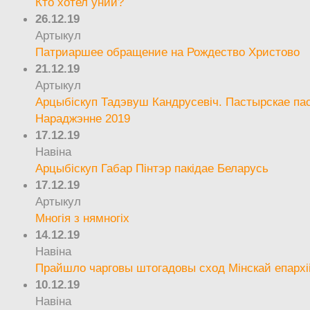
Кто хотел унии?
26.12.19
Артыкул
Патриаршее обращение на Рождество Христово
21.12.19
Артыкул
Арцыбіскуп Тадэвуш Кандрусевіч. Пастырскае па
Нараджэнне 2019
17.12.19
Навіна
Арцыбіскуп Габар Пінтэр пакідае Беларусь
17.12.19
Артыкул
Многія з нямногіх
14.12.19
Навіна
Прайшло чарговы штогадовы сход Мінскай епархі
10.12.19
Навіна