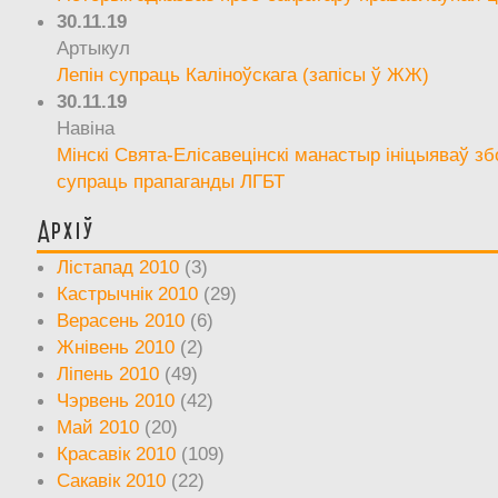
30.11.19
Артыкул
Лепін супраць Каліноўскага (запісы ў ЖЖ)
30.11.19
Навіна
Мінскі Свята-Елісавецінскі манастыр ініцыяваў зб
супраць прапаганды ЛГБТ
Архіў
Лістапад 2010
(3)
Кастрычнік 2010
(29)
Верасень 2010
(6)
Жнівень 2010
(2)
Ліпень 2010
(49)
Чэрвень 2010
(42)
Май 2010
(20)
Красавік 2010
(109)
Сакавік 2010
(22)