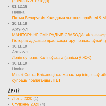
(снежань 2019 года)
01.12.19
Навіна
Пятыя Беларускія Калядныя чытання прайшлі ў М
30.11.19
Артыкул
МАНІТОРЫНГ СМІ: РАДЫЁ СВАБОДА: «Крыважэрн
Гісторык адказвае прэс-сакратару праваслаўнай ц
30.11.19
Артыкул
Лепін супраць Каліноўскага (запісы ў ЖЖ)
30.11.19
Навіна
Мінскі Свята-Елісавецінскі манастыр ініцыяваў зб
супраць прапаганды ЛГБТ
Архіў
Люты 2020
(1)
Студзень 2020
(4)