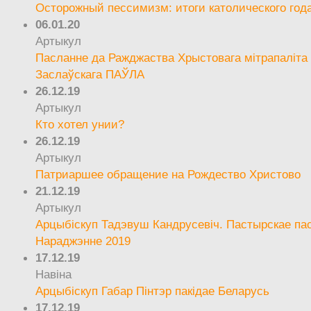
Осторожный пессимизм: итоги католического год
06.01.20
Артыкул
Пасланне да Ражджаства Хрыстовага мітрапаліта 
Заслаўскага ПАЎЛА
26.12.19
Артыкул
Кто хотел унии?
26.12.19
Артыкул
Патриаршее обращение на Рождество Христово
21.12.19
Артыкул
Арцыбіскуп Тадэвуш Кандрусевіч. Пастырскае па
Нараджэнне 2019
17.12.19
Навіна
Арцыбіскуп Габар Пінтэр пакідае Беларусь
17.12.19