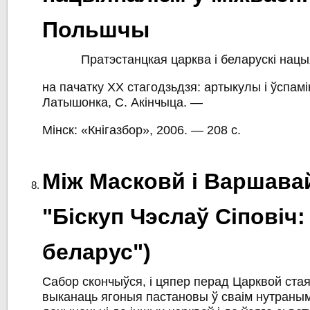
Польшчы
Пратэстанцкая царква і беларускі нац
на пачатку ХХ стагодзьдзя: артыкулы і ўспамі
Латышонка, С. Акінчыца. —
Мінск: «Кнігазбор», 2006. — 208 с.
Між Масковй і Варшавай 
"Біскуп Чэслаў Сіповіч:
беларус")
Сабор скончыўся, i цяпер перад Царквой ста
выканаць ягоныя пастановы ў сваім нутраным