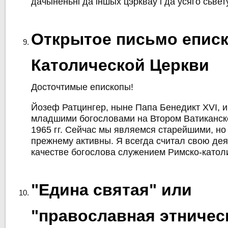
дачыненьні да іншых цэркваў i да ўсяго сьвету
Открытое письмо епис
Католической Церкви
Досточтимые епископы!
Йозеф Ратцингер, ныне Папа Бенедикт XVI, 
младшими богословами на Втором Ватиканск
1965 гг. Сейчас мы являемся старейшими, но
прежнему активны. Я всегда считал свою дея
качестве богослова служением Римско-катол
"Едина святая" или
"православная этничес