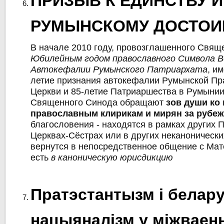
ПРИЗЫВ К ЕДИНСТВУ И
РУМЫНСКОМУ ДОСТОИ
В начале 2010 году, провозглашенного Свя
Юбилейным годом православного Символа В
Автокефалии Румынского Патриархата
, и
летие признания автокефалии Румынской Пр
Церкви и 85-летие Патриаршества в Румынии
Священного Синода обращают
зов души ко
православным клирикам и мирян за рубе
благословения - находятся в рамках других
Церквах-Сёстрах или в других неканонически
вернутся в непосредственное общение с Мат
есть
в каноническую юрисдикцию
Пратэстантызм і белару
нацыяналізм у міжваен