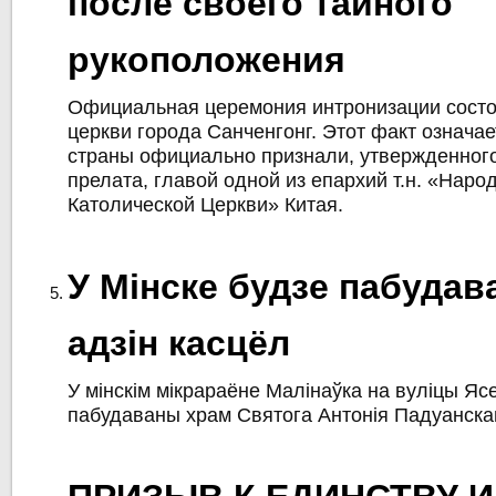
после своего тайного
рукоположения
Официальная церемония интронизации состо
церкви города Санченгонг. Этот факт означает
страны официально признали, утвержденног
прелата, главой одной из епархий т.н. «Наро
Католической Церкви» Китая.
У Мінске будзе пабуда
адзін касцёл
У мінскім мікрараёне Малінаўка на вуліцы Яс
пабудаваны храм Святога Антонія Падуанска