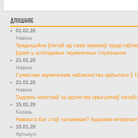
Апошняе
01.02.20
Навіна
Традыцыйна ўпотай ад сваіх вернікаў прадстаўнік
ўдзел у штогадовых экуменічных служэньнях
21.01.20
Навіна
Сумеснае экуменічнае набажэнства адбылося ў Г
21.01.20
Навіна
Тыдзень малітваў за адзінства хрысціянаў пачаўс
15.01.20
Казань
Навошта Бог стаў чалавекам? Адказвае мітрапалі
15.01.20
Артыкул