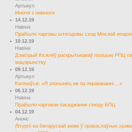
Артыкул
Многія з нямногіх
14.12.19
Навіна
Прайшло чарговы штогадовы сход Мінскай епархі
10.12.19
Навіна
Дзмітрый Кісялёў раскрытыкаваў пазіцыю РПЦ па
мацярынству
09.12.19
Артыкул
Каліноўскі: «Я злачынец не па перакананні ...»
06.12.19
Навіна
Прайшло чарговае паседжанне сіноду БПЦ
04.12.19
Анонс
Літургіі на беларускай мове ў праваслаўных храм