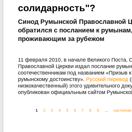
солидарность"?
Синод Румынской Православной 
обратился с посланием к румынам
проживающим за рубежом
11 февраля 2010, в начале Великого Поста,
Православной Церкви издал послание румы
соотечественникам под названием «Призыв к
румынскому достоинству».
Русский перевод
(
низкокачественный) этого удивительного док
опубликован официальным сайтом Румынской
1
2
3
4
5
6
7
8
9
…
наступная 
Старонкі