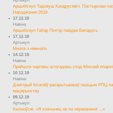
Артыкул
Арцыбіскуп Тадэвуш Кандрусевіч. Пастырскае па
Нараджэнне 2019
17.12.19
Навіна
Арцыбіскуп Габар Пінтэр пакідае Беларусь
17.12.19
Артыкул
Многія з нямногіх
14.12.19
Навіна
Прайшло чарговы штогадовы сход Мінскай епархі
10.12.19
Навіна
Дзмітрый Кісялёў раскрытыкаваў пазіцыю РПЦ па
мацярынству
09.12.19
Артыкул
Каліноўскі: «Я злачынец не па перакананні ...»