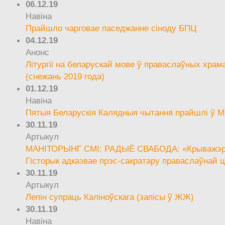
06.12.19
Навіна
Прайшло чарговае паседжанне сіноду БПЦ
04.12.19
Анонс
Літургіі на беларускай мове ў праваслаўных храм
(снежань 2019 года)
01.12.19
Навіна
Пятыя Беларускія Калядныя чытання прайшлі ў М
30.11.19
Артыкул
МАНІТОРЫНГ СМІ: РАДЫЁ СВАБОДА: «Крыважэрн
Гісторык адказвае прэс-сакратару праваслаўнай ц
30.11.19
Артыкул
Лепін супраць Каліноўскага (запісы ў ЖЖ)
30.11.19
Навіна