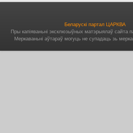
Беларускі партал ЦАРКВА
Пры капіяваньні эксклюзыўных матэрыялаў сайта п
Меркаваньні аўтараў могуць не супадаць зь мерка