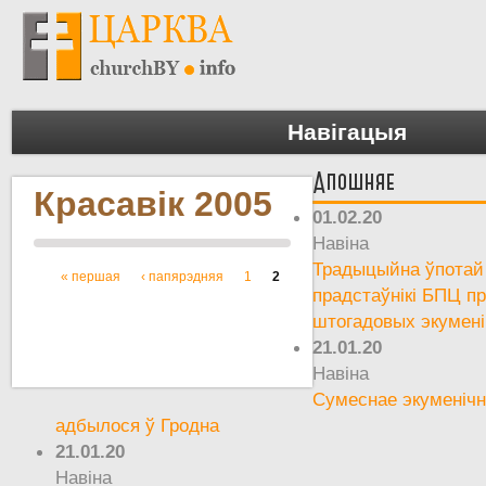
Навігацыя
Апошняе
Красавік 2005
01.02.20
Навіна
Традыцыйна ўпотай 
« першая
‹ папярэдняя
1
2
Старонкі
прадстаўнікі БПЦ пр
штогадовых экумен
21.01.20
Навіна
Сумеснае экуменічн
адбылося ў Гродна
21.01.20
Навіна