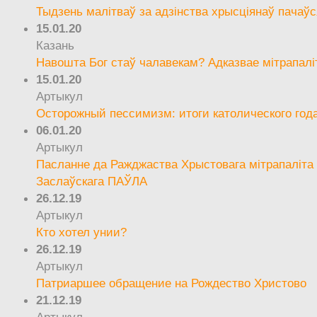
Тыдзень малітваў за адзінства хрысціянаў пачаўс
15.01.20
Казань
Навошта Бог стаў чалавекам? Адказвае мітрапалі
15.01.20
Артыкул
Осторожный пессимизм: итоги католического год
06.01.20
Артыкул
Пасланне да Ражджаства Хрыстовага мітрапаліта 
Заслаўскага ПАЎЛА
26.12.19
Артыкул
Кто хотел унии?
26.12.19
Артыкул
Патриаршее обращение на Рождество Христово
21.12.19