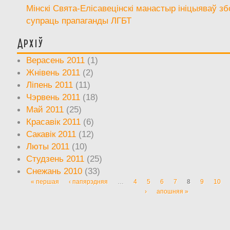
Мінскі Свята-Елісавецінскі манастыр ініцыяваў зб
супраць прапаганды ЛГБТ
Архіў
Верасень 2011
(1)
Жнівень 2011
(2)
Ліпень 2011
(11)
Чэрвень 2011
(18)
Май 2011
(25)
Красавік 2011
(6)
Сакавік 2011
(12)
Люты 2011
(10)
Студзень 2011
(25)
Снежань 2010
(33)
« першая
‹ папярэдняя
…
4
5
6
7
8
9
10
Старонкі
›
апошняя »