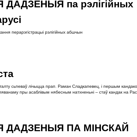
ДАДЗЕНЫЯ па рэлігійных
арусі
джання перарэгістрацыі рэлігійных абшчын
ста
талту сьпеваў лічыцца прап. Раман Сладкапевец, і першым кандако
пяванаму пры асаблівым нябесным натхненьні – стаў
кандак на Рас
 ДАДЗЕНЫЯ ПА МІНСКАЙ