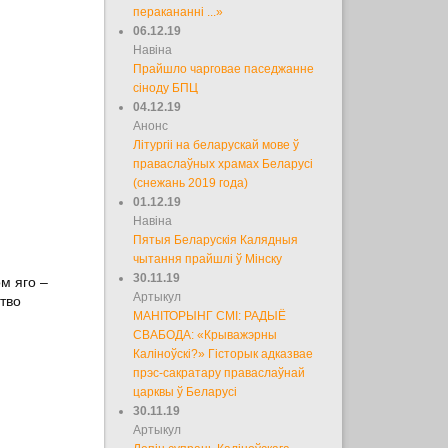
перакананні ...»
06.12.19
Навіна
Прайшло чарговае паседжанне
сіноду БПЦ
04.12.19
Анонс
Літургіі на беларускай мове ў
праваслаўных храмах Беларусі
(снежань 2019 года)
01.12.19
Навіна
Пятыя Беларускія Калядныя
чытання прайшлі ў Мінску
30.11.19
м яго –
Артыкул
тво
МАНІТОРЫНГ СМІ: РАДЫЁ
СВАБОДА: «Крыважэрны
Каліноўскі?» Гісторык адказвае
прэс-сакратару праваслаўнай
царквы ў Беларусі
30.11.19
Артыкул