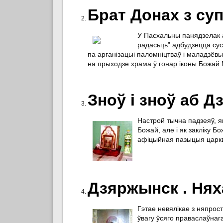
Брат Донах з су
У Пасхальны панядзелак а
радасьць” адбудзецца су
па арганізацыі паломніцтваў і маладзёвы
на прыходзе храма ў гонар іконы Божай 
Зноў і зноў аб 
Настрой тычна падзеяў, я
Божай, але і як закліку Б
афіцыйная пазыцыя царкв
Дзяржынск . Нях
Гэтае невялікае з няпрос
ўвагу ўсяго праваслаўнаг