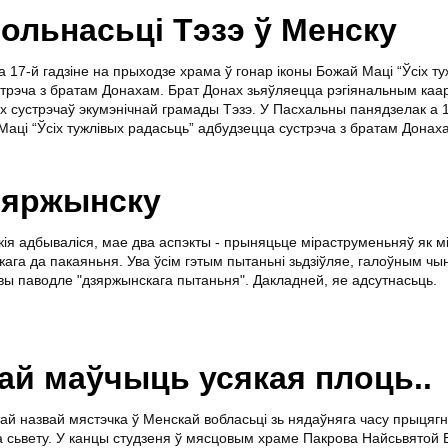
польнасьці Тэзэ ў Менску
 17-й гадзіне на прыходзе храма ў гонар іконы Божай Маці “Ўсіх ту
стрэча з братам Донахам. Брат Донах зьяўляецца рэгіянальным ка
х сустрэчаў экумэнічнай грамады Тэзэ. У Пасхальны панядзелак а 1
Маці “Ўсіх тужлівых радасьць” адбудзецца сустрэча з братам Донах
Дзяржынску
кія адбываліся, мае два аспэкты - прыняцьце міраструменьняў як м
ожага да пакаяньня. Ува ўсім гэтым пытаньні зьдзіўляе, галоўным чы
ы паводле "дзяржынскага пытаньня". Дакладней, яе адсутнасьць.
ай маўчыць усякая плоць..
тай назвай мястэчка ў Менскай вобласьці зь нядаўняга часу прыцяг
а сьвету. У канцы студзеня ў мясцовым храме Пакрова Найсьвятой 