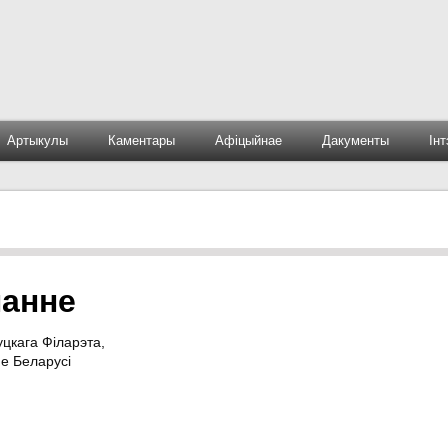
Артыкулы
Каментары
Афіцыйнае
Дакументы
Ін
ланне
уцкага Філарэта,
е Беларусі