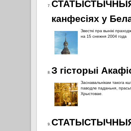
СТАТЫСТЫЧНЫЯ 
канфесіях у Бел
Звесткі пра вынікі прахо
на 15 снежня 2004 года
З гісторыі Акафі
Заснавальнікам такога кш
паводле паданьня, прась
Хрыстовае.
СТАТЫСТЫЧНЫЯ