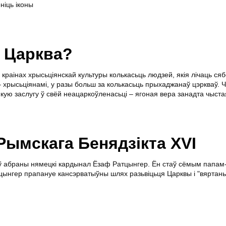
ніць іконы
 Царква?
ых краінах хрысьціянскай культуры колькасьць людзей, якія лічаць сяб
– хрысьціянамі, у разы больш за колькасьць прыхаджанаў цэркваў. 
кую заслугу ў свёй неацаркоўленасьці – ягоная вера занадта чыста
Рымскага Бенядзікта XVI
 абраны нямецкі кардынал Ёзаф Ратцынгер. Ён стаў сёмым папам
атцынгер прапануе кансэрватыўны шлях разьвіцьця Царквы і "вяртан