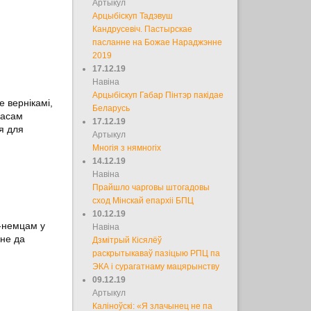
Артыкул
Арцыбіскуп Тадэвуш
Кандрусевіч. Пастырскае
пасланне на Божае Нараджэнне
2019
17.12.19
Навіна
Арцыбіскуп Габар Пінтэр пакідае
е вернікамі,
Беларусь
Часам
17.12.19
я для
Артыкул
Многія з нямногіх
14.12.19
Навіна
Прайшло чарговы штогадовы
сход Мінскай епархіі БПЦ
10.12.19
-немцам у
Навіна
ьне да
Дзмітрый Кісялёў
раскрытыкаваў пазіцыю РПЦ па
ЭКА і сурагатнаму мацярынству
09.12.19
Артыкул
Каліноўскі: «Я злачынец не па