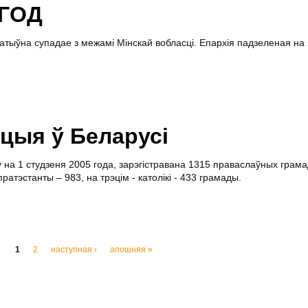
 ГОД
ратыўна супадае з межамі Мінскай вобласці. Епархія падзеленая на
ацыя ў Беларусі
у на 1 студзеня 2005 года, зарэгістравана 1315 праваслаўных грам
ратэстанты – 983, на трэцім - католікі - 433 грамады.
1
2
наступная ›
апошняя »