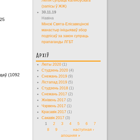
Лепін супраць Каліноўскага
(запісы ў ЖЖ)
30.11.19
Навіна
 25
Мінскі Свята-Елісавецінскі
манастыр ініцыяваў збор
подпісаў за закон супраць
прапаганды ЛГБТ
Архіў
Люты 2020
(1)
Студзень 2020
(4)
адаў (1092
Снежань 2019
(9)
Лістапад 2019
(5)
Студзень 2018
(1)
Снежань 2017
(2)
Жнівень 2017
(2)
Чэрвень 2017
(1)
Красавік 2017
(1)
Сакавік 2017
(3)
1
2
3
4
5
6
7
Старонкі
8
9
…
наступная ›
апошняя »