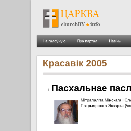
На галоўную
Пра партал
Навіны
Красавік 2005
Пасхальнае пас
Мітрапаліта Мінскага і Сл
Патрыяршага Экзарха ўся