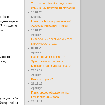
Тыдзень малітваў за адзінства
хрысціянаў пачаўся 18 студзеня
15.01.20
жлівых
Казань
ардынатарам
Навошта Бог стаў чалавекам?
7-й гадзіне
Адказвае мітрапаліт Павел.
ам.
15.01.20
Артыкул
Осторожный пессимизм: итоги
католического года
06.01.20
Артыкул
іласьці
Пасланне да Ражджаства
нам,
Хрыстовага мітрапаліта
Мінскага і Заслаўскага ПАЎЛА
26.12.19
Артыкул
Кто хотел унии?
26.12.19
Артыкул
Патриаршее обращение на
Рождество Христово
нула да сябе
21.12.19
Багародзіцы