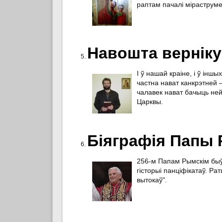
раптам пачалі міраструме
Навошта верніку
І ў нашай краіне, і ў інш
частна нават канкрэтней 
чалавек нават бачыць ней
Царквы.
Біяграфія Папы 
256-м Папам Рымскім быў
гісторыі панціфікатаў. Р
вытокаў".