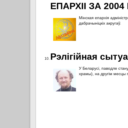
ЕПАРХІІ ЗА 2004
Мінская епархія адмініст
дабрачыніцкіх акругаў.
Рэлігійная сыту
У Беларусі, паводле стан
храмы), на другім месцы п
Старонкі