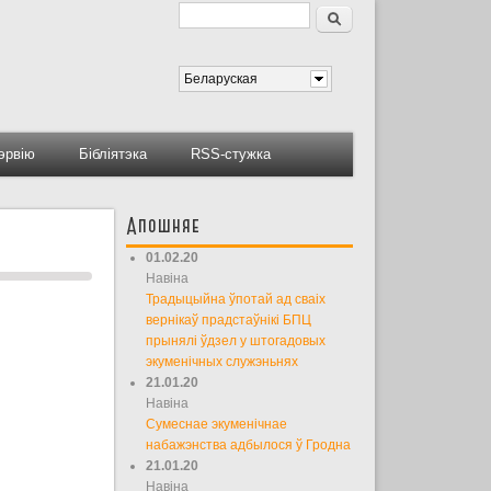
Пошук
Форма пошуку
Беларуская
тэрвію
Бібліятэка
RSS-стужка
Апошняе
01.02.20
Навіна
Традыцыйна ўпотай ад сваіх
вернікаў прадстаўнікі БПЦ
прынялі ўдзел у штогадовых
экуменічных служэньнях
21.01.20
Навіна
Сумеснае экуменічнае
набажэнства адбылося ў Гродна
21.01.20
Навіна