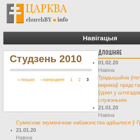
Навігацыя
Апошняе
Студзень 2010
01.02.20
Навіна
Традыцыйна ўпот
« першая
‹ папярэдняя
1
2
3
Старонкі
вернікаў прадста
ўдзел у штогадо
служэньнях
21.01.20
Навіна
Сумеснае экуменічнае набажэнства адбылося ў Г
21.01.20
Навіна