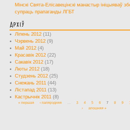
Мінскі Свята-Елісавецінскі манастыр ініцыяваў зб
супраць прапаганды ЛГБТ
Архіў
Ліпень 2012
(11)
Чэрвень 2012
(9)
Май 2012
(4)
Красавік 2012
(22)
Сакавік 2012
(17)
Люты 2012
(18)
Студзень 2012
(25)
Снежань 2011
(44)
Лістапад 2011
(13)
Кастрычнік 2011
(8)
« першая
‹ папярэдняя
…
3
4
5
6
7
8
9
Старонкі
›
апошняя »