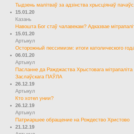
Тыдзень малітваў за адзінства хрысціянаў пачаўс
15.01.20
Казань
Навошта Бог стаў чалавекам? Адказвае мітрапалі
15.01.20
Артыкул
Осторожный пессимизм: итоги католического год
06.01.20
Артыкул
Пасланне да Ражджаства Хрыстовага мітрапаліта 
Заслаўскага ПАЎЛА
26.12.19
Артыкул
Кто хотел унии?
26.12.19
Артыкул
Патриаршее обращение на Рождество Христово
21.12.19