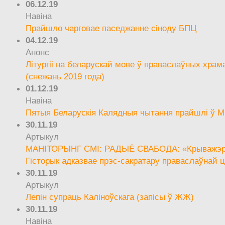
06.12.19
Навіна
Прайшло чарговае паседжанне сіноду БПЦ
04.12.19
Анонс
Літургіі на беларускай мове ў праваслаўных храм
(снежань 2019 года)
01.12.19
Навіна
Пятыя Беларускія Калядныя чытання прайшлі ў М
30.11.19
Артыкул
МАНІТОРЫНГ СМІ: РАДЫЁ СВАБОДА: «Крыважэрн
Гісторык адказвае прэс-сакратару праваслаўнай ц
30.11.19
Артыкул
Лепін супраць Каліноўскага (запісы ў ЖЖ)
30.11.19
Навіна