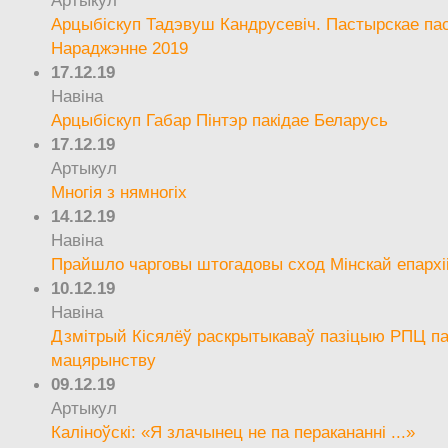
Артыкул
Арцыбіскуп Тадэвуш Кандрусевіч. Пастырскае па
Нараджэнне 2019
17.12.19
Навіна
Арцыбіскуп Габар Пінтэр пакідае Беларусь
17.12.19
Артыкул
Многія з нямногіх
14.12.19
Навіна
Прайшло чарговы штогадовы сход Мінскай епархі
10.12.19
Навіна
Дзмітрый Кісялёў раскрытыкаваў пазіцыю РПЦ па
мацярынству
09.12.19
Артыкул
Каліноўскі: «Я злачынец не па перакананні ...»