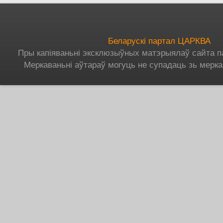
Беларускі партал ЦАРКВА
Пры капіяваньні эксклюзыўных матэрыялаў сайта п
Меркаваньні аўтараў могуць не супадаць зь мерка