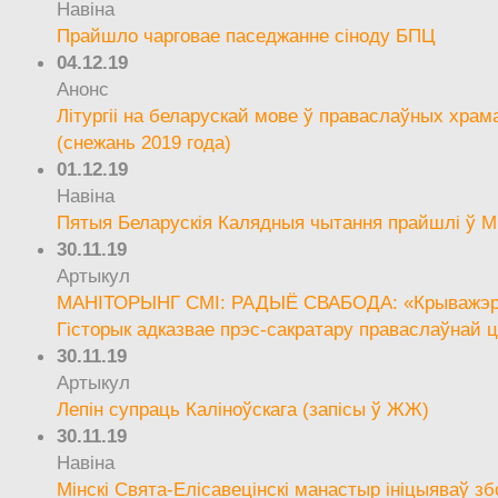
Навіна
Прайшло чарговае паседжанне сіноду БПЦ
04.12.19
Анонс
Літургіі на беларускай мове ў праваслаўных храм
(снежань 2019 года)
01.12.19
Навіна
Пятыя Беларускія Калядныя чытання прайшлі ў М
30.11.19
Артыкул
МАНІТОРЫНГ СМІ: РАДЫЁ СВАБОДА: «Крыважэрн
Гісторык адказвае прэс-сакратару праваслаўнай ц
30.11.19
Артыкул
Лепін супраць Каліноўскага (запісы ў ЖЖ)
30.11.19
Навіна
Мінскі Свята-Елісавецінскі манастыр ініцыяваў зб