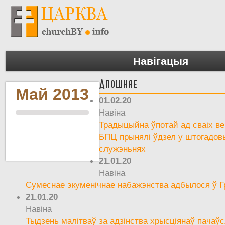
Навігацыя
Апошняе
Май 2013
01.02.20
Навіна
Традыцыйна ўпотай ад сваіх вер
БПЦ прынялі ўдзел у штогадов
служэньнях
21.01.20
Навіна
Сумеснае экуменічнае набажэнства адбылося ў Г
21.01.20
Навіна
Тыдзень малітваў за адзінства хрысціянаў пачаўс