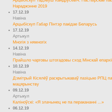
Арцыбіскуп Тадэвуш Кандрусевіч. Пастырскае па
Нараджэнне 2019
17.12.19
Навіна
Арцыбіскуп Габар Пінтэр пакідае Беларусь
17.12.19
Артыкул
Многія з нямногіх
14.12.19
Навіна
Прайшло чарговы штогадовы сход Мінскай епархі
10.12.19
Навіна
Дзмітрый Кісялёў раскрытыкаваў пазіцыю РПЦ па
мацярынству
09.12.19
Артыкул
Каліноўскі: «Я злачынец не па перакананні ...»
06.12.19