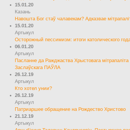
15.01.20
Казань
Навошта Бог стаў чалавекам? Адказвае мітрапалі
15.01.20
Артыкул
Осторожный пессимизм: итоги католического год
06.01.20
Артыкул
Пасланне да Ражджаства Хрыстовага мітрапаліта 
Заслаўскага ПАЎЛА
26.12.19
Артыкул
Кто хотел унии?
26.12.19
Артыкул
Патриаршее обращение на Рождество Христово
21.12.19
Артыкул