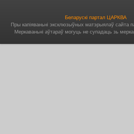
Беларускі партал ЦАРКВА
Пры капіяваньні эксклюзыўных матэрыялаў сайта п
Меркаваньні аўтараў могуць не супадаць зь мерка